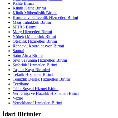
Kalite Birimi
Klinik Kalite Birimi
Klinik Mühendislik Birimi
Koruma ve Güvenlik Hizmetleri Birimi
Maaş Tahakkuk Birimi
MHRS Birimi
Morg Hizmetleri Birimi
Nöbetçi Memurluk Birimi
Otelcilik Hizmetleri Birimi
Randevu Koordinasyon Birimi
Santral
Satın Alma Birimi
Sivil Savunma Hizmetleri Birimi
Şoförlük Hizmetleri Birimi
Taşınır Kayıt Birimleri
Teknik Hizmetler Birimi
Temizlik Destek Hizmetleri Birimi
Terzihane
Tıbbi Sosyal Hizmet Birimi
Veri Girişi ve Hazırlık Hizmetleri Birimi
Vezne
Yemekhane Hizmetleri Birimi
İdari Birimler