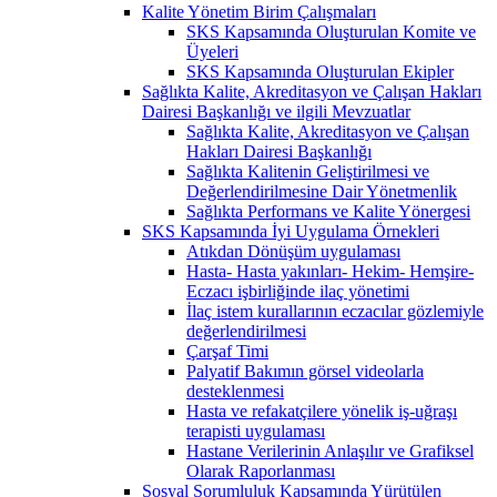
Kalite Yönetim Birim Çalışmaları
SKS Kapsamında Oluşturulan Komite ve
Üyeleri
SKS Kapsamında Oluşturulan Ekipler
Sağlıkta Kalite, Akreditasyon ve Çalışan Hakları
Dairesi Başkanlığı ve ilgili Mevzuatlar
Sağlıkta Kalite, Akreditasyon ve Çalışan
Hakları Dairesi Başkanlığı
Sağlıkta Kalitenin Geliştirilmesi ve
Değerlendirilmesine Dair Yönetmenlik
Sağlıkta Performans ve Kalite Yönergesi
SKS Kapsamında İyi Uygulama Örnekleri
Atıkdan Dönüşüm uygulaması
Hasta- Hasta yakınları- Hekim- Hemşire-
Eczacı işbirliğinde ilaç yönetimi
İlaç istem kurallarının eczacılar gözlemiyle
değerlendirilmesi
Çarşaf Timi
Palyatif Bakımın görsel videolarla
desteklenmesi
Hasta ve refakatçilere yönelik iş-uğraşı
terapisti uygulaması
Hastane Verilerinin Anlaşılır ve Grafiksel
Olarak Raporlanması
Sosyal Sorumluluk Kapsamında Yürütülen