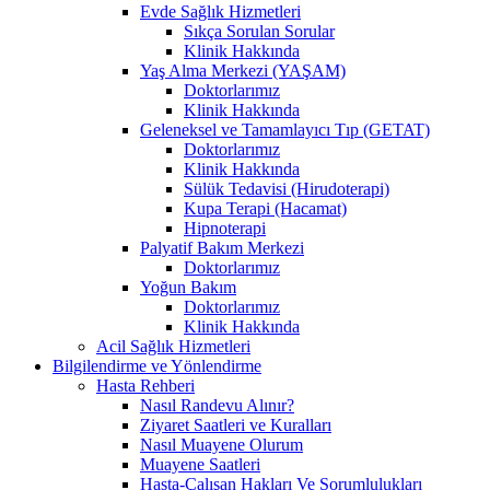
Evde Sağlık Hizmetleri
Sıkça Sorulan Sorular
Klinik Hakkında
Yaş Alma Merkezi (YAŞAM)
Doktorlarımız
Klinik Hakkında
Geleneksel ve Tamamlayıcı Tıp (GETAT)
Doktorlarımız
Klinik Hakkında
Sülük Tedavisi (Hirudoterapi)
Kupa Terapi (Hacamat)
Hipnoterapi
Palyatif Bakım Merkezi
Doktorlarımız
Yoğun Bakım
Doktorlarımız
Klinik Hakkında
Acil Sağlık Hizmetleri
Bilgilendirme ve Yönlendirme
Hasta Rehberi
Nasıl Randevu Alınır?
Ziyaret Saatleri ve Kuralları
Nasıl Muayene Olurum
Muayene Saatleri
Hasta-Çalışan Hakları Ve Sorumlulukları