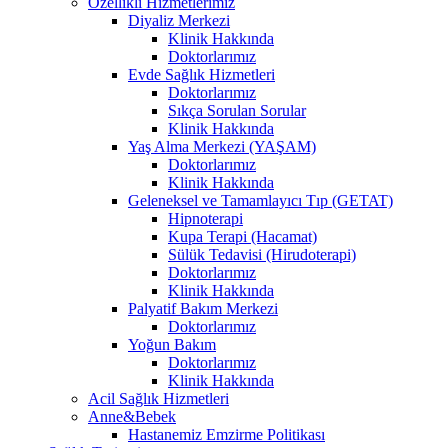
Özellikli Hizmetlerimiz
Diyaliz Merkezi
Klinik Hakkında
Doktorlarımız
Evde Sağlık Hizmetleri
Doktorlarımız
Sıkça Sorulan Sorular
Klinik Hakkında
Yaş Alma Merkezi (YAŞAM)
Doktorlarımız
Klinik Hakkında
Geleneksel ve Tamamlayıcı Tıp (GETAT)
Hipnoterapi
Kupa Terapi (Hacamat)
Sülük Tedavisi (Hirudoterapi)
Doktorlarımız
Klinik Hakkında
Palyatif Bakım Merkezi
Doktorlarımız
Yoğun Bakım
Doktorlarımız
Klinik Hakkında
Acil Sağlık Hizmetleri
Anne&Bebek
Hastanemiz Emzirme Politikası