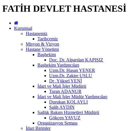
FATİH DEVLET HASTANESİ
Kurumsal
Hastanemiz
Tarihçemiz
Misyon & Vizyon
Hastane Yönetimi
Başhekim
Doç. Dr. Alparslan KAPISIZ
Başhekim Yardımcıları
Uzm.Dr. Hasan YENER
Uzm.Dr. Zakire USLU
Dr .Yüksel YENİ
İdari ve Mali İşler Müdürü
Turan ADANUR
İdari ve Mali İşler Müdür Yardımcıları
Durukan KOLAYLI
Salih AYDIN
Sağlık Bakım Hizmetleri Müdürü
Gökçen YAVUZ
Organizasyon Şeması
İdari Birimler