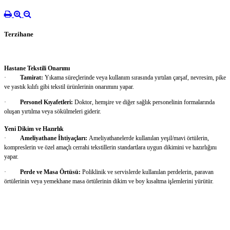
Terzihane
Hastane Tekstili Onarımı
·
Tamirat:
Yıkama süreçlerinde veya kullanım sırasında yırtılan çarşaf, nevresim, pike
ve yastık kılıfı gibi tekstil ürünlerinin onarımını yapar.
·
Personel Kıyafetleri:
Doktor, hemşire ve diğer sağlık personelinin formalarında
oluşan yırtılma veya sökülmeleri giderir.
Yeni Dikim ve Hazırlık
·
Ameliyathane İhtiyaçları:
Ameliyathanelerde kullanılan yeşil/mavi örtülerin,
kompreslerin ve özel amaçlı cerrahi tekstillerin standartlara uygun dikimini ve hazırlığını
yapar.
·
Perde ve Masa Örtüsü:
Poliklinik ve servislerde kullanılan perdelerin, paravan
örtülerinin veya yemekhane masa örtülerinin dikim ve boy kısaltma işlemlerini yürütür.