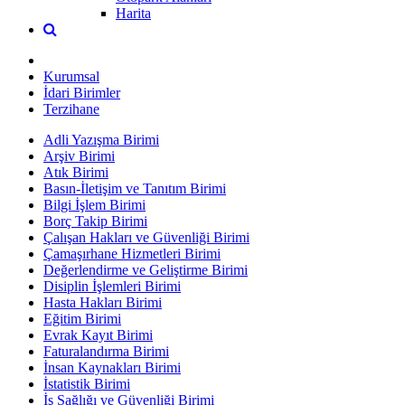
Harita
Kurumsal
İdari Birimler
Terzihane
Adli Yazışma Birimi
Arşiv Birimi
Atık Birimi
Basın-İletişim ve Tanıtım Birimi
Bilgi İşlem Birimi
Borç Takip Birimi
Çalışan Hakları ve Güvenliği Birimi
Çamaşırhane Hizmetleri Birimi
Değerlendirme ve Geliştirme Birimi
Disiplin İşlemleri Birimi
Hasta Hakları Birimi
Eğitim Birimi
Evrak Kayıt Birimi
Faturalandırma Birimi
İnsan Kaynakları Birimi
İstatistik Birimi
İş Sağlığı ve Güvenliği Birimi