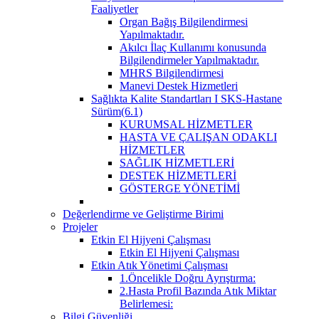
Faaliyetler
Organ Bağış Bilgilendirmesi
Yapılmaktadır.
Akılcı İlaç Kullanımı konusunda
Bilgilendirmeler Yapılmaktadır.
MHRS Bilgilendirmesi
Manevi Destek Hizmetleri
Sağlıkta Kalite Standartları I SKS-Hastane
Sürüm(6.1)
KURUMSAL HİZMETLER
HASTA VE ÇALIŞAN ODAKLI
HİZMETLER
SAĞLIK HİZMETLERİ
DESTEK HİZMETLERİ
GÖSTERGE YÖNETİMİ
Değerlendirme ve Geliştirme Birimi
Projeler
Etkin El Hijyeni Çalışması
Etkin El Hijyeni Çalışması
Etkin Atık Yönetimi Çalışması
1.Öncelikle Doğru Ayrıştırma:
2.Hasta Profil Bazında Atık Miktar
Belirlemesi:
Bilgi Güvenliği