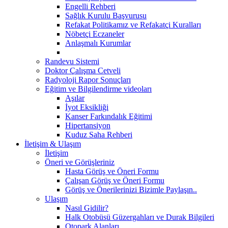
Engelli Rehberi
Sağlık Kurulu Başvurusu
Refakat Politikamız ve Refakatçi Kuralları
Nöbetçi Eczaneler
Anlaşmalı Kurumlar
Randevu Sistemi
Doktor Çalışma Cetveli
Radyoloji Rapor Sonuçları
Eğitim ve Bilgilendirme videoları
Aşılar
İyot Eksikliği
Kanser Farkındalık Eğitimi
Hipertansiyon
Kuduz Saha Rehberi
İletişim & Ulaşım
İletişim
Öneri ve Görüşleriniz
Hasta Görüş ve Öneri Formu
Çalışan Görüş ve Öneri Formu
Görüş ve Önerilerinizi Bizimle Paylaşın..
Ulaşım
Nasıl Gidilir?
Halk Otobüsü Güzergahları ve Durak Bilgileri
Otopark Alanları