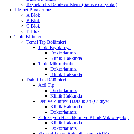
Başhekimlik Randevu İstemi (Sadece çalışanlar)
Hizmet Binalarımız
A Blok
B Blok
C Blok
E Blok
Tıbbi Birimler
Temel Tıp Bölümleri
Tıbbi Biyokimya
Doktorlarımız
Klinik Hakkında
Tıbbi Mikrobiyoloji
Doktorlarımız
Klinik Hakkında
Dahili Tıp Bölümleri
Acil Tıp
Doktorlarımız
Klinik Hakkında
Deri ve Zührevi Hastalıkları (Cildiye)
Klinik Hakkında
Doktorlarımız
Enfeksiyon Hastalıkları ve Klinik Mikrobiyoloji
Klinik Hakkında
Doktorlarımız
Fiziksel Tıp ve Rehabilitasyon (FTR)