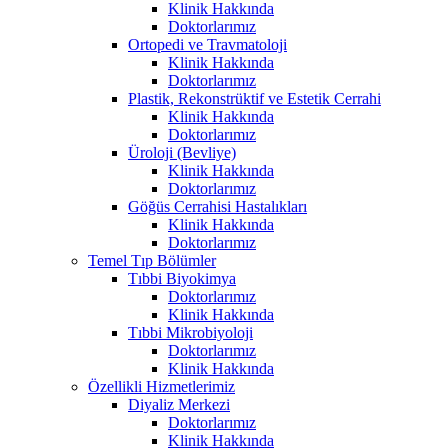
Klinik Hakkında
Doktorlarımız
Ortopedi ve Travmatoloji
Klinik Hakkında
Doktorlarımız
Plastik, Rekonstrüktif ve Estetik Cerrahi
Klinik Hakkında
Doktorlarımız
Üroloji (Bevliye)
Klinik Hakkında
Doktorlarımız
Göğüs Cerrahisi Hastalıkları
Klinik Hakkında
Doktorlarımız
Temel Tıp Bölümler
Tıbbi Biyokimya
Doktorlarımız
Klinik Hakkında
Tıbbi Mikrobiyoloji
Doktorlarımız
Klinik Hakkında
Özellikli Hizmetlerimiz
Diyaliz Merkezi
Doktorlarımız
Klinik Hakkında