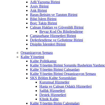
Adli Yazışma Birimi
Arşiv Birimi
Atık Birimi
Basın-İletişim ve Tanıtım Birimi
Bilgi İşlem Birimi
Borç Takip Birimi
Çalışan Hakları ve Güvenliği Birimi
Beyaz Kod Ön Bilgilendirme
Çamaşırhane Hizmetleri Birimi
Değerlendirme ve Geliştirme Birimi
Disiplin İşlemleri Birimi
Organizasyon Şeması
Kalite Yönetimi
Kalite Politikamız
Kalite Yönetim Birimi Sorumlu Başhekim Yardımc
Kalite Yönetim Birimi Çalışanları
Kalite Yönetim Birimi Organizasyon Şeması
SKS Bölüm Kalite Sorumluları
Kurumsal Hizmetler
Hasta ve Çalışan Odaklı Hizmetleri
Sağlık Hizmetleri
Destek Hizmetleri
Klinik Kalite
Kalite Yönetim Birim Çalışmaları