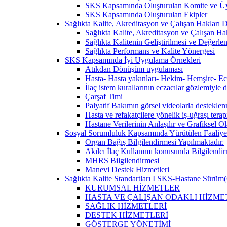
SKS Kapsamında Oluşturulan Komite ve Üy
SKS Kapsamında Oluşturulan Ekipler
Sağlıkta Kalite, Akreditasyon ve Çalışan Hakları Da
Sağlıkta Kalite, Akreditasyon ve Çalışan Hak
Sağlıkta Kalitenin Geliştirilmesi ve Değerl
Sağlıkta Performans ve Kalite Yönergesi
SKS Kapsamında İyi Uygulama Örnekleri
Atıkdan Dönüşüm uygulaması
Hasta- Hasta yakınları- Hekim- Hemşire- Ecza
İlaç istem kurallarının eczacılar gözlemiyle 
Çarşaf Timi
Palyatif Bakımın görsel videolarla destekle
Hasta ve refakatçilere yönelik iş-uğraşı tera
Hastane Verilerinin Anlaşılır ve Grafiksel 
Sosyal Sorumluluk Kapsamında Yürütülen Faaliyet
Organ Bağış Bilgilendirmesi Yapılmaktadır.
Akılcı İlaç Kullanımı konusunda Bilgilendir
MHRS Bilgilendirmesi
Manevi Destek Hizmetleri
Sağlıkta Kalite Standartları I SKS-Hastane Sürüm(
KURUMSAL HİZMETLER
HASTA VE ÇALIŞAN ODAKLI HİZME
SAĞLIK HİZMETLERİ
DESTEK HİZMETLERİ
GÖSTERGE YÖNETİMİ