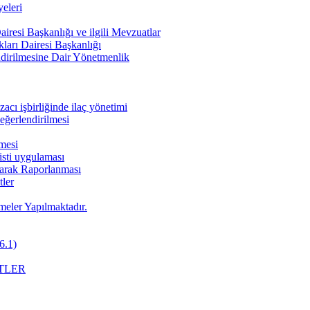
eleri
iresi Başkanlığı ve ilgili Mevzuatlar
ları Dairesi Başkanlığı
endirilmesine Dair Yönetmenlik
cı işbirliğinde ilaç yönetimi
değerlendirilmesi
nmesi
pisti uygulaması
Olarak Raporlanması
ler
meler Yapılmaktadır.
6.1)
TLER