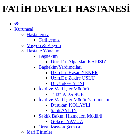
FATİH DEVLET HASTANESİ
Kurumsal
Hastanemiz
Tarihçemiz
Misyon & Vizyon
Hastane Yönetimi
Başhekim
Doç. Dr. Alparslan KAPISIZ
Başhekim Yardımcıları
Uzm.Dr. Hasan YENER
Uzm.Dr. Zakire USLU
Dr .Yüksel YENİ
İdari ve Mali İşler Müdürü
Turan ADANUR
İdari ve Mali İşler Müdür Yardımcıları
Durukan KOLAYLI
Salih AYDIN
Sağlık Bakım Hizmetleri Müdürü
Gökçen YAVUZ
Organizasyon Şeması
İdari Birimler