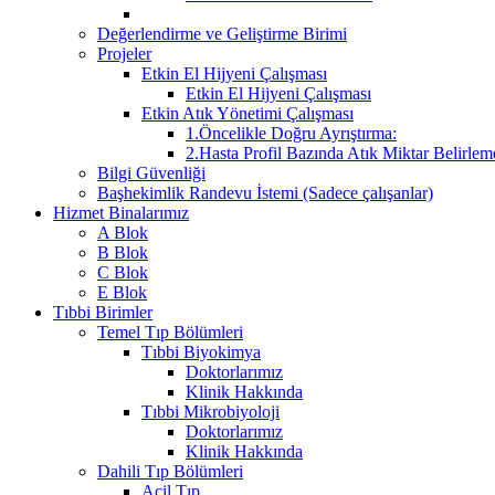
Değerlendirme ve Geliştirme Birimi
Projeler
Etkin El Hijyeni Çalışması
Etkin El Hijyeni Çalışması
Etkin Atık Yönetimi Çalışması
1.Öncelikle Doğru Ayrıştırma:
2.Hasta Profil Bazında Atık Miktar Belirleme
Bilgi Güvenliği
Başhekimlik Randevu İstemi (Sadece çalışanlar)
Hizmet Binalarımız
A Blok
B Blok
C Blok
E Blok
Tıbbi Birimler
Temel Tıp Bölümleri
Tıbbi Biyokimya
Doktorlarımız
Klinik Hakkında
Tıbbi Mikrobiyoloji
Doktorlarımız
Klinik Hakkında
Dahili Tıp Bölümleri
Acil Tıp