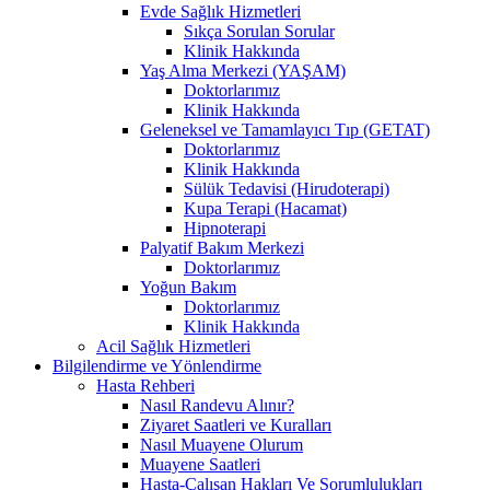
Evde Sağlık Hizmetleri
Sıkça Sorulan Sorular
Klinik Hakkında
Yaş Alma Merkezi (YAŞAM)
Doktorlarımız
Klinik Hakkında
Geleneksel ve Tamamlayıcı Tıp (GETAT)
Doktorlarımız
Klinik Hakkında
Sülük Tedavisi (Hirudoterapi)
Kupa Terapi (Hacamat)
Hipnoterapi
Palyatif Bakım Merkezi
Doktorlarımız
Yoğun Bakım
Doktorlarımız
Klinik Hakkında
Acil Sağlık Hizmetleri
Bilgilendirme ve Yönlendirme
Hasta Rehberi
Nasıl Randevu Alınır?
Ziyaret Saatleri ve Kuralları
Nasıl Muayene Olurum
Muayene Saatleri
Hasta-Çalışan Hakları Ve Sorumlulukları