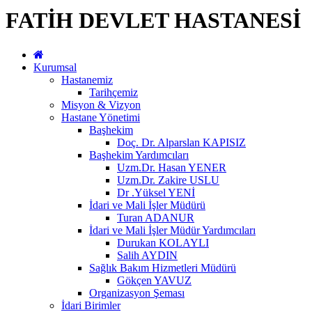
FATİH DEVLET HASTANESİ
Kurumsal
Hastanemiz
Tarihçemiz
Misyon & Vizyon
Hastane Yönetimi
Başhekim
Doç. Dr. Alparslan KAPISIZ
Başhekim Yardımcıları
Uzm.Dr. Hasan YENER
Uzm.Dr. Zakire USLU
Dr .Yüksel YENİ
İdari ve Mali İşler Müdürü
Turan ADANUR
İdari ve Mali İşler Müdür Yardımcıları
Durukan KOLAYLI
Salih AYDIN
Sağlık Bakım Hizmetleri Müdürü
Gökçen YAVUZ
Organizasyon Şeması
İdari Birimler