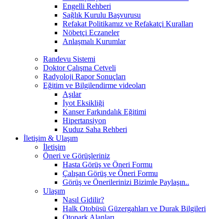
Engelli Rehberi
Sağlık Kurulu Başvurusu
Refakat Politikamız ve Refakatçi Kuralları
Nöbetçi Eczaneler
Anlaşmalı Kurumlar
Randevu Sistemi
Doktor Çalışma Cetveli
Radyoloji Rapor Sonuçları
Eğitim ve Bilgilendirme videoları
Aşılar
İyot Eksikliği
Kanser Farkındalık Eğitimi
Hipertansiyon
Kuduz Saha Rehberi
İletişim & Ulaşım
İletişim
Öneri ve Görüşleriniz
Hasta Görüş ve Öneri Formu
Çalışan Görüş ve Öneri Formu
Görüş ve Önerilerinizi Bizimle Paylaşın..
Ulaşım
Nasıl Gidilir?
Halk Otobüsü Güzergahları ve Durak Bilgileri
Otopark Alanları