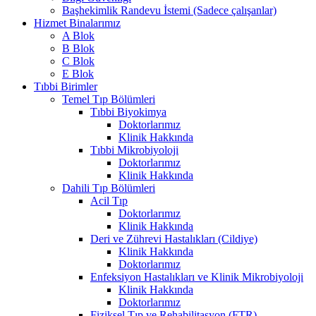
Başhekimlik Randevu İstemi (Sadece çalışanlar)
Hizmet Binalarımız
A Blok
B Blok
C Blok
E Blok
Tıbbi Birimler
Temel Tıp Bölümleri
Tıbbi Biyokimya
Doktorlarımız
Klinik Hakkında
Tıbbi Mikrobiyoloji
Doktorlarımız
Klinik Hakkında
Dahili Tıp Bölümleri
Acil Tıp
Doktorlarımız
Klinik Hakkında
Deri ve Zührevi Hastalıkları (Cildiye)
Klinik Hakkında
Doktorlarımız
Enfeksiyon Hastalıkları ve Klinik Mikrobiyoloji
Klinik Hakkında
Doktorlarımız
Fiziksel Tıp ve Rehabilitasyon (FTR)