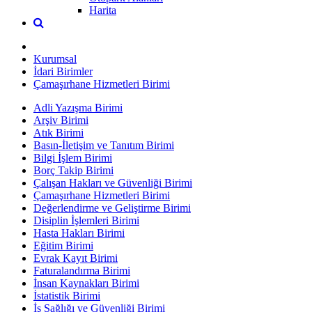
Harita
Kurumsal
İdari Birimler
Çamaşırhane Hizmetleri Birimi
Adli Yazışma Birimi
Arşiv Birimi
Atık Birimi
Basın-İletişim ve Tanıtım Birimi
Bilgi İşlem Birimi
Borç Takip Birimi
Çalışan Hakları ve Güvenliği Birimi
Çamaşırhane Hizmetleri Birimi
Değerlendirme ve Geliştirme Birimi
Disiplin İşlemleri Birimi
Hasta Hakları Birimi
Eğitim Birimi
Evrak Kayıt Birimi
Faturalandırma Birimi
İnsan Kaynakları Birimi
İstatistik Birimi
İş Sağlığı ve Güvenliği Birimi