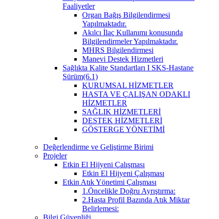
Faaliyetler
Organ Bağış Bilgilendirmesi
Yapılmaktadır.
Akılcı İlaç Kullanımı konusunda
Bilgilendirmeler Yapılmaktadır.
MHRS Bilgilendirmesi
Manevi Destek Hizmetleri
Sağlıkta Kalite Standartları I SKS-Hastane
Sürüm(6.1)
KURUMSAL HİZMETLER
HASTA VE ÇALIŞAN ODAKLI
HİZMETLER
SAĞLIK HİZMETLERİ
DESTEK HİZMETLERİ
GÖSTERGE YÖNETİMİ
Değerlendirme ve Geliştirme Birimi
Projeler
Etkin El Hijyeni Çalışması
Etkin El Hijyeni Çalışması
Etkin Atık Yönetimi Çalışması
1.Öncelikle Doğru Ayrıştırma:
2.Hasta Profil Bazında Atık Miktar
Belirlemesi:
Bilgi Güvenliği