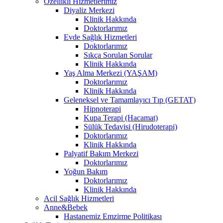
Özellikli Hizmetlerimiz
Diyaliz Merkezi
Klinik Hakkında
Doktorlarımız
Evde Sağlık Hizmetleri
Doktorlarımız
Sıkça Sorulan Sorular
Klinik Hakkında
Yaş Alma Merkezi (YAŞAM)
Doktorlarımız
Klinik Hakkında
Geleneksel ve Tamamlayıcı Tıp (GETAT)
Hipnoterapi
Kupa Terapi (Hacamat)
Sülük Tedavisi (Hirudoterapi)
Doktorlarımız
Klinik Hakkında
Palyatif Bakım Merkezi
Doktorlarımız
Yoğun Bakım
Doktorlarımız
Klinik Hakkında
Acil Sağlık Hizmetleri
Anne&Bebek
Hastanemiz Emzirme Politikası