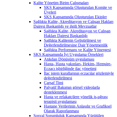
Kalite Yönetim Birim Çalışmaları
SKS Kapsamında Oluşturulan Komite ve
Üyeleri
SKS Kapsamında Oluşturulan Ekipler
Sağlıkta Kalite, Akreditasyon ve Çalışan Hakları
Dairesi Başkanlığı ve ilgili Mevzuatlar
Sağlıkta Kalite, Akreditasyon ve Çalışan
Hakları Dairesi Başkanlığı
Sağlıkta Kalitenin Geliştirilmesi ve
Değerlendirilmesine Dair Yönetmenlik
Sağlıkta Performans ve Kalite Yönergesi
SKS Kapsamında İyi Uygulama Örnekleri
Atıkdan Dönüşüm uygulaması
Hasta- Hasta yakınları- Hekim- Hemşire-
Eczacı işbirliğinde ilaç yönetimi
İlaç istem kurallarının eczacılar gözlemiyle
değerlendirilmesi
Çarşaf Timi
Palyatif Bakımın görsel videolarla
desteklenmesi
Hasta ve refakatçilere yönelik iş-uğraşı
terapisti uygulaması
Hastane Verilerinin Anlaşılır ve Grafiksel
Olarak Raporlanması
Sosyal Sorumluluk Kapsamında Yürütülen