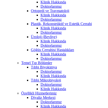
Klinik Hakkında
Doktorlarımız
Ortopedi ve Travmatoloji
Klinik Hakkında
Doktorlarımız
Plastik, Rekonstrüktif ve Estetik Cerrahi
Klinik Hakkında
Doktorlarımız
Üroloji (Bevliye)
Klinik Hakkında
Doktorlarımız
Göğüs Cerrahisi Hastalıkları
Klinik Hakkında
Doktorlarımız
Temel Tıp Bölümler
Tıbbi Biyokimya
Doktorlarımız
Klinik Hakkında
Tıbbi Mikrobiyoloji
Doktorlarımız
Klinik Hakkında
Özellikli Hizmetlerimiz
Diyaliz Merkezi
Doktorlarımız
Klinik Hakkında