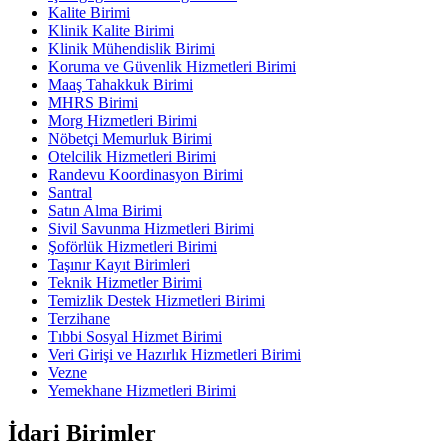
Kalite Birimi
Klinik Kalite Birimi
Klinik Mühendislik Birimi
Koruma ve Güvenlik Hizmetleri Birimi
Maaş Tahakkuk Birimi
MHRS Birimi
Morg Hizmetleri Birimi
Nöbetçi Memurluk Birimi
Otelcilik Hizmetleri Birimi
Randevu Koordinasyon Birimi
Santral
Satın Alma Birimi
Sivil Savunma Hizmetleri Birimi
Şoförlük Hizmetleri Birimi
Taşınır Kayıt Birimleri
Teknik Hizmetler Birimi
Temizlik Destek Hizmetleri Birimi
Terzihane
Tıbbi Sosyal Hizmet Birimi
Veri Girişi ve Hazırlık Hizmetleri Birimi
Vezne
Yemekhane Hizmetleri Birimi
İdari Birimler