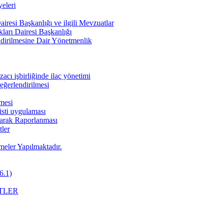
eleri
iresi Başkanlığı ve ilgili Mevzuatlar
ları Dairesi Başkanlığı
endirilmesine Dair Yönetmenlik
cı işbirliğinde ilaç yönetimi
değerlendirilmesi
nmesi
pisti uygulaması
Olarak Raporlanması
ler
meler Yapılmaktadır.
6.1)
TLER