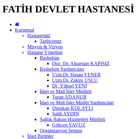
FATİH DEVLET HASTANESİ
Kurumsal
Hastanemiz
Tarihçemiz
Misyon & Vizyon
Hastane Yönetimi
Başhekim
Doç. Dr. Alparslan KAPISIZ
Başhekim Yardımcıları
Uzm.Dr. Hasan YENER
Uzm.Dr. Zakire USLU
Dr .Yüksel YENİ
İdari ve Mali İşler Müdürü
Turan ADANUR
İdari ve Mali İşler Müdür Yardımcıları
Durukan KOLAYLI
Salih AYDIN
Sağlık Bakım Hizmetleri Müdürü
Gökçen YAVUZ
Organizasyon Şeması
İdari Birimler