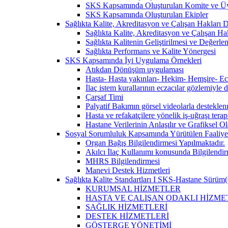
SKS Kapsamında Oluşturulan Komite ve Üy
SKS Kapsamında Oluşturulan Ekipler
Sağlıkta Kalite, Akreditasyon ve Çalışan Hakları Da
Sağlıkta Kalite, Akreditasyon ve Çalışan Hak
Sağlıkta Kalitenin Geliştirilmesi ve Değerl
Sağlıkta Performans ve Kalite Yönergesi
SKS Kapsamında İyi Uygulama Örnekleri
Atıkdan Dönüşüm uygulaması
Hasta- Hasta yakınları- Hekim- Hemşire- Ecza
İlaç istem kurallarının eczacılar gözlemiyle 
Çarşaf Timi
Palyatif Bakımın görsel videolarla destekle
Hasta ve refakatçilere yönelik iş-uğraşı tera
Hastane Verilerinin Anlaşılır ve Grafiksel 
Sosyal Sorumluluk Kapsamında Yürütülen Faaliyet
Organ Bağış Bilgilendirmesi Yapılmaktadır.
Akılcı İlaç Kullanımı konusunda Bilgilendir
MHRS Bilgilendirmesi
Manevi Destek Hizmetleri
Sağlıkta Kalite Standartları I SKS-Hastane Sürüm(
KURUMSAL HİZMETLER
HASTA VE ÇALIŞAN ODAKLI HİZME
SAĞLIK HİZMETLERİ
DESTEK HİZMETLERİ
GÖSTERGE YÖNETİMİ