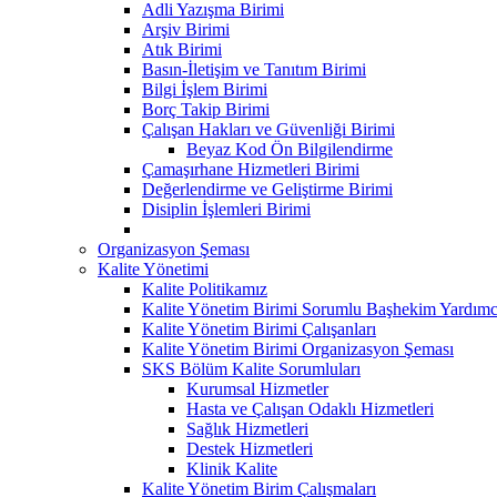
Adli Yazışma Birimi
Arşiv Birimi
Atık Birimi
Basın-İletişim ve Tanıtım Birimi
Bilgi İşlem Birimi
Borç Takip Birimi
Çalışan Hakları ve Güvenliği Birimi
Beyaz Kod Ön Bilgilendirme
Çamaşırhane Hizmetleri Birimi
Değerlendirme ve Geliştirme Birimi
Disiplin İşlemleri Birimi
Organizasyon Şeması
Kalite Yönetimi
Kalite Politikamız
Kalite Yönetim Birimi Sorumlu Başhekim Yardımc
Kalite Yönetim Birimi Çalışanları
Kalite Yönetim Birimi Organizasyon Şeması
SKS Bölüm Kalite Sorumluları
Kurumsal Hizmetler
Hasta ve Çalışan Odaklı Hizmetleri
Sağlık Hizmetleri
Destek Hizmetleri
Klinik Kalite
Kalite Yönetim Birim Çalışmaları