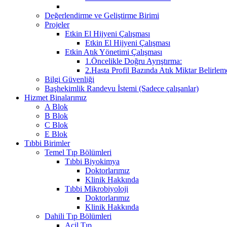
Değerlendirme ve Geliştirme Birimi
Projeler
Etkin El Hijyeni Çalışması
Etkin El Hijyeni Çalışması
Etkin Atık Yönetimi Çalışması
1.Öncelikle Doğru Ayrıştırma:
2.Hasta Profil Bazında Atık Miktar Belirleme
Bilgi Güvenliği
Başhekimlik Randevu İstemi (Sadece çalışanlar)
Hizmet Binalarımız
A Blok
B Blok
C Blok
E Blok
Tıbbi Birimler
Temel Tıp Bölümleri
Tıbbi Biyokimya
Doktorlarımız
Klinik Hakkında
Tıbbi Mikrobiyoloji
Doktorlarımız
Klinik Hakkında
Dahili Tıp Bölümleri
Acil Tıp