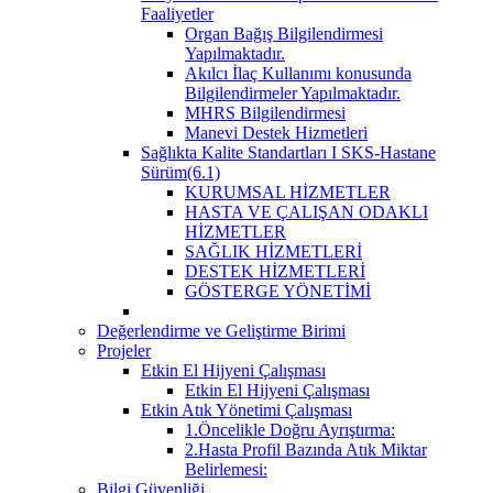
Faaliyetler
Organ Bağış Bilgilendirmesi
Yapılmaktadır.
Akılcı İlaç Kullanımı konusunda
Bilgilendirmeler Yapılmaktadır.
MHRS Bilgilendirmesi
Manevi Destek Hizmetleri
Sağlıkta Kalite Standartları I SKS-Hastane
Sürüm(6.1)
KURUMSAL HİZMETLER
HASTA VE ÇALIŞAN ODAKLI
HİZMETLER
SAĞLIK HİZMETLERİ
DESTEK HİZMETLERİ
GÖSTERGE YÖNETİMİ
Değerlendirme ve Geliştirme Birimi
Projeler
Etkin El Hijyeni Çalışması
Etkin El Hijyeni Çalışması
Etkin Atık Yönetimi Çalışması
1.Öncelikle Doğru Ayrıştırma:
2.Hasta Profil Bazında Atık Miktar
Belirlemesi:
Bilgi Güvenliği