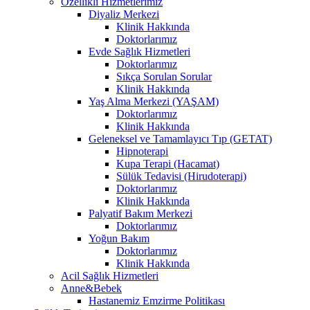
Özellikli Hizmetlerimiz
Diyaliz Merkezi
Klinik Hakkında
Doktorlarımız
Evde Sağlık Hizmetleri
Doktorlarımız
Sıkça Sorulan Sorular
Klinik Hakkında
Yaş Alma Merkezi (YAŞAM)
Doktorlarımız
Klinik Hakkında
Geleneksel ve Tamamlayıcı Tıp (GETAT)
Hipnoterapi
Kupa Terapi (Hacamat)
Sülük Tedavisi (Hirudoterapi)
Doktorlarımız
Klinik Hakkında
Palyatif Bakım Merkezi
Doktorlarımız
Yoğun Bakım
Doktorlarımız
Klinik Hakkında
Acil Sağlık Hizmetleri
Anne&Bebek
Hastanemiz Emzirme Politikası