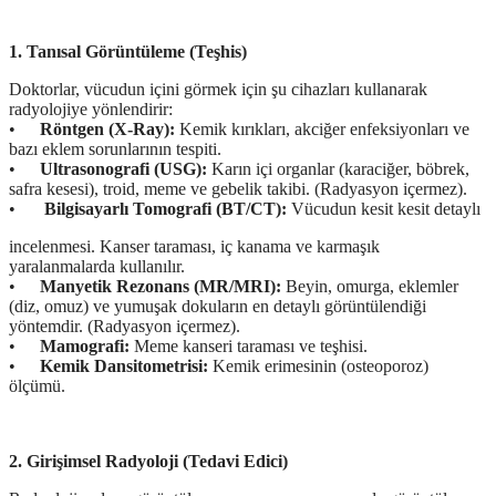
1. Tanısal Görüntüleme (Teşhis)
Doktorlar, vücudun içini görmek için şu cihazları kullanarak
radyolojiye yönlendirir:
•
Röntgen (X-Ray):
Kemik kırıkları, akciğer enfeksiyonları ve
bazı eklem sorunlarının tespiti.
•
Ultrasonografi (USG):
Karın içi organlar (karaciğer, böbrek,
safra kesesi), troid, meme ve gebelik takibi. (Radyasyon içermez).
•
Bilgisayarlı Tomografi (BT/CT):
Vücudun kesit kesit detaylı
incelenmesi. Kanser taraması, iç kanama ve karmaşık
yaralanmalarda kullanılır.
•
Manyetik Rezonans (MR/MRI):
Beyin, omurga, eklemler
(diz, omuz) ve yumuşak dokuların en detaylı görüntülendiği
yöntemdir. (Radyasyon içermez).
•
Mamografi:
Meme kanseri taraması ve teşhisi.
•
Kemik Dansitometrisi:
Kemik erimesinin (osteoporoz)
ölçümü.
2. Girişimsel Radyoloji (Tedavi Edici)