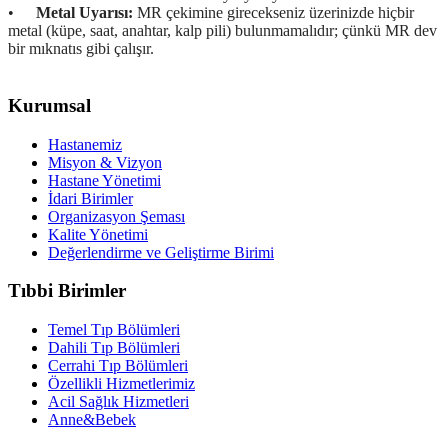
•
Metal Uyarısı:
MR çekimine girecekseniz üzerinizde hiçbir
metal (küpe, saat, anahtar, kalp pili) bulunmamalıdır; çünkü MR dev
bir mıknatıs gibi çalışır.
Kurumsal
Hastanemiz
Misyon & Vizyon
Hastane Yönetimi
İdari Birimler
Organizasyon Şeması
Kalite Yönetimi
Değerlendirme ve Geliştirme Birimi
Tıbbi Birimler
Temel Tıp Bölümleri
Dahili Tıp Bölümleri
Cerrahi Tıp Bölümleri
Özellikli Hizmetlerimiz
Acil Sağlık Hizmetleri
Anne&Bebek