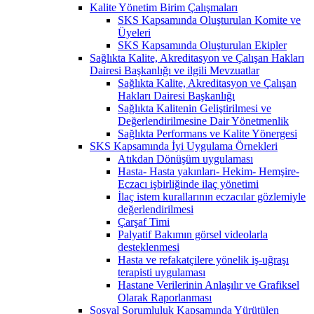
Kalite Yönetim Birim Çalışmaları
SKS Kapsamında Oluşturulan Komite ve
Üyeleri
SKS Kapsamında Oluşturulan Ekipler
Sağlıkta Kalite, Akreditasyon ve Çalışan Hakları
Dairesi Başkanlığı ve ilgili Mevzuatlar
Sağlıkta Kalite, Akreditasyon ve Çalışan
Hakları Dairesi Başkanlığı
Sağlıkta Kalitenin Geliştirilmesi ve
Değerlendirilmesine Dair Yönetmenlik
Sağlıkta Performans ve Kalite Yönergesi
SKS Kapsamında İyi Uygulama Örnekleri
Atıkdan Dönüşüm uygulaması
Hasta- Hasta yakınları- Hekim- Hemşire-
Eczacı işbirliğinde ilaç yönetimi
İlaç istem kurallarının eczacılar gözlemiyle
değerlendirilmesi
Çarşaf Timi
Palyatif Bakımın görsel videolarla
desteklenmesi
Hasta ve refakatçilere yönelik iş-uğraşı
terapisti uygulaması
Hastane Verilerinin Anlaşılır ve Grafiksel
Olarak Raporlanması
Sosyal Sorumluluk Kapsamında Yürütülen