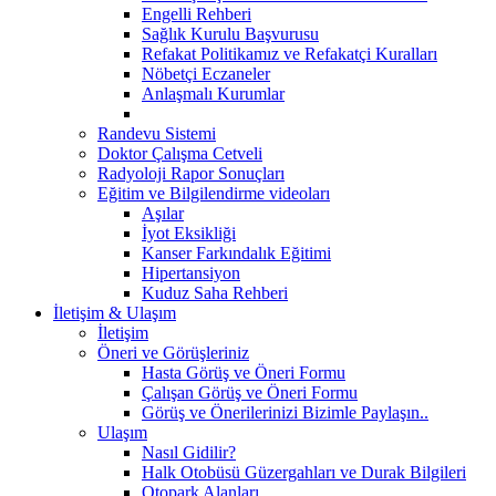
Engelli Rehberi
Sağlık Kurulu Başvurusu
Refakat Politikamız ve Refakatçi Kuralları
Nöbetçi Eczaneler
Anlaşmalı Kurumlar
Randevu Sistemi
Doktor Çalışma Cetveli
Radyoloji Rapor Sonuçları
Eğitim ve Bilgilendirme videoları
Aşılar
İyot Eksikliği
Kanser Farkındalık Eğitimi
Hipertansiyon
Kuduz Saha Rehberi
İletişim & Ulaşım
İletişim
Öneri ve Görüşleriniz
Hasta Görüş ve Öneri Formu
Çalışan Görüş ve Öneri Formu
Görüş ve Önerilerinizi Bizimle Paylaşın..
Ulaşım
Nasıl Gidilir?
Halk Otobüsü Güzergahları ve Durak Bilgileri
Otopark Alanları