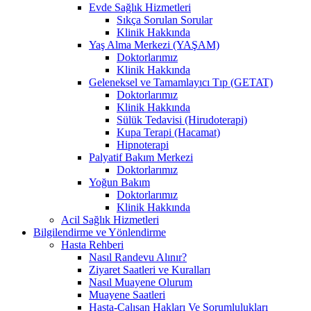
Evde Sağlık Hizmetleri
Sıkça Sorulan Sorular
Klinik Hakkında
Yaş Alma Merkezi (YAŞAM)
Doktorlarımız
Klinik Hakkında
Geleneksel ve Tamamlayıcı Tıp (GETAT)
Doktorlarımız
Klinik Hakkında
Sülük Tedavisi (Hirudoterapi)
Kupa Terapi (Hacamat)
Hipnoterapi
Palyatif Bakım Merkezi
Doktorlarımız
Yoğun Bakım
Doktorlarımız
Klinik Hakkında
Acil Sağlık Hizmetleri
Bilgilendirme ve Yönlendirme
Hasta Rehberi
Nasıl Randevu Alınır?
Ziyaret Saatleri ve Kuralları
Nasıl Muayene Olurum
Muayene Saatleri
Hasta-Çalışan Hakları Ve Sorumlulukları