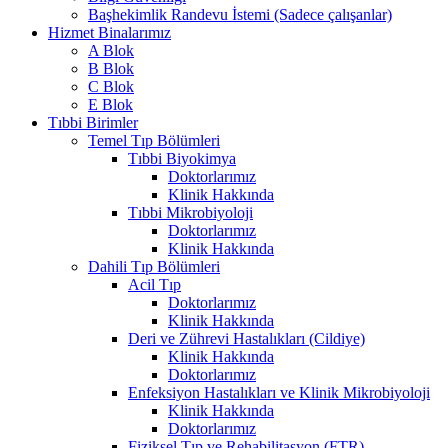
Başhekimlik Randevu İstemi (Sadece çalışanlar)
Hizmet Binalarımız
A Blok
B Blok
C Blok
E Blok
Tıbbi Birimler
Temel Tıp Bölümleri
Tıbbi Biyokimya
Doktorlarımız
Klinik Hakkında
Tıbbi Mikrobiyoloji
Doktorlarımız
Klinik Hakkında
Dahili Tıp Bölümleri
Acil Tıp
Doktorlarımız
Klinik Hakkında
Deri ve Zührevi Hastalıkları (Cildiye)
Klinik Hakkında
Doktorlarımız
Enfeksiyon Hastalıkları ve Klinik Mikrobiyoloji
Klinik Hakkında
Doktorlarımız
Fiziksel Tıp ve Rehabilitasyon (FTR)