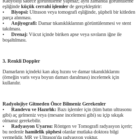
Radyoloji sadece görüntüleme yapmaz; aynı zamanda görüntüleme
eşliğinde
küçük cerrahi işlemler
de gerçekleştirir:
•
Biyopsi:
Ultrason veya tomografi eşliğinde, şüpheli bir kitleden
parça alınması.
•
Anjiyografi:
Damar tıkanıklıklarının görüntülenmesi ve stent
takılması.
•
Drenaj:
Vücut içinde biriken apse veya sıvıların iğne ile
boşaltılması.
3. Renkli Doppler
Damarların içindeki kan akış hızını ve damar tıkanıklıklarını
(örneğin varis veya boyun damarı daralması) incelemek için
kullanılır.
Radyolojiye Gitmeden Önce Bilmeniz Gerekenler
•
Randevu ve Hazırlık:
Bazı işlemler için (tüm batın ultrasonu
gibi) aç gelmeniz veya (mesane incelemesi gibi) su içip sıkışık
olmanız gerekebilir.
•
Radyasyon Uyarısı:
Röntgen ve Tomografi radyasyon içerir;
bu nedenle
hamilelik şüphesi
olanlar mutlaka doktora bilgi
vermelidir. MR ve Ultrason'da radyasyon yoktur.