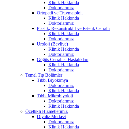
Klinik Hakkında
Doktorlarımız
Ortopedi ve Travmatoloji
Klinik Hakkında
Doktorlarımız
Plastik, Rekonstrüktif ve Estetik Cerrahi
Klinik Hakkında
Doktorlarımız
Üroloji (Bevliye)
Klinik Hakkında
Doktorlarımız
Göğüs Cerrahisi Hastalıkları
Klinik Hakkında
Doktorlarımız
Temel Tıp Bölümler
Tıbbi Biyokimya
Doktorlarımız
Klinik Hakkında
Tıbbi Mikrobiyoloji
Doktorlarımız
Klinik Hakkında
Özellikli Hizmetlerimiz
Diyaliz Merkezi
Doktorlarımız
Klinik Hakkında