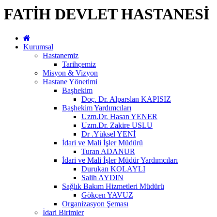
FATİH DEVLET HASTANESİ
Kurumsal
Hastanemiz
Tarihçemiz
Misyon & Vizyon
Hastane Yönetimi
Başhekim
Doç. Dr. Alparslan KAPISIZ
Başhekim Yardımcıları
Uzm.Dr. Hasan YENER
Uzm.Dr. Zakire USLU
Dr .Yüksel YENİ
İdari ve Mali İşler Müdürü
Turan ADANUR
İdari ve Mali İşler Müdür Yardımcıları
Durukan KOLAYLI
Salih AYDIN
Sağlık Bakım Hizmetleri Müdürü
Gökçen YAVUZ
Organizasyon Şeması
İdari Birimler