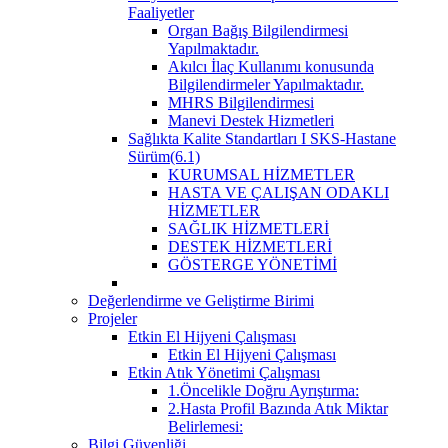
Faaliyetler
Organ Bağış Bilgilendirmesi
Yapılmaktadır.
Akılcı İlaç Kullanımı konusunda
Bilgilendirmeler Yapılmaktadır.
MHRS Bilgilendirmesi
Manevi Destek Hizmetleri
Sağlıkta Kalite Standartları I SKS-Hastane
Sürüm(6.1)
KURUMSAL HİZMETLER
HASTA VE ÇALIŞAN ODAKLI
HİZMETLER
SAĞLIK HİZMETLERİ
DESTEK HİZMETLERİ
GÖSTERGE YÖNETİMİ
Değerlendirme ve Geliştirme Birimi
Projeler
Etkin El Hijyeni Çalışması
Etkin El Hijyeni Çalışması
Etkin Atık Yönetimi Çalışması
1.Öncelikle Doğru Ayrıştırma:
2.Hasta Profil Bazında Atık Miktar
Belirlemesi:
Bilgi Güvenliği