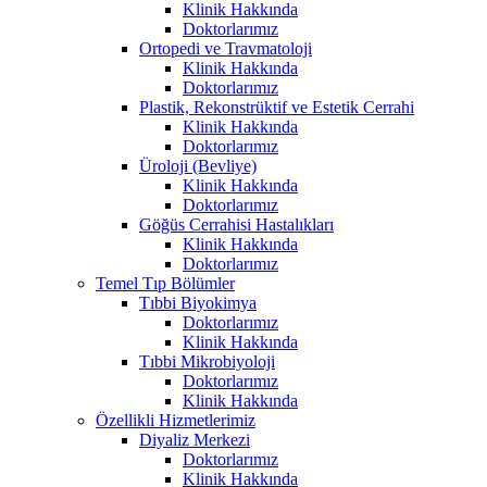
Klinik Hakkında
Doktorlarımız
Ortopedi ve Travmatoloji
Klinik Hakkında
Doktorlarımız
Plastik, Rekonstrüktif ve Estetik Cerrahi
Klinik Hakkında
Doktorlarımız
Üroloji (Bevliye)
Klinik Hakkında
Doktorlarımız
Göğüs Cerrahisi Hastalıkları
Klinik Hakkında
Doktorlarımız
Temel Tıp Bölümler
Tıbbi Biyokimya
Doktorlarımız
Klinik Hakkında
Tıbbi Mikrobiyoloji
Doktorlarımız
Klinik Hakkında
Özellikli Hizmetlerimiz
Diyaliz Merkezi
Doktorlarımız
Klinik Hakkında