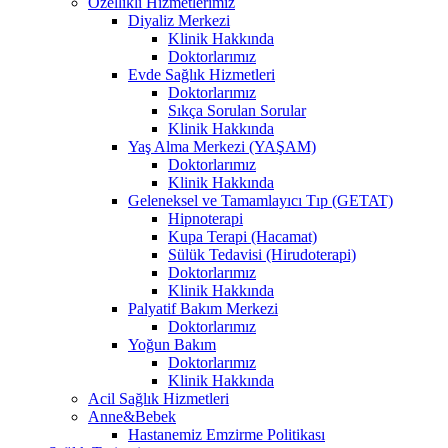
Özellikli Hizmetlerimiz
Diyaliz Merkezi
Klinik Hakkında
Doktorlarımız
Evde Sağlık Hizmetleri
Doktorlarımız
Sıkça Sorulan Sorular
Klinik Hakkında
Yaş Alma Merkezi (YAŞAM)
Doktorlarımız
Klinik Hakkında
Geleneksel ve Tamamlayıcı Tıp (GETAT)
Hipnoterapi
Kupa Terapi (Hacamat)
Sülük Tedavisi (Hirudoterapi)
Doktorlarımız
Klinik Hakkında
Palyatif Bakım Merkezi
Doktorlarımız
Yoğun Bakım
Doktorlarımız
Klinik Hakkında
Acil Sağlık Hizmetleri
Anne&Bebek
Hastanemiz Emzirme Politikası