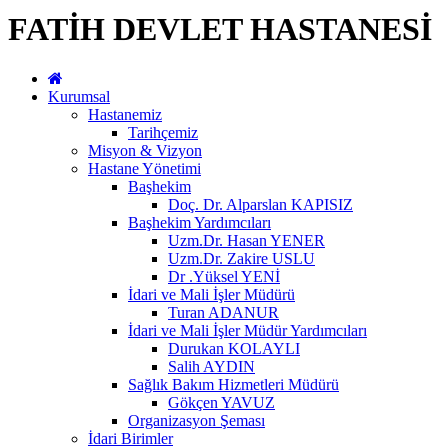
FATİH DEVLET HASTANESİ
Kurumsal
Hastanemiz
Tarihçemiz
Misyon & Vizyon
Hastane Yönetimi
Başhekim
Doç. Dr. Alparslan KAPISIZ
Başhekim Yardımcıları
Uzm.Dr. Hasan YENER
Uzm.Dr. Zakire USLU
Dr .Yüksel YENİ
İdari ve Mali İşler Müdürü
Turan ADANUR
İdari ve Mali İşler Müdür Yardımcıları
Durukan KOLAYLI
Salih AYDIN
Sağlık Bakım Hizmetleri Müdürü
Gökçen YAVUZ
Organizasyon Şeması
İdari Birimler