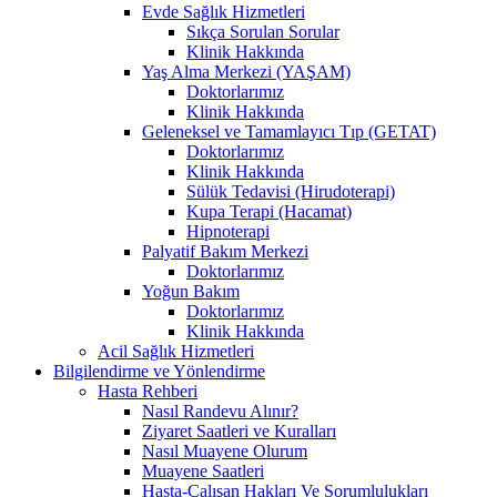
Evde Sağlık Hizmetleri
Sıkça Sorulan Sorular
Klinik Hakkında
Yaş Alma Merkezi (YAŞAM)
Doktorlarımız
Klinik Hakkında
Geleneksel ve Tamamlayıcı Tıp (GETAT)
Doktorlarımız
Klinik Hakkında
Sülük Tedavisi (Hirudoterapi)
Kupa Terapi (Hacamat)
Hipnoterapi
Palyatif Bakım Merkezi
Doktorlarımız
Yoğun Bakım
Doktorlarımız
Klinik Hakkında
Acil Sağlık Hizmetleri
Bilgilendirme ve Yönlendirme
Hasta Rehberi
Nasıl Randevu Alınır?
Ziyaret Saatleri ve Kuralları
Nasıl Muayene Olurum
Muayene Saatleri
Hasta-Çalışan Hakları Ve Sorumlulukları