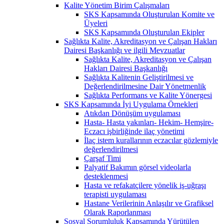
Kalite Yönetim Birim Çalışmaları
SKS Kapsamında Oluşturulan Komite ve
Üyeleri
SKS Kapsamında Oluşturulan Ekipler
Sağlıkta Kalite, Akreditasyon ve Çalışan Hakları
Dairesi Başkanlığı ve ilgili Mevzuatlar
Sağlıkta Kalite, Akreditasyon ve Çalışan
Hakları Dairesi Başkanlığı
Sağlıkta Kalitenin Geliştirilmesi ve
Değerlendirilmesine Dair Yönetmenlik
Sağlıkta Performans ve Kalite Yönergesi
SKS Kapsamında İyi Uygulama Örnekleri
Atıkdan Dönüşüm uygulaması
Hasta- Hasta yakınları- Hekim- Hemşire-
Eczacı işbirliğinde ilaç yönetimi
İlaç istem kurallarının eczacılar gözlemiyle
değerlendirilmesi
Çarşaf Timi
Palyatif Bakımın görsel videolarla
desteklenmesi
Hasta ve refakatçilere yönelik iş-uğraşı
terapisti uygulaması
Hastane Verilerinin Anlaşılır ve Grafiksel
Olarak Raporlanması
Sosyal Sorumluluk Kapsamında Yürütülen