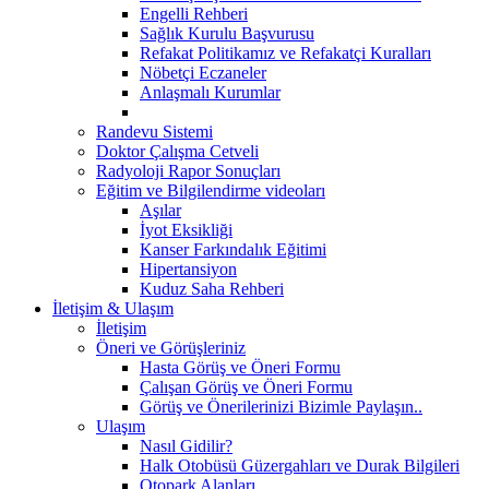
Engelli Rehberi
Sağlık Kurulu Başvurusu
Refakat Politikamız ve Refakatçi Kuralları
Nöbetçi Eczaneler
Anlaşmalı Kurumlar
Randevu Sistemi
Doktor Çalışma Cetveli
Radyoloji Rapor Sonuçları
Eğitim ve Bilgilendirme videoları
Aşılar
İyot Eksikliği
Kanser Farkındalık Eğitimi
Hipertansiyon
Kuduz Saha Rehberi
İletişim & Ulaşım
İletişim
Öneri ve Görüşleriniz
Hasta Görüş ve Öneri Formu
Çalışan Görüş ve Öneri Formu
Görüş ve Önerilerinizi Bizimle Paylaşın..
Ulaşım
Nasıl Gidilir?
Halk Otobüsü Güzergahları ve Durak Bilgileri
Otopark Alanları