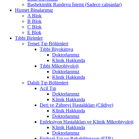
Başhekimlik Randevu İstemi (Sadece çalışanlar)
Hizmet Binalarımız
A Blok
B Blok
C Blok
E Blok
Tıbbi Birimler
Temel Tıp Bölümleri
Tıbbi Biyokimya
Doktorlarımız
Klinik Hakkında
Tıbbi Mikrobiyoloji
Doktorlarımız
Klinik Hakkında
Dahili Tıp Bölümleri
Acil Tıp
Doktorlarımız
Klinik Hakkında
Deri ve Zührevi Hastalıkları (Cildiye)
Klinik Hakkında
Doktorlarımız
Enfeksiyon Hastalıkları ve Klinik Mikrobiyoloji
Klinik Hakkında
Doktorlarımız
Fiziksel Tıp ve Rehabilitasyon (FTR)