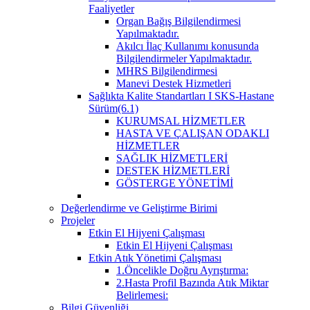
Faaliyetler
Organ Bağış Bilgilendirmesi
Yapılmaktadır.
Akılcı İlaç Kullanımı konusunda
Bilgilendirmeler Yapılmaktadır.
MHRS Bilgilendirmesi
Manevi Destek Hizmetleri
Sağlıkta Kalite Standartları I SKS-Hastane
Sürüm(6.1)
KURUMSAL HİZMETLER
HASTA VE ÇALIŞAN ODAKLI
HİZMETLER
SAĞLIK HİZMETLERİ
DESTEK HİZMETLERİ
GÖSTERGE YÖNETİMİ
Değerlendirme ve Geliştirme Birimi
Projeler
Etkin El Hijyeni Çalışması
Etkin El Hijyeni Çalışması
Etkin Atık Yönetimi Çalışması
1.Öncelikle Doğru Ayrıştırma:
2.Hasta Profil Bazında Atık Miktar
Belirlemesi:
Bilgi Güvenliği