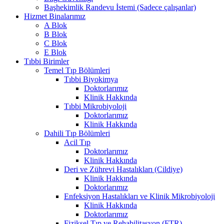
Başhekimlik Randevu İstemi (Sadece çalışanlar)
Hizmet Binalarımız
A Blok
B Blok
C Blok
E Blok
Tıbbi Birimler
Temel Tıp Bölümleri
Tıbbi Biyokimya
Doktorlarımız
Klinik Hakkında
Tıbbi Mikrobiyoloji
Doktorlarımız
Klinik Hakkında
Dahili Tıp Bölümleri
Acil Tıp
Doktorlarımız
Klinik Hakkında
Deri ve Zührevi Hastalıkları (Cildiye)
Klinik Hakkında
Doktorlarımız
Enfeksiyon Hastalıkları ve Klinik Mikrobiyoloji
Klinik Hakkında
Doktorlarımız
Fiziksel Tıp ve Rehabilitasyon (FTR)