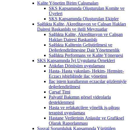
Kalite Yönetim Birim Çalışmaları
SKS Kapsamında Oluşturulan Komite ve
Üyeleri
SKS Kapsamında Oluşturulan Ekipler
Sağlıkta Kalite, Akreditasyon ve Çalışan Hakları
Dairesi Başkanlığı ve ilgili Mevzuatlar
Sağlıkta Kalite, Akreditasyon ve Çalışan
Hakları Dairesi Başkanlığı
Sağlıkta Kalitenin Geliştirilmesi ve
Değerlendirilmesine Dair Yönetmenlik
Sağlıkta Performans ve Kalite Yönergesi
SKS Kapsamında İyi Uygulama Örnekleri
Atıkdan Dönüşüm uygulaması
Hasta- Hasta yakınları- Hekim- Hemşire-
Eczacı işbirliğinde ilaç yönetimi
İlaç istem kurallarının eczacılar gözlemiyle
değerlendirilmesi
Çarşaf Timi
Palyatif Bakımın görsel videolarla
desteklenmesi
Hasta ve refakatçilere yönelik iş-uğraşı
terapisti uygulaması
Hastane Verilerinin Anlaşılır ve Grafiksel
Olarak Raporlanması
Sosyal Sorumluluk Kapsamında Yürütülen