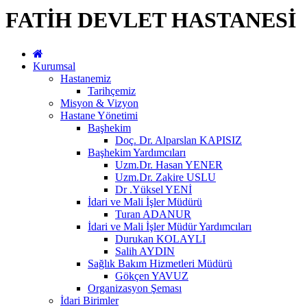
FATİH DEVLET HASTANESİ
Kurumsal
Hastanemiz
Tarihçemiz
Misyon & Vizyon
Hastane Yönetimi
Başhekim
Doç. Dr. Alparslan KAPISIZ
Başhekim Yardımcıları
Uzm.Dr. Hasan YENER
Uzm.Dr. Zakire USLU
Dr .Yüksel YENİ
İdari ve Mali İşler Müdürü
Turan ADANUR
İdari ve Mali İşler Müdür Yardımcıları
Durukan KOLAYLI
Salih AYDIN
Sağlık Bakım Hizmetleri Müdürü
Gökçen YAVUZ
Organizasyon Şeması
İdari Birimler