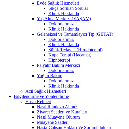
Evde Sağlık Hizmetleri
Sıkça Sorulan Sorular
Klinik Hakkında
Yaş Alma Merkezi (YAŞAM)
Doktorlarımız
Klinik Hakkında
Geleneksel ve Tamamlayıcı Tıp (GETAT)
Doktorlarımız
Klinik Hakkında
Sülük Tedavisi (Hirudoterapi)
Kupa Terapi (Hacamat)
Hipnoterapi
Palyatif Bakım Merkezi
Doktorlarımız
Yoğun Bakım
Doktorlarımız
Klinik Hakkında
Acil Sağlık Hizmetleri
Bilgilendirme ve Yönlendirme
Hasta Rehberi
Nasıl Randevu Alınır?
Ziyaret Saatleri ve Kuralları
Nasıl Muayene Olurum
Muayene Saatleri
Hasta-Çalışan Hakları Ve Sorumlulukları