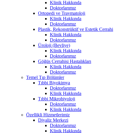
Klinik Hakkında
Doktorlarımız
Ortopedi ve Travmatoloji
Klinik Hakkında
Doktorlarımız
Plastik, Rekonstrüktif ve Estetik Cerrahi
Klinik Hakkında
Doktorlarımız
Üroloji (Bevliye)
Klinik Hakkında
Doktorlarımız
Göğüs Cerrahisi Hastalıkları
Klinik Hakkında
Doktorlarımız
Temel Tıp Bölümler
Tıbbi Biyokimya
Doktorlarımız
Klinik Hakkında
Tıbbi Mikrobiyoloji
Doktorlarımız
Klinik Hakkında
Özellikli Hizmetlerimiz
Diyaliz Merkezi
Doktorlarımız
Klinik Hakkında