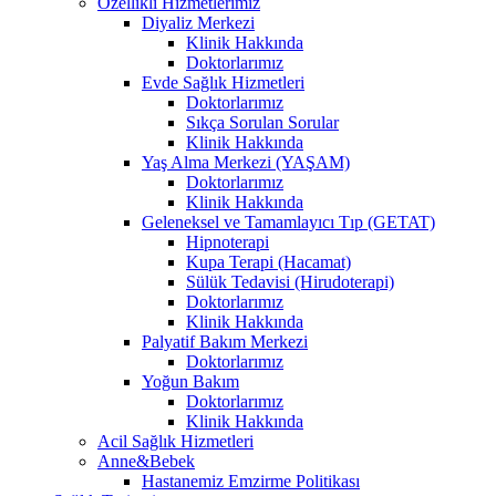
Özellikli Hizmetlerimiz
Diyaliz Merkezi
Klinik Hakkında
Doktorlarımız
Evde Sağlık Hizmetleri
Doktorlarımız
Sıkça Sorulan Sorular
Klinik Hakkında
Yaş Alma Merkezi (YAŞAM)
Doktorlarımız
Klinik Hakkında
Geleneksel ve Tamamlayıcı Tıp (GETAT)
Hipnoterapi
Kupa Terapi (Hacamat)
Sülük Tedavisi (Hirudoterapi)
Doktorlarımız
Klinik Hakkında
Palyatif Bakım Merkezi
Doktorlarımız
Yoğun Bakım
Doktorlarımız
Klinik Hakkında
Acil Sağlık Hizmetleri
Anne&Bebek
Hastanemiz Emzirme Politikası