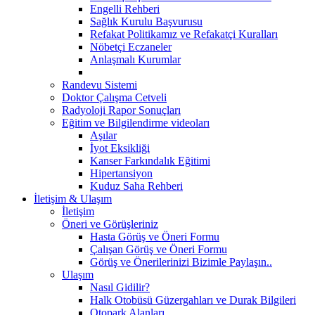
Engelli Rehberi
Sağlık Kurulu Başvurusu
Refakat Politikamız ve Refakatçi Kuralları
Nöbetçi Eczaneler
Anlaşmalı Kurumlar
Randevu Sistemi
Doktor Çalışma Cetveli
Radyoloji Rapor Sonuçları
Eğitim ve Bilgilendirme videoları
Aşılar
İyot Eksikliği
Kanser Farkındalık Eğitimi
Hipertansiyon
Kuduz Saha Rehberi
İletişim & Ulaşım
İletişim
Öneri ve Görüşleriniz
Hasta Görüş ve Öneri Formu
Çalışan Görüş ve Öneri Formu
Görüş ve Önerilerinizi Bizimle Paylaşın..
Ulaşım
Nasıl Gidilir?
Halk Otobüsü Güzergahları ve Durak Bilgileri
Otopark Alanları