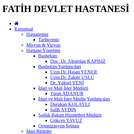
FATİH DEVLET HASTANESİ
Kurumsal
Hastanemiz
Tarihçemiz
Misyon & Vizyon
Hastane Yönetimi
Başhekim
Doç. Dr. Alparslan KAPISIZ
Başhekim Yardımcıları
Uzm.Dr. Hasan YENER
Uzm.Dr. Zakire USLU
Dr .Yüksel YENİ
İdari ve Mali İşler Müdürü
Turan ADANUR
İdari ve Mali İşler Müdür Yardımcıları
Durukan KOLAYLI
Salih AYDIN
Sağlık Bakım Hizmetleri Müdürü
Gökçen YAVUZ
Organizasyon Şeması
İdari Birimler