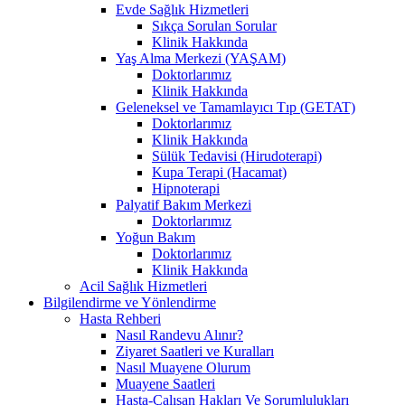
Evde Sağlık Hizmetleri
Sıkça Sorulan Sorular
Klinik Hakkında
Yaş Alma Merkezi (YAŞAM)
Doktorlarımız
Klinik Hakkında
Geleneksel ve Tamamlayıcı Tıp (GETAT)
Doktorlarımız
Klinik Hakkında
Sülük Tedavisi (Hirudoterapi)
Kupa Terapi (Hacamat)
Hipnoterapi
Palyatif Bakım Merkezi
Doktorlarımız
Yoğun Bakım
Doktorlarımız
Klinik Hakkında
Acil Sağlık Hizmetleri
Bilgilendirme ve Yönlendirme
Hasta Rehberi
Nasıl Randevu Alınır?
Ziyaret Saatleri ve Kuralları
Nasıl Muayene Olurum
Muayene Saatleri
Hasta-Çalışan Hakları Ve Sorumlulukları