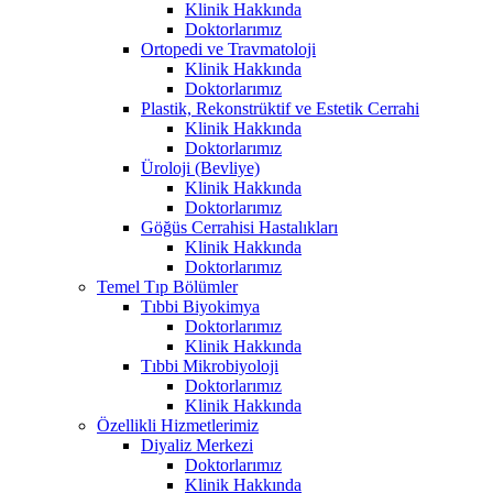
Klinik Hakkında
Doktorlarımız
Ortopedi ve Travmatoloji
Klinik Hakkında
Doktorlarımız
Plastik, Rekonstrüktif ve Estetik Cerrahi
Klinik Hakkında
Doktorlarımız
Üroloji (Bevliye)
Klinik Hakkında
Doktorlarımız
Göğüs Cerrahisi Hastalıkları
Klinik Hakkında
Doktorlarımız
Temel Tıp Bölümler
Tıbbi Biyokimya
Doktorlarımız
Klinik Hakkında
Tıbbi Mikrobiyoloji
Doktorlarımız
Klinik Hakkında
Özellikli Hizmetlerimiz
Diyaliz Merkezi
Doktorlarımız
Klinik Hakkında