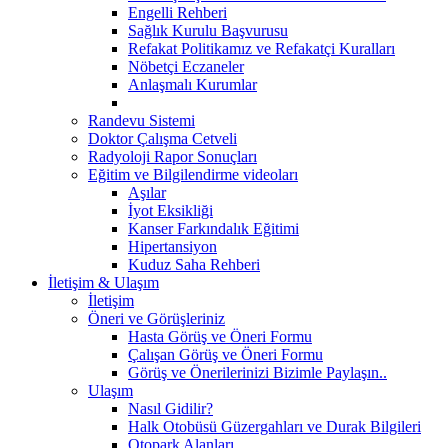
Engelli Rehberi
Sağlık Kurulu Başvurusu
Refakat Politikamız ve Refakatçi Kuralları
Nöbetçi Eczaneler
Anlaşmalı Kurumlar
Randevu Sistemi
Doktor Çalışma Cetveli
Radyoloji Rapor Sonuçları
Eğitim ve Bilgilendirme videoları
Aşılar
İyot Eksikliği
Kanser Farkındalık Eğitimi
Hipertansiyon
Kuduz Saha Rehberi
İletişim & Ulaşım
İletişim
Öneri ve Görüşleriniz
Hasta Görüş ve Öneri Formu
Çalışan Görüş ve Öneri Formu
Görüş ve Önerilerinizi Bizimle Paylaşın..
Ulaşım
Nasıl Gidilir?
Halk Otobüsü Güzergahları ve Durak Bilgileri
Otopark Alanları