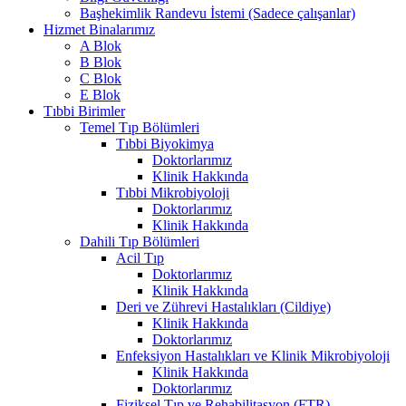
Başhekimlik Randevu İstemi (Sadece çalışanlar)
Hizmet Binalarımız
A Blok
B Blok
C Blok
E Blok
Tıbbi Birimler
Temel Tıp Bölümleri
Tıbbi Biyokimya
Doktorlarımız
Klinik Hakkında
Tıbbi Mikrobiyoloji
Doktorlarımız
Klinik Hakkında
Dahili Tıp Bölümleri
Acil Tıp
Doktorlarımız
Klinik Hakkında
Deri ve Zührevi Hastalıkları (Cildiye)
Klinik Hakkında
Doktorlarımız
Enfeksiyon Hastalıkları ve Klinik Mikrobiyoloji
Klinik Hakkında
Doktorlarımız
Fiziksel Tıp ve Rehabilitasyon (FTR)