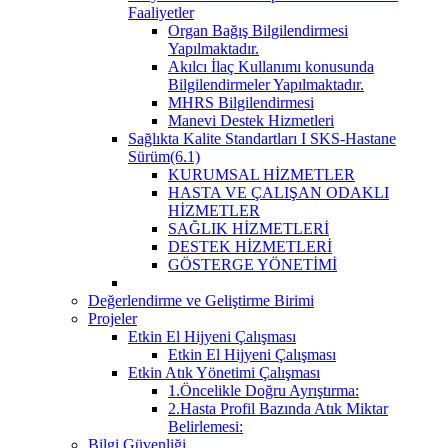
Faaliyetler
Organ Bağış Bilgilendirmesi
Yapılmaktadır.
Akılcı İlaç Kullanımı konusunda
Bilgilendirmeler Yapılmaktadır.
MHRS Bilgilendirmesi
Manevi Destek Hizmetleri
Sağlıkta Kalite Standartları I SKS-Hastane
Sürüm(6.1)
KURUMSAL HİZMETLER
HASTA VE ÇALIŞAN ODAKLI
HİZMETLER
SAĞLIK HİZMETLERİ
DESTEK HİZMETLERİ
GÖSTERGE YÖNETİMİ
Değerlendirme ve Geliştirme Birimi
Projeler
Etkin El Hijyeni Çalışması
Etkin El Hijyeni Çalışması
Etkin Atık Yönetimi Çalışması
1.Öncelikle Doğru Ayrıştırma:
2.Hasta Profil Bazında Atık Miktar
Belirlemesi:
Bilgi Güvenliği