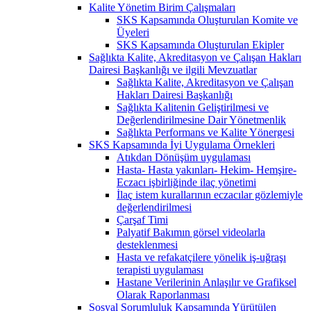
Kalite Yönetim Birim Çalışmaları
SKS Kapsamında Oluşturulan Komite ve
Üyeleri
SKS Kapsamında Oluşturulan Ekipler
Sağlıkta Kalite, Akreditasyon ve Çalışan Hakları
Dairesi Başkanlığı ve ilgili Mevzuatlar
Sağlıkta Kalite, Akreditasyon ve Çalışan
Hakları Dairesi Başkanlığı
Sağlıkta Kalitenin Geliştirilmesi ve
Değerlendirilmesine Dair Yönetmenlik
Sağlıkta Performans ve Kalite Yönergesi
SKS Kapsamında İyi Uygulama Örnekleri
Atıkdan Dönüşüm uygulaması
Hasta- Hasta yakınları- Hekim- Hemşire-
Eczacı işbirliğinde ilaç yönetimi
İlaç istem kurallarının eczacılar gözlemiyle
değerlendirilmesi
Çarşaf Timi
Palyatif Bakımın görsel videolarla
desteklenmesi
Hasta ve refakatçilere yönelik iş-uğraşı
terapisti uygulaması
Hastane Verilerinin Anlaşılır ve Grafiksel
Olarak Raporlanması
Sosyal Sorumluluk Kapsamında Yürütülen