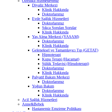
Özellikli Hizmetlerimiz
Diyaliz Merkezi
Klinik Hakkında
Doktorlarımız
Evde Sağlık Hizmetleri
Doktorlarımız
Sıkça Sorulan Sorular
Klinik Hakkında
Yaş Alma Merkezi (YAŞAM)
Doktorlarımız
Klinik Hakkında
Geleneksel ve Tamamlayıcı Tıp (GETAT)
Hipnoterapi
Kupa Terapi (Hacamat)
Sülük Tedavisi (Hirudoterapi)
Doktorlarımız
Klinik Hakkında
Palyatif Bakım Merkezi
Doktorlarımız
Yoğun Bakım
Doktorlarımız
Klinik Hakkında
Acil Sağlık Hizmetleri
Anne&Bebek
Hastanemiz Emzirme Politikası