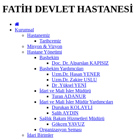
FATİH DEVLET HASTANESİ
Kurumsal
Hastanemiz
Tarihçemiz
Misyon & Vizyon
Hastane Yönetimi
Başhekim
Doç. Dr. Alparslan KAPISIZ
Başhekim Yardımcıları
Uzm.Dr. Hasan YENER
Uzm.Dr. Zakire USLU
Dr .Yüksel YENİ
İdari ve Mali İşler Müdürü
Turan ADANUR
İdari ve Mali İşler Müdür Yardımcıları
Durukan KOLAYLI
Salih AYDIN
Sağlık Bakım Hizmetleri Müdürü
Gökçen YAVUZ
Organizasyon Şeması
İdari Birimler