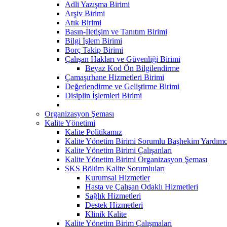
Adli Yazışma Birimi
Arşiv Birimi
Atık Birimi
Basın-İletişim ve Tanıtım Birimi
Bilgi İşlem Birimi
Borç Takip Birimi
Çalışan Hakları ve Güvenliği Birimi
Beyaz Kod Ön Bilgilendirme
Çamaşırhane Hizmetleri Birimi
Değerlendirme ve Geliştirme Birimi
Disiplin İşlemleri Birimi
Organizasyon Şeması
Kalite Yönetimi
Kalite Politikamız
Kalite Yönetim Birimi Sorumlu Başhekim Yardımc
Kalite Yönetim Birimi Çalışanları
Kalite Yönetim Birimi Organizasyon Şeması
SKS Bölüm Kalite Sorumluları
Kurumsal Hizmetler
Hasta ve Çalışan Odaklı Hizmetleri
Sağlık Hizmetleri
Destek Hizmetleri
Klinik Kalite
Kalite Yönetim Birim Çalışmaları