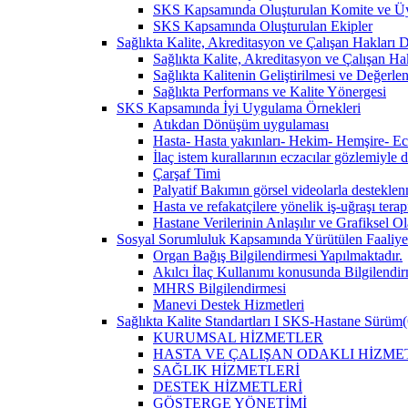
SKS Kapsamında Oluşturulan Komite ve Üy
SKS Kapsamında Oluşturulan Ekipler
Sağlıkta Kalite, Akreditasyon ve Çalışan Hakları Da
Sağlıkta Kalite, Akreditasyon ve Çalışan Hak
Sağlıkta Kalitenin Geliştirilmesi ve Değerl
Sağlıkta Performans ve Kalite Yönergesi
SKS Kapsamında İyi Uygulama Örnekleri
Atıkdan Dönüşüm uygulaması
Hasta- Hasta yakınları- Hekim- Hemşire- Ecza
İlaç istem kurallarının eczacılar gözlemiyle 
Çarşaf Timi
Palyatif Bakımın görsel videolarla destekle
Hasta ve refakatçilere yönelik iş-uğraşı tera
Hastane Verilerinin Anlaşılır ve Grafiksel 
Sosyal Sorumluluk Kapsamında Yürütülen Faaliyet
Organ Bağış Bilgilendirmesi Yapılmaktadır.
Akılcı İlaç Kullanımı konusunda Bilgilendir
MHRS Bilgilendirmesi
Manevi Destek Hizmetleri
Sağlıkta Kalite Standartları I SKS-Hastane Sürüm(
KURUMSAL HİZMETLER
HASTA VE ÇALIŞAN ODAKLI HİZME
SAĞLIK HİZMETLERİ
DESTEK HİZMETLERİ
GÖSTERGE YÖNETİMİ