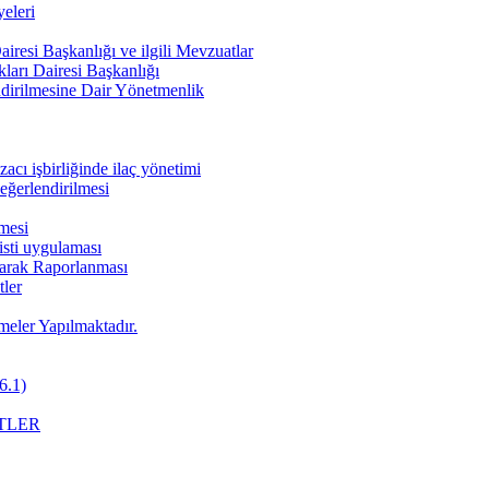
eleri
iresi Başkanlığı ve ilgili Mevzuatlar
ları Dairesi Başkanlığı
endirilmesine Dair Yönetmenlik
cı işbirliğinde ilaç yönetimi
değerlendirilmesi
nmesi
pisti uygulaması
Olarak Raporlanması
ler
meler Yapılmaktadır.
6.1)
TLER