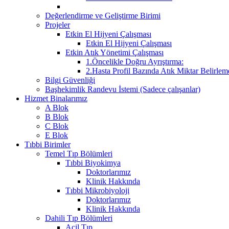
Değerlendirme ve Geliştirme Birimi
Projeler
Etkin El Hijyeni Çalışması
Etkin El Hijyeni Çalışması
Etkin Atık Yönetimi Çalışması
1.Öncelikle Doğru Ayrıştırma:
2.Hasta Profil Bazında Atık Miktar Belirleme
Bilgi Güvenliği
Başhekimlik Randevu İstemi (Sadece çalışanlar)
Hizmet Binalarımız
A Blok
B Blok
C Blok
E Blok
Tıbbi Birimler
Temel Tıp Bölümleri
Tıbbi Biyokimya
Doktorlarımız
Klinik Hakkında
Tıbbi Mikrobiyoloji
Doktorlarımız
Klinik Hakkında
Dahili Tıp Bölümleri
Acil Tıp