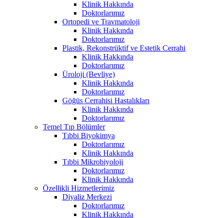
Klinik Hakkında
Doktorlarımız
Ortopedi ve Travmatoloji
Klinik Hakkında
Doktorlarımız
Plastik, Rekonstrüktif ve Estetik Cerrahi
Klinik Hakkında
Doktorlarımız
Üroloji (Bevliye)
Klinik Hakkında
Doktorlarımız
Göğüs Cerrahisi Hastalıkları
Klinik Hakkında
Doktorlarımız
Temel Tıp Bölümler
Tıbbi Biyokimya
Doktorlarımız
Klinik Hakkında
Tıbbi Mikrobiyoloji
Doktorlarımız
Klinik Hakkında
Özellikli Hizmetlerimiz
Diyaliz Merkezi
Doktorlarımız
Klinik Hakkında