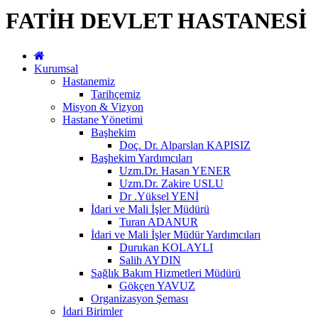
FATİH DEVLET HASTANESİ
Kurumsal
Hastanemiz
Tarihçemiz
Misyon & Vizyon
Hastane Yönetimi
Başhekim
Doç. Dr. Alparslan KAPISIZ
Başhekim Yardımcıları
Uzm.Dr. Hasan YENER
Uzm.Dr. Zakire USLU
Dr .Yüksel YENİ
İdari ve Mali İşler Müdürü
Turan ADANUR
İdari ve Mali İşler Müdür Yardımcıları
Durukan KOLAYLI
Salih AYDIN
Sağlık Bakım Hizmetleri Müdürü
Gökçen YAVUZ
Organizasyon Şeması
İdari Birimler