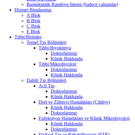
Başhekimlik Randevu İstemi (Sadece çalışanlar)
Hizmet Binalarımız
A Blok
B Blok
C Blok
E Blok
Tıbbi Birimler
Temel Tıp Bölümleri
Tıbbi Biyokimya
Doktorlarımız
Klinik Hakkında
Tıbbi Mikrobiyoloji
Doktorlarımız
Klinik Hakkında
Dahili Tıp Bölümleri
Acil Tıp
Doktorlarımız
Klinik Hakkında
Deri ve Zührevi Hastalıkları (Cildiye)
Klinik Hakkında
Doktorlarımız
Enfeksiyon Hastalıkları ve Klinik Mikrobiyoloji
Klinik Hakkında
Doktorlarımız
Fiziksel Tıp ve Rehabilitasyon (FTR)