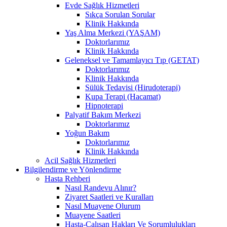
Evde Sağlık Hizmetleri
Sıkça Sorulan Sorular
Klinik Hakkında
Yaş Alma Merkezi (YAŞAM)
Doktorlarımız
Klinik Hakkında
Geleneksel ve Tamamlayıcı Tıp (GETAT)
Doktorlarımız
Klinik Hakkında
Sülük Tedavisi (Hirudoterapi)
Kupa Terapi (Hacamat)
Hipnoterapi
Palyatif Bakım Merkezi
Doktorlarımız
Yoğun Bakım
Doktorlarımız
Klinik Hakkında
Acil Sağlık Hizmetleri
Bilgilendirme ve Yönlendirme
Hasta Rehberi
Nasıl Randevu Alınır?
Ziyaret Saatleri ve Kuralları
Nasıl Muayene Olurum
Muayene Saatleri
Hasta-Çalışan Hakları Ve Sorumlulukları