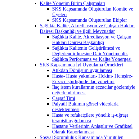
Kalite Yönetim Birim Çalışmaları
SKS Kapsamında Oluşturulan Komite ve
Üyeleri
SKS Kapsamında Oluşturulan Ekipler
Sağlıkta Kalite, Akreditasyon ve Çalışan Hakları
Dairesi Başkanlığı ve ilgili Mevzuatlar
Sağlıkta Kalite, Akreditasyon ve Çalışan
Hakları Dairesi Başkanlığı
Sağlıkta Kalitenin Geliştirilmesi ve
Değerlendirilmesine Dair Yönetmenlik
Sağlıkta Performans ve Kalite Yönergesi
SKS Kapsamında İyi Uygulama Örnekleri
Atıkdan Dönüşüm uygulaması
Hasta- Hasta yakınları- Hekim- Hemşire-
Eczacı işbirliğinde ilaç yönetimi
İlaç istem kurallarının eczacılar gözlemiyle
değerlendirilmesi
Çarşaf Timi
Palyatif Bakımın görsel videolarla
desteklenmesi
Hasta ve refakatçilere yönelik iş-uğraşı
terapisti uygulaması
Hastane Verilerinin Anlaşılır ve Grafiksel
Olarak Raporlanması
Sosyal Sorumluluk Kapsamında Yürütülen