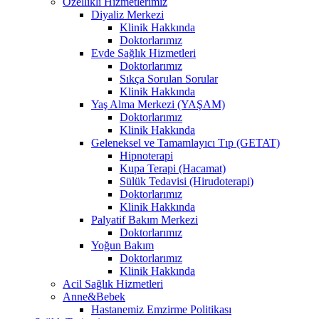
Özellikli Hizmetlerimiz
Diyaliz Merkezi
Klinik Hakkında
Doktorlarımız
Evde Sağlık Hizmetleri
Doktorlarımız
Sıkça Sorulan Sorular
Klinik Hakkında
Yaş Alma Merkezi (YAŞAM)
Doktorlarımız
Klinik Hakkında
Geleneksel ve Tamamlayıcı Tıp (GETAT)
Hipnoterapi
Kupa Terapi (Hacamat)
Sülük Tedavisi (Hirudoterapi)
Doktorlarımız
Klinik Hakkında
Palyatif Bakım Merkezi
Doktorlarımız
Yoğun Bakım
Doktorlarımız
Klinik Hakkında
Acil Sağlık Hizmetleri
Anne&Bebek
Hastanemiz Emzirme Politikası