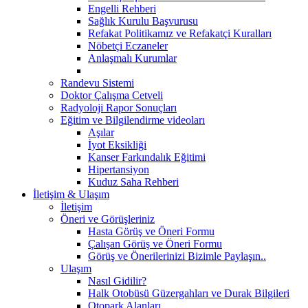
Engelli Rehberi
Sağlık Kurulu Başvurusu
Refakat Politikamız ve Refakatçi Kuralları
Nöbetçi Eczaneler
Anlaşmalı Kurumlar
Randevu Sistemi
Doktor Çalışma Cetveli
Radyoloji Rapor Sonuçları
Eğitim ve Bilgilendirme videoları
Aşılar
İyot Eksikliği
Kanser Farkındalık Eğitimi
Hipertansiyon
Kuduz Saha Rehberi
İletişim & Ulaşım
İletişim
Öneri ve Görüşleriniz
Hasta Görüş ve Öneri Formu
Çalışan Görüş ve Öneri Formu
Görüş ve Önerilerinizi Bizimle Paylaşın..
Ulaşım
Nasıl Gidilir?
Halk Otobüsü Güzergahları ve Durak Bilgileri
Otopark Alanları