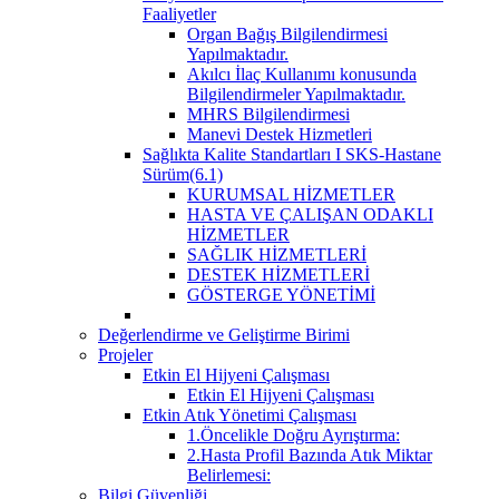
Faaliyetler
Organ Bağış Bilgilendirmesi
Yapılmaktadır.
Akılcı İlaç Kullanımı konusunda
Bilgilendirmeler Yapılmaktadır.
MHRS Bilgilendirmesi
Manevi Destek Hizmetleri
Sağlıkta Kalite Standartları I SKS-Hastane
Sürüm(6.1)
KURUMSAL HİZMETLER
HASTA VE ÇALIŞAN ODAKLI
HİZMETLER
SAĞLIK HİZMETLERİ
DESTEK HİZMETLERİ
GÖSTERGE YÖNETİMİ
Değerlendirme ve Geliştirme Birimi
Projeler
Etkin El Hijyeni Çalışması
Etkin El Hijyeni Çalışması
Etkin Atık Yönetimi Çalışması
1.Öncelikle Doğru Ayrıştırma:
2.Hasta Profil Bazında Atık Miktar
Belirlemesi:
Bilgi Güvenliği