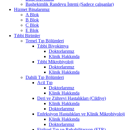
Başhekimlik Randevu İstemi (Sadece çalışanlar)
Hizmet Binalarımız
A Blok
B Blok
C Blok
E Blok
Tıbbi Birimler
Temel Tıp Bölümleri
Tıbbi Biyokimya
Doktorlarımız
Klinik Hakkında
Tıbbi Mikrobiyoloji
Doktorlarımız
Klinik Hakkında
Dahili Tıp Bölümleri
Acil Tıp
Doktorlarımız
Klinik Hakkında
Deri ve Zührevi Hastalıkları (Cildiye)
Klinik Hakkında
Doktorlarımız
Enfeksiyon Hastalıkları ve Klinik Mikrobiyoloji
Klinik Hakkında
Doktorlarımız
Fiziksel Tıp ve Rehabilitasyon (FTR)