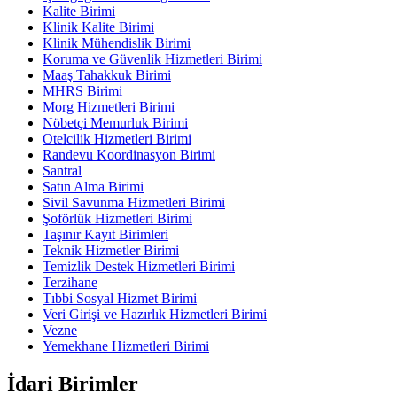
Kalite Birimi
Klinik Kalite Birimi
Klinik Mühendislik Birimi
Koruma ve Güvenlik Hizmetleri Birimi
Maaş Tahakkuk Birimi
MHRS Birimi
Morg Hizmetleri Birimi
Nöbetçi Memurluk Birimi
Otelcilik Hizmetleri Birimi
Randevu Koordinasyon Birimi
Santral
Satın Alma Birimi
Sivil Savunma Hizmetleri Birimi
Şoförlük Hizmetleri Birimi
Taşınır Kayıt Birimleri
Teknik Hizmetler Birimi
Temizlik Destek Hizmetleri Birimi
Terzihane
Tıbbi Sosyal Hizmet Birimi
Veri Girişi ve Hazırlık Hizmetleri Birimi
Vezne
Yemekhane Hizmetleri Birimi
İdari Birimler