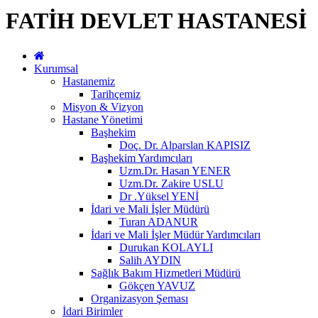
FATİH DEVLET HASTANESİ
Kurumsal
Hastanemiz
Tarihçemiz
Misyon & Vizyon
Hastane Yönetimi
Başhekim
Doç. Dr. Alparslan KAPISIZ
Başhekim Yardımcıları
Uzm.Dr. Hasan YENER
Uzm.Dr. Zakire USLU
Dr .Yüksel YENİ
İdari ve Mali İşler Müdürü
Turan ADANUR
İdari ve Mali İşler Müdür Yardımcıları
Durukan KOLAYLI
Salih AYDIN
Sağlık Bakım Hizmetleri Müdürü
Gökçen YAVUZ
Organizasyon Şeması
İdari Birimler