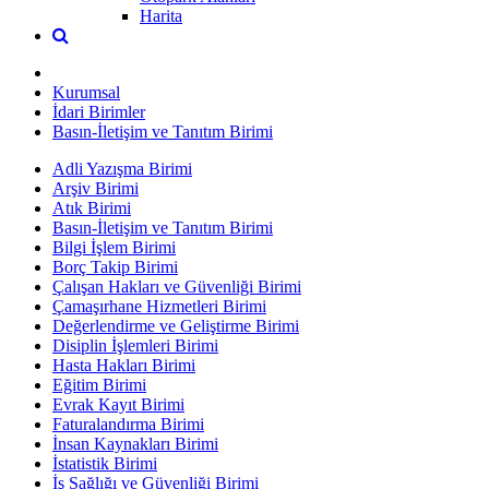
Harita
Kurumsal
İdari Birimler
Basın-İletişim ve Tanıtım Birimi
Adli Yazışma Birimi
Arşiv Birimi
Atık Birimi
Basın-İletişim ve Tanıtım Birimi
Bilgi İşlem Birimi
Borç Takip Birimi
Çalışan Hakları ve Güvenliği Birimi
Çamaşırhane Hizmetleri Birimi
Değerlendirme ve Geliştirme Birimi
Disiplin İşlemleri Birimi
Hasta Hakları Birimi
Eğitim Birimi
Evrak Kayıt Birimi
Faturalandırma Birimi
İnsan Kaynakları Birimi
İstatistik Birimi
İş Sağlığı ve Güvenliği Birimi