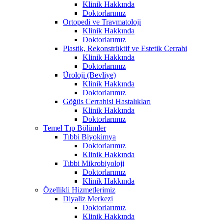
Klinik Hakkında
Doktorlarımız
Ortopedi ve Travmatoloji
Klinik Hakkında
Doktorlarımız
Plastik, Rekonstrüktif ve Estetik Cerrahi
Klinik Hakkında
Doktorlarımız
Üroloji (Bevliye)
Klinik Hakkında
Doktorlarımız
Göğüs Cerrahisi Hastalıkları
Klinik Hakkında
Doktorlarımız
Temel Tıp Bölümler
Tıbbi Biyokimya
Doktorlarımız
Klinik Hakkında
Tıbbi Mikrobiyoloji
Doktorlarımız
Klinik Hakkında
Özellikli Hizmetlerimiz
Diyaliz Merkezi
Doktorlarımız
Klinik Hakkında