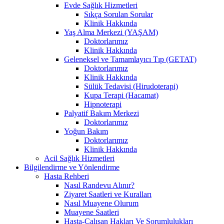
Evde Sağlık Hizmetleri
Sıkça Sorulan Sorular
Klinik Hakkında
Yaş Alma Merkezi (YAŞAM)
Doktorlarımız
Klinik Hakkında
Geleneksel ve Tamamlayıcı Tıp (GETAT)
Doktorlarımız
Klinik Hakkında
Sülük Tedavisi (Hirudoterapi)
Kupa Terapi (Hacamat)
Hipnoterapi
Palyatif Bakım Merkezi
Doktorlarımız
Yoğun Bakım
Doktorlarımız
Klinik Hakkında
Acil Sağlık Hizmetleri
Bilgilendirme ve Yönlendirme
Hasta Rehberi
Nasıl Randevu Alınır?
Ziyaret Saatleri ve Kuralları
Nasıl Muayene Olurum
Muayene Saatleri
Hasta-Çalışan Hakları Ve Sorumlulukları