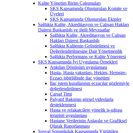
Kalite Yönetim Birim Çalışmaları
SKS Kapsamında Oluşturulan Komite ve
Üyeleri
SKS Kapsamında Oluşturulan Ekipler
Sağlıkta Kalite, Akreditasyon ve Çalışan Hakları
Dairesi Başkanlığı ve ilgili Mevzuatlar
Sağlıkta Kalite, Akreditasyon ve Çalışan
Hakları Dairesi Başkanlığı
Sağlıkta Kalitenin Geliştirilmesi ve
Değerlendirilmesine Dair Yönetmenlik
Sağlıkta Performans ve Kalite Yönergesi
SKS Kapsamında İyi Uygulama Örnekleri
Atıkdan Dönüşüm uygulaması
Hasta- Hasta yakınları- Hekim- Hemşire-
Eczacı işbirliğinde ilaç yönetimi
İlaç istem kurallarının eczacılar gözlemiyle
değerlendirilmesi
Çarşaf Timi
Palyatif Bakımın görsel videolarla
desteklenmesi
Hasta ve refakatçilere yönelik iş-uğraşı
terapisti uygulaması
Hastane Verilerinin Anlaşılır ve Grafiksel
Olarak Raporlanması
Sosyal Sorumluluk Kapsamında Yürütülen