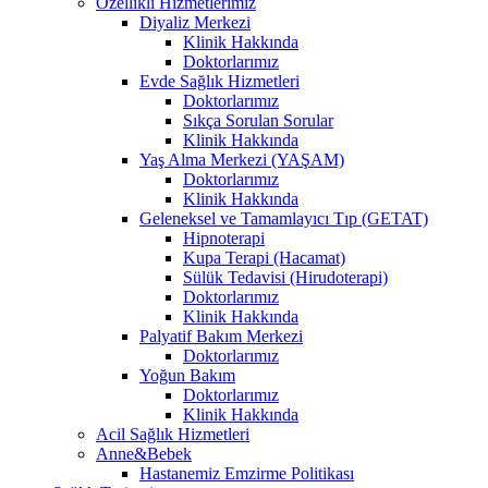
Özellikli Hizmetlerimiz
Diyaliz Merkezi
Klinik Hakkında
Doktorlarımız
Evde Sağlık Hizmetleri
Doktorlarımız
Sıkça Sorulan Sorular
Klinik Hakkında
Yaş Alma Merkezi (YAŞAM)
Doktorlarımız
Klinik Hakkında
Geleneksel ve Tamamlayıcı Tıp (GETAT)
Hipnoterapi
Kupa Terapi (Hacamat)
Sülük Tedavisi (Hirudoterapi)
Doktorlarımız
Klinik Hakkında
Palyatif Bakım Merkezi
Doktorlarımız
Yoğun Bakım
Doktorlarımız
Klinik Hakkında
Acil Sağlık Hizmetleri
Anne&Bebek
Hastanemiz Emzirme Politikası