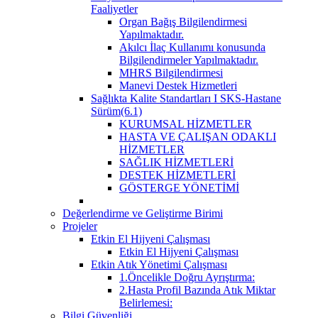
Faaliyetler
Organ Bağış Bilgilendirmesi
Yapılmaktadır.
Akılcı İlaç Kullanımı konusunda
Bilgilendirmeler Yapılmaktadır.
MHRS Bilgilendirmesi
Manevi Destek Hizmetleri
Sağlıkta Kalite Standartları I SKS-Hastane
Sürüm(6.1)
KURUMSAL HİZMETLER
HASTA VE ÇALIŞAN ODAKLI
HİZMETLER
SAĞLIK HİZMETLERİ
DESTEK HİZMETLERİ
GÖSTERGE YÖNETİMİ
Değerlendirme ve Geliştirme Birimi
Projeler
Etkin El Hijyeni Çalışması
Etkin El Hijyeni Çalışması
Etkin Atık Yönetimi Çalışması
1.Öncelikle Doğru Ayrıştırma:
2.Hasta Profil Bazında Atık Miktar
Belirlemesi:
Bilgi Güvenliği