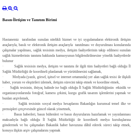
Basın-İletişim ve Tanıtım Birimi
Hastanemiz tarafından sunulan nitelikli hizmet ve iyi uygulamaların elektronik iletişim
araçlarıyla, basılı ve elektronik iletişim araçlarıyla tanıtılması ve duyurulması konularında
çalışmalar yapılması, sağlık tesisinin medya, iletişim faaliyetlerinin takip edilmesi sunulan
sağlık hizmetlerinin tanıtımı hakkında kamuoyunun bilgilendirilmesine yönelik faaliyetlerde
bulunur
·
Sağlık tesisisin medya, iletişim ve tanıtımı ile ilgili tüm faaliyetleri bağlı olduğu İl
Sağlık Müdürlüğü ile koordineli planlamak ve yürütülmesini sağlamak,
·
Medyada (yazılı, görsel, işitsel ve internet ortamında) yer alan sağlık tesisi ile ilişkili
haber, yorum ve eleştirileri izlemek, iletişim sürecini takip etmek ve koordine etmek,
·
Sağlık tesisinin, ihtiyaç halinde ise bağlı olduğu İl Sağlık Müdürlüğünün etkinlik ve
organizasyonlarında fotoğraf, kamera çekimi, kurgu grafik tasarım işlemlerini yapmak ve
bunları arşivlemek,
·
Sağlık tesisinin sosyal medya hesaplarını Bakanlığın kurumsal temel ilke ve
prensipleri çerçevesinde güncel olarak yönetmek,
·
Basın haberleri, basın bültenleri ve basın duyurularını hazırlamak ve yayınlanması
maksadıyla bağlı olduğu İl Sağlık Müdürlüğü ile koordineli medya kuruluşlarına
göndermek ve bu çalışmaları Bakanlık haber havuzuna dâhil ederek süreci takip etmek,
konuya ilişkin arşiv çalışmalarını yapmak