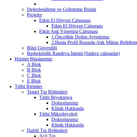
Değerlendirme ve Geliştirme Birimi
Projeler
Etkin El Hijyeni Çalışması
Etkin El Hijyeni Çalışması
Etkin Atık Yönetimi Çalışması
1.Öncelikle Doğru Ayrıştırma:
2.Hasta Profil Bazında Atık Miktar Belirleme
Bilgi Güvenliği
Başhekimlik Randevu İstemi (Sadece çalışanlar)
Hizmet Binalarımız
A Blok
B Blok
C Blok
E Blok
Tıbbi Birimler
Temel Tıp Bölümleri
Tıbbi Biyokimya
Doktorlarımız
Klinik Hakkında
Tıbbi Mikrobiyoloji
Doktorlarımız
Klinik Hakkında
Dahili Tıp Bölümleri
Acil Tıp