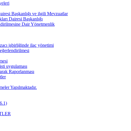
eleri
iresi Başkanlığı ve ilgili Mevzuatlar
ları Dairesi Başkanlığı
endirilmesine Dair Yönetmenlik
cı işbirliğinde ilaç yönetimi
değerlendirilmesi
nmesi
pisti uygulaması
Olarak Raporlanması
ler
meler Yapılmaktadır.
6.1)
TLER