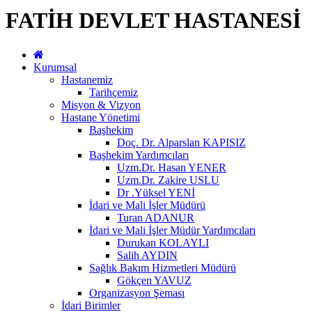
FATİH DEVLET HASTANESİ
Kurumsal
Hastanemiz
Tarihçemiz
Misyon & Vizyon
Hastane Yönetimi
Başhekim
Doç. Dr. Alparslan KAPISIZ
Başhekim Yardımcıları
Uzm.Dr. Hasan YENER
Uzm.Dr. Zakire USLU
Dr .Yüksel YENİ
İdari ve Mali İşler Müdürü
Turan ADANUR
İdari ve Mali İşler Müdür Yardımcıları
Durukan KOLAYLI
Salih AYDIN
Sağlık Bakım Hizmetleri Müdürü
Gökçen YAVUZ
Organizasyon Şeması
İdari Birimler