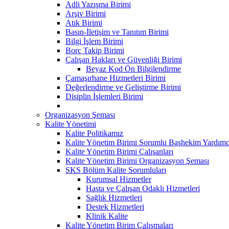
Adli Yazışma Birimi
Arşiv Birimi
Atık Birimi
Basın-İletişim ve Tanıtım Birimi
Bilgi İşlem Birimi
Borç Takip Birimi
Çalışan Hakları ve Güvenliği Birimi
Beyaz Kod Ön Bilgilendirme
Çamaşırhane Hizmetleri Birimi
Değerlendirme ve Geliştirme Birimi
Disiplin İşlemleri Birimi
Organizasyon Şeması
Kalite Yönetimi
Kalite Politikamız
Kalite Yönetim Birimi Sorumlu Başhekim Yardımc
Kalite Yönetim Birimi Çalışanları
Kalite Yönetim Birimi Organizasyon Şeması
SKS Bölüm Kalite Sorumluları
Kurumsal Hizmetler
Hasta ve Çalışan Odaklı Hizmetleri
Sağlık Hizmetleri
Destek Hizmetleri
Klinik Kalite
Kalite Yönetim Birim Çalışmaları