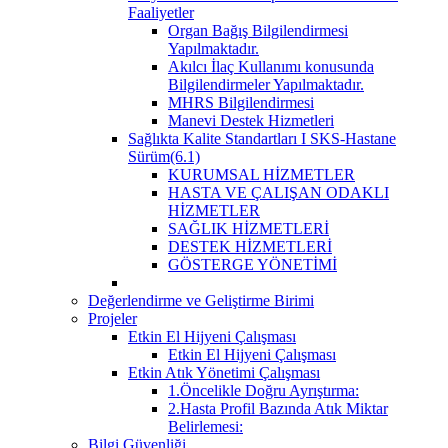
Faaliyetler
Organ Bağış Bilgilendirmesi
Yapılmaktadır.
Akılcı İlaç Kullanımı konusunda
Bilgilendirmeler Yapılmaktadır.
MHRS Bilgilendirmesi
Manevi Destek Hizmetleri
Sağlıkta Kalite Standartları I SKS-Hastane
Sürüm(6.1)
KURUMSAL HİZMETLER
HASTA VE ÇALIŞAN ODAKLI
HİZMETLER
SAĞLIK HİZMETLERİ
DESTEK HİZMETLERİ
GÖSTERGE YÖNETİMİ
Değerlendirme ve Geliştirme Birimi
Projeler
Etkin El Hijyeni Çalışması
Etkin El Hijyeni Çalışması
Etkin Atık Yönetimi Çalışması
1.Öncelikle Doğru Ayrıştırma:
2.Hasta Profil Bazında Atık Miktar
Belirlemesi:
Bilgi Güvenliği