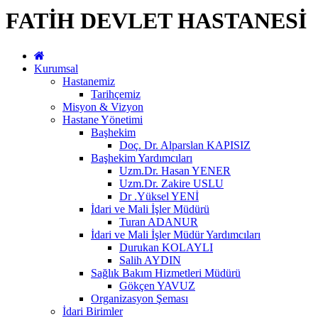
FATİH DEVLET HASTANESİ
Kurumsal
Hastanemiz
Tarihçemiz
Misyon & Vizyon
Hastane Yönetimi
Başhekim
Doç. Dr. Alparslan KAPISIZ
Başhekim Yardımcıları
Uzm.Dr. Hasan YENER
Uzm.Dr. Zakire USLU
Dr .Yüksel YENİ
İdari ve Mali İşler Müdürü
Turan ADANUR
İdari ve Mali İşler Müdür Yardımcıları
Durukan KOLAYLI
Salih AYDIN
Sağlık Bakım Hizmetleri Müdürü
Gökçen YAVUZ
Organizasyon Şeması
İdari Birimler