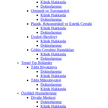
Klinik Hakkında
Doktorlarımız
Ortopedi ve Travmatoloji
Klinik Hakkında
Doktorlarımız
Plastik, Rekonstrüktif ve Estetik Cerrahi
Klinik Hakkında
Doktorlarımız
Üroloji (Bevliye)
Klinik Hakkında
Doktorlarımız
Göğüs Cerrahisi Hastalıkları
Klinik Hakkında
Doktorlarımız
Temel Tıp Bölümler
Tıbbi Biyokimya
Doktorlarımız
Klinik Hakkında
Tıbbi Mikrobiyoloji
Doktorlarımız
Klinik Hakkında
Özellikli Hizmetlerimiz
Diyaliz Merkezi
Doktorlarımız
Klinik Hakkında