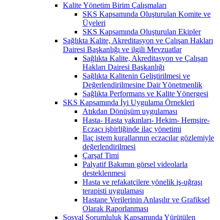
Kalite Yönetim Birim Çalışmaları
SKS Kapsamında Oluşturulan Komite ve
Üyeleri
SKS Kapsamında Oluşturulan Ekipler
Sağlıkta Kalite, Akreditasyon ve Çalışan Hakları
Dairesi Başkanlığı ve ilgili Mevzuatlar
Sağlıkta Kalite, Akreditasyon ve Çalışan
Hakları Dairesi Başkanlığı
Sağlıkta Kalitenin Geliştirilmesi ve
Değerlendirilmesine Dair Yönetmenlik
Sağlıkta Performans ve Kalite Yönergesi
SKS Kapsamında İyi Uygulama Örnekleri
Atıkdan Dönüşüm uygulaması
Hasta- Hasta yakınları- Hekim- Hemşire-
Eczacı işbirliğinde ilaç yönetimi
İlaç istem kurallarının eczacılar gözlemiyle
değerlendirilmesi
Çarşaf Timi
Palyatif Bakımın görsel videolarla
desteklenmesi
Hasta ve refakatçilere yönelik iş-uğraşı
terapisti uygulaması
Hastane Verilerinin Anlaşılır ve Grafiksel
Olarak Raporlanması
Sosyal Sorumluluk Kapsamında Yürütülen