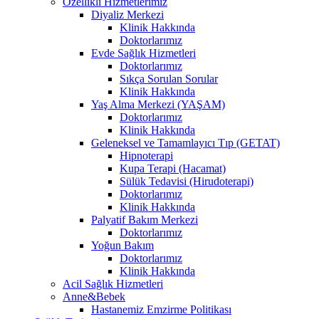
Özellikli Hizmetlerimiz
Diyaliz Merkezi
Klinik Hakkında
Doktorlarımız
Evde Sağlık Hizmetleri
Doktorlarımız
Sıkça Sorulan Sorular
Klinik Hakkında
Yaş Alma Merkezi (YAŞAM)
Doktorlarımız
Klinik Hakkında
Geleneksel ve Tamamlayıcı Tıp (GETAT)
Hipnoterapi
Kupa Terapi (Hacamat)
Sülük Tedavisi (Hirudoterapi)
Doktorlarımız
Klinik Hakkında
Palyatif Bakım Merkezi
Doktorlarımız
Yoğun Bakım
Doktorlarımız
Klinik Hakkında
Acil Sağlık Hizmetleri
Anne&Bebek
Hastanemiz Emzirme Politikası