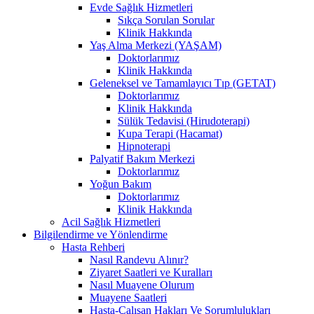
Evde Sağlık Hizmetleri
Sıkça Sorulan Sorular
Klinik Hakkında
Yaş Alma Merkezi (YAŞAM)
Doktorlarımız
Klinik Hakkında
Geleneksel ve Tamamlayıcı Tıp (GETAT)
Doktorlarımız
Klinik Hakkında
Sülük Tedavisi (Hirudoterapi)
Kupa Terapi (Hacamat)
Hipnoterapi
Palyatif Bakım Merkezi
Doktorlarımız
Yoğun Bakım
Doktorlarımız
Klinik Hakkında
Acil Sağlık Hizmetleri
Bilgilendirme ve Yönlendirme
Hasta Rehberi
Nasıl Randevu Alınır?
Ziyaret Saatleri ve Kuralları
Nasıl Muayene Olurum
Muayene Saatleri
Hasta-Çalışan Hakları Ve Sorumlulukları