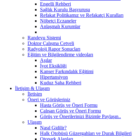
Engelli Rehberi
Sağlık Kurulu Başvurusu
Refakat Politikamız ve Refakatçi Kuralları
Nöbetçi Eczaneler
Anlaşmalı Kurumlar
Randevu Sistemi
Doktor Çalışma Cetveli
Radyoloji Rapor Sonuçları
Eğitim ve Bilgilendirme videoları
Aşılar
İyot Eksikliği
Kanser Farkındalık Eğitimi
Hipertansiyon
Kuduz Saha Rehberi
İletişim & Ulaşım
İletişim
Öneri ve Görüşleriniz
Hasta Görüş ve Öneri Formu
Çalışan Görüş ve Öneri Formu
Görüş ve Önerilerinizi Bizimle Paylaşın..
Ulaşım
Nasıl Gidilir?
Halk Otobüsü Güzergahları ve Durak Bilgileri
Otopark Alanları