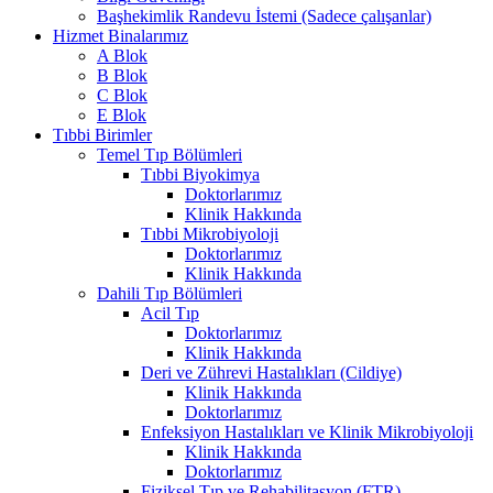
Başhekimlik Randevu İstemi (Sadece çalışanlar)
Hizmet Binalarımız
A Blok
B Blok
C Blok
E Blok
Tıbbi Birimler
Temel Tıp Bölümleri
Tıbbi Biyokimya
Doktorlarımız
Klinik Hakkında
Tıbbi Mikrobiyoloji
Doktorlarımız
Klinik Hakkında
Dahili Tıp Bölümleri
Acil Tıp
Doktorlarımız
Klinik Hakkında
Deri ve Zührevi Hastalıkları (Cildiye)
Klinik Hakkında
Doktorlarımız
Enfeksiyon Hastalıkları ve Klinik Mikrobiyoloji
Klinik Hakkında
Doktorlarımız
Fiziksel Tıp ve Rehabilitasyon (FTR)