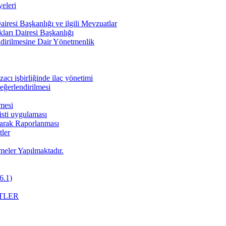
eleri
iresi Başkanlığı ve ilgili Mevzuatlar
ları Dairesi Başkanlığı
endirilmesine Dair Yönetmenlik
cı işbirliğinde ilaç yönetimi
değerlendirilmesi
nmesi
pisti uygulaması
Olarak Raporlanması
ler
meler Yapılmaktadır.
6.1)
TLER