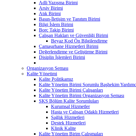
Adli Yazışma Birimi
Arşiv Birimi
Atık Birimi
Basın-İletişim ve Tanıtım Birimi
Bilgi İşlem Birimi
Borç Takip Birimi
Çalışan Hakları ve Güvenliği Birimi
Beyaz Kod Ön Bilgilendirme
Çamaşırhane Hizmetleri Birimi
Değerlendirme ve Geliştirme Birimi
Disiplin İşlemleri Birimi
Organizasyon Şeması
Kalite Yönetimi
Kalite Politikamız
Kalite Yönetim Birimi Sorumlu Başhekim Yardımc
Kalite Yönetim Birimi Çalışanları
Kalite Yönetim Birimi Organizasyon Şeması
SKS Bölüm Kalite Sorumluları
Kurumsal Hizmetler
Hasta ve Çalışan Odaklı Hizmetleri
Sağlık Hizmetleri
Destek Hizmetleri
Klinik Kalite
Kalite Yönetim Birim Çalışmaları