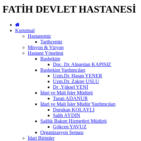
FATİH DEVLET HASTANESİ
Kurumsal
Hastanemiz
Tarihçemiz
Misyon & Vizyon
Hastane Yönetimi
Başhekim
Doç. Dr. Alparslan KAPISIZ
Başhekim Yardımcıları
Uzm.Dr. Hasan YENER
Uzm.Dr. Zakire USLU
Dr .Yüksel YENİ
İdari ve Mali İşler Müdürü
Turan ADANUR
İdari ve Mali İşler Müdür Yardımcıları
Durukan KOLAYLI
Salih AYDIN
Sağlık Bakım Hizmetleri Müdürü
Gökçen YAVUZ
Organizasyon Şeması
İdari Birimler