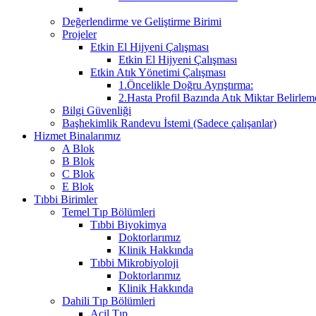
Değerlendirme ve Geliştirme Birimi
Projeler
Etkin El Hijyeni Çalışması
Etkin El Hijyeni Çalışması
Etkin Atık Yönetimi Çalışması
1.Öncelikle Doğru Ayrıştırma:
2.Hasta Profil Bazında Atık Miktar Belirleme
Bilgi Güvenliği
Başhekimlik Randevu İstemi (Sadece çalışanlar)
Hizmet Binalarımız
A Blok
B Blok
C Blok
E Blok
Tıbbi Birimler
Temel Tıp Bölümleri
Tıbbi Biyokimya
Doktorlarımız
Klinik Hakkında
Tıbbi Mikrobiyoloji
Doktorlarımız
Klinik Hakkında
Dahili Tıp Bölümleri
Acil Tıp