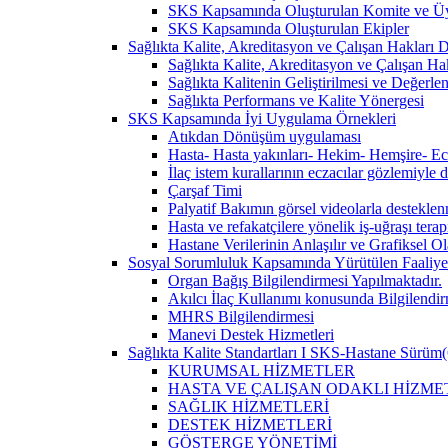
SKS Kapsamında Oluşturulan Komite ve Üy
SKS Kapsamında Oluşturulan Ekipler
Sağlıkta Kalite, Akreditasyon ve Çalışan Hakları Da
Sağlıkta Kalite, Akreditasyon ve Çalışan Hak
Sağlıkta Kalitenin Geliştirilmesi ve Değerl
Sağlıkta Performans ve Kalite Yönergesi
SKS Kapsamında İyi Uygulama Örnekleri
Atıkdan Dönüşüm uygulaması
Hasta- Hasta yakınları- Hekim- Hemşire- Ecza
İlaç istem kurallarının eczacılar gözlemiyle 
Çarşaf Timi
Palyatif Bakımın görsel videolarla destekle
Hasta ve refakatçilere yönelik iş-uğraşı tera
Hastane Verilerinin Anlaşılır ve Grafiksel 
Sosyal Sorumluluk Kapsamında Yürütülen Faaliyet
Organ Bağış Bilgilendirmesi Yapılmaktadır.
Akılcı İlaç Kullanımı konusunda Bilgilendir
MHRS Bilgilendirmesi
Manevi Destek Hizmetleri
Sağlıkta Kalite Standartları I SKS-Hastane Sürüm(
KURUMSAL HİZMETLER
HASTA VE ÇALIŞAN ODAKLI HİZME
SAĞLIK HİZMETLERİ
DESTEK HİZMETLERİ
GÖSTERGE YÖNETİMİ