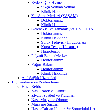
Evde Sağlık Hizmetleri
Sıkça Sorulan Sorular
Klinik Hakkında
Yaş Alma Merkezi (YAŞAM)
Doktorlarımız
Klinik Hakkında
Geleneksel ve Tamamlayıcı Tıp (GETAT)
Doktorlarımız
Klinik Hakkında
Sülük Tedavisi (Hirudoterapi)
Kupa Terapi (Hacamat)
Hipnoterapi
Palyatif Bakım Merkezi
Doktorlarımız
Yoğun Bakım
Doktorlarımız
Klinik Hakkında
Acil Sağlık Hizmetleri
Bilgilendirme ve Yönlendirme
Hasta Rehberi
Nasıl Randevu Alınır?
Ziyaret Saatleri ve Kuralları
Nasıl Muayene Olurum
Muayene Saatleri
Hasta-Çalışan Hakları Ve Sorumlulukları