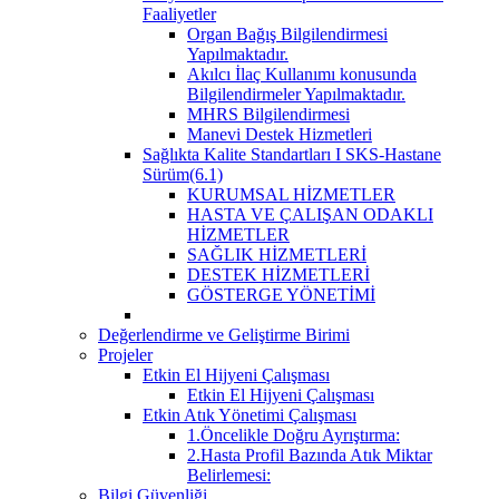
Faaliyetler
Organ Bağış Bilgilendirmesi
Yapılmaktadır.
Akılcı İlaç Kullanımı konusunda
Bilgilendirmeler Yapılmaktadır.
MHRS Bilgilendirmesi
Manevi Destek Hizmetleri
Sağlıkta Kalite Standartları I SKS-Hastane
Sürüm(6.1)
KURUMSAL HİZMETLER
HASTA VE ÇALIŞAN ODAKLI
HİZMETLER
SAĞLIK HİZMETLERİ
DESTEK HİZMETLERİ
GÖSTERGE YÖNETİMİ
Değerlendirme ve Geliştirme Birimi
Projeler
Etkin El Hijyeni Çalışması
Etkin El Hijyeni Çalışması
Etkin Atık Yönetimi Çalışması
1.Öncelikle Doğru Ayrıştırma:
2.Hasta Profil Bazında Atık Miktar
Belirlemesi:
Bilgi Güvenliği