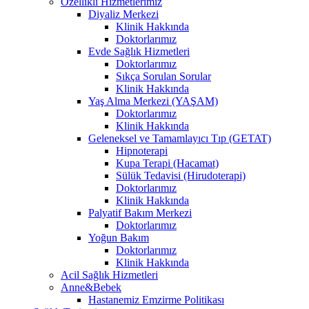
Özellikli Hizmetlerimiz
Diyaliz Merkezi
Klinik Hakkında
Doktorlarımız
Evde Sağlık Hizmetleri
Doktorlarımız
Sıkça Sorulan Sorular
Klinik Hakkında
Yaş Alma Merkezi (YAŞAM)
Doktorlarımız
Klinik Hakkında
Geleneksel ve Tamamlayıcı Tıp (GETAT)
Hipnoterapi
Kupa Terapi (Hacamat)
Sülük Tedavisi (Hirudoterapi)
Doktorlarımız
Klinik Hakkında
Palyatif Bakım Merkezi
Doktorlarımız
Yoğun Bakım
Doktorlarımız
Klinik Hakkında
Acil Sağlık Hizmetleri
Anne&Bebek
Hastanemiz Emzirme Politikası