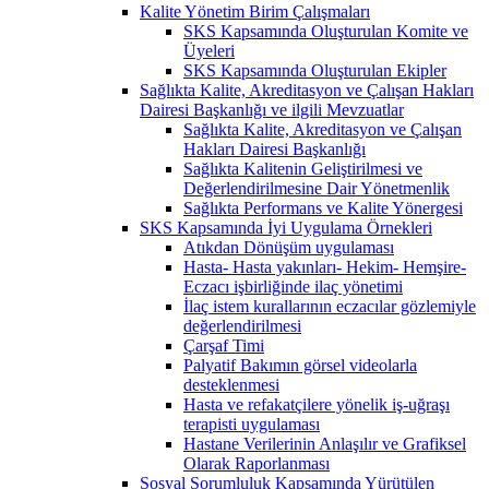
Kalite Yönetim Birim Çalışmaları
SKS Kapsamında Oluşturulan Komite ve
Üyeleri
SKS Kapsamında Oluşturulan Ekipler
Sağlıkta Kalite, Akreditasyon ve Çalışan Hakları
Dairesi Başkanlığı ve ilgili Mevzuatlar
Sağlıkta Kalite, Akreditasyon ve Çalışan
Hakları Dairesi Başkanlığı
Sağlıkta Kalitenin Geliştirilmesi ve
Değerlendirilmesine Dair Yönetmenlik
Sağlıkta Performans ve Kalite Yönergesi
SKS Kapsamında İyi Uygulama Örnekleri
Atıkdan Dönüşüm uygulaması
Hasta- Hasta yakınları- Hekim- Hemşire-
Eczacı işbirliğinde ilaç yönetimi
İlaç istem kurallarının eczacılar gözlemiyle
değerlendirilmesi
Çarşaf Timi
Palyatif Bakımın görsel videolarla
desteklenmesi
Hasta ve refakatçilere yönelik iş-uğraşı
terapisti uygulaması
Hastane Verilerinin Anlaşılır ve Grafiksel
Olarak Raporlanması
Sosyal Sorumluluk Kapsamında Yürütülen