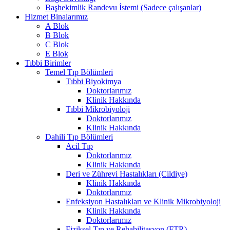
Başhekimlik Randevu İstemi (Sadece çalışanlar)
Hizmet Binalarımız
A Blok
B Blok
C Blok
E Blok
Tıbbi Birimler
Temel Tıp Bölümleri
Tıbbi Biyokimya
Doktorlarımız
Klinik Hakkında
Tıbbi Mikrobiyoloji
Doktorlarımız
Klinik Hakkında
Dahili Tıp Bölümleri
Acil Tıp
Doktorlarımız
Klinik Hakkında
Deri ve Zührevi Hastalıkları (Cildiye)
Klinik Hakkında
Doktorlarımız
Enfeksiyon Hastalıkları ve Klinik Mikrobiyoloji
Klinik Hakkında
Doktorlarımız
Fiziksel Tıp ve Rehabilitasyon (FTR)