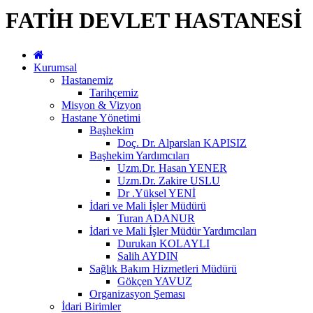
FATİH DEVLET HASTANESİ
Kurumsal
Hastanemiz
Tarihçemiz
Misyon & Vizyon
Hastane Yönetimi
Başhekim
Doç. Dr. Alparslan KAPISIZ
Başhekim Yardımcıları
Uzm.Dr. Hasan YENER
Uzm.Dr. Zakire USLU
Dr .Yüksel YENİ
İdari ve Mali İşler Müdürü
Turan ADANUR
İdari ve Mali İşler Müdür Yardımcıları
Durukan KOLAYLI
Salih AYDIN
Sağlık Bakım Hizmetleri Müdürü
Gökçen YAVUZ
Organizasyon Şeması
İdari Birimler