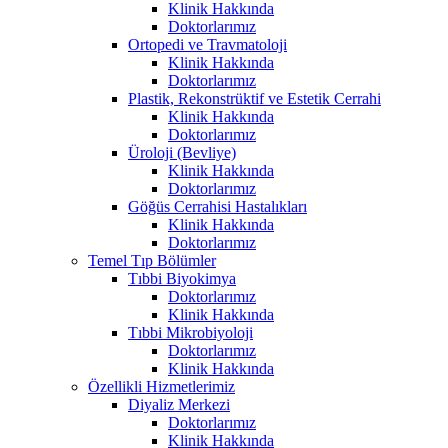
Klinik Hakkında
Doktorlarımız
Ortopedi ve Travmatoloji
Klinik Hakkında
Doktorlarımız
Plastik, Rekonstrüktif ve Estetik Cerrahi
Klinik Hakkında
Doktorlarımız
Üroloji (Bevliye)
Klinik Hakkında
Doktorlarımız
Göğüs Cerrahisi Hastalıkları
Klinik Hakkında
Doktorlarımız
Temel Tıp Bölümler
Tıbbi Biyokimya
Doktorlarımız
Klinik Hakkında
Tıbbi Mikrobiyoloji
Doktorlarımız
Klinik Hakkında
Özellikli Hizmetlerimiz
Diyaliz Merkezi
Doktorlarımız
Klinik Hakkında