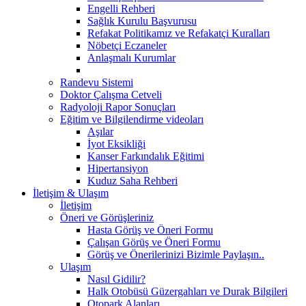
Engelli Rehberi
Sağlık Kurulu Başvurusu
Refakat Politikamız ve Refakatçi Kuralları
Nöbetçi Eczaneler
Anlaşmalı Kurumlar
Randevu Sistemi
Doktor Çalışma Cetveli
Radyoloji Rapor Sonuçları
Eğitim ve Bilgilendirme videoları
Aşılar
İyot Eksikliği
Kanser Farkındalık Eğitimi
Hipertansiyon
Kuduz Saha Rehberi
İletişim & Ulaşım
İletişim
Öneri ve Görüşleriniz
Hasta Görüş ve Öneri Formu
Çalışan Görüş ve Öneri Formu
Görüş ve Önerilerinizi Bizimle Paylaşın..
Ulaşım
Nasıl Gidilir?
Halk Otobüsü Güzergahları ve Durak Bilgileri
Otopark Alanları