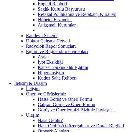
Engelli Rehberi
Sağlık Kurulu Başvurusu
Refakat Politikamız ve Refakatçi Kuralları
Nöbetçi Eczaneler
Anlaşmalı Kurumlar
Randevu Sistemi
Doktor Çalışma Cetveli
Radyoloji Rapor Sonuçları
Eğitim ve Bilgilendirme videoları
Aşılar
İyot Eksikliği
Kanser Farkındalık Eğitimi
Hipertansiyon
Kuduz Saha Rehberi
İletişim & Ulaşım
İletişim
Öneri ve Görüşleriniz
Hasta Görüş ve Öneri Formu
Çalışan Görüş ve Öneri Formu
Görüş ve Önerilerinizi Bizimle Paylaşın..
Ulaşım
Nasıl Gidilir?
Halk Otobüsü Güzergahları ve Durak Bilgileri
Otopark Alanları