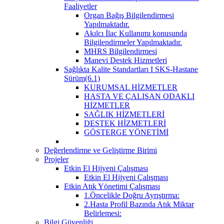
Faaliyetler
Organ Bağış Bilgilendirmesi
Yapılmaktadır.
Akılcı İlaç Kullanımı konusunda
Bilgilendirmeler Yapılmaktadır.
MHRS Bilgilendirmesi
Manevi Destek Hizmetleri
Sağlıkta Kalite Standartları I SKS-Hastane
Sürüm(6.1)
KURUMSAL HİZMETLER
HASTA VE ÇALIŞAN ODAKLI
HİZMETLER
SAĞLIK HİZMETLERİ
DESTEK HİZMETLERİ
GÖSTERGE YÖNETİMİ
Değerlendirme ve Geliştirme Birimi
Projeler
Etkin El Hijyeni Çalışması
Etkin El Hijyeni Çalışması
Etkin Atık Yönetimi Çalışması
1.Öncelikle Doğru Ayrıştırma:
2.Hasta Profil Bazında Atık Miktar
Belirlemesi:
Bilgi Güvenliği