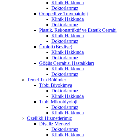
Klinik Hakkında
Doktorlarımız
Ortopedi ve Travmatoloji
Klinik Hakkında
Doktorlarımız
Plastik, Rekonstrüktif ve Estetik Cerrahi
Klinik Hakkında
Doktorlarımız
Üroloji (Bevliye)
Klinik Hakkında
Doktorlarımız
Göğüs Cerrahisi Hastalıkları
Klinik Hakkında
Doktorlarımız
Temel Tıp Bölümler
Tıbbi Biyokimya
Doktorlarımız
Klinik Hakkında
Tıbbi Mikrobiyoloji
Doktorlarımız
Klinik Hakkında
Özellikli Hizmetlerimiz
Diyaliz Merkezi
Doktorlarımız
Klinik Hakkında