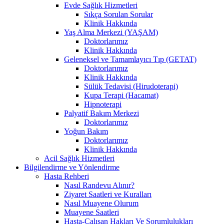
Evde Sağlık Hizmetleri
Sıkça Sorulan Sorular
Klinik Hakkında
Yaş Alma Merkezi (YAŞAM)
Doktorlarımız
Klinik Hakkında
Geleneksel ve Tamamlayıcı Tıp (GETAT)
Doktorlarımız
Klinik Hakkında
Sülük Tedavisi (Hirudoterapi)
Kupa Terapi (Hacamat)
Hipnoterapi
Palyatif Bakım Merkezi
Doktorlarımız
Yoğun Bakım
Doktorlarımız
Klinik Hakkında
Acil Sağlık Hizmetleri
Bilgilendirme ve Yönlendirme
Hasta Rehberi
Nasıl Randevu Alınır?
Ziyaret Saatleri ve Kuralları
Nasıl Muayene Olurum
Muayene Saatleri
Hasta-Çalışan Hakları Ve Sorumlulukları