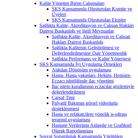
Kalite Yönetim Birim Çalışmaları
SKS Kapsamında Oluşturulan Komite ve
Üyeleri
SKS Kapsamında Oluşturulan Ekipler
Sağlıkta Kalite, Akreditasyon ve Çalışan Hakları
Dairesi Başkanlığı ve ilgili Mevzuatlar
Sağlıkta Kalite, Akreditasyon ve Çalışan
Hakları Dairesi Başkanlığı
Sağlıkta Kalitenin Geliştirilmesi ve
Değerlendirilmesine Dair Yönetmenlik
Sağlıkta Performans ve Kalite Yönergesi
SKS Kapsamında İyi Uygulama Örnekleri
Atıkdan Dönüşüm uygulaması
Hasta- Hasta yakınları- Hekim- Hemşire-
Eczacı işbirliğinde ilaç yönetimi
İlaç istem kurallarının eczacılar gözlemiyle
değerlendirilmesi
Çarşaf Timi
Palyatif Bakımın görsel videolarla
desteklenmesi
Hasta ve refakatçilere yönelik iş-uğraşı
terapisti uygulaması
Hastane Verilerinin Anlaşılır ve Grafiksel
Olarak Raporlanması
Sosyal Sorumluluk Kapsamında Yürütülen