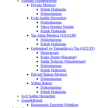
Özellikli Hizmetlerimiz
Diyaliz Merkezi
Klinik Hakkında
Doktorlarımız
Evde Sağlık Hizmetleri
Doktorlarımız
Sıkça Sorulan Sorular
Klinik Hakkında
Yaş Alma Merkezi (YAŞAM)
Doktorlarımız
Klinik Hakkında
Geleneksel ve Tamamlayıcı Tıp (GETAT)
Hipnoterapi
Kupa Terapi (Hacamat)
Sülük Tedavisi (Hirudoterapi)
Doktorlarımız
Klinik Hakkında
Palyatif Bakım Merkezi
Doktorlarımız
Yoğun Bakım
Doktorlarımız
Klinik Hakkında
Acil Sağlık Hizmetleri
Anne&Bebek
Hastanemiz Emzirme Politikası