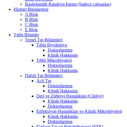
Başhekimlik Randevu İstemi (Sadece çalışanlar)
Hizmet Binalarımız
A Blok
B Blok
C Blok
E Blok
Tıbbi Birimler
Temel Tıp Bölümleri
Tıbbi Biyokimya
Doktorlarımız
Klinik Hakkında
Tıbbi Mikrobiyoloji
Doktorlarımız
Klinik Hakkında
Dahili Tıp Bölümleri
Acil Tıp
Doktorlarımız
Klinik Hakkında
Deri ve Zührevi Hastalıkları (Cildiye)
Klinik Hakkında
Doktorlarımız
Enfeksiyon Hastalıkları ve Klinik Mikrobiyoloji
Klinik Hakkında
Doktorlarımız
Fiziksel Tıp ve Rehabilitasyon (FTR)