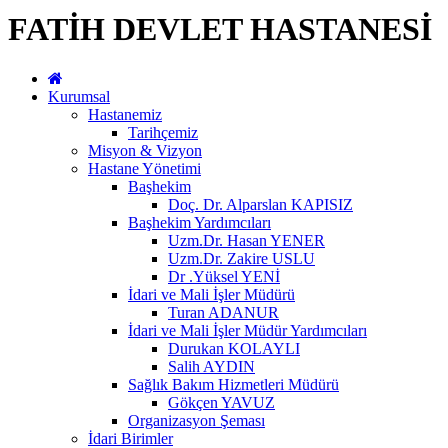
FATİH DEVLET HASTANESİ
Kurumsal
Hastanemiz
Tarihçemiz
Misyon & Vizyon
Hastane Yönetimi
Başhekim
Doç. Dr. Alparslan KAPISIZ
Başhekim Yardımcıları
Uzm.Dr. Hasan YENER
Uzm.Dr. Zakire USLU
Dr .Yüksel YENİ
İdari ve Mali İşler Müdürü
Turan ADANUR
İdari ve Mali İşler Müdür Yardımcıları
Durukan KOLAYLI
Salih AYDIN
Sağlık Bakım Hizmetleri Müdürü
Gökçen YAVUZ
Organizasyon Şeması
İdari Birimler