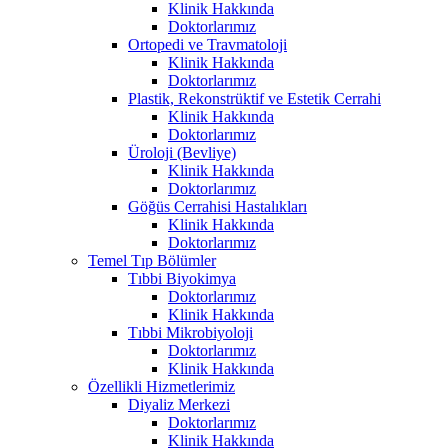
Klinik Hakkında
Doktorlarımız
Ortopedi ve Travmatoloji
Klinik Hakkında
Doktorlarımız
Plastik, Rekonstrüktif ve Estetik Cerrahi
Klinik Hakkında
Doktorlarımız
Üroloji (Bevliye)
Klinik Hakkında
Doktorlarımız
Göğüs Cerrahisi Hastalıkları
Klinik Hakkında
Doktorlarımız
Temel Tıp Bölümler
Tıbbi Biyokimya
Doktorlarımız
Klinik Hakkında
Tıbbi Mikrobiyoloji
Doktorlarımız
Klinik Hakkında
Özellikli Hizmetlerimiz
Diyaliz Merkezi
Doktorlarımız
Klinik Hakkında