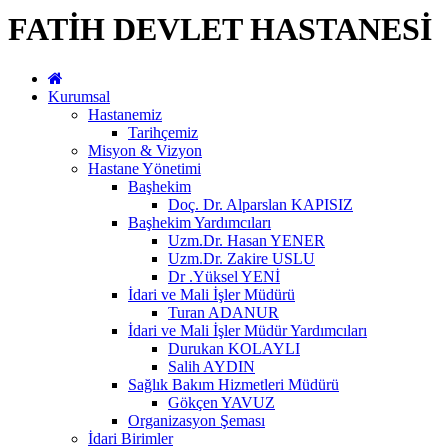
FATİH DEVLET HASTANESİ
Kurumsal
Hastanemiz
Tarihçemiz
Misyon & Vizyon
Hastane Yönetimi
Başhekim
Doç. Dr. Alparslan KAPISIZ
Başhekim Yardımcıları
Uzm.Dr. Hasan YENER
Uzm.Dr. Zakire USLU
Dr .Yüksel YENİ
İdari ve Mali İşler Müdürü
Turan ADANUR
İdari ve Mali İşler Müdür Yardımcıları
Durukan KOLAYLI
Salih AYDIN
Sağlık Bakım Hizmetleri Müdürü
Gökçen YAVUZ
Organizasyon Şeması
İdari Birimler