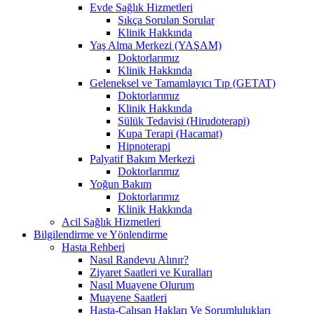
Evde Sağlık Hizmetleri
Sıkça Sorulan Sorular
Klinik Hakkında
Yaş Alma Merkezi (YAŞAM)
Doktorlarımız
Klinik Hakkında
Geleneksel ve Tamamlayıcı Tıp (GETAT)
Doktorlarımız
Klinik Hakkında
Sülük Tedavisi (Hirudoterapi)
Kupa Terapi (Hacamat)
Hipnoterapi
Palyatif Bakım Merkezi
Doktorlarımız
Yoğun Bakım
Doktorlarımız
Klinik Hakkında
Acil Sağlık Hizmetleri
Bilgilendirme ve Yönlendirme
Hasta Rehberi
Nasıl Randevu Alınır?
Ziyaret Saatleri ve Kuralları
Nasıl Muayene Olurum
Muayene Saatleri
Hasta-Çalışan Hakları Ve Sorumlulukları