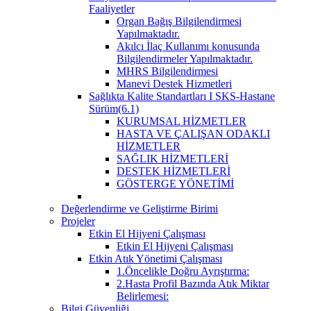
Faaliyetler
Organ Bağış Bilgilendirmesi
Yapılmaktadır.
Akılcı İlaç Kullanımı konusunda
Bilgilendirmeler Yapılmaktadır.
MHRS Bilgilendirmesi
Manevi Destek Hizmetleri
Sağlıkta Kalite Standartları I SKS-Hastane
Sürüm(6.1)
KURUMSAL HİZMETLER
HASTA VE ÇALIŞAN ODAKLI
HİZMETLER
SAĞLIK HİZMETLERİ
DESTEK HİZMETLERİ
GÖSTERGE YÖNETİMİ
Değerlendirme ve Geliştirme Birimi
Projeler
Etkin El Hijyeni Çalışması
Etkin El Hijyeni Çalışması
Etkin Atık Yönetimi Çalışması
1.Öncelikle Doğru Ayrıştırma:
2.Hasta Profil Bazında Atık Miktar
Belirlemesi:
Bilgi Güvenliği