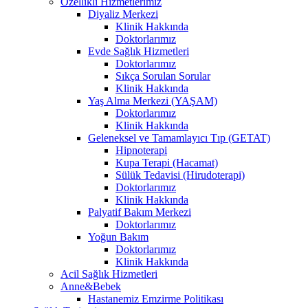
Özellikli Hizmetlerimiz
Diyaliz Merkezi
Klinik Hakkında
Doktorlarımız
Evde Sağlık Hizmetleri
Doktorlarımız
Sıkça Sorulan Sorular
Klinik Hakkında
Yaş Alma Merkezi (YAŞAM)
Doktorlarımız
Klinik Hakkında
Geleneksel ve Tamamlayıcı Tıp (GETAT)
Hipnoterapi
Kupa Terapi (Hacamat)
Sülük Tedavisi (Hirudoterapi)
Doktorlarımız
Klinik Hakkında
Palyatif Bakım Merkezi
Doktorlarımız
Yoğun Bakım
Doktorlarımız
Klinik Hakkında
Acil Sağlık Hizmetleri
Anne&Bebek
Hastanemiz Emzirme Politikası