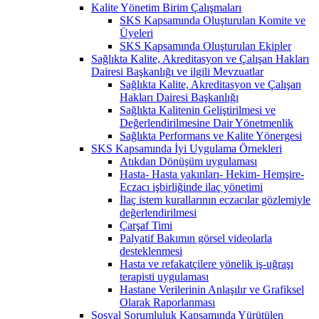
Kalite Yönetim Birim Çalışmaları
SKS Kapsamında Oluşturulan Komite ve
Üyeleri
SKS Kapsamında Oluşturulan Ekipler
Sağlıkta Kalite, Akreditasyon ve Çalışan Hakları
Dairesi Başkanlığı ve ilgili Mevzuatlar
Sağlıkta Kalite, Akreditasyon ve Çalışan
Hakları Dairesi Başkanlığı
Sağlıkta Kalitenin Geliştirilmesi ve
Değerlendirilmesine Dair Yönetmenlik
Sağlıkta Performans ve Kalite Yönergesi
SKS Kapsamında İyi Uygulama Örnekleri
Atıkdan Dönüşüm uygulaması
Hasta- Hasta yakınları- Hekim- Hemşire-
Eczacı işbirliğinde ilaç yönetimi
İlaç istem kurallarının eczacılar gözlemiyle
değerlendirilmesi
Çarşaf Timi
Palyatif Bakımın görsel videolarla
desteklenmesi
Hasta ve refakatçilere yönelik iş-uğraşı
terapisti uygulaması
Hastane Verilerinin Anlaşılır ve Grafiksel
Olarak Raporlanması
Sosyal Sorumluluk Kapsamında Yürütülen