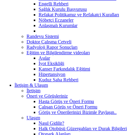
Engelli Rehberi
Sağlık Kurulu Başvurusu
Refakat Politikamız ve Refakatçi Kuralları
Nöbetçi Eczaneler
Anlaşmalı Kurumlar
Randevu Sistemi
Doktor Çalışma Cetveli
Radyoloji Rapor Sonuçları
Eğitim ve Bilgilendirme videoları
Aşılar
İyot Eksikliği
Kanser Farkındalık Eğitimi
Hipertansiyon
Kuduz Saha Rehberi
İletişim & Ulaşım
İletişim
Öneri ve Görüşleriniz
Hasta Görüş ve Öneri Formu
Çalışan Görüş ve Öneri Formu
Görüş ve Önerilerinizi Bizimle Paylaşın..
Ulaşım
Nasıl Gidilir?
Halk Otobüsü Güzergahları ve Durak Bilgileri
Otopark Alanları