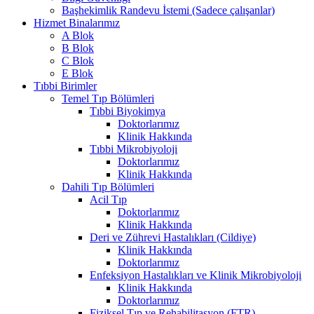
Başhekimlik Randevu İstemi (Sadece çalışanlar)
Hizmet Binalarımız
A Blok
B Blok
C Blok
E Blok
Tıbbi Birimler
Temel Tıp Bölümleri
Tıbbi Biyokimya
Doktorlarımız
Klinik Hakkında
Tıbbi Mikrobiyoloji
Doktorlarımız
Klinik Hakkında
Dahili Tıp Bölümleri
Acil Tıp
Doktorlarımız
Klinik Hakkında
Deri ve Zührevi Hastalıkları (Cildiye)
Klinik Hakkında
Doktorlarımız
Enfeksiyon Hastalıkları ve Klinik Mikrobiyoloji
Klinik Hakkında
Doktorlarımız
Fiziksel Tıp ve Rehabilitasyon (FTR)