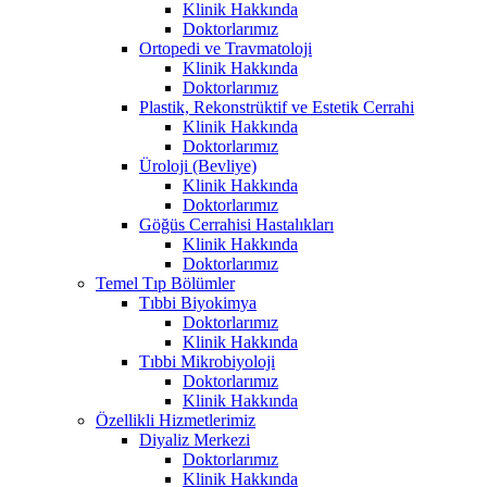
Klinik Hakkında
Doktorlarımız
Ortopedi ve Travmatoloji
Klinik Hakkında
Doktorlarımız
Plastik, Rekonstrüktif ve Estetik Cerrahi
Klinik Hakkında
Doktorlarımız
Üroloji (Bevliye)
Klinik Hakkında
Doktorlarımız
Göğüs Cerrahisi Hastalıkları
Klinik Hakkında
Doktorlarımız
Temel Tıp Bölümler
Tıbbi Biyokimya
Doktorlarımız
Klinik Hakkında
Tıbbi Mikrobiyoloji
Doktorlarımız
Klinik Hakkında
Özellikli Hizmetlerimiz
Diyaliz Merkezi
Doktorlarımız
Klinik Hakkında