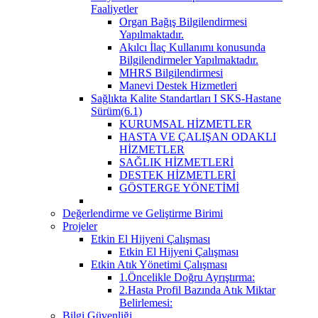
Faaliyetler
Organ Bağış Bilgilendirmesi
Yapılmaktadır.
Akılcı İlaç Kullanımı konusunda
Bilgilendirmeler Yapılmaktadır.
MHRS Bilgilendirmesi
Manevi Destek Hizmetleri
Sağlıkta Kalite Standartları I SKS-Hastane
Sürüm(6.1)
KURUMSAL HİZMETLER
HASTA VE ÇALIŞAN ODAKLI
HİZMETLER
SAĞLIK HİZMETLERİ
DESTEK HİZMETLERİ
GÖSTERGE YÖNETİMİ
Değerlendirme ve Geliştirme Birimi
Projeler
Etkin El Hijyeni Çalışması
Etkin El Hijyeni Çalışması
Etkin Atık Yönetimi Çalışması
1.Öncelikle Doğru Ayrıştırma:
2.Hasta Profil Bazında Atık Miktar
Belirlemesi:
Bilgi Güvenliği