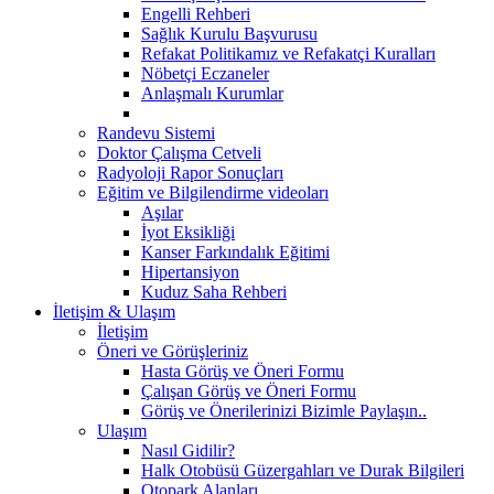
Engelli Rehberi
Sağlık Kurulu Başvurusu
Refakat Politikamız ve Refakatçi Kuralları
Nöbetçi Eczaneler
Anlaşmalı Kurumlar
Randevu Sistemi
Doktor Çalışma Cetveli
Radyoloji Rapor Sonuçları
Eğitim ve Bilgilendirme videoları
Aşılar
İyot Eksikliği
Kanser Farkındalık Eğitimi
Hipertansiyon
Kuduz Saha Rehberi
İletişim & Ulaşım
İletişim
Öneri ve Görüşleriniz
Hasta Görüş ve Öneri Formu
Çalışan Görüş ve Öneri Formu
Görüş ve Önerilerinizi Bizimle Paylaşın..
Ulaşım
Nasıl Gidilir?
Halk Otobüsü Güzergahları ve Durak Bilgileri
Otopark Alanları