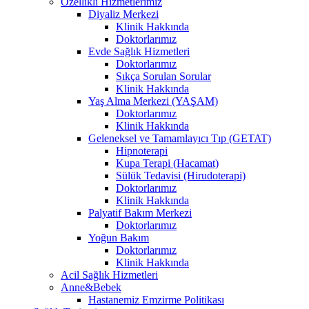
Özellikli Hizmetlerimiz
Diyaliz Merkezi
Klinik Hakkında
Doktorlarımız
Evde Sağlık Hizmetleri
Doktorlarımız
Sıkça Sorulan Sorular
Klinik Hakkında
Yaş Alma Merkezi (YAŞAM)
Doktorlarımız
Klinik Hakkında
Geleneksel ve Tamamlayıcı Tıp (GETAT)
Hipnoterapi
Kupa Terapi (Hacamat)
Sülük Tedavisi (Hirudoterapi)
Doktorlarımız
Klinik Hakkında
Palyatif Bakım Merkezi
Doktorlarımız
Yoğun Bakım
Doktorlarımız
Klinik Hakkında
Acil Sağlık Hizmetleri
Anne&Bebek
Hastanemiz Emzirme Politikası