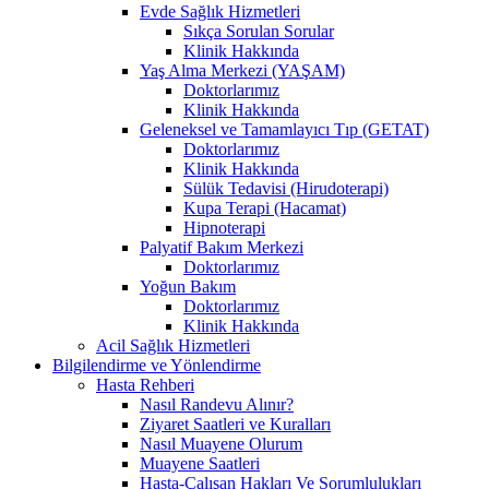
Evde Sağlık Hizmetleri
Sıkça Sorulan Sorular
Klinik Hakkında
Yaş Alma Merkezi (YAŞAM)
Doktorlarımız
Klinik Hakkında
Geleneksel ve Tamamlayıcı Tıp (GETAT)
Doktorlarımız
Klinik Hakkında
Sülük Tedavisi (Hirudoterapi)
Kupa Terapi (Hacamat)
Hipnoterapi
Palyatif Bakım Merkezi
Doktorlarımız
Yoğun Bakım
Doktorlarımız
Klinik Hakkında
Acil Sağlık Hizmetleri
Bilgilendirme ve Yönlendirme
Hasta Rehberi
Nasıl Randevu Alınır?
Ziyaret Saatleri ve Kuralları
Nasıl Muayene Olurum
Muayene Saatleri
Hasta-Çalışan Hakları Ve Sorumlulukları