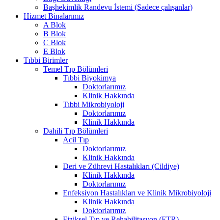
Başhekimlik Randevu İstemi (Sadece çalışanlar)
Hizmet Binalarımız
A Blok
B Blok
C Blok
E Blok
Tıbbi Birimler
Temel Tıp Bölümleri
Tıbbi Biyokimya
Doktorlarımız
Klinik Hakkında
Tıbbi Mikrobiyoloji
Doktorlarımız
Klinik Hakkında
Dahili Tıp Bölümleri
Acil Tıp
Doktorlarımız
Klinik Hakkında
Deri ve Zührevi Hastalıkları (Cildiye)
Klinik Hakkında
Doktorlarımız
Enfeksiyon Hastalıkları ve Klinik Mikrobiyoloji
Klinik Hakkında
Doktorlarımız
Fiziksel Tıp ve Rehabilitasyon (FTR)