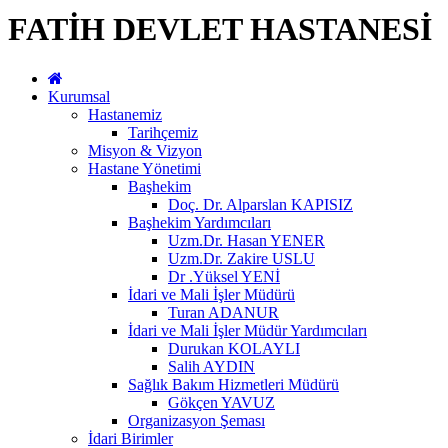
FATİH DEVLET HASTANESİ
Kurumsal
Hastanemiz
Tarihçemiz
Misyon & Vizyon
Hastane Yönetimi
Başhekim
Doç. Dr. Alparslan KAPISIZ
Başhekim Yardımcıları
Uzm.Dr. Hasan YENER
Uzm.Dr. Zakire USLU
Dr .Yüksel YENİ
İdari ve Mali İşler Müdürü
Turan ADANUR
İdari ve Mali İşler Müdür Yardımcıları
Durukan KOLAYLI
Salih AYDIN
Sağlık Bakım Hizmetleri Müdürü
Gökçen YAVUZ
Organizasyon Şeması
İdari Birimler