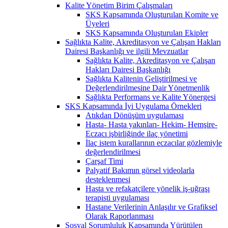
Kalite Yönetim Birim Çalışmaları
SKS Kapsamında Oluşturulan Komite ve
Üyeleri
SKS Kapsamında Oluşturulan Ekipler
Sağlıkta Kalite, Akreditasyon ve Çalışan Hakları
Dairesi Başkanlığı ve ilgili Mevzuatlar
Sağlıkta Kalite, Akreditasyon ve Çalışan
Hakları Dairesi Başkanlığı
Sağlıkta Kalitenin Geliştirilmesi ve
Değerlendirilmesine Dair Yönetmenlik
Sağlıkta Performans ve Kalite Yönergesi
SKS Kapsamında İyi Uygulama Örnekleri
Atıkdan Dönüşüm uygulaması
Hasta- Hasta yakınları- Hekim- Hemşire-
Eczacı işbirliğinde ilaç yönetimi
İlaç istem kurallarının eczacılar gözlemiyle
değerlendirilmesi
Çarşaf Timi
Palyatif Bakımın görsel videolarla
desteklenmesi
Hasta ve refakatçilere yönelik iş-uğraşı
terapisti uygulaması
Hastane Verilerinin Anlaşılır ve Grafiksel
Olarak Raporlanması
Sosyal Sorumluluk Kapsamında Yürütülen