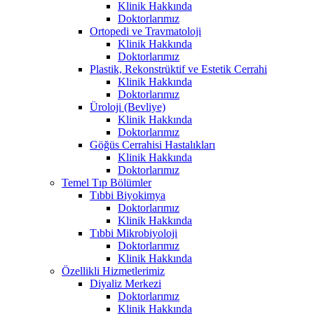
Klinik Hakkında
Doktorlarımız
Ortopedi ve Travmatoloji
Klinik Hakkında
Doktorlarımız
Plastik, Rekonstrüktif ve Estetik Cerrahi
Klinik Hakkında
Doktorlarımız
Üroloji (Bevliye)
Klinik Hakkında
Doktorlarımız
Göğüs Cerrahisi Hastalıkları
Klinik Hakkında
Doktorlarımız
Temel Tıp Bölümler
Tıbbi Biyokimya
Doktorlarımız
Klinik Hakkında
Tıbbi Mikrobiyoloji
Doktorlarımız
Klinik Hakkında
Özellikli Hizmetlerimiz
Diyaliz Merkezi
Doktorlarımız
Klinik Hakkında