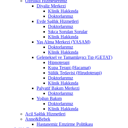
Özellikli Hizmetlerimiz
Diyaliz Merkezi
Klinik Hakkında
Doktorlarımız
Evde Sağlık Hizmetleri
Doktorlarımız
Sıkça Sorulan Sorular
Klinik Hakkında
Yaş Alma Merkezi (YAŞAM)
Doktorlarımız
Klinik Hakkında
Geleneksel ve Tamamlayıcı Tıp (GETAT)
Hipnoterapi
Kupa Terapi (Hacamat)
Sülük Tedavisi (Hirudoterapi)
Doktorlarımız
Klinik Hakkında
Palyatif Bakım Merkezi
Doktorlarımız
Yoğun Bakım
Doktorlarımız
Klinik Hakkında
Acil Sağlık Hizmetleri
Anne&Bebek
Hastanemiz Emzirme Politikası