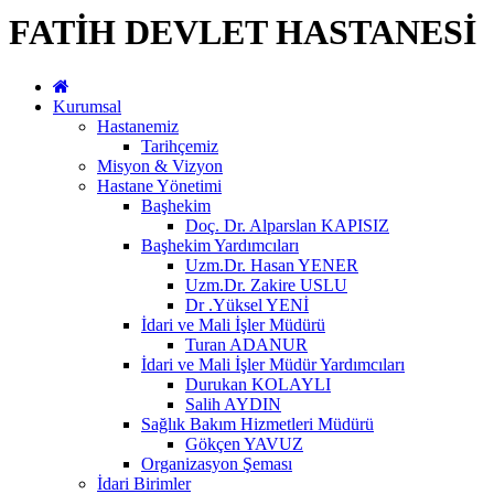
FATİH DEVLET HASTANESİ
Kurumsal
Hastanemiz
Tarihçemiz
Misyon & Vizyon
Hastane Yönetimi
Başhekim
Doç. Dr. Alparslan KAPISIZ
Başhekim Yardımcıları
Uzm.Dr. Hasan YENER
Uzm.Dr. Zakire USLU
Dr .Yüksel YENİ
İdari ve Mali İşler Müdürü
Turan ADANUR
İdari ve Mali İşler Müdür Yardımcıları
Durukan KOLAYLI
Salih AYDIN
Sağlık Bakım Hizmetleri Müdürü
Gökçen YAVUZ
Organizasyon Şeması
İdari Birimler