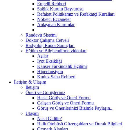
Engelli Rehberi
Sağlık Kurulu Başvurusu
Refakat Politikamız ve Refakatçi Kuralları
Nöbetçi Eczaneler
Anlaşmalı Kurumlar
Randevu Sistemi
Doktor Çalışma Cetveli
Radyoloji Rapor Sonuçları
Eğitim ve Bilgilendirme videoları
Aşılar
İyot Eksikliği
Kanser Farkındalık Eğitimi
Hipertansiyon
Kuduz Saha Rehberi
İletişim & Ulaşım
İletişim
Öneri ve Görüşleriniz
Hasta Görüş ve Öneri Formu
Çalışan Görüş ve Öneri Formu
Görüş ve Önerilerinizi Bizimle Paylaşın..
Ulaşım
Nasıl Gidilir?
Halk Otobüsü Güzergahları ve Durak Bilgileri
Otopark Alanları