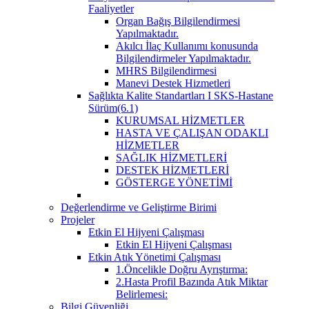
Faaliyetler
Organ Bağış Bilgilendirmesi
Yapılmaktadır.
Akılcı İlaç Kullanımı konusunda
Bilgilendirmeler Yapılmaktadır.
MHRS Bilgilendirmesi
Manevi Destek Hizmetleri
Sağlıkta Kalite Standartları I SKS-Hastane
Sürüm(6.1)
KURUMSAL HİZMETLER
HASTA VE ÇALIŞAN ODAKLI
HİZMETLER
SAĞLIK HİZMETLERİ
DESTEK HİZMETLERİ
GÖSTERGE YÖNETİMİ
Değerlendirme ve Geliştirme Birimi
Projeler
Etkin El Hijyeni Çalışması
Etkin El Hijyeni Çalışması
Etkin Atık Yönetimi Çalışması
1.Öncelikle Doğru Ayrıştırma:
2.Hasta Profil Bazında Atık Miktar
Belirlemesi:
Bilgi Güvenliği