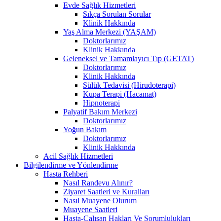
Evde Sağlık Hizmetleri
Sıkça Sorulan Sorular
Klinik Hakkında
Yaş Alma Merkezi (YAŞAM)
Doktorlarımız
Klinik Hakkında
Geleneksel ve Tamamlayıcı Tıp (GETAT)
Doktorlarımız
Klinik Hakkında
Sülük Tedavisi (Hirudoterapi)
Kupa Terapi (Hacamat)
Hipnoterapi
Palyatif Bakım Merkezi
Doktorlarımız
Yoğun Bakım
Doktorlarımız
Klinik Hakkında
Acil Sağlık Hizmetleri
Bilgilendirme ve Yönlendirme
Hasta Rehberi
Nasıl Randevu Alınır?
Ziyaret Saatleri ve Kuralları
Nasıl Muayene Olurum
Muayene Saatleri
Hasta-Çalışan Hakları Ve Sorumlulukları