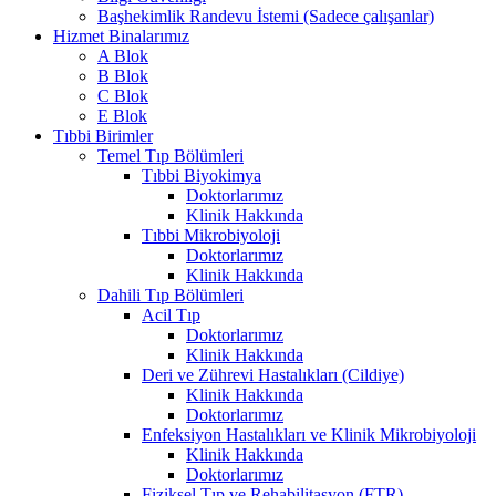
Başhekimlik Randevu İstemi (Sadece çalışanlar)
Hizmet Binalarımız
A Blok
B Blok
C Blok
E Blok
Tıbbi Birimler
Temel Tıp Bölümleri
Tıbbi Biyokimya
Doktorlarımız
Klinik Hakkında
Tıbbi Mikrobiyoloji
Doktorlarımız
Klinik Hakkında
Dahili Tıp Bölümleri
Acil Tıp
Doktorlarımız
Klinik Hakkında
Deri ve Zührevi Hastalıkları (Cildiye)
Klinik Hakkında
Doktorlarımız
Enfeksiyon Hastalıkları ve Klinik Mikrobiyoloji
Klinik Hakkında
Doktorlarımız
Fiziksel Tıp ve Rehabilitasyon (FTR)