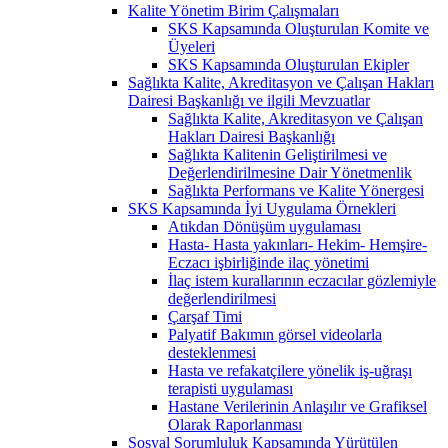
Kalite Yönetim Birim Çalışmaları
SKS Kapsamında Oluşturulan Komite ve
Üyeleri
SKS Kapsamında Oluşturulan Ekipler
Sağlıkta Kalite, Akreditasyon ve Çalışan Hakları
Dairesi Başkanlığı ve ilgili Mevzuatlar
Sağlıkta Kalite, Akreditasyon ve Çalışan
Hakları Dairesi Başkanlığı
Sağlıkta Kalitenin Geliştirilmesi ve
Değerlendirilmesine Dair Yönetmenlik
Sağlıkta Performans ve Kalite Yönergesi
SKS Kapsamında İyi Uygulama Örnekleri
Atıkdan Dönüşüm uygulaması
Hasta- Hasta yakınları- Hekim- Hemşire-
Eczacı işbirliğinde ilaç yönetimi
İlaç istem kurallarının eczacılar gözlemiyle
değerlendirilmesi
Çarşaf Timi
Palyatif Bakımın görsel videolarla
desteklenmesi
Hasta ve refakatçilere yönelik iş-uğraşı
terapisti uygulaması
Hastane Verilerinin Anlaşılır ve Grafiksel
Olarak Raporlanması
Sosyal Sorumluluk Kapsamında Yürütülen