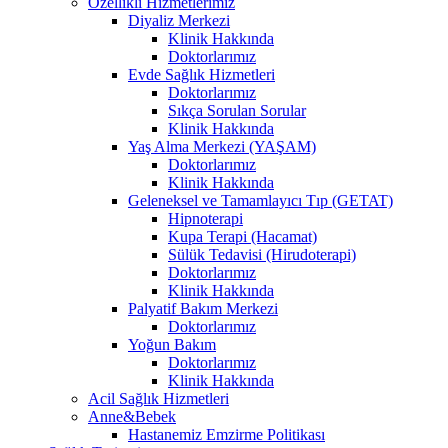
Özellikli Hizmetlerimiz
Diyaliz Merkezi
Klinik Hakkında
Doktorlarımız
Evde Sağlık Hizmetleri
Doktorlarımız
Sıkça Sorulan Sorular
Klinik Hakkında
Yaş Alma Merkezi (YAŞAM)
Doktorlarımız
Klinik Hakkında
Geleneksel ve Tamamlayıcı Tıp (GETAT)
Hipnoterapi
Kupa Terapi (Hacamat)
Sülük Tedavisi (Hirudoterapi)
Doktorlarımız
Klinik Hakkında
Palyatif Bakım Merkezi
Doktorlarımız
Yoğun Bakım
Doktorlarımız
Klinik Hakkında
Acil Sağlık Hizmetleri
Anne&Bebek
Hastanemiz Emzirme Politikası