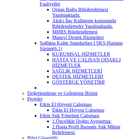
Faaliyetler
Organ Bağış Bilgilendirmesi
Yapılmaktadır.
Akılcı İlaç Kullanımı konusunda
Bilgilendirmeler Yapılmaktadır.
MHRS Bilgilendirmesi
Manevi Destek Hizmetleri
Sağlıkta Kalite Standartları I SKS-Hastane
Sürüm(6.1)
KURUMSAL HİZMETLER
HASTA VE ÇALIŞAN ODAKLI
HİZMETLER
SAĞLIK HİZMETLERİ
DESTEK HİZMETLERİ
GÖSTERGE YÖNETİMİ
Değerlendirme ve Geliştirme Birimi
Projeler
Etkin El Hijyeni Çalışması
Etkin El Hijyeni Çalışması
Etkin Atık Yönetimi Çalışması
1.Öncelikle Doğru Ayrıştırma:
2.Hasta Profil Bazında Atık Miktar
Belirlemesi:
Bilgi Güvenliği