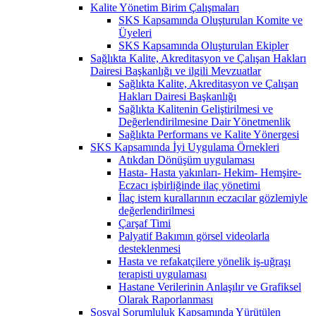
Kalite Yönetim Birim Çalışmaları
SKS Kapsamında Oluşturulan Komite ve
Üyeleri
SKS Kapsamında Oluşturulan Ekipler
Sağlıkta Kalite, Akreditasyon ve Çalışan Hakları
Dairesi Başkanlığı ve ilgili Mevzuatlar
Sağlıkta Kalite, Akreditasyon ve Çalışan
Hakları Dairesi Başkanlığı
Sağlıkta Kalitenin Geliştirilmesi ve
Değerlendirilmesine Dair Yönetmenlik
Sağlıkta Performans ve Kalite Yönergesi
SKS Kapsamında İyi Uygulama Örnekleri
Atıkdan Dönüşüm uygulaması
Hasta- Hasta yakınları- Hekim- Hemşire-
Eczacı işbirliğinde ilaç yönetimi
İlaç istem kurallarının eczacılar gözlemiyle
değerlendirilmesi
Çarşaf Timi
Palyatif Bakımın görsel videolarla
desteklenmesi
Hasta ve refakatçilere yönelik iş-uğraşı
terapisti uygulaması
Hastane Verilerinin Anlaşılır ve Grafiksel
Olarak Raporlanması
Sosyal Sorumluluk Kapsamında Yürütülen