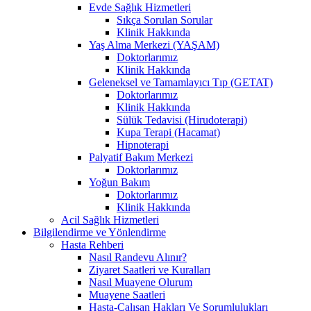
Evde Sağlık Hizmetleri
Sıkça Sorulan Sorular
Klinik Hakkında
Yaş Alma Merkezi (YAŞAM)
Doktorlarımız
Klinik Hakkında
Geleneksel ve Tamamlayıcı Tıp (GETAT)
Doktorlarımız
Klinik Hakkında
Sülük Tedavisi (Hirudoterapi)
Kupa Terapi (Hacamat)
Hipnoterapi
Palyatif Bakım Merkezi
Doktorlarımız
Yoğun Bakım
Doktorlarımız
Klinik Hakkında
Acil Sağlık Hizmetleri
Bilgilendirme ve Yönlendirme
Hasta Rehberi
Nasıl Randevu Alınır?
Ziyaret Saatleri ve Kuralları
Nasıl Muayene Olurum
Muayene Saatleri
Hasta-Çalışan Hakları Ve Sorumlulukları