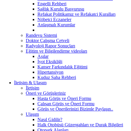
Engelli Rehberi
Sağlık Kurulu Başvurusu
Refakat Politikamız ve Refakatçi Kuralları
Nöbetçi Eczaneler
Anlaşmalı Kurumlar
Randevu Sistemi
Doktor Çalışma Cetveli
Radyoloji Rapor Sonuçları
Eğitim ve Bilgilendirme videoları
Aşılar
İyot Eksikliği
Kanser Farkındalık Eğitimi
Hipertansiyon
Kuduz Saha Rehberi
İletişim & Ulaşım
İletişim
Öneri ve Görüşleriniz
Hasta Görüş ve Öneri Formu
Çalışan Görüş ve Öneri Formu
Görüş ve Önerilerinizi Bizimle Paylaşın..
Ulaşım
Nasıl Gidilir?
Halk Otobüsü Güzergahları ve Durak Bilgileri
Otopark Alanları