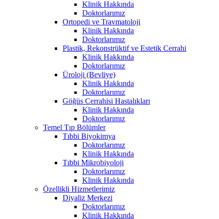
Klinik Hakkında
Doktorlarımız
Ortopedi ve Travmatoloji
Klinik Hakkında
Doktorlarımız
Plastik, Rekonstrüktif ve Estetik Cerrahi
Klinik Hakkında
Doktorlarımız
Üroloji (Bevliye)
Klinik Hakkında
Doktorlarımız
Göğüs Cerrahisi Hastalıkları
Klinik Hakkında
Doktorlarımız
Temel Tıp Bölümler
Tıbbi Biyokimya
Doktorlarımız
Klinik Hakkında
Tıbbi Mikrobiyoloji
Doktorlarımız
Klinik Hakkında
Özellikli Hizmetlerimiz
Diyaliz Merkezi
Doktorlarımız
Klinik Hakkında