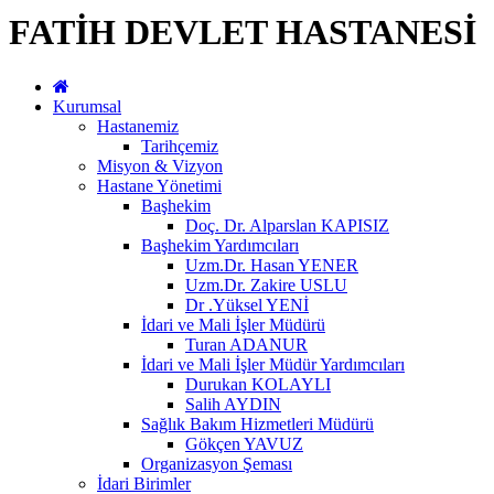
FATİH DEVLET HASTANESİ
Kurumsal
Hastanemiz
Tarihçemiz
Misyon & Vizyon
Hastane Yönetimi
Başhekim
Doç. Dr. Alparslan KAPISIZ
Başhekim Yardımcıları
Uzm.Dr. Hasan YENER
Uzm.Dr. Zakire USLU
Dr .Yüksel YENİ
İdari ve Mali İşler Müdürü
Turan ADANUR
İdari ve Mali İşler Müdür Yardımcıları
Durukan KOLAYLI
Salih AYDIN
Sağlık Bakım Hizmetleri Müdürü
Gökçen YAVUZ
Organizasyon Şeması
İdari Birimler