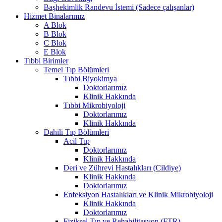
Başhekimlik Randevu İstemi (Sadece çalışanlar)
Hizmet Binalarımız
A Blok
B Blok
C Blok
E Blok
Tıbbi Birimler
Temel Tıp Bölümleri
Tıbbi Biyokimya
Doktorlarımız
Klinik Hakkında
Tıbbi Mikrobiyoloji
Doktorlarımız
Klinik Hakkında
Dahili Tıp Bölümleri
Acil Tıp
Doktorlarımız
Klinik Hakkında
Deri ve Zührevi Hastalıkları (Cildiye)
Klinik Hakkında
Doktorlarımız
Enfeksiyon Hastalıkları ve Klinik Mikrobiyoloji
Klinik Hakkında
Doktorlarımız
Fiziksel Tıp ve Rehabilitasyon (FTR)