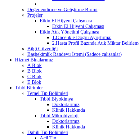
Değerlendirme ve Geliştirme Birimi
Projeler
Etkin El Hijyeni Çalışması
Etkin El Hijyeni Çalışması
Etkin Atık Yönetimi Çalışması
1.Öncelikle Doğru Ayrıştırma:
2.Hasta Profil Bazında Atık Miktar Belirleme
Bilgi Güvenliği
Başhekimlik Randevu İstemi (Sadece çalışanlar)
Hizmet Binalarımız
A Blok
B Blok
C Blok
E Blok
Tıbbi Birimler
Temel Tıp Bölümleri
Tıbbi Biyokimya
Doktorlarımız
Klinik Hakkında
Tıbbi Mikrobiyoloji
Doktorlarımız
Klinik Hakkında
Dahili Tıp Bölümleri
Acil Tıp