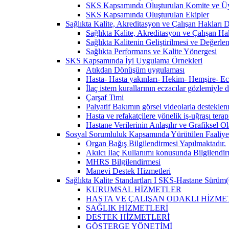
SKS Kapsamında Oluşturulan Komite ve Üy
SKS Kapsamında Oluşturulan Ekipler
Sağlıkta Kalite, Akreditasyon ve Çalışan Hakları Da
Sağlıkta Kalite, Akreditasyon ve Çalışan Hak
Sağlıkta Kalitenin Geliştirilmesi ve Değerl
Sağlıkta Performans ve Kalite Yönergesi
SKS Kapsamında İyi Uygulama Örnekleri
Atıkdan Dönüşüm uygulaması
Hasta- Hasta yakınları- Hekim- Hemşire- Ecza
İlaç istem kurallarının eczacılar gözlemiyle 
Çarşaf Timi
Palyatif Bakımın görsel videolarla destekle
Hasta ve refakatçilere yönelik iş-uğraşı tera
Hastane Verilerinin Anlaşılır ve Grafiksel 
Sosyal Sorumluluk Kapsamında Yürütülen Faaliyet
Organ Bağış Bilgilendirmesi Yapılmaktadır.
Akılcı İlaç Kullanımı konusunda Bilgilendir
MHRS Bilgilendirmesi
Manevi Destek Hizmetleri
Sağlıkta Kalite Standartları I SKS-Hastane Sürüm(
KURUMSAL HİZMETLER
HASTA VE ÇALIŞAN ODAKLI HİZME
SAĞLIK HİZMETLERİ
DESTEK HİZMETLERİ
GÖSTERGE YÖNETİMİ