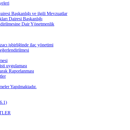
eleri
iresi Başkanlığı ve ilgili Mevzuatlar
ları Dairesi Başkanlığı
endirilmesine Dair Yönetmenlik
cı işbirliğinde ilaç yönetimi
değerlendirilmesi
nmesi
pisti uygulaması
Olarak Raporlanması
ler
meler Yapılmaktadır.
6.1)
TLER