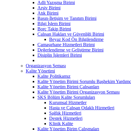
Adli Yazışma Birimi
Arşiv Birimi
Atık Birimi
Basın-İletişim ve Tanıtım Birimi
Bilgi İşlem Birimi
Borç Takip Birimi
Çalışan Hakları ve Güvenliği Birimi
Beyaz Kod Ön Bilgilendirme
Çamaşırhane Hizmetleri Birimi
Değerlendirme ve Geliştirme Birimi
Disiplin İşlemleri Birimi
Organizasyon Şeması
Kalite Yönetimi
Kalite Politikamız
Kalite Yönetim Birimi Sorumlu Başhekim Yardımc
Kalite Yönetim Birimi Çalışanları
Kalite Yönetim Birimi Organizasyon Şeması
SKS Bölüm Kalite Sorumluları
Kurumsal Hizmetler
Hasta ve Çalışan Odaklı Hizmetleri
Sağlık Hizmetleri
Destek Hizmetleri
Klinik Kalite
Kalite Yönetim Birim Çalışmaları