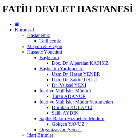
FATİH DEVLET HASTANESİ
Kurumsal
Hastanemiz
Tarihçemiz
Misyon & Vizyon
Hastane Yönetimi
Başhekim
Doç. Dr. Alparslan KAPISIZ
Başhekim Yardımcıları
Uzm.Dr. Hasan YENER
Uzm.Dr. Zakire USLU
Dr .Yüksel YENİ
İdari ve Mali İşler Müdürü
Turan ADANUR
İdari ve Mali İşler Müdür Yardımcıları
Durukan KOLAYLI
Salih AYDIN
Sağlık Bakım Hizmetleri Müdürü
Gökçen YAVUZ
Organizasyon Şeması
İdari Birimler