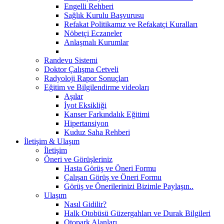
Engelli Rehberi
Sağlık Kurulu Başvurusu
Refakat Politikamız ve Refakatçi Kuralları
Nöbetçi Eczaneler
Anlaşmalı Kurumlar
Randevu Sistemi
Doktor Çalışma Cetveli
Radyoloji Rapor Sonuçları
Eğitim ve Bilgilendirme videoları
Aşılar
İyot Eksikliği
Kanser Farkındalık Eğitimi
Hipertansiyon
Kuduz Saha Rehberi
İletişim & Ulaşım
İletişim
Öneri ve Görüşleriniz
Hasta Görüş ve Öneri Formu
Çalışan Görüş ve Öneri Formu
Görüş ve Önerilerinizi Bizimle Paylaşın..
Ulaşım
Nasıl Gidilir?
Halk Otobüsü Güzergahları ve Durak Bilgileri
Otopark Alanları