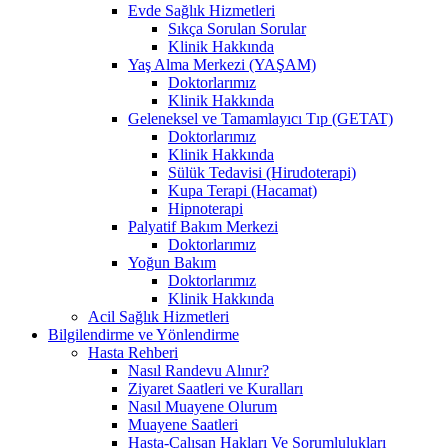
Evde Sağlık Hizmetleri
Sıkça Sorulan Sorular
Klinik Hakkında
Yaş Alma Merkezi (YAŞAM)
Doktorlarımız
Klinik Hakkında
Geleneksel ve Tamamlayıcı Tıp (GETAT)
Doktorlarımız
Klinik Hakkında
Sülük Tedavisi (Hirudoterapi)
Kupa Terapi (Hacamat)
Hipnoterapi
Palyatif Bakım Merkezi
Doktorlarımız
Yoğun Bakım
Doktorlarımız
Klinik Hakkında
Acil Sağlık Hizmetleri
Bilgilendirme ve Yönlendirme
Hasta Rehberi
Nasıl Randevu Alınır?
Ziyaret Saatleri ve Kuralları
Nasıl Muayene Olurum
Muayene Saatleri
Hasta-Çalışan Hakları Ve Sorumlulukları