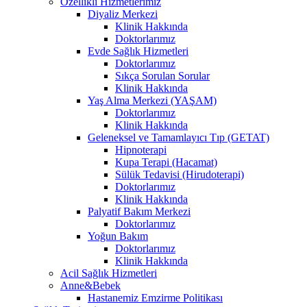
Özellikli Hizmetlerimiz
Diyaliz Merkezi
Klinik Hakkında
Doktorlarımız
Evde Sağlık Hizmetleri
Doktorlarımız
Sıkça Sorulan Sorular
Klinik Hakkında
Yaş Alma Merkezi (YAŞAM)
Doktorlarımız
Klinik Hakkında
Geleneksel ve Tamamlayıcı Tıp (GETAT)
Hipnoterapi
Kupa Terapi (Hacamat)
Sülük Tedavisi (Hirudoterapi)
Doktorlarımız
Klinik Hakkında
Palyatif Bakım Merkezi
Doktorlarımız
Yoğun Bakım
Doktorlarımız
Klinik Hakkında
Acil Sağlık Hizmetleri
Anne&Bebek
Hastanemiz Emzirme Politikası