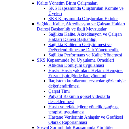
Kalite Yönetim Birim Çalışmaları
SKS Kapsamında Oluşturulan Komite ve
Üyeleri
SKS Kapsamında Oluşturulan Ekipler
Sağlıkta Kalite, Akreditasyon ve Çalışan Hakları
Dairesi Başkanlığı ve ilgili Mevzuatlar
Sağlıkta Kalite, Akreditasyon ve Çalışan
Hakları Dairesi Başkanlığı
Sağlıkta Kalitenin Geliştirilmesi ve
Değerlendirilmesine Dair Yönetmenlik
Sağlıkta Performans ve Kalite Yönergesi
SKS Kapsamında İyi Uygulama Örnekleri
Atıkdan Dönüşüm uygulaması
Hasta- Hasta yakınları- Hekim- Hemşire-
Eczacı işbirliğinde ilaç yönetimi
İlaç istem kurallarının eczacılar gözlemiyle
değerlendirilmesi
Çarşaf Timi
Palyatif Bakımın görsel videolarla
desteklenmesi
Hasta ve refakatçilere yönelik iş-uğraşı
terapisti uygulaması
Hastane Verilerinin Anlaşılır ve Grafiksel
Olarak Raporlanması
Sosyal Sorumluluk Kapsamında Yürütülen