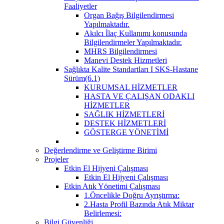
Faaliyetler
Organ Bağış Bilgilendirmesi
Yapılmaktadır.
Akılcı İlaç Kullanımı konusunda
Bilgilendirmeler Yapılmaktadır.
MHRS Bilgilendirmesi
Manevi Destek Hizmetleri
Sağlıkta Kalite Standartları I SKS-Hastane
Sürüm(6.1)
KURUMSAL HİZMETLER
HASTA VE ÇALIŞAN ODAKLI
HİZMETLER
SAĞLIK HİZMETLERİ
DESTEK HİZMETLERİ
GÖSTERGE YÖNETİMİ
Değerlendirme ve Geliştirme Birimi
Projeler
Etkin El Hijyeni Çalışması
Etkin El Hijyeni Çalışması
Etkin Atık Yönetimi Çalışması
1.Öncelikle Doğru Ayrıştırma:
2.Hasta Profil Bazında Atık Miktar
Belirlemesi:
Bilgi Güvenliği