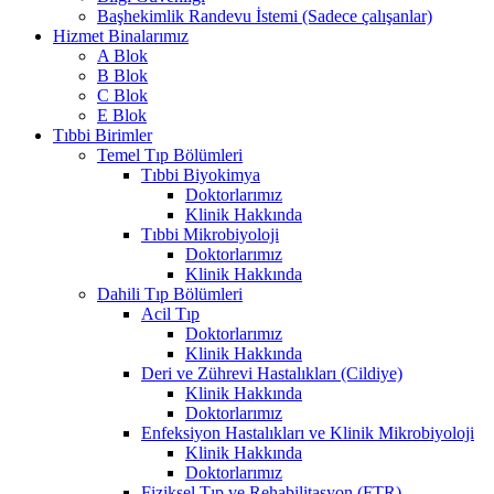
Başhekimlik Randevu İstemi (Sadece çalışanlar)
Hizmet Binalarımız
A Blok
B Blok
C Blok
E Blok
Tıbbi Birimler
Temel Tıp Bölümleri
Tıbbi Biyokimya
Doktorlarımız
Klinik Hakkında
Tıbbi Mikrobiyoloji
Doktorlarımız
Klinik Hakkında
Dahili Tıp Bölümleri
Acil Tıp
Doktorlarımız
Klinik Hakkında
Deri ve Zührevi Hastalıkları (Cildiye)
Klinik Hakkında
Doktorlarımız
Enfeksiyon Hastalıkları ve Klinik Mikrobiyoloji
Klinik Hakkında
Doktorlarımız
Fiziksel Tıp ve Rehabilitasyon (FTR)