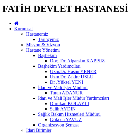
FATİH DEVLET HASTANESİ
Kurumsal
Hastanemiz
Tarihçemiz
Misyon & Vizyon
Hastane Yönetimi
Başhekim
Doç. Dr. Alparslan KAPISIZ
Başhekim Yardımcıları
Uzm.Dr. Hasan YENER
Uzm.Dr. Zakire USLU
Dr .Yüksel YENİ
İdari ve Mali İşler Müdürü
Turan ADANUR
İdari ve Mali İşler Müdür Yardımcıları
Durukan KOLAYLI
Salih AYDIN
Sağlık Bakım Hizmetleri Müdürü
Gökçen YAVUZ
Organizasyon Şeması
İdari Birimler