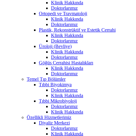
Klinik Hakkında
Doktorlarımız
Ortopedi ve Travmatoloji
Klinik Hakkında
Doktorlarımız
Plastik, Rekonstrüktif ve Estetik Cerrahi
Klinik Hakkında
Doktorlarımız
Üroloji (Bevliye)
Klinik Hakkında
Doktorlarımız
Göğüs Cerrahisi Hastalıkları
Klinik Hakkında
Doktorlarımız
Temel Tıp Bölümler
Tıbbi Biyokimya
Doktorlarımız
Klinik Hakkında
Tıbbi Mikrobiyoloji
Doktorlarımız
Klinik Hakkında
Özellikli Hizmetlerimiz
Diyaliz Merkezi
Doktorlarımız
Klinik Hakkında