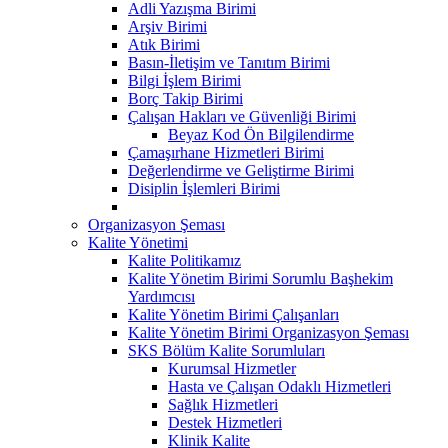
Adli Yazışma Birimi
Arşiv Birimi
Atık Birimi
Basın-İletişim ve Tanıtım Birimi
Bilgi İşlem Birimi
Borç Takip Birimi
Çalışan Hakları ve Güvenliği Birimi
Beyaz Kod Ön Bilgilendirme
Çamaşırhane Hizmetleri Birimi
Değerlendirme ve Geliştirme Birimi
Disiplin İşlemleri Birimi
Organizasyon Şeması
Kalite Yönetimi
Kalite Politikamız
Kalite Yönetim Birimi Sorumlu Başhekim
Yardımcısı
Kalite Yönetim Birimi Çalışanları
Kalite Yönetim Birimi Organizasyon Şeması
SKS Bölüm Kalite Sorumluları
Kurumsal Hizmetler
Hasta ve Çalışan Odaklı Hizmetleri
Sağlık Hizmetleri
Destek Hizmetleri
Klinik Kalite