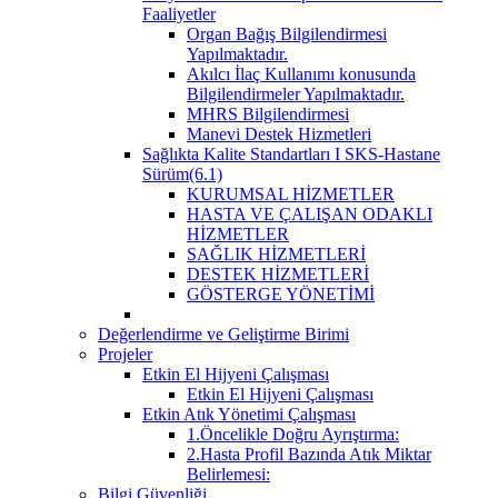
Faaliyetler
Organ Bağış Bilgilendirmesi
Yapılmaktadır.
Akılcı İlaç Kullanımı konusunda
Bilgilendirmeler Yapılmaktadır.
MHRS Bilgilendirmesi
Manevi Destek Hizmetleri
Sağlıkta Kalite Standartları I SKS-Hastane
Sürüm(6.1)
KURUMSAL HİZMETLER
HASTA VE ÇALIŞAN ODAKLI
HİZMETLER
SAĞLIK HİZMETLERİ
DESTEK HİZMETLERİ
GÖSTERGE YÖNETİMİ
Değerlendirme ve Geliştirme Birimi
Projeler
Etkin El Hijyeni Çalışması
Etkin El Hijyeni Çalışması
Etkin Atık Yönetimi Çalışması
1.Öncelikle Doğru Ayrıştırma:
2.Hasta Profil Bazında Atık Miktar
Belirlemesi:
Bilgi Güvenliği