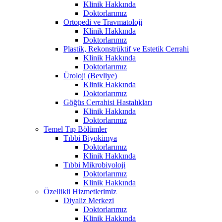
Klinik Hakkında
Doktorlarımız
Ortopedi ve Travmatoloji
Klinik Hakkında
Doktorlarımız
Plastik, Rekonstrüktif ve Estetik Cerrahi
Klinik Hakkında
Doktorlarımız
Üroloji (Bevliye)
Klinik Hakkında
Doktorlarımız
Göğüs Cerrahisi Hastalıkları
Klinik Hakkında
Doktorlarımız
Temel Tıp Bölümler
Tıbbi Biyokimya
Doktorlarımız
Klinik Hakkında
Tıbbi Mikrobiyoloji
Doktorlarımız
Klinik Hakkında
Özellikli Hizmetlerimiz
Diyaliz Merkezi
Doktorlarımız
Klinik Hakkında