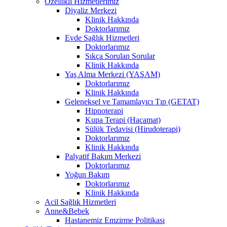
Özellikli Hizmetlerimiz
Diyaliz Merkezi
Klinik Hakkında
Doktorlarımız
Evde Sağlık Hizmetleri
Doktorlarımız
Sıkça Sorulan Sorular
Klinik Hakkında
Yaş Alma Merkezi (YAŞAM)
Doktorlarımız
Klinik Hakkında
Geleneksel ve Tamamlayıcı Tıp (GETAT)
Hipnoterapi
Kupa Terapi (Hacamat)
Sülük Tedavisi (Hirudoterapi)
Doktorlarımız
Klinik Hakkında
Palyatif Bakım Merkezi
Doktorlarımız
Yoğun Bakım
Doktorlarımız
Klinik Hakkında
Acil Sağlık Hizmetleri
Anne&Bebek
Hastanemiz Emzirme Politikası