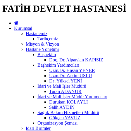
FATİH DEVLET HASTANESİ
Kurumsal
Hastanemiz
Tarihçemiz
Misyon & Vizyon
Hastane Yönetimi
Başhekim
Doç. Dr. Alparslan KAPISIZ
Başhekim Yardımcıları
Uzm.Dr. Hasan YENER
Uzm.Dr. Zakire USLU
Dr .Yüksel YENİ
İdari ve Mali İşler Müdürü
Turan ADANUR
İdari ve Mali İşler Müdür Yardımcıları
Durukan KOLAYLI
Salih AYDIN
Sağlık Bakım Hizmetleri Müdürü
Gökçen YAVUZ
Organizasyon Şeması
İdari Birimler