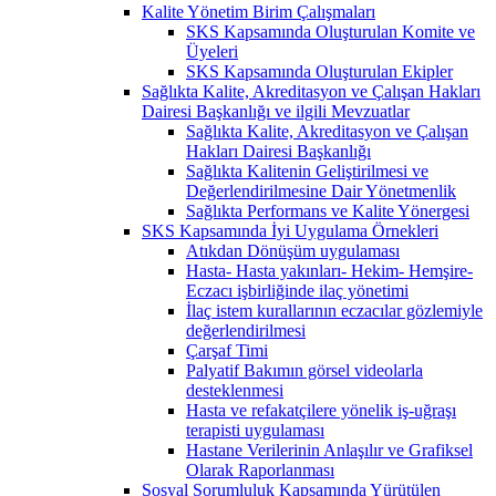
Kalite Yönetim Birim Çalışmaları
SKS Kapsamında Oluşturulan Komite ve
Üyeleri
SKS Kapsamında Oluşturulan Ekipler
Sağlıkta Kalite, Akreditasyon ve Çalışan Hakları
Dairesi Başkanlığı ve ilgili Mevzuatlar
Sağlıkta Kalite, Akreditasyon ve Çalışan
Hakları Dairesi Başkanlığı
Sağlıkta Kalitenin Geliştirilmesi ve
Değerlendirilmesine Dair Yönetmenlik
Sağlıkta Performans ve Kalite Yönergesi
SKS Kapsamında İyi Uygulama Örnekleri
Atıkdan Dönüşüm uygulaması
Hasta- Hasta yakınları- Hekim- Hemşire-
Eczacı işbirliğinde ilaç yönetimi
İlaç istem kurallarının eczacılar gözlemiyle
değerlendirilmesi
Çarşaf Timi
Palyatif Bakımın görsel videolarla
desteklenmesi
Hasta ve refakatçilere yönelik iş-uğraşı
terapisti uygulaması
Hastane Verilerinin Anlaşılır ve Grafiksel
Olarak Raporlanması
Sosyal Sorumluluk Kapsamında Yürütülen