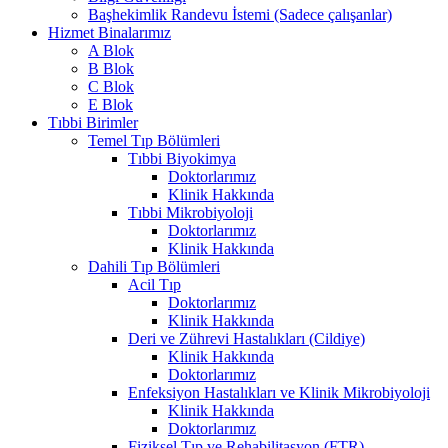
Başhekimlik Randevu İstemi (Sadece çalışanlar)
Hizmet Binalarımız
A Blok
B Blok
C Blok
E Blok
Tıbbi Birimler
Temel Tıp Bölümleri
Tıbbi Biyokimya
Doktorlarımız
Klinik Hakkında
Tıbbi Mikrobiyoloji
Doktorlarımız
Klinik Hakkında
Dahili Tıp Bölümleri
Acil Tıp
Doktorlarımız
Klinik Hakkında
Deri ve Zührevi Hastalıkları (Cildiye)
Klinik Hakkında
Doktorlarımız
Enfeksiyon Hastalıkları ve Klinik Mikrobiyoloji
Klinik Hakkında
Doktorlarımız
Fiziksel Tıp ve Rehabilitasyon (FTR)