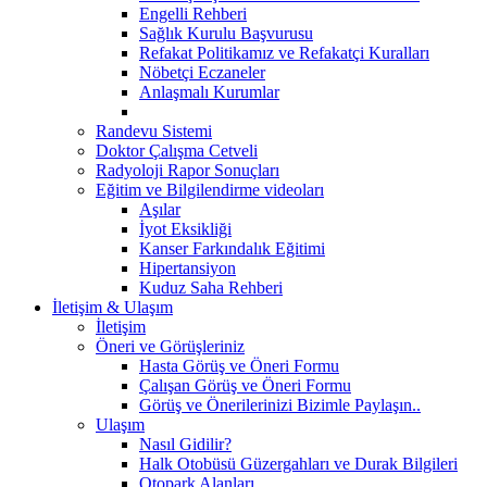
Engelli Rehberi
Sağlık Kurulu Başvurusu
Refakat Politikamız ve Refakatçi Kuralları
Nöbetçi Eczaneler
Anlaşmalı Kurumlar
Randevu Sistemi
Doktor Çalışma Cetveli
Radyoloji Rapor Sonuçları
Eğitim ve Bilgilendirme videoları
Aşılar
İyot Eksikliği
Kanser Farkındalık Eğitimi
Hipertansiyon
Kuduz Saha Rehberi
İletişim & Ulaşım
İletişim
Öneri ve Görüşleriniz
Hasta Görüş ve Öneri Formu
Çalışan Görüş ve Öneri Formu
Görüş ve Önerilerinizi Bizimle Paylaşın..
Ulaşım
Nasıl Gidilir?
Halk Otobüsü Güzergahları ve Durak Bilgileri
Otopark Alanları