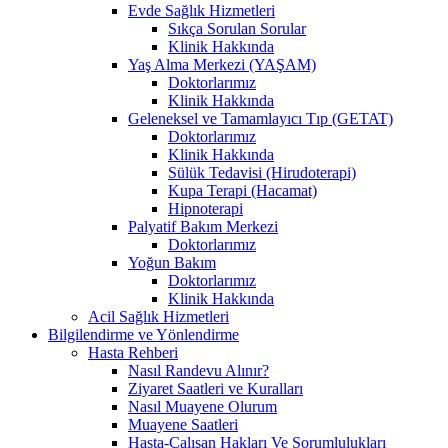
Evde Sağlık Hizmetleri
Sıkça Sorulan Sorular
Klinik Hakkında
Yaş Alma Merkezi (YAŞAM)
Doktorlarımız
Klinik Hakkında
Geleneksel ve Tamamlayıcı Tıp (GETAT)
Doktorlarımız
Klinik Hakkında
Sülük Tedavisi (Hirudoterapi)
Kupa Terapi (Hacamat)
Hipnoterapi
Palyatif Bakım Merkezi
Doktorlarımız
Yoğun Bakım
Doktorlarımız
Klinik Hakkında
Acil Sağlık Hizmetleri
Bilgilendirme ve Yönlendirme
Hasta Rehberi
Nasıl Randevu Alınır?
Ziyaret Saatleri ve Kuralları
Nasıl Muayene Olurum
Muayene Saatleri
Hasta-Çalışan Hakları Ve Sorumlulukları