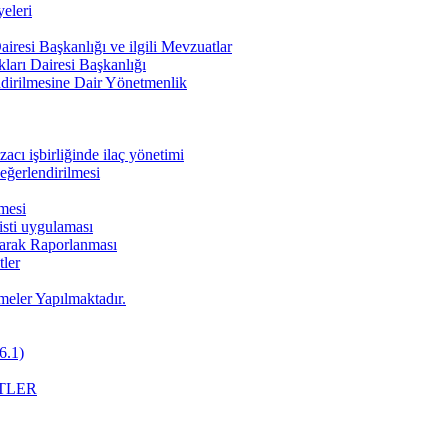
eleri
iresi Başkanlığı ve ilgili Mevzuatlar
ları Dairesi Başkanlığı
endirilmesine Dair Yönetmenlik
cı işbirliğinde ilaç yönetimi
değerlendirilmesi
nmesi
pisti uygulaması
Olarak Raporlanması
ler
meler Yapılmaktadır.
6.1)
TLER