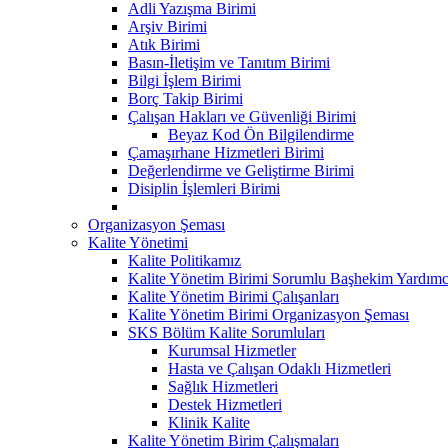
Adli Yazışma Birimi
Arşiv Birimi
Atık Birimi
Basın-İletişim ve Tanıtım Birimi
Bilgi İşlem Birimi
Borç Takip Birimi
Çalışan Hakları ve Güvenliği Birimi
Beyaz Kod Ön Bilgilendirme
Çamaşırhane Hizmetleri Birimi
Değerlendirme ve Geliştirme Birimi
Disiplin İşlemleri Birimi
Organizasyon Şeması
Kalite Yönetimi
Kalite Politikamız
Kalite Yönetim Birimi Sorumlu Başhekim Yardımc
Kalite Yönetim Birimi Çalışanları
Kalite Yönetim Birimi Organizasyon Şeması
SKS Bölüm Kalite Sorumluları
Kurumsal Hizmetler
Hasta ve Çalışan Odaklı Hizmetleri
Sağlık Hizmetleri
Destek Hizmetleri
Klinik Kalite
Kalite Yönetim Birim Çalışmaları