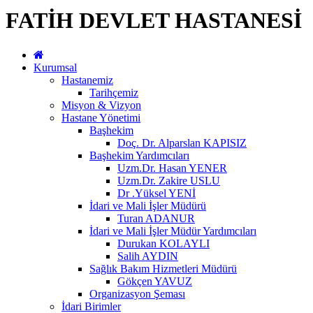
FATİH DEVLET HASTANESİ
Kurumsal
Hastanemiz
Tarihçemiz
Misyon & Vizyon
Hastane Yönetimi
Başhekim
Doç. Dr. Alparslan KAPISIZ
Başhekim Yardımcıları
Uzm.Dr. Hasan YENER
Uzm.Dr. Zakire USLU
Dr .Yüksel YENİ
İdari ve Mali İşler Müdürü
Turan ADANUR
İdari ve Mali İşler Müdür Yardımcıları
Durukan KOLAYLI
Salih AYDIN
Sağlık Bakım Hizmetleri Müdürü
Gökçen YAVUZ
Organizasyon Şeması
İdari Birimler