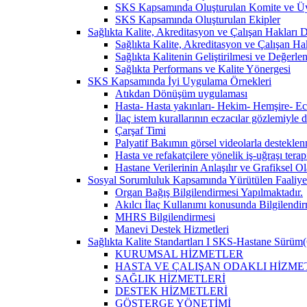
SKS Kapsamında Oluşturulan Komite ve Üy
SKS Kapsamında Oluşturulan Ekipler
Sağlıkta Kalite, Akreditasyon ve Çalışan Hakları Da
Sağlıkta Kalite, Akreditasyon ve Çalışan Hak
Sağlıkta Kalitenin Geliştirilmesi ve Değerl
Sağlıkta Performans ve Kalite Yönergesi
SKS Kapsamında İyi Uygulama Örnekleri
Atıkdan Dönüşüm uygulaması
Hasta- Hasta yakınları- Hekim- Hemşire- Ecza
İlaç istem kurallarının eczacılar gözlemiyle 
Çarşaf Timi
Palyatif Bakımın görsel videolarla destekle
Hasta ve refakatçilere yönelik iş-uğraşı tera
Hastane Verilerinin Anlaşılır ve Grafiksel 
Sosyal Sorumluluk Kapsamında Yürütülen Faaliyet
Organ Bağış Bilgilendirmesi Yapılmaktadır.
Akılcı İlaç Kullanımı konusunda Bilgilendir
MHRS Bilgilendirmesi
Manevi Destek Hizmetleri
Sağlıkta Kalite Standartları I SKS-Hastane Sürüm(
KURUMSAL HİZMETLER
HASTA VE ÇALIŞAN ODAKLI HİZME
SAĞLIK HİZMETLERİ
DESTEK HİZMETLERİ
GÖSTERGE YÖNETİMİ