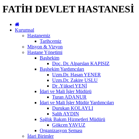
FATİH DEVLET HASTANESİ
Kurumsal
Hastanemiz
Tarihçemiz
Misyon & Vizyon
Hastane Yönetimi
Başhekim
Doç. Dr. Alparslan KAPISIZ
Başhekim Yardımcıları
Uzm.Dr. Hasan YENER
Uzm.Dr. Zakire USLU
Dr .Yüksel YENİ
İdari ve Mali İşler Müdürü
Turan ADANUR
İdari ve Mali İşler Müdür Yardımcıları
Durukan KOLAYLI
Salih AYDIN
Sağlık Bakım Hizmetleri Müdürü
Gökçen YAVUZ
Organizasyon Şeması
İdari Birimler