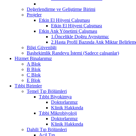
Değerlendirme ve Geliştirme Birimi
Projeler
Etkin El Hijyeni Çalışması
Etkin El Hijyeni Çalışması
Etkin Atık Yönetimi Çalışması
1.Öncelikle Doğru Ayrıştırma:
2.Hasta Profil Bazında Atık Miktar Belirleme
Bilgi Güvenliği
Başhekimlik Randevu İstemi (Sadece çalışanlar)
Hizmet Binalarımız
A Blok
B Blok
C Blok
E Blok
Tıbbi Birimler
Temel Tıp Bölümleri
Tıbbi Biyokimya
Doktorlarımız
Klinik Hakkında
Tıbbi Mikrobiyoloji
Doktorlarımız
Klinik Hakkında
Dahili Tıp Bölümleri
Acil Tıp