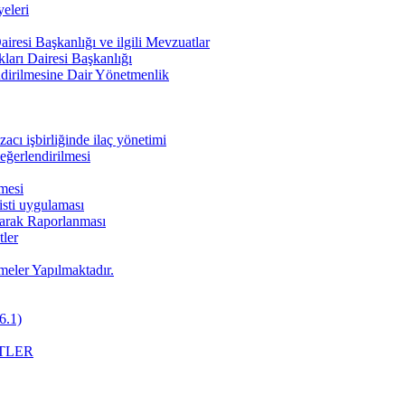
eleri
iresi Başkanlığı ve ilgili Mevzuatlar
ları Dairesi Başkanlığı
endirilmesine Dair Yönetmenlik
cı işbirliğinde ilaç yönetimi
değerlendirilmesi
nmesi
pisti uygulaması
Olarak Raporlanması
ler
meler Yapılmaktadır.
6.1)
TLER