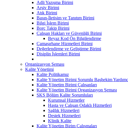
Adli Yazışma Birimi
Arşiv Birimi
Atık Birimi
Basın-İletişim ve Tanıtım Birimi
Bilgi İşlem Birimi
Borç Takip Birimi
Çalışan Hakları ve Güvenliği Birimi
Beyaz Kod Ön Bilgilendirme
Çamaşırhane Hizmetleri Birimi
Değerlendirme ve Geliştirme Birimi
Disiplin İşlemleri Birimi
Organizasyon Şeması
Kalite Yönetimi
Kalite Politikamız
Kalite Yönetim Birimi Sorumlu Başhekim Yardımc
Kalite Yönetim Birimi Çalışanları
Kalite Yönetim Birimi Organizasyon Şeması
SKS Bölüm Kalite Sorumluları
Kurumsal Hizmetler
Hasta ve Çalışan Odaklı Hizmetleri
Sağlık Hizmetleri
Destek Hizmetleri
Klinik Kalite
Kalite Yönetim Birim Çalışmaları