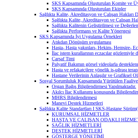
SKS Kapsamında Oluşturulan Komite ve Üy
SKS Kapsamında Oluşturulan Ekipler
Sağlıkta Kalite, Akreditasyon ve Çalışan Hakları Da
Sağlıkta Kalite, Akreditasyon ve Çalışan Hak
Sağlıkta Kalitenin Geliştirilmesi ve Değerl
Sağlıkta Performans ve Kalite Yönergesi
SKS Kapsamında İyi Uygulama Örnekleri
Atıkdan Dönüşüm uygulaması
Hasta- Hasta yakınları- Hekim- Hemşire- Ecza
İlaç istem kurallarının eczacılar gözlemiyle 
Çarşaf Timi
Palyatif Bakımın görsel videolarla destekle
Hasta ve refakatçilere yönelik iş-uğraşı tera
Hastane Verilerinin Anlaşılır ve Grafiksel 
Sosyal Sorumluluk Kapsamında Yürütülen Faaliyet
Organ Bağış Bilgilendirmesi Yapılmaktadır.
Akılcı İlaç Kullanımı konusunda Bilgilendir
MHRS Bilgilendirmesi
Manevi Destek Hizmetleri
Sağlıkta Kalite Standartları I SKS-Hastane Sürüm(
KURUMSAL HİZMETLER
HASTA VE ÇALIŞAN ODAKLI HİZME
SAĞLIK HİZMETLERİ
DESTEK HİZMETLERİ
GÖSTERGE YÖNETİMİ