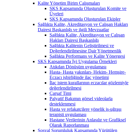
Kalite Yönetim Birim Çalışmaları
SKS Kapsamında Oluşturulan Komite ve
Üyeleri
SKS Kapsamında Oluşturulan Ekipler
Sağlıkta Kalite, Akreditasyon ve Çalışan Hakları
Dairesi Başkanlığı ve ilgili Mevzuatlar
Sağlıkta Kalite, Akreditasyon ve Çalışan
Hakları Dairesi Başkanlığı
Sağlıkta Kalitenin Geliştirilmesi ve
Değerlendirilmesine Dair Yönetmenlik
Sağlıkta Performans ve Kalite Yönergesi
SKS Kapsamında İyi Uygulama Örnekleri
Atıkdan Dönüşüm uygulaması
Hasta- Hasta yakınları- Hekim- Hemşire-
Eczacı işbirliğinde ilaç yönetimi
İlaç istem kurallarının eczacılar gözlemiyle
değerlendirilmesi
Çarşaf Timi
Palyatif Bakımın görsel videolarla
desteklenmesi
Hasta ve refakatçilere yönelik iş-uğraşı
terapisti uygulaması
Hastane Verilerinin Anlaşılır ve Grafiksel
Olarak Raporlanması
Sosyal Sorumluluk Kapsamında Yürütülen