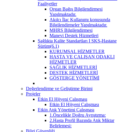
Faaliyetler
Organ Bağış Bilgilendirmesi
Yapılmaktadır.
Akılcı İlaç Kullanımı konusunda
Bilgilendirmeler Yapılmaktadır.
MHRS Bilgilendirmesi
Manevi Destek Hizmetleri
Sağlıkta Kalite Standartları I SKS-Hastane
Sürüm(6.1)
KURUMSAL HİZMETLER
HASTA VE ÇALIŞAN ODAKLI
HİZMETLER
SAĞLIK HİZMETLERİ
DESTEK HİZMETLERİ
GÖSTERGE YÖNETİMİ
Değerlendirme ve Geliştirme Birimi
Projeler
Etkin El Hijyeni Çalışması
Etkin El Hijyeni Çalışması
Etkin Atık Yönetimi Çalışması
1.Öncelikle Doğru Ayrıştırma:
2.Hasta Profil Bazında Atık Miktar
Belirlemesi:
Bilgi Güvenliği