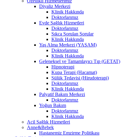
Özellikli Hizmetlerimiz
Diyaliz Merkezi
Klinik Hakkında
Doktorlarımız
Evde Sağlık Hizmetleri
Doktorlarımız
Sıkça Sorulan Sorular
Klinik Hakkında
Yaş Alma Merkezi (YAŞAM)
Doktorlarımız
Klinik Hakkında
Geleneksel ve Tamamlayıcı Tıp (GETAT)
Hipnoterapi
Kupa Terapi (Hacamat)
Sülük Tedavisi (Hirudoterapi)
Doktorlarımız
Klinik Hakkında
Palyatif Bakım Merkezi
Doktorlarımız
Yoğun Bakım
Doktorlarımız
Klinik Hakkında
Acil Sağlık Hizmetleri
Anne&Bebek
Hastanemiz Emzirme Politikası