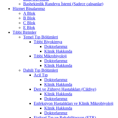
Başhekimlik Randevu İstemi (Sadece çalışanlar)
Hizmet Binalarımız
A Blok
B Blok
C Blok
E Blok
Tıbbi Birimler
Temel Tıp Bölümleri
Tıbbi Biyokimya
Doktorlarımız
Klinik Hakkında
Tıbbi Mikrobiyoloji
Doktorlarımız
Klinik Hakkında
Dahili Tıp Bölümleri
Acil Tıp
Doktorlarımız
Klinik Hakkında
Deri ve Zührevi Hastalıkları (Cildiye)
Klinik Hakkında
Doktorlarımız
Enfeksiyon Hastalıkları ve Klinik Mikrobiyoloji
Klinik Hakkında
Doktorlarımız
Fiziksel Tıp ve Rehabilitasyon (FTR)