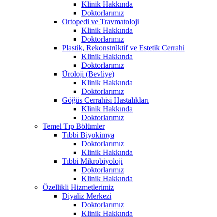
Klinik Hakkında
Doktorlarımız
Ortopedi ve Travmatoloji
Klinik Hakkında
Doktorlarımız
Plastik, Rekonstrüktif ve Estetik Cerrahi
Klinik Hakkında
Doktorlarımız
Üroloji (Bevliye)
Klinik Hakkında
Doktorlarımız
Göğüs Cerrahisi Hastalıkları
Klinik Hakkında
Doktorlarımız
Temel Tıp Bölümler
Tıbbi Biyokimya
Doktorlarımız
Klinik Hakkında
Tıbbi Mikrobiyoloji
Doktorlarımız
Klinik Hakkında
Özellikli Hizmetlerimiz
Diyaliz Merkezi
Doktorlarımız
Klinik Hakkında