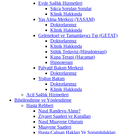
Evde Sağlık Hizmetleri
Sıkça Sorulan Sorular
Klinik Hakkında
Yaş Alma Merkezi (YAŞAM)
Doktorlarımız
Klinik Hakkında
Geleneksel ve Tamamlayıcı Tıp (GETAT)
Doktorlarımız
Klinik Hakkında
Sülük Tedavisi (Hirudoterapi)
Kupa Terapi (Hacamat)
Hipnoterapi
Palyatif Bakım Merkezi
Doktorlarımız
Yoğun Bakım
Doktorlarımız
Klinik Hakkında
Acil Sağlık Hizmetleri
Bilgilendirme ve Yönlendirme
Hasta Rehberi
Nasıl Randevu Alınır?
Ziyaret Saatleri ve Kuralları
Nasıl Muayene Olurum
Muayene Saatleri
Hasta-Çalışan Hakları Ve Sorumlulukları