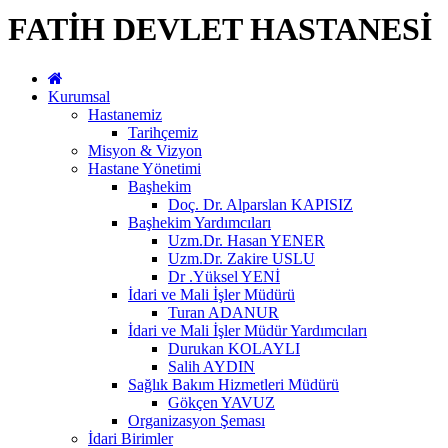
FATİH DEVLET HASTANESİ
Kurumsal
Hastanemiz
Tarihçemiz
Misyon & Vizyon
Hastane Yönetimi
Başhekim
Doç. Dr. Alparslan KAPISIZ
Başhekim Yardımcıları
Uzm.Dr. Hasan YENER
Uzm.Dr. Zakire USLU
Dr .Yüksel YENİ
İdari ve Mali İşler Müdürü
Turan ADANUR
İdari ve Mali İşler Müdür Yardımcıları
Durukan KOLAYLI
Salih AYDIN
Sağlık Bakım Hizmetleri Müdürü
Gökçen YAVUZ
Organizasyon Şeması
İdari Birimler