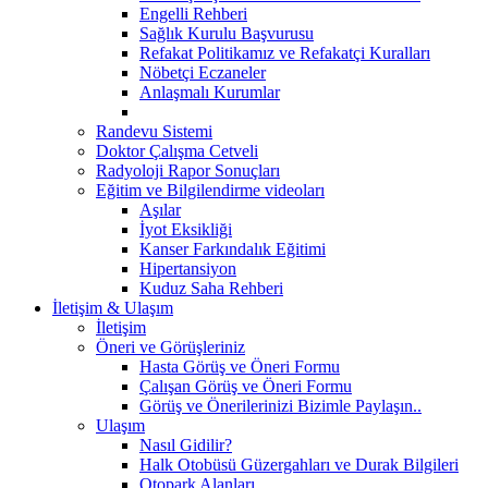
Engelli Rehberi
Sağlık Kurulu Başvurusu
Refakat Politikamız ve Refakatçi Kuralları
Nöbetçi Eczaneler
Anlaşmalı Kurumlar
Randevu Sistemi
Doktor Çalışma Cetveli
Radyoloji Rapor Sonuçları
Eğitim ve Bilgilendirme videoları
Aşılar
İyot Eksikliği
Kanser Farkındalık Eğitimi
Hipertansiyon
Kuduz Saha Rehberi
İletişim & Ulaşım
İletişim
Öneri ve Görüşleriniz
Hasta Görüş ve Öneri Formu
Çalışan Görüş ve Öneri Formu
Görüş ve Önerilerinizi Bizimle Paylaşın..
Ulaşım
Nasıl Gidilir?
Halk Otobüsü Güzergahları ve Durak Bilgileri
Otopark Alanları