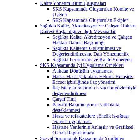
Kalite Yönetim Birim Çalışmaları
SKS Kapsamında Oluşturulan Komite ve
Üyeleri
SKS Kapsamında Oluşturulan Ekipler
Sağlıkta Kalite, Akreditasyon ve Çalışan Hakları
Dairesi Başkanlığı ve ilgili Mevzuatlar
Sağlıkta Kalite, Akreditasyon ve Çalışan
Hakları Dairesi Başkanlığı
Sağlıkta Kalitenin Geliştirilmesi ve
Değerlendirilmesine Dair Yönetmenlik
Sağlıkta Performans ve Kalite Yönergesi
SKS Kapsamında İyi Uygulama Örnekleri
Atıkdan Dönüşüm uygulaması
Hasta- Hasta yakınları- Hekim- Hemşire-
Eczacı işbirliğinde ilaç yönetimi
İlaç istem kurallarının eczacılar gözlemiyle
değerlendirilmesi
Çarşaf Timi
Palyatif Bakımın görsel videolarla
desteklenmesi
Hasta ve refakatçilere yönelik iş-uğraşı
terapisti uygulaması
Hastane Verilerinin Anlaşılır ve Grafiksel
Olarak Raporlanması
Sosyal Sorumluluk Kapsamında Yürütülen