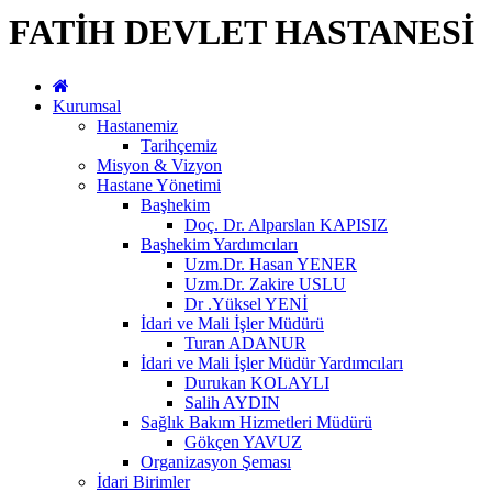
FATİH DEVLET HASTANESİ
Kurumsal
Hastanemiz
Tarihçemiz
Misyon & Vizyon
Hastane Yönetimi
Başhekim
Doç. Dr. Alparslan KAPISIZ
Başhekim Yardımcıları
Uzm.Dr. Hasan YENER
Uzm.Dr. Zakire USLU
Dr .Yüksel YENİ
İdari ve Mali İşler Müdürü
Turan ADANUR
İdari ve Mali İşler Müdür Yardımcıları
Durukan KOLAYLI
Salih AYDIN
Sağlık Bakım Hizmetleri Müdürü
Gökçen YAVUZ
Organizasyon Şeması
İdari Birimler