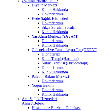
Özellikli Hizmetlerimiz
Diyaliz Merkezi
Klinik Hakkında
Doktorlarımız
Evde Sağlık Hizmetleri
Doktorlarımız
Sıkça Sorulan Sorular
Klinik Hakkında
Yaş Alma Merkezi (YAŞAM)
Doktorlarımız
Klinik Hakkında
Geleneksel ve Tamamlayıcı Tıp (GETAT)
Hipnoterapi
Kupa Terapi (Hacamat)
Sülük Tedavisi (Hirudoterapi)
Doktorlarımız
Klinik Hakkında
Palyatif Bakım Merkezi
Doktorlarımız
Yoğun Bakım
Doktorlarımız
Klinik Hakkında
Acil Sağlık Hizmetleri
Anne&Bebek
Hastanemiz Emzirme Politikası