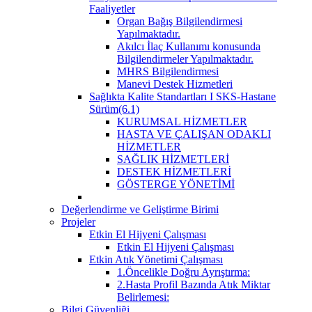
Faaliyetler
Organ Bağış Bilgilendirmesi
Yapılmaktadır.
Akılcı İlaç Kullanımı konusunda
Bilgilendirmeler Yapılmaktadır.
MHRS Bilgilendirmesi
Manevi Destek Hizmetleri
Sağlıkta Kalite Standartları I SKS-Hastane
Sürüm(6.1)
KURUMSAL HİZMETLER
HASTA VE ÇALIŞAN ODAKLI
HİZMETLER
SAĞLIK HİZMETLERİ
DESTEK HİZMETLERİ
GÖSTERGE YÖNETİMİ
Değerlendirme ve Geliştirme Birimi
Projeler
Etkin El Hijyeni Çalışması
Etkin El Hijyeni Çalışması
Etkin Atık Yönetimi Çalışması
1.Öncelikle Doğru Ayrıştırma:
2.Hasta Profil Bazında Atık Miktar
Belirlemesi:
Bilgi Güvenliği