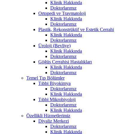
Klinik Hakkında
Doktorlarımız
Ortopedi ve Travmatoloji
Klinik Hakkında
Doktorlarımız
Plastik, Rekonstrüktif ve Estetik Cerrahi
Klinik Hakkında
Doktorlarımız
Üroloji (Bevliye)
Klinik Hakkında
Doktorlarımız
Göğüs Cerrahisi Hastalıkları
Klinik Hakkında
Doktorlarımız
Temel Tıp Bölümler
Tıbbi Biyokimya
Doktorlarımız
Klinik Hakkında
Tıbbi Mikrobiyoloji
Doktorlarımız
Klinik Hakkında
Özellikli Hizmetlerimiz
Diyaliz Merkezi
Doktorlarımız
Klinik Hakkında