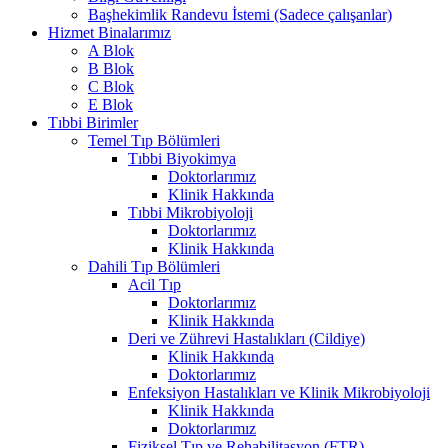
Başhekimlik Randevu İstemi (Sadece çalışanlar)
Hizmet Binalarımız
A Blok
B Blok
C Blok
E Blok
Tıbbi Birimler
Temel Tıp Bölümleri
Tıbbi Biyokimya
Doktorlarımız
Klinik Hakkında
Tıbbi Mikrobiyoloji
Doktorlarımız
Klinik Hakkında
Dahili Tıp Bölümleri
Acil Tıp
Doktorlarımız
Klinik Hakkında
Deri ve Zührevi Hastalıkları (Cildiye)
Klinik Hakkında
Doktorlarımız
Enfeksiyon Hastalıkları ve Klinik Mikrobiyoloji
Klinik Hakkında
Doktorlarımız
Fiziksel Tıp ve Rehabilitasyon (FTR)