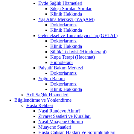
Evde Sağlık Hizmetleri
Sıkça Sorulan Sorular
Klinik Hakkında
Yaş Alma Merkezi (YAŞAM)
Doktorlarımız
Klinik Hakkında
Geleneksel ve Tamamlayıcı Tıp (GETAT)
Doktorlarımız
Klinik Hakkında
Sülük Tedavisi (Hirudoterapi)
Kupa Terapi (Hacamat)
Hipnoterapi
Palyatif Bakım Merkezi
Doktorlarımız
Yoğun Bakım
Doktorlarımız
Klinik Hakkında
Acil Sağlık Hizmetleri
Bilgilendirme ve Yönlendirme
Hasta Rehberi
Nasıl Randevu Alınır?
Ziyaret Saatleri ve Kuralları
Nasıl Muayene Olurum
Muayene Saatleri
Hasta-Çalışan Hakları Ve Sorumlulukları