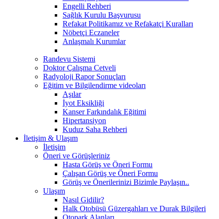
Engelli Rehberi
Sağlık Kurulu Başvurusu
Refakat Politikamız ve Refakatçi Kuralları
Nöbetçi Eczaneler
Anlaşmalı Kurumlar
Randevu Sistemi
Doktor Çalışma Cetveli
Radyoloji Rapor Sonuçları
Eğitim ve Bilgilendirme videoları
Aşılar
İyot Eksikliği
Kanser Farkındalık Eğitimi
Hipertansiyon
Kuduz Saha Rehberi
İletişim & Ulaşım
İletişim
Öneri ve Görüşleriniz
Hasta Görüş ve Öneri Formu
Çalışan Görüş ve Öneri Formu
Görüş ve Önerilerinizi Bizimle Paylaşın..
Ulaşım
Nasıl Gidilir?
Halk Otobüsü Güzergahları ve Durak Bilgileri
Otopark Alanları