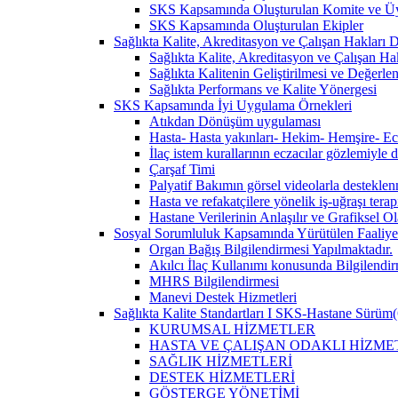
SKS Kapsamında Oluşturulan Komite ve Üy
SKS Kapsamında Oluşturulan Ekipler
Sağlıkta Kalite, Akreditasyon ve Çalışan Hakları Da
Sağlıkta Kalite, Akreditasyon ve Çalışan Hak
Sağlıkta Kalitenin Geliştirilmesi ve Değerl
Sağlıkta Performans ve Kalite Yönergesi
SKS Kapsamında İyi Uygulama Örnekleri
Atıkdan Dönüşüm uygulaması
Hasta- Hasta yakınları- Hekim- Hemşire- Ecza
İlaç istem kurallarının eczacılar gözlemiyle 
Çarşaf Timi
Palyatif Bakımın görsel videolarla destekle
Hasta ve refakatçilere yönelik iş-uğraşı tera
Hastane Verilerinin Anlaşılır ve Grafiksel 
Sosyal Sorumluluk Kapsamında Yürütülen Faaliyet
Organ Bağış Bilgilendirmesi Yapılmaktadır.
Akılcı İlaç Kullanımı konusunda Bilgilendir
MHRS Bilgilendirmesi
Manevi Destek Hizmetleri
Sağlıkta Kalite Standartları I SKS-Hastane Sürüm(
KURUMSAL HİZMETLER
HASTA VE ÇALIŞAN ODAKLI HİZME
SAĞLIK HİZMETLERİ
DESTEK HİZMETLERİ
GÖSTERGE YÖNETİMİ