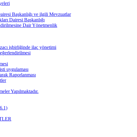
eleri
iresi Başkanlığı ve ilgili Mevzuatlar
ları Dairesi Başkanlığı
endirilmesine Dair Yönetmenlik
cı işbirliğinde ilaç yönetimi
değerlendirilmesi
nmesi
pisti uygulaması
Olarak Raporlanması
ler
meler Yapılmaktadır.
6.1)
TLER