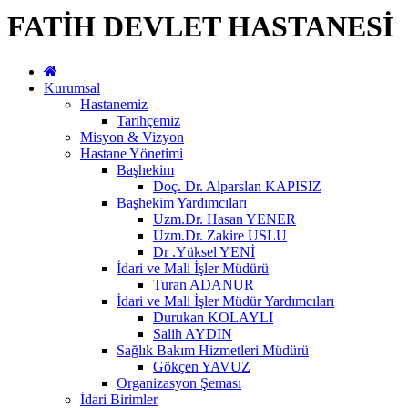
FATİH DEVLET HASTANESİ
Kurumsal
Hastanemiz
Tarihçemiz
Misyon & Vizyon
Hastane Yönetimi
Başhekim
Doç. Dr. Alparslan KAPISIZ
Başhekim Yardımcıları
Uzm.Dr. Hasan YENER
Uzm.Dr. Zakire USLU
Dr .Yüksel YENİ
İdari ve Mali İşler Müdürü
Turan ADANUR
İdari ve Mali İşler Müdür Yardımcıları
Durukan KOLAYLI
Salih AYDIN
Sağlık Bakım Hizmetleri Müdürü
Gökçen YAVUZ
Organizasyon Şeması
İdari Birimler