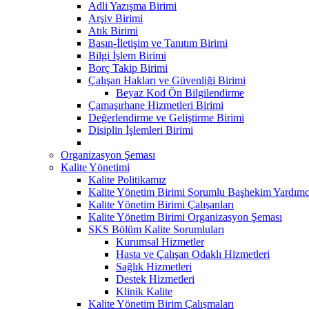
Adli Yazışma Birimi
Arşiv Birimi
Atık Birimi
Basın-İletişim ve Tanıtım Birimi
Bilgi İşlem Birimi
Borç Takip Birimi
Çalışan Hakları ve Güvenliği Birimi
Beyaz Kod Ön Bilgilendirme
Çamaşırhane Hizmetleri Birimi
Değerlendirme ve Geliştirme Birimi
Disiplin İşlemleri Birimi
Organizasyon Şeması
Kalite Yönetimi
Kalite Politikamız
Kalite Yönetim Birimi Sorumlu Başhekim Yardımc
Kalite Yönetim Birimi Çalışanları
Kalite Yönetim Birimi Organizasyon Şeması
SKS Bölüm Kalite Sorumluları
Kurumsal Hizmetler
Hasta ve Çalışan Odaklı Hizmetleri
Sağlık Hizmetleri
Destek Hizmetleri
Klinik Kalite
Kalite Yönetim Birim Çalışmaları