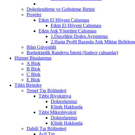
Değerlendirme ve Geliştirme Birimi
Projeler
Etkin El Hijyeni Çalışması
Etkin El Hijyeni Çalışması
Etkin Atık Yönetimi Çalışması
1.Öncelikle Doğru Ayrıştırma:
2.Hasta Profil Bazında Atık Miktar Belirleme
Bilgi Güvenliği
Başhekimlik Randevu İstemi (Sadece çalışanlar)
Hizmet Binalarımız
A Blok
B Blok
C Blok
E Blok
Tıbbi Birimler
Temel Tıp Bölümleri
Tıbbi Biyokimya
Doktorlarımız
Klinik Hakkında
Tıbbi Mikrobiyoloji
Doktorlarımız
Klinik Hakkında
Dahili Tıp Bölümleri
Acil Tıp