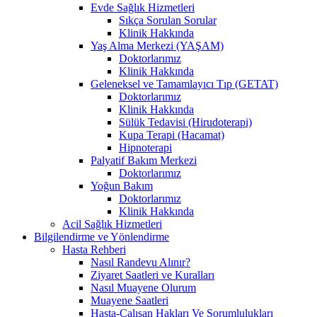
Evde Sağlık Hizmetleri
Sıkça Sorulan Sorular
Klinik Hakkında
Yaş Alma Merkezi (YAŞAM)
Doktorlarımız
Klinik Hakkında
Geleneksel ve Tamamlayıcı Tıp (GETAT)
Doktorlarımız
Klinik Hakkında
Sülük Tedavisi (Hirudoterapi)
Kupa Terapi (Hacamat)
Hipnoterapi
Palyatif Bakım Merkezi
Doktorlarımız
Yoğun Bakım
Doktorlarımız
Klinik Hakkında
Acil Sağlık Hizmetleri
Bilgilendirme ve Yönlendirme
Hasta Rehberi
Nasıl Randevu Alınır?
Ziyaret Saatleri ve Kuralları
Nasıl Muayene Olurum
Muayene Saatleri
Hasta-Çalışan Hakları Ve Sorumlulukları