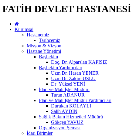
FATİH DEVLET HASTANESİ
Kurumsal
Hastanemiz
Tarihçemiz
Misyon & Vizyon
Hastane Yönetimi
Başhekim
Doç. Dr. Alparslan KAPISIZ
Başhekim Yardımcıları
Uzm.Dr. Hasan YENER
Uzm.Dr. Zakire USLU
Dr .Yüksel YENİ
İdari ve Mali İşler Müdürü
Turan ADANUR
İdari ve Mali İşler Müdür Yardımcıları
Durukan KOLAYLI
Salih AYDIN
Sağlık Bakım Hizmetleri Müdürü
Gökçen YAVUZ
Organizasyon Şeması
İdari Birimler