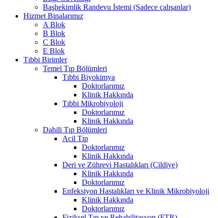
Başhekimlik Randevu İstemi (Sadece çalışanlar)
Hizmet Binalarımız
A Blok
B Blok
C Blok
E Blok
Tıbbi Birimler
Temel Tıp Bölümleri
Tıbbi Biyokimya
Doktorlarımız
Klinik Hakkında
Tıbbi Mikrobiyoloji
Doktorlarımız
Klinik Hakkında
Dahili Tıp Bölümleri
Acil Tıp
Doktorlarımız
Klinik Hakkında
Deri ve Zührevi Hastalıkları (Cildiye)
Klinik Hakkında
Doktorlarımız
Enfeksiyon Hastalıkları ve Klinik Mikrobiyoloji
Klinik Hakkında
Doktorlarımız
Fiziksel Tıp ve Rehabilitasyon (FTR)