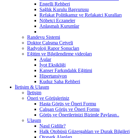
Engelli Rehberi
Sağlık Kurulu Başvurusu
Refakat Politikamız ve Refakatçi Kuralları
Nöbetçi Eczaneler
Anlaşmalı Kurumlar
Randevu Sistemi
Doktor Çalışma Cetveli
Radyoloji Rapor Sonuçları
Eğitim ve Bilgilendirme videoları
Aşılar
İyot Eksikliği
Kanser Farkındalık Eğitimi
Hipertansiyon
Kuduz Saha Rehberi
İletişim & Ulaşım
İletişim
Öneri ve Görüşleriniz
Hasta Görüş ve Öneri Formu
Çalışan Görüş ve Öneri Formu
Görüş ve Önerilerinizi Bizimle Paylaşın..
Ulaşım
Nasıl Gidilir?
Halk Otobüsü Güzergahları ve Durak Bilgileri
Otopark Alanları