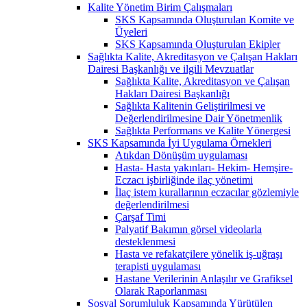
Kalite Yönetim Birim Çalışmaları
SKS Kapsamında Oluşturulan Komite ve
Üyeleri
SKS Kapsamında Oluşturulan Ekipler
Sağlıkta Kalite, Akreditasyon ve Çalışan Hakları
Dairesi Başkanlığı ve ilgili Mevzuatlar
Sağlıkta Kalite, Akreditasyon ve Çalışan
Hakları Dairesi Başkanlığı
Sağlıkta Kalitenin Geliştirilmesi ve
Değerlendirilmesine Dair Yönetmenlik
Sağlıkta Performans ve Kalite Yönergesi
SKS Kapsamında İyi Uygulama Örnekleri
Atıkdan Dönüşüm uygulaması
Hasta- Hasta yakınları- Hekim- Hemşire-
Eczacı işbirliğinde ilaç yönetimi
İlaç istem kurallarının eczacılar gözlemiyle
değerlendirilmesi
Çarşaf Timi
Palyatif Bakımın görsel videolarla
desteklenmesi
Hasta ve refakatçilere yönelik iş-uğraşı
terapisti uygulaması
Hastane Verilerinin Anlaşılır ve Grafiksel
Olarak Raporlanması
Sosyal Sorumluluk Kapsamında Yürütülen