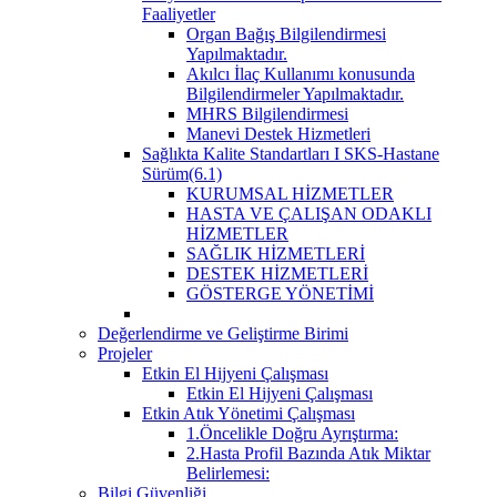
Faaliyetler
Organ Bağış Bilgilendirmesi
Yapılmaktadır.
Akılcı İlaç Kullanımı konusunda
Bilgilendirmeler Yapılmaktadır.
MHRS Bilgilendirmesi
Manevi Destek Hizmetleri
Sağlıkta Kalite Standartları I SKS-Hastane
Sürüm(6.1)
KURUMSAL HİZMETLER
HASTA VE ÇALIŞAN ODAKLI
HİZMETLER
SAĞLIK HİZMETLERİ
DESTEK HİZMETLERİ
GÖSTERGE YÖNETİMİ
Değerlendirme ve Geliştirme Birimi
Projeler
Etkin El Hijyeni Çalışması
Etkin El Hijyeni Çalışması
Etkin Atık Yönetimi Çalışması
1.Öncelikle Doğru Ayrıştırma:
2.Hasta Profil Bazında Atık Miktar
Belirlemesi:
Bilgi Güvenliği