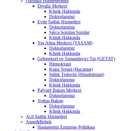
Özellikli Hizmetlerimiz
Diyaliz Merkezi
Klinik Hakkında
Doktorlarımız
Evde Sağlık Hizmetleri
Doktorlarımız
Sıkça Sorulan Sorular
Klinik Hakkında
Yaş Alma Merkezi (YAŞAM)
Doktorlarımız
Klinik Hakkında
Geleneksel ve Tamamlayıcı Tıp (GETAT)
Hipnoterapi
Kupa Terapi (Hacamat)
Sülük Tedavisi (Hirudoterapi)
Doktorlarımız
Klinik Hakkında
Palyatif Bakım Merkezi
Doktorlarımız
Yoğun Bakım
Doktorlarımız
Klinik Hakkında
Acil Sağlık Hizmetleri
Anne&Bebek
Hastanemiz Emzirme Politikası