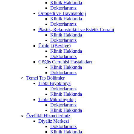
Klinik Hakkında
Doktorlarımız
Ortopedi ve Travmatoloji
Klinik Hakkında
Doktorlarımız
Plastik, Rekonstrüktif ve Estetik Cerrahi
Klinik Hakkında
Doktorlarımız
Üroloji (Bevliye)
Klinik Hakkında
Doktorlarımız
Göğüs Cerrahisi Hastalıkları
Klinik Hakkında
Doktorlarımız
Temel Tıp Bölümler
Tıbbi Biyokimya
Doktorlarımız
Klinik Hakkında
Tıbbi Mikrobiyoloji
Doktorlarımız
Klinik Hakkında
Özellikli Hizmetlerimiz
Diyaliz Merkezi
Doktorlarımız
Klinik Hakkında