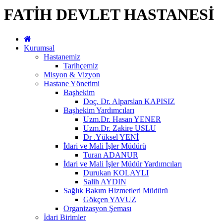
FATİH DEVLET HASTANESİ
Kurumsal
Hastanemiz
Tarihçemiz
Misyon & Vizyon
Hastane Yönetimi
Başhekim
Doç. Dr. Alparslan KAPISIZ
Başhekim Yardımcıları
Uzm.Dr. Hasan YENER
Uzm.Dr. Zakire USLU
Dr .Yüksel YENİ
İdari ve Mali İşler Müdürü
Turan ADANUR
İdari ve Mali İşler Müdür Yardımcıları
Durukan KOLAYLI
Salih AYDIN
Sağlık Bakım Hizmetleri Müdürü
Gökçen YAVUZ
Organizasyon Şeması
İdari Birimler