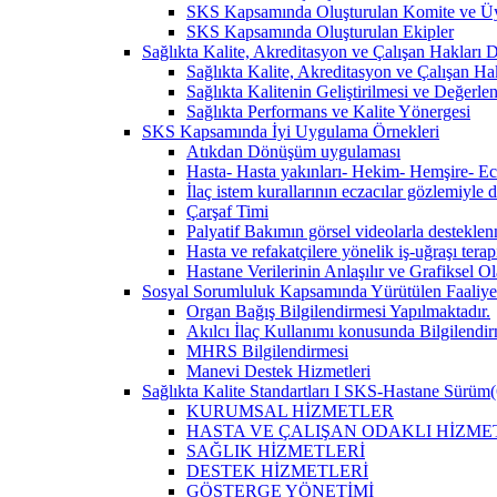
SKS Kapsamında Oluşturulan Komite ve Üy
SKS Kapsamında Oluşturulan Ekipler
Sağlıkta Kalite, Akreditasyon ve Çalışan Hakları Da
Sağlıkta Kalite, Akreditasyon ve Çalışan Hak
Sağlıkta Kalitenin Geliştirilmesi ve Değerl
Sağlıkta Performans ve Kalite Yönergesi
SKS Kapsamında İyi Uygulama Örnekleri
Atıkdan Dönüşüm uygulaması
Hasta- Hasta yakınları- Hekim- Hemşire- Ecza
İlaç istem kurallarının eczacılar gözlemiyle 
Çarşaf Timi
Palyatif Bakımın görsel videolarla destekle
Hasta ve refakatçilere yönelik iş-uğraşı tera
Hastane Verilerinin Anlaşılır ve Grafiksel 
Sosyal Sorumluluk Kapsamında Yürütülen Faaliyet
Organ Bağış Bilgilendirmesi Yapılmaktadır.
Akılcı İlaç Kullanımı konusunda Bilgilendir
MHRS Bilgilendirmesi
Manevi Destek Hizmetleri
Sağlıkta Kalite Standartları I SKS-Hastane Sürüm(
KURUMSAL HİZMETLER
HASTA VE ÇALIŞAN ODAKLI HİZME
SAĞLIK HİZMETLERİ
DESTEK HİZMETLERİ
GÖSTERGE YÖNETİMİ