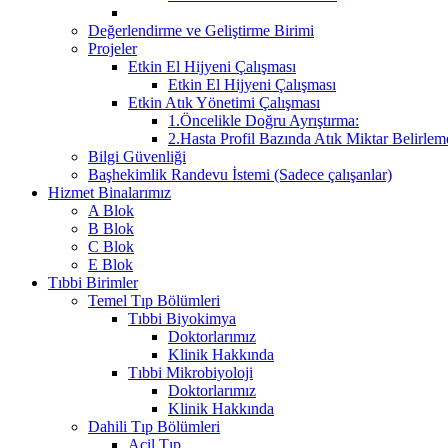
Değerlendirme ve Geliştirme Birimi
Projeler
Etkin El Hijyeni Çalışması
Etkin El Hijyeni Çalışması
Etkin Atık Yönetimi Çalışması
1.Öncelikle Doğru Ayrıştırma:
2.Hasta Profil Bazında Atık Miktar Belirleme
Bilgi Güvenliği
Başhekimlik Randevu İstemi (Sadece çalışanlar)
Hizmet Binalarımız
A Blok
B Blok
C Blok
E Blok
Tıbbi Birimler
Temel Tıp Bölümleri
Tıbbi Biyokimya
Doktorlarımız
Klinik Hakkında
Tıbbi Mikrobiyoloji
Doktorlarımız
Klinik Hakkında
Dahili Tıp Bölümleri
Acil Tıp