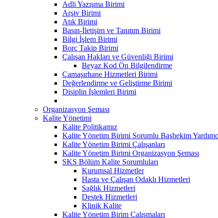
Adli Yazışma Birimi
Arşiv Birimi
Atık Birimi
Basın-İletişim ve Tanıtım Birimi
Bilgi İşlem Birimi
Borç Takip Birimi
Çalışan Hakları ve Güvenliği Birimi
Beyaz Kod Ön Bilgilendirme
Çamaşırhane Hizmetleri Birimi
Değerlendirme ve Geliştirme Birimi
Disiplin İşlemleri Birimi
Organizasyon Şeması
Kalite Yönetimi
Kalite Politikamız
Kalite Yönetim Birimi Sorumlu Başhekim Yardımc
Kalite Yönetim Birimi Çalışanları
Kalite Yönetim Birimi Organizasyon Şeması
SKS Bölüm Kalite Sorumluları
Kurumsal Hizmetler
Hasta ve Çalışan Odaklı Hizmetleri
Sağlık Hizmetleri
Destek Hizmetleri
Klinik Kalite
Kalite Yönetim Birim Çalışmaları