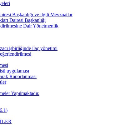
eleri
iresi Başkanlığı ve ilgili Mevzuatlar
ları Dairesi Başkanlığı
endirilmesine Dair Yönetmenlik
cı işbirliğinde ilaç yönetimi
değerlendirilmesi
nmesi
pisti uygulaması
Olarak Raporlanması
ler
meler Yapılmaktadır.
6.1)
TLER