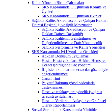
Kalite Yönetim Birim Çalışmaları
SKS Kapsamında Oluşturulan Komite ve
Üyeleri
SKS Kapsamında Oluşturulan Ekipler
Sağlıkta Kalite, Akreditasyon ve Çalışan Hakları
Dairesi Başkanlığı ve ilgili Mevzuatlar
Sağlıkta Kalite, Akreditasyon ve Çalışan
Hakları Dairesi Başkanlığı
Sağlıkta Kalitenin Geliştirilmesi ve
Değerlendirilmesine Dair Yönetmenlik
Sağlıkta Performans ve Kalite Yönergesi
SKS Kapsamında İyi Uygulama Örnekleri
Atıkdan Dönüşüm uygulaması
Hasta- Hasta yakınları- Hekim- Hemşire-
Eczacı işbirliğinde ilaç yönetimi
İlaç istem kurallarının eczacılar gözlemiyle
değerlendirilmesi
Çarşaf Timi
Palyatif Bakımın görsel videolarla
desteklenmesi
Hasta ve refakatçilere yönelik iş-uğraşı
terapisti uygulaması
Hastane Verilerinin Anlaşılır ve Grafiksel
Olarak Raporlanması
Sosyal Sorumluluk Kapsamında Yürütülen