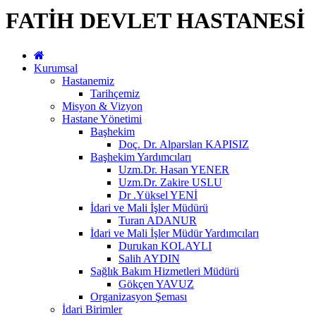
FATİH DEVLET HASTANESİ
Kurumsal
Hastanemiz
Tarihçemiz
Misyon & Vizyon
Hastane Yönetimi
Başhekim
Doç. Dr. Alparslan KAPISIZ
Başhekim Yardımcıları
Uzm.Dr. Hasan YENER
Uzm.Dr. Zakire USLU
Dr .Yüksel YENİ
İdari ve Mali İşler Müdürü
Turan ADANUR
İdari ve Mali İşler Müdür Yardımcıları
Durukan KOLAYLI
Salih AYDIN
Sağlık Bakım Hizmetleri Müdürü
Gökçen YAVUZ
Organizasyon Şeması
İdari Birimler