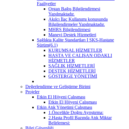
Faaliyetler
Organ Bağış Bilgilendirmesi
Yapılmaktadır.
Akılcı İlaç Kullanımı konusunda
Bilgilendirmeler Yapılmaktadır.
MHRS Bilgilendirmesi
Manevi Destek Hizmetleri
Sağlıkta Kalite Standartları I SKS-Hastane
Sürüm(6.1)
KURUMSAL HİZMETLER
HASTA VE ÇALIŞAN ODAKLI
HİZMETLER
SAĞLIK HİZMETLERİ
DESTEK HİZMETLERİ
GÖSTERGE YÖNETİMİ
Değerlendirme ve Geliştirme Birimi
Projeler
Etkin El Hijyeni Çalışması
Etkin El Hijyeni Çalışması
Etkin Atık Yönetimi Çalışması
1.Öncelikle Doğru Ayrıştırma:
2.Hasta Profil Bazında Atık Miktar
Belirlemesi:
Bilgi Güvenliği