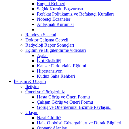
Engelli Rehberi
Sağlık Kurulu Başvurusu
Refakat Politikamız ve Refakatçi Kuralları
Nöbetçi Eczaneler
Anlaşmalı Kurumlar
Randevu Sistemi
Doktor Çalışma Cetveli
Radyoloji Rapor Sonuçları
Eğitim ve Bilgilendirme videoları
Aşılar
İyot Eksikliği
Kanser Farkındalık Eğitimi
Hipertansiyon
Kuduz Saha Rehberi
İletişim & Ulaşım
İletişim
Öneri ve Görüşleriniz
Hasta Görüş ve Öneri Formu
Çalışan Görüş ve Öneri Formu
Görüş ve Önerilerinizi Bizimle Paylaşın..
Ulaşım
Nasıl Gidilir?
Halk Otobüsü Güzergahları ve Durak Bilgileri
Otopark Alanları