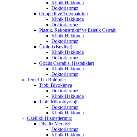
Klinik Hakkında
Doktorlarımız
Ortopedi ve Travmatoloji
Klinik Hakkında
Doktorlarımız
Plastik, Rekonstrüktif ve Estetik Cerrahi
Klinik Hakkında
Doktorlarımız
Üroloji (Bevliye)
Klinik Hakkında
Doktorlarımız
Göğüs Cerrahisi Hastalıkları
Klinik Hakkında
Doktorlarımız
Temel Tıp Bölümler
Tıbbi Biyokimya
Doktorlarımız
Klinik Hakkında
Tıbbi Mikrobiyoloji
Doktorlarımız
Klinik Hakkında
Özellikli Hizmetlerimiz
Diyaliz Merkezi
Doktorlarımız
Klinik Hakkında