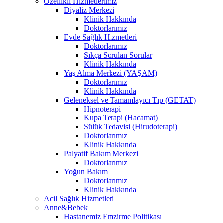
Özellikli Hizmetlerimiz
Diyaliz Merkezi
Klinik Hakkında
Doktorlarımız
Evde Sağlık Hizmetleri
Doktorlarımız
Sıkça Sorulan Sorular
Klinik Hakkında
Yaş Alma Merkezi (YAŞAM)
Doktorlarımız
Klinik Hakkında
Geleneksel ve Tamamlayıcı Tıp (GETAT)
Hipnoterapi
Kupa Terapi (Hacamat)
Sülük Tedavisi (Hirudoterapi)
Doktorlarımız
Klinik Hakkında
Palyatif Bakım Merkezi
Doktorlarımız
Yoğun Bakım
Doktorlarımız
Klinik Hakkında
Acil Sağlık Hizmetleri
Anne&Bebek
Hastanemiz Emzirme Politikası