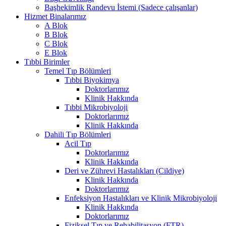
Başhekimlik Randevu İstemi (Sadece çalışanlar)
Hizmet Binalarımız
A Blok
B Blok
C Blok
E Blok
Tıbbi Birimler
Temel Tıp Bölümleri
Tıbbi Biyokimya
Doktorlarımız
Klinik Hakkında
Tıbbi Mikrobiyoloji
Doktorlarımız
Klinik Hakkında
Dahili Tıp Bölümleri
Acil Tıp
Doktorlarımız
Klinik Hakkında
Deri ve Zührevi Hastalıkları (Cildiye)
Klinik Hakkında
Doktorlarımız
Enfeksiyon Hastalıkları ve Klinik Mikrobiyoloji
Klinik Hakkında
Doktorlarımız
Fiziksel Tıp ve Rehabilitasyon (FTR)