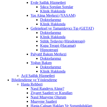
Evde Sağlık Hizmetleri
Sıkça Sorulan Sorular
Klinik Hakkında
Yaş Alma Merkezi (YAŞAM)
Doktorlarımız
Klinik Hakkında
Geleneksel ve Tamamlayıcı Tıp (GETAT)
Doktorlarımız
Klinik Hakkında
Sülük Tedavisi (Hirudoterapi)
Kupa Terapi (Hacamat)
Hipnoterapi
Palyatif Bakım Merkezi
Doktorlarımız
Yoğun Bakım
Doktorlarımız
Klinik Hakkında
Acil Sağlık Hizmetleri
Bilgilendirme ve Yönlendirme
Hasta Rehberi
Nasıl Randevu Alınır?
Ziyaret Saatleri ve Kuralları
Nasıl Muayene Olurum
Muayene Saatleri
Hasta-Çalışan Hakları Ve Sorumlulukları