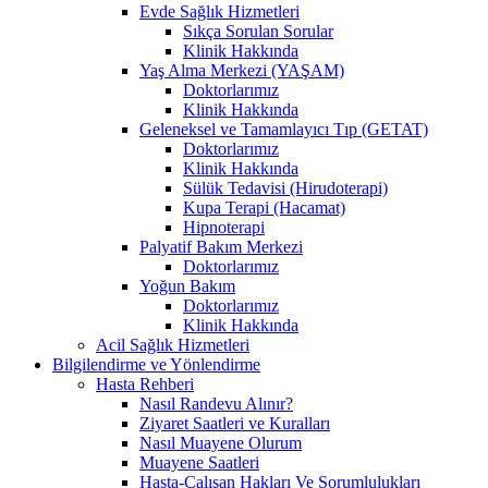
Evde Sağlık Hizmetleri
Sıkça Sorulan Sorular
Klinik Hakkında
Yaş Alma Merkezi (YAŞAM)
Doktorlarımız
Klinik Hakkında
Geleneksel ve Tamamlayıcı Tıp (GETAT)
Doktorlarımız
Klinik Hakkında
Sülük Tedavisi (Hirudoterapi)
Kupa Terapi (Hacamat)
Hipnoterapi
Palyatif Bakım Merkezi
Doktorlarımız
Yoğun Bakım
Doktorlarımız
Klinik Hakkında
Acil Sağlık Hizmetleri
Bilgilendirme ve Yönlendirme
Hasta Rehberi
Nasıl Randevu Alınır?
Ziyaret Saatleri ve Kuralları
Nasıl Muayene Olurum
Muayene Saatleri
Hasta-Çalışan Hakları Ve Sorumlulukları