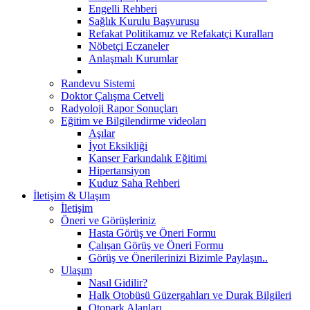
Engelli Rehberi
Sağlık Kurulu Başvurusu
Refakat Politikamız ve Refakatçi Kuralları
Nöbetçi Eczaneler
Anlaşmalı Kurumlar
Randevu Sistemi
Doktor Çalışma Cetveli
Radyoloji Rapor Sonuçları
Eğitim ve Bilgilendirme videoları
Aşılar
İyot Eksikliği
Kanser Farkındalık Eğitimi
Hipertansiyon
Kuduz Saha Rehberi
İletişim & Ulaşım
İletişim
Öneri ve Görüşleriniz
Hasta Görüş ve Öneri Formu
Çalışan Görüş ve Öneri Formu
Görüş ve Önerilerinizi Bizimle Paylaşın..
Ulaşım
Nasıl Gidilir?
Halk Otobüsü Güzergahları ve Durak Bilgileri
Otopark Alanları