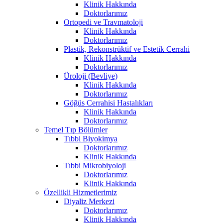
Klinik Hakkında
Doktorlarımız
Ortopedi ve Travmatoloji
Klinik Hakkında
Doktorlarımız
Plastik, Rekonstrüktif ve Estetik Cerrahi
Klinik Hakkında
Doktorlarımız
Üroloji (Bevliye)
Klinik Hakkında
Doktorlarımız
Göğüs Cerrahisi Hastalıkları
Klinik Hakkında
Doktorlarımız
Temel Tıp Bölümler
Tıbbi Biyokimya
Doktorlarımız
Klinik Hakkında
Tıbbi Mikrobiyoloji
Doktorlarımız
Klinik Hakkında
Özellikli Hizmetlerimiz
Diyaliz Merkezi
Doktorlarımız
Klinik Hakkında