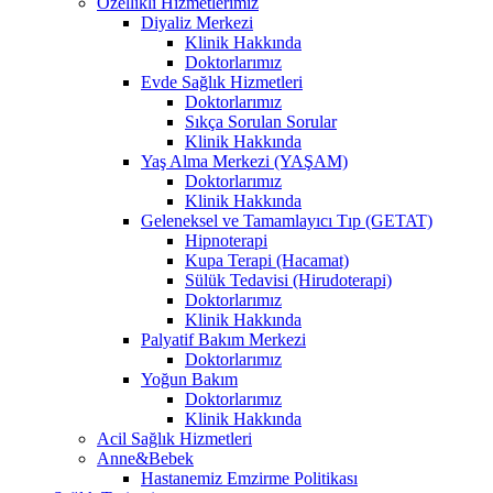
Özellikli Hizmetlerimiz
Diyaliz Merkezi
Klinik Hakkında
Doktorlarımız
Evde Sağlık Hizmetleri
Doktorlarımız
Sıkça Sorulan Sorular
Klinik Hakkında
Yaş Alma Merkezi (YAŞAM)
Doktorlarımız
Klinik Hakkında
Geleneksel ve Tamamlayıcı Tıp (GETAT)
Hipnoterapi
Kupa Terapi (Hacamat)
Sülük Tedavisi (Hirudoterapi)
Doktorlarımız
Klinik Hakkında
Palyatif Bakım Merkezi
Doktorlarımız
Yoğun Bakım
Doktorlarımız
Klinik Hakkında
Acil Sağlık Hizmetleri
Anne&Bebek
Hastanemiz Emzirme Politikası