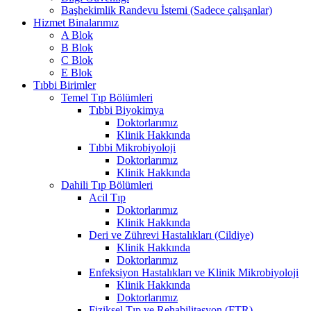
Başhekimlik Randevu İstemi (Sadece çalışanlar)
Hizmet Binalarımız
A Blok
B Blok
C Blok
E Blok
Tıbbi Birimler
Temel Tıp Bölümleri
Tıbbi Biyokimya
Doktorlarımız
Klinik Hakkında
Tıbbi Mikrobiyoloji
Doktorlarımız
Klinik Hakkında
Dahili Tıp Bölümleri
Acil Tıp
Doktorlarımız
Klinik Hakkında
Deri ve Zührevi Hastalıkları (Cildiye)
Klinik Hakkında
Doktorlarımız
Enfeksiyon Hastalıkları ve Klinik Mikrobiyoloji
Klinik Hakkında
Doktorlarımız
Fiziksel Tıp ve Rehabilitasyon (FTR)