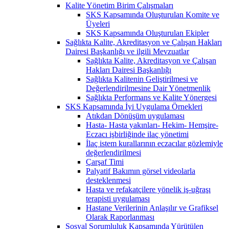
Kalite Yönetim Birim Çalışmaları
SKS Kapsamında Oluşturulan Komite ve
Üyeleri
SKS Kapsamında Oluşturulan Ekipler
Sağlıkta Kalite, Akreditasyon ve Çalışan Hakları
Dairesi Başkanlığı ve ilgili Mevzuatlar
Sağlıkta Kalite, Akreditasyon ve Çalışan
Hakları Dairesi Başkanlığı
Sağlıkta Kalitenin Geliştirilmesi ve
Değerlendirilmesine Dair Yönetmenlik
Sağlıkta Performans ve Kalite Yönergesi
SKS Kapsamında İyi Uygulama Örnekleri
Atıkdan Dönüşüm uygulaması
Hasta- Hasta yakınları- Hekim- Hemşire-
Eczacı işbirliğinde ilaç yönetimi
İlaç istem kurallarının eczacılar gözlemiyle
değerlendirilmesi
Çarşaf Timi
Palyatif Bakımın görsel videolarla
desteklenmesi
Hasta ve refakatçilere yönelik iş-uğraşı
terapisti uygulaması
Hastane Verilerinin Anlaşılır ve Grafiksel
Olarak Raporlanması
Sosyal Sorumluluk Kapsamında Yürütülen