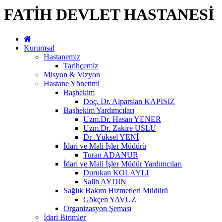
FATİH DEVLET HASTANESİ
Kurumsal
Hastanemiz
Tarihçemiz
Misyon & Vizyon
Hastane Yönetimi
Başhekim
Doç. Dr. Alparslan KAPISIZ
Başhekim Yardımcıları
Uzm.Dr. Hasan YENER
Uzm.Dr. Zakire USLU
Dr .Yüksel YENİ
İdari ve Mali İşler Müdürü
Turan ADANUR
İdari ve Mali İşler Müdür Yardımcıları
Durukan KOLAYLI
Salih AYDIN
Sağlık Bakım Hizmetleri Müdürü
Gökçen YAVUZ
Organizasyon Şeması
İdari Birimler