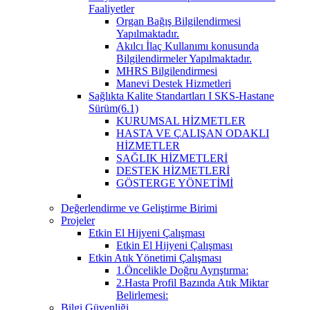
Faaliyetler
Organ Bağış Bilgilendirmesi
Yapılmaktadır.
Akılcı İlaç Kullanımı konusunda
Bilgilendirmeler Yapılmaktadır.
MHRS Bilgilendirmesi
Manevi Destek Hizmetleri
Sağlıkta Kalite Standartları I SKS-Hastane
Sürüm(6.1)
KURUMSAL HİZMETLER
HASTA VE ÇALIŞAN ODAKLI
HİZMETLER
SAĞLIK HİZMETLERİ
DESTEK HİZMETLERİ
GÖSTERGE YÖNETİMİ
Değerlendirme ve Geliştirme Birimi
Projeler
Etkin El Hijyeni Çalışması
Etkin El Hijyeni Çalışması
Etkin Atık Yönetimi Çalışması
1.Öncelikle Doğru Ayrıştırma:
2.Hasta Profil Bazında Atık Miktar
Belirlemesi:
Bilgi Güvenliği