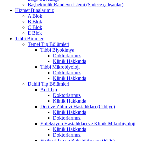
Başhekimlik Randevu İstemi (Sadece çalışanlar)
Hizmet Binalarımız
A Blok
B Blok
C Blok
E Blok
Tıbbi Birimler
Temel Tıp Bölümleri
Tıbbi Biyokimya
Doktorlarımız
Klinik Hakkında
Tıbbi Mikrobiyoloji
Doktorlarımız
Klinik Hakkında
Dahili Tıp Bölümleri
Acil Tıp
Doktorlarımız
Klinik Hakkında
Deri ve Zührevi Hastalıkları (Cildiye)
Klinik Hakkında
Doktorlarımız
Enfeksiyon Hastalıkları ve Klinik Mikrobiyoloji
Klinik Hakkında
Doktorlarımız
Fiziksel Tıp ve Rehabilitasyon (FTR)