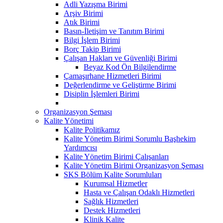
Adli Yazışma Birimi
Arşiv Birimi
Atık Birimi
Basın-İletişim ve Tanıtım Birimi
Bilgi İşlem Birimi
Borç Takip Birimi
Çalışan Hakları ve Güvenliği Birimi
Beyaz Kod Ön Bilgilendirme
Çamaşırhane Hizmetleri Birimi
Değerlendirme ve Geliştirme Birimi
Disiplin İşlemleri Birimi
Organizasyon Şeması
Kalite Yönetimi
Kalite Politikamız
Kalite Yönetim Birimi Sorumlu Başhekim
Yardımcısı
Kalite Yönetim Birimi Çalışanları
Kalite Yönetim Birimi Organizasyon Şeması
SKS Bölüm Kalite Sorumluları
Kurumsal Hizmetler
Hasta ve Çalışan Odaklı Hizmetleri
Sağlık Hizmetleri
Destek Hizmetleri
Klinik Kalite