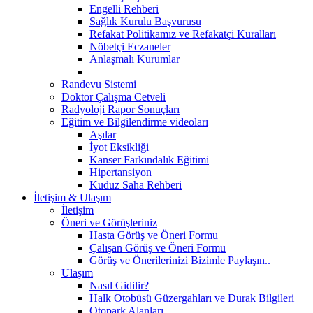
Engelli Rehberi
Sağlık Kurulu Başvurusu
Refakat Politikamız ve Refakatçi Kuralları
Nöbetçi Eczaneler
Anlaşmalı Kurumlar
Randevu Sistemi
Doktor Çalışma Cetveli
Radyoloji Rapor Sonuçları
Eğitim ve Bilgilendirme videoları
Aşılar
İyot Eksikliği
Kanser Farkındalık Eğitimi
Hipertansiyon
Kuduz Saha Rehberi
İletişim & Ulaşım
İletişim
Öneri ve Görüşleriniz
Hasta Görüş ve Öneri Formu
Çalışan Görüş ve Öneri Formu
Görüş ve Önerilerinizi Bizimle Paylaşın..
Ulaşım
Nasıl Gidilir?
Halk Otobüsü Güzergahları ve Durak Bilgileri
Otopark Alanları