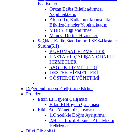
Faaliyetler
Organ Bağış Bilgilendirmesi
Yapılmaktadır.
Akılcı İlaç Kullanımı konusunda
Bilgilendirmeler Yapılmaktadır.
MHRS Bilgilendirmesi
Manevi Destek Hizmetleri
Sağlıkta Kalite Standartları I SKS-Hastane
Sürüm(6.1)
KURUMSAL HİZMETLER
HASTA VE ÇALIŞAN ODAKLI
HİZMETLER
SAĞLIK HİZMETLERİ
DESTEK HİZMETLERİ
GÖSTERGE YÖNETİMİ
Değerlendirme ve Geliştirme Birimi
Projeler
Etkin El Hijyeni Çalışması
Etkin El Hijyeni Çalışması
Etkin Atık Yönetimi Çalışması
1.Öncelikle Doğru Ayrıştırma:
2.Hasta Profil Bazında Atık Miktar
Belirlemesi:
Bilgi Güvenliği