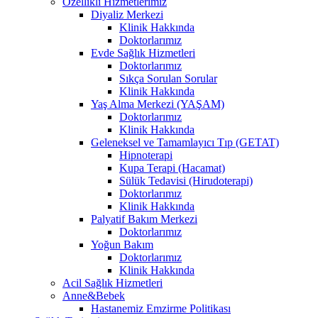
Özellikli Hizmetlerimiz
Diyaliz Merkezi
Klinik Hakkında
Doktorlarımız
Evde Sağlık Hizmetleri
Doktorlarımız
Sıkça Sorulan Sorular
Klinik Hakkında
Yaş Alma Merkezi (YAŞAM)
Doktorlarımız
Klinik Hakkında
Geleneksel ve Tamamlayıcı Tıp (GETAT)
Hipnoterapi
Kupa Terapi (Hacamat)
Sülük Tedavisi (Hirudoterapi)
Doktorlarımız
Klinik Hakkında
Palyatif Bakım Merkezi
Doktorlarımız
Yoğun Bakım
Doktorlarımız
Klinik Hakkında
Acil Sağlık Hizmetleri
Anne&Bebek
Hastanemiz Emzirme Politikası