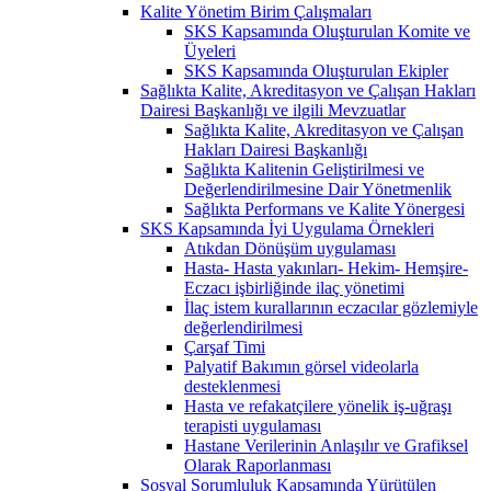
Kalite Yönetim Birim Çalışmaları
SKS Kapsamında Oluşturulan Komite ve
Üyeleri
SKS Kapsamında Oluşturulan Ekipler
Sağlıkta Kalite, Akreditasyon ve Çalışan Hakları
Dairesi Başkanlığı ve ilgili Mevzuatlar
Sağlıkta Kalite, Akreditasyon ve Çalışan
Hakları Dairesi Başkanlığı
Sağlıkta Kalitenin Geliştirilmesi ve
Değerlendirilmesine Dair Yönetmenlik
Sağlıkta Performans ve Kalite Yönergesi
SKS Kapsamında İyi Uygulama Örnekleri
Atıkdan Dönüşüm uygulaması
Hasta- Hasta yakınları- Hekim- Hemşire-
Eczacı işbirliğinde ilaç yönetimi
İlaç istem kurallarının eczacılar gözlemiyle
değerlendirilmesi
Çarşaf Timi
Palyatif Bakımın görsel videolarla
desteklenmesi
Hasta ve refakatçilere yönelik iş-uğraşı
terapisti uygulaması
Hastane Verilerinin Anlaşılır ve Grafiksel
Olarak Raporlanması
Sosyal Sorumluluk Kapsamında Yürütülen