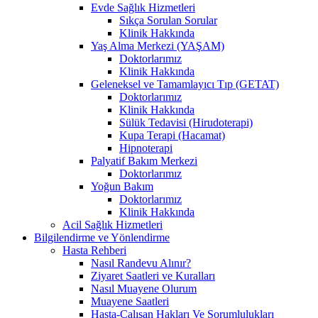
Evde Sağlık Hizmetleri
Sıkça Sorulan Sorular
Klinik Hakkında
Yaş Alma Merkezi (YAŞAM)
Doktorlarımız
Klinik Hakkında
Geleneksel ve Tamamlayıcı Tıp (GETAT)
Doktorlarımız
Klinik Hakkında
Sülük Tedavisi (Hirudoterapi)
Kupa Terapi (Hacamat)
Hipnoterapi
Palyatif Bakım Merkezi
Doktorlarımız
Yoğun Bakım
Doktorlarımız
Klinik Hakkında
Acil Sağlık Hizmetleri
Bilgilendirme ve Yönlendirme
Hasta Rehberi
Nasıl Randevu Alınır?
Ziyaret Saatleri ve Kuralları
Nasıl Muayene Olurum
Muayene Saatleri
Hasta-Çalışan Hakları Ve Sorumlulukları