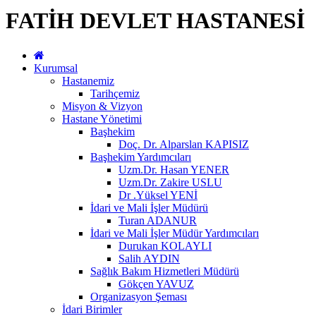
FATİH DEVLET HASTANESİ
Kurumsal
Hastanemiz
Tarihçemiz
Misyon & Vizyon
Hastane Yönetimi
Başhekim
Doç. Dr. Alparslan KAPISIZ
Başhekim Yardımcıları
Uzm.Dr. Hasan YENER
Uzm.Dr. Zakire USLU
Dr .Yüksel YENİ
İdari ve Mali İşler Müdürü
Turan ADANUR
İdari ve Mali İşler Müdür Yardımcıları
Durukan KOLAYLI
Salih AYDIN
Sağlık Bakım Hizmetleri Müdürü
Gökçen YAVUZ
Organizasyon Şeması
İdari Birimler