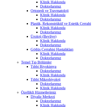
Klinik Hakkında
Doktorlarımız
Ortopedi ve Travmatoloji
Klinik Hakkında
Doktorlarımız
Plastik, Rekonstrüktif ve Estetik Cerrahi
Klinik Hakkında
Doktorlarımız
Üroloji (Bevliye)
Klinik Hakkında
Doktorlarımız
Göğüs Cerrahisi Hastalıkları
Klinik Hakkında
Doktorlarımız
Temel Tıp Bölümler
Tıbbi Biyokimya
Doktorlarımız
Klinik Hakkında
Tıbbi Mikrobiyoloji
Doktorlarımız
Klinik Hakkında
Özellikli Hizmetlerimiz
Diyaliz Merkezi
Doktorlarımız
Klinik Hakkında