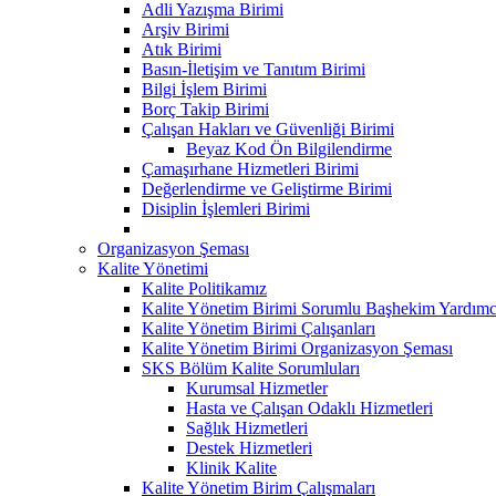
Adli Yazışma Birimi
Arşiv Birimi
Atık Birimi
Basın-İletişim ve Tanıtım Birimi
Bilgi İşlem Birimi
Borç Takip Birimi
Çalışan Hakları ve Güvenliği Birimi
Beyaz Kod Ön Bilgilendirme
Çamaşırhane Hizmetleri Birimi
Değerlendirme ve Geliştirme Birimi
Disiplin İşlemleri Birimi
Organizasyon Şeması
Kalite Yönetimi
Kalite Politikamız
Kalite Yönetim Birimi Sorumlu Başhekim Yardımc
Kalite Yönetim Birimi Çalışanları
Kalite Yönetim Birimi Organizasyon Şeması
SKS Bölüm Kalite Sorumluları
Kurumsal Hizmetler
Hasta ve Çalışan Odaklı Hizmetleri
Sağlık Hizmetleri
Destek Hizmetleri
Klinik Kalite
Kalite Yönetim Birim Çalışmaları