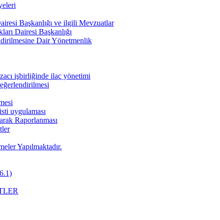
eleri
iresi Başkanlığı ve ilgili Mevzuatlar
ları Dairesi Başkanlığı
endirilmesine Dair Yönetmenlik
cı işbirliğinde ilaç yönetimi
değerlendirilmesi
nmesi
pisti uygulaması
Olarak Raporlanması
ler
meler Yapılmaktadır.
6.1)
TLER