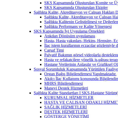
SKS Kapsamında Oluşturulan Komite ve Üy
SKS Kapsamında Oluşturulan Ekipler
Sağlıkta Kalite, Akreditasyon ve Çalışan Hakları Da
Sağlıkta Kalite, Akreditasyon ve Çalışan Hak
Sağlıkta Kalitenin Geliştirilmesi ve Değerl
Sağlıkta Performans ve Kalite Yönergesi
SKS Kapsamında İyi Uygulama Örnekleri
Atıkdan Dönüşüm uygulaması
Hasta- Hasta yakınları- Hekim- Hemşire- Ecza
İlaç istem kurallarının eczacılar gözlemiyle 
Çarşaf Timi
Palyatif Bakımın görsel videolarla destekle
Hasta ve refakatçilere yönelik iş-uğraşı tera
Hastane Verilerinin Anlaşılır ve Grafiksel 
Sosyal Sorumluluk Kapsamında Yürütülen Faaliyet
Organ Bağış Bilgilendirmesi Yapılmaktadır.
Akılcı İlaç Kullanımı konusunda Bilgilendir
MHRS Bilgilendirmesi
Manevi Destek Hizmetleri
Sağlıkta Kalite Standartları I SKS-Hastane Sürüm(
KURUMSAL HİZMETLER
HASTA VE ÇALIŞAN ODAKLI HİZME
SAĞLIK HİZMETLERİ
DESTEK HİZMETLERİ
GÖSTERGE YÖNETİMİ