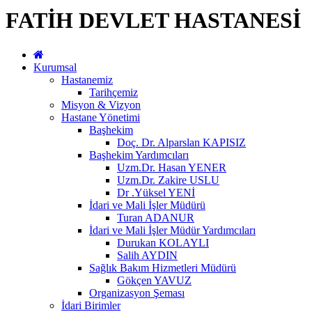
FATİH DEVLET HASTANESİ
Kurumsal
Hastanemiz
Tarihçemiz
Misyon & Vizyon
Hastane Yönetimi
Başhekim
Doç. Dr. Alparslan KAPISIZ
Başhekim Yardımcıları
Uzm.Dr. Hasan YENER
Uzm.Dr. Zakire USLU
Dr .Yüksel YENİ
İdari ve Mali İşler Müdürü
Turan ADANUR
İdari ve Mali İşler Müdür Yardımcıları
Durukan KOLAYLI
Salih AYDIN
Sağlık Bakım Hizmetleri Müdürü
Gökçen YAVUZ
Organizasyon Şeması
İdari Birimler