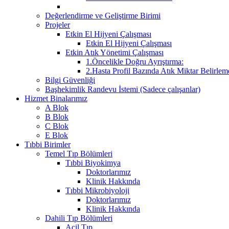
Değerlendirme ve Geliştirme Birimi
Projeler
Etkin El Hijyeni Çalışması
Etkin El Hijyeni Çalışması
Etkin Atık Yönetimi Çalışması
1.Öncelikle Doğru Ayrıştırma:
2.Hasta Profil Bazında Atık Miktar Belirleme
Bilgi Güvenliği
Başhekimlik Randevu İstemi (Sadece çalışanlar)
Hizmet Binalarımız
A Blok
B Blok
C Blok
E Blok
Tıbbi Birimler
Temel Tıp Bölümleri
Tıbbi Biyokimya
Doktorlarımız
Klinik Hakkında
Tıbbi Mikrobiyoloji
Doktorlarımız
Klinik Hakkında
Dahili Tıp Bölümleri
Acil Tıp