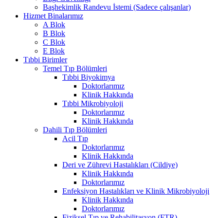
Başhekimlik Randevu İstemi (Sadece çalışanlar)
Hizmet Binalarımız
A Blok
B Blok
C Blok
E Blok
Tıbbi Birimler
Temel Tıp Bölümleri
Tıbbi Biyokimya
Doktorlarımız
Klinik Hakkında
Tıbbi Mikrobiyoloji
Doktorlarımız
Klinik Hakkında
Dahili Tıp Bölümleri
Acil Tıp
Doktorlarımız
Klinik Hakkında
Deri ve Zührevi Hastalıkları (Cildiye)
Klinik Hakkında
Doktorlarımız
Enfeksiyon Hastalıkları ve Klinik Mikrobiyoloji
Klinik Hakkında
Doktorlarımız
Fiziksel Tıp ve Rehabilitasyon (FTR)