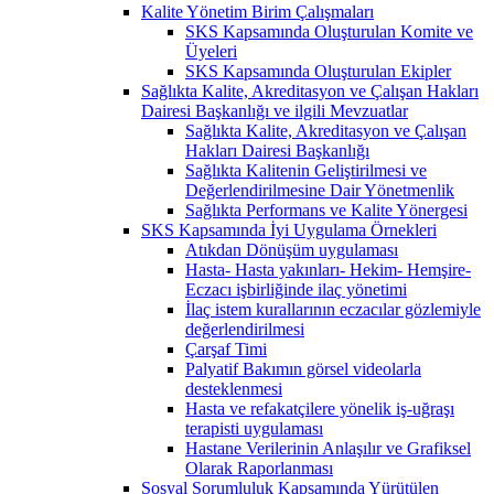
Kalite Yönetim Birim Çalışmaları
SKS Kapsamında Oluşturulan Komite ve
Üyeleri
SKS Kapsamında Oluşturulan Ekipler
Sağlıkta Kalite, Akreditasyon ve Çalışan Hakları
Dairesi Başkanlığı ve ilgili Mevzuatlar
Sağlıkta Kalite, Akreditasyon ve Çalışan
Hakları Dairesi Başkanlığı
Sağlıkta Kalitenin Geliştirilmesi ve
Değerlendirilmesine Dair Yönetmenlik
Sağlıkta Performans ve Kalite Yönergesi
SKS Kapsamında İyi Uygulama Örnekleri
Atıkdan Dönüşüm uygulaması
Hasta- Hasta yakınları- Hekim- Hemşire-
Eczacı işbirliğinde ilaç yönetimi
İlaç istem kurallarının eczacılar gözlemiyle
değerlendirilmesi
Çarşaf Timi
Palyatif Bakımın görsel videolarla
desteklenmesi
Hasta ve refakatçilere yönelik iş-uğraşı
terapisti uygulaması
Hastane Verilerinin Anlaşılır ve Grafiksel
Olarak Raporlanması
Sosyal Sorumluluk Kapsamında Yürütülen