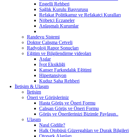
Engelli Rehberi
Sağlık Kurulu Başvurusu
Refakat Politikamız ve Refakatçi Kuralları
Nöbetçi Eczaneler
Anlaşmalı Kurumlar
Randevu Sistemi
Doktor Çalışma Cetveli
Radyoloji Rapor Sonuçları
Eğitim ve Bilgilendirme videoları
Aşılar
İyot Eksikliği
Kanser Farkındalık Eğitimi
Hipertansiyon
Kuduz Saha Rehberi
İletişim & Ulaşım
İletişim
Öneri ve Görüşleriniz
Hasta Görüş ve Öneri Formu
Çalışan Görüş ve Öneri Formu
Görüş ve Önerilerinizi Bizimle Paylaşın..
Ulaşım
Nasıl Gidilir?
Halk Otobüsü Güzergahları ve Durak Bilgileri
Otopark Alanları