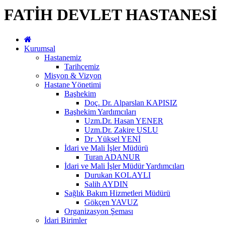
FATİH DEVLET HASTANESİ
Kurumsal
Hastanemiz
Tarihçemiz
Misyon & Vizyon
Hastane Yönetimi
Başhekim
Doç. Dr. Alparslan KAPISIZ
Başhekim Yardımcıları
Uzm.Dr. Hasan YENER
Uzm.Dr. Zakire USLU
Dr .Yüksel YENİ
İdari ve Mali İşler Müdürü
Turan ADANUR
İdari ve Mali İşler Müdür Yardımcıları
Durukan KOLAYLI
Salih AYDIN
Sağlık Bakım Hizmetleri Müdürü
Gökçen YAVUZ
Organizasyon Şeması
İdari Birimler