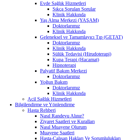
Evde Sağlık Hizmetleri
Sıkça Sorulan Sorular
Klinik Hakkında
Yaş Alma Merkezi (YAŞAM)
Doktorlarımız
Klinik Hakkında
Geleneksel ve Tamamlayıcı Tıp (GETAT)
Doktorlarımız
Klinik Hakkında
Sülük Tedavisi (Hirudoterapi)
Kupa Terapi (Hacamat)
Hipnoterapi
Palyatif Bakım Merkezi
Doktorlarımız
Yoğun Bakım
Doktorlarımız
Klinik Hakkında
Acil Sağlık Hizmetleri
Bilgilendirme ve Yönlendirme
Hasta Rehberi
Nasıl Randevu Alınır?
Ziyaret Saatleri ve Kuralları
Nasıl Muayene Olurum
Muayene Saatleri
Hasta-Çalışan Hakları Ve Sorumlulukları