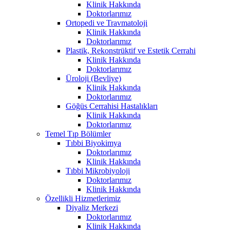
Klinik Hakkında
Doktorlarımız
Ortopedi ve Travmatoloji
Klinik Hakkında
Doktorlarımız
Plastik, Rekonstrüktif ve Estetik Cerrahi
Klinik Hakkında
Doktorlarımız
Üroloji (Bevliye)
Klinik Hakkında
Doktorlarımız
Göğüs Cerrahisi Hastalıkları
Klinik Hakkında
Doktorlarımız
Temel Tıp Bölümler
Tıbbi Biyokimya
Doktorlarımız
Klinik Hakkında
Tıbbi Mikrobiyoloji
Doktorlarımız
Klinik Hakkında
Özellikli Hizmetlerimiz
Diyaliz Merkezi
Doktorlarımız
Klinik Hakkında