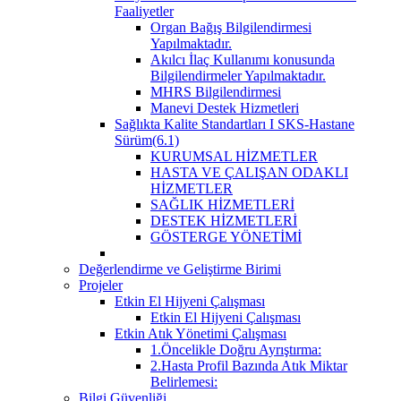
Faaliyetler
Organ Bağış Bilgilendirmesi
Yapılmaktadır.
Akılcı İlaç Kullanımı konusunda
Bilgilendirmeler Yapılmaktadır.
MHRS Bilgilendirmesi
Manevi Destek Hizmetleri
Sağlıkta Kalite Standartları I SKS-Hastane
Sürüm(6.1)
KURUMSAL HİZMETLER
HASTA VE ÇALIŞAN ODAKLI
HİZMETLER
SAĞLIK HİZMETLERİ
DESTEK HİZMETLERİ
GÖSTERGE YÖNETİMİ
Değerlendirme ve Geliştirme Birimi
Projeler
Etkin El Hijyeni Çalışması
Etkin El Hijyeni Çalışması
Etkin Atık Yönetimi Çalışması
1.Öncelikle Doğru Ayrıştırma:
2.Hasta Profil Bazında Atık Miktar
Belirlemesi:
Bilgi Güvenliği