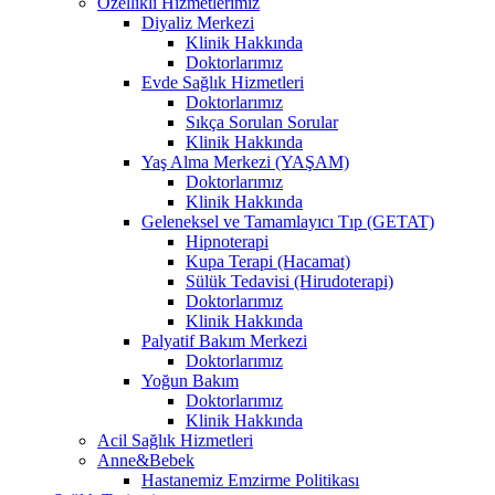
Özellikli Hizmetlerimiz
Diyaliz Merkezi
Klinik Hakkında
Doktorlarımız
Evde Sağlık Hizmetleri
Doktorlarımız
Sıkça Sorulan Sorular
Klinik Hakkında
Yaş Alma Merkezi (YAŞAM)
Doktorlarımız
Klinik Hakkında
Geleneksel ve Tamamlayıcı Tıp (GETAT)
Hipnoterapi
Kupa Terapi (Hacamat)
Sülük Tedavisi (Hirudoterapi)
Doktorlarımız
Klinik Hakkında
Palyatif Bakım Merkezi
Doktorlarımız
Yoğun Bakım
Doktorlarımız
Klinik Hakkında
Acil Sağlık Hizmetleri
Anne&Bebek
Hastanemiz Emzirme Politikası