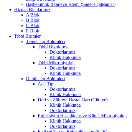
Başhekimlik Randevu İstemi (Sadece çalışanlar)
Hizmet Binalarımız
A Blok
B Blok
C Blok
E Blok
Tıbbi Birimler
Temel Tıp Bölümleri
Tıbbi Biyokimya
Doktorlarımız
Klinik Hakkında
Tıbbi Mikrobiyoloji
Doktorlarımız
Klinik Hakkında
Dahili Tıp Bölümleri
Acil Tıp
Doktorlarımız
Klinik Hakkında
Deri ve Zührevi Hastalıkları (Cildiye)
Klinik Hakkında
Doktorlarımız
Enfeksiyon Hastalıkları ve Klinik Mikrobiyoloji
Klinik Hakkında
Doktorlarımız
Fiziksel Tıp ve Rehabilitasyon (FTR)