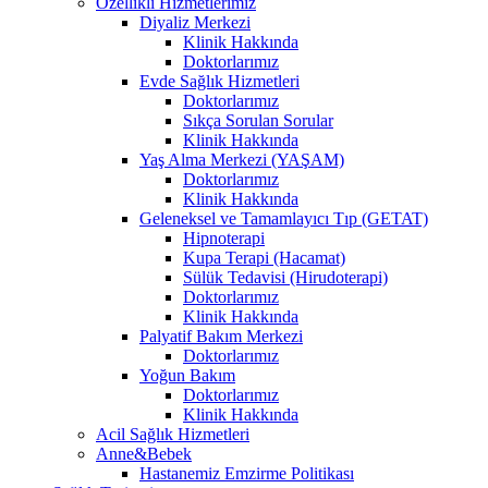
Özellikli Hizmetlerimiz
Diyaliz Merkezi
Klinik Hakkında
Doktorlarımız
Evde Sağlık Hizmetleri
Doktorlarımız
Sıkça Sorulan Sorular
Klinik Hakkında
Yaş Alma Merkezi (YAŞAM)
Doktorlarımız
Klinik Hakkında
Geleneksel ve Tamamlayıcı Tıp (GETAT)
Hipnoterapi
Kupa Terapi (Hacamat)
Sülük Tedavisi (Hirudoterapi)
Doktorlarımız
Klinik Hakkında
Palyatif Bakım Merkezi
Doktorlarımız
Yoğun Bakım
Doktorlarımız
Klinik Hakkında
Acil Sağlık Hizmetleri
Anne&Bebek
Hastanemiz Emzirme Politikası