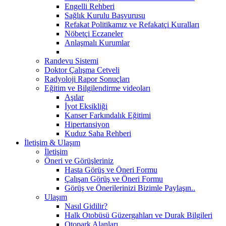
Engelli Rehberi
Sağlık Kurulu Başvurusu
Refakat Politikamız ve Refakatçi Kuralları
Nöbetçi Eczaneler
Anlaşmalı Kurumlar
Randevu Sistemi
Doktor Çalışma Cetveli
Radyoloji Rapor Sonuçları
Eğitim ve Bilgilendirme videoları
Aşılar
İyot Eksikliği
Kanser Farkındalık Eğitimi
Hipertansiyon
Kuduz Saha Rehberi
İletişim & Ulaşım
İletişim
Öneri ve Görüşleriniz
Hasta Görüş ve Öneri Formu
Çalışan Görüş ve Öneri Formu
Görüş ve Önerilerinizi Bizimle Paylaşın..
Ulaşım
Nasıl Gidilir?
Halk Otobüsü Güzergahları ve Durak Bilgileri
Otopark Alanları