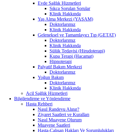
Evde Sağlık Hizmetleri
Sıkça Sorulan Sorular
Klinik Hakkında
Yaş Alma Merkezi (YAŞAM)
Doktorlarımız
Klinik Hakkında
Geleneksel ve Tamamlayıcı Tıp (GETAT)
Doktorlarımız
Klinik Hakkında
Sülük Tedavisi (Hirudoterapi)
Kupa Terapi (Hacamat)
Hipnoterapi
Palyatif Bakım Merkezi
Doktorlarımız
Yoğun Bakım
Doktorlarımız
Klinik Hakkında
Acil Sağlık Hizmetleri
Bilgilendirme ve Yönlendirme
Hasta Rehberi
Nasıl Randevu Alınır?
Ziyaret Saatleri ve Kuralları
Nasıl Muayene Olurum
Muayene Saatleri
Hasta-Çalışan Hakları Ve Sorumlulukları