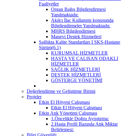
Faaliyetler
Organ Bağış Bilgilendirmesi
Yapılmaktadır.
Akılcı İlaç Kullanımı konusunda
Bilgilendirmeler Yapılmaktadır.
MHRS Bilgilendirmesi
Manevi Destek Hizmetleri
Sağlıkta Kalite Standartları I SKS-Hastane
Sürüm(6.1)
KURUMSAL HİZMETLER
HASTA VE ÇALIŞAN ODAKLI
HİZMETLER
SAĞLIK HİZMETLERİ
DESTEK HİZMETLERİ
GÖSTERGE YÖNETİMİ
Değerlendirme ve Geliştirme Birimi
Projeler
Etkin El Hijyeni Çalışması
Etkin El Hijyeni Çalışması
Etkin Atık Yönetimi Çalışması
1.Öncelikle Doğru Ayrıştırma:
2.Hasta Profil Bazında Atık Miktar
Belirlemesi:
Bilgi Güvenliği