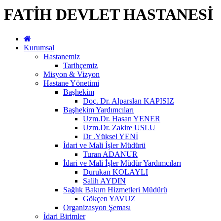
FATİH DEVLET HASTANESİ
Kurumsal
Hastanemiz
Tarihçemiz
Misyon & Vizyon
Hastane Yönetimi
Başhekim
Doç. Dr. Alparslan KAPISIZ
Başhekim Yardımcıları
Uzm.Dr. Hasan YENER
Uzm.Dr. Zakire USLU
Dr .Yüksel YENİ
İdari ve Mali İşler Müdürü
Turan ADANUR
İdari ve Mali İşler Müdür Yardımcıları
Durukan KOLAYLI
Salih AYDIN
Sağlık Bakım Hizmetleri Müdürü
Gökçen YAVUZ
Organizasyon Şeması
İdari Birimler