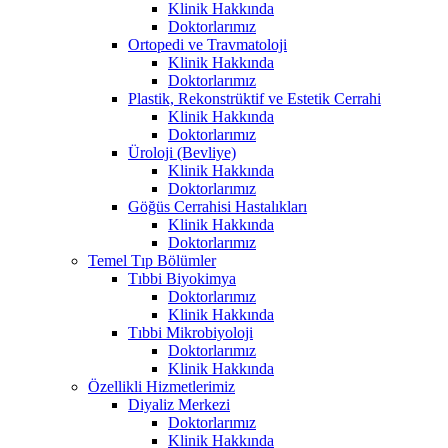
Klinik Hakkında
Doktorlarımız
Ortopedi ve Travmatoloji
Klinik Hakkında
Doktorlarımız
Plastik, Rekonstrüktif ve Estetik Cerrahi
Klinik Hakkında
Doktorlarımız
Üroloji (Bevliye)
Klinik Hakkında
Doktorlarımız
Göğüs Cerrahisi Hastalıkları
Klinik Hakkında
Doktorlarımız
Temel Tıp Bölümler
Tıbbi Biyokimya
Doktorlarımız
Klinik Hakkında
Tıbbi Mikrobiyoloji
Doktorlarımız
Klinik Hakkında
Özellikli Hizmetlerimiz
Diyaliz Merkezi
Doktorlarımız
Klinik Hakkında