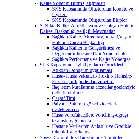
Kalite Yönetim Birim Çalışmaları
SKS Kapsamında Oluşturulan Komite ve
Üyeleri
SKS Kapsamında Oluşturulan Ekipler
Sağlıkta Kalite, Akreditasyon ve Çalışan Hakları
Dairesi Başkanlığı ve ilgili Mevzuatlar
Sağlıkta Kalite, Akreditasyon ve Çalışan
Hakları Dairesi Başkanlığı
Sağlıkta Kalitenin Geliştirilmesi ve
Değerlendirilmesine Dair Yönetmenlik
Sağlıkta Performans ve Kalite Yönergesi
SKS Kapsamında İyi Uygulama Örnekleri
Atıkdan Dönüşüm uygulaması
Hasta- Hasta yakınları- Hekim- Hemşire-
Eczacı işbirliğinde ilaç yönetimi
İlaç istem kurallarının eczacılar gözlemiyle
değerlendirilmesi
Çarşaf Timi
Palyatif Bakımın görsel videolarla
desteklenmesi
Hasta ve refakatçilere yönelik iş-uğraşı
terapisti uygulaması
Hastane Verilerinin Anlaşılır ve Grafiksel
Olarak Raporlanması
Sosyal Sorumluluk Kapsamında Yürütülen