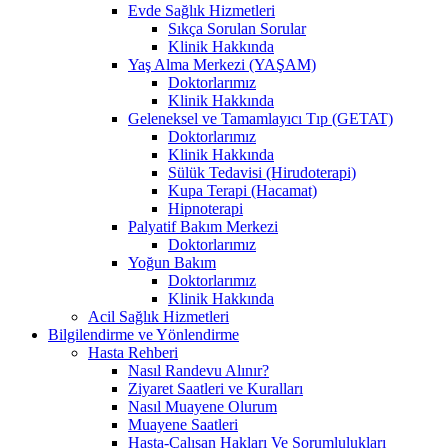
Evde Sağlık Hizmetleri
Sıkça Sorulan Sorular
Klinik Hakkında
Yaş Alma Merkezi (YAŞAM)
Doktorlarımız
Klinik Hakkında
Geleneksel ve Tamamlayıcı Tıp (GETAT)
Doktorlarımız
Klinik Hakkında
Sülük Tedavisi (Hirudoterapi)
Kupa Terapi (Hacamat)
Hipnoterapi
Palyatif Bakım Merkezi
Doktorlarımız
Yoğun Bakım
Doktorlarımız
Klinik Hakkında
Acil Sağlık Hizmetleri
Bilgilendirme ve Yönlendirme
Hasta Rehberi
Nasıl Randevu Alınır?
Ziyaret Saatleri ve Kuralları
Nasıl Muayene Olurum
Muayene Saatleri
Hasta-Çalışan Hakları Ve Sorumlulukları