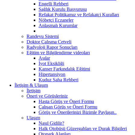
Engelli Rehberi
Sağlık Kurulu Başvurusu
Refakat Politikamız ve Refakatçi Kuralları
Nöbetçi Eczaneler
Anlaşmalı Kurumlar
Randevu Sistemi
Doktor Çalışma Cetveli
Radyoloji Rapor Sonuçları
Eğitim ve Bilgilendirme videoları
Aşılar
İyot Eksikliği
Kanser Farkındalık Eğitimi
Hipertansiyon
Kuduz Saha Rehberi
İletişim & Ulaşım
İletişim
Öneri ve Görüşleriniz
Hasta Görüş ve Öneri Formu
Çalışan Görüş ve Öneri Formu
Görüş ve Önerilerinizi Bizimle Paylaşın..
Ulaşım
Nasıl Gidilir?
Halk Otobüsü Güzergahları ve Durak Bilgileri
Otopark Alanları