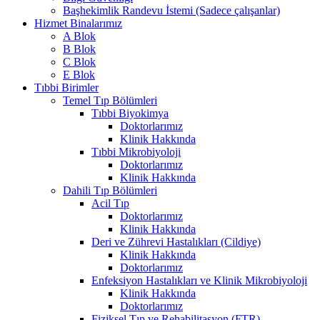
Başhekimlik Randevu İstemi (Sadece çalışanlar)
Hizmet Binalarımız
A Blok
B Blok
C Blok
E Blok
Tıbbi Birimler
Temel Tıp Bölümleri
Tıbbi Biyokimya
Doktorlarımız
Klinik Hakkında
Tıbbi Mikrobiyoloji
Doktorlarımız
Klinik Hakkında
Dahili Tıp Bölümleri
Acil Tıp
Doktorlarımız
Klinik Hakkında
Deri ve Zührevi Hastalıkları (Cildiye)
Klinik Hakkında
Doktorlarımız
Enfeksiyon Hastalıkları ve Klinik Mikrobiyoloji
Klinik Hakkında
Doktorlarımız
Fiziksel Tıp ve Rehabilitasyon (FTR)