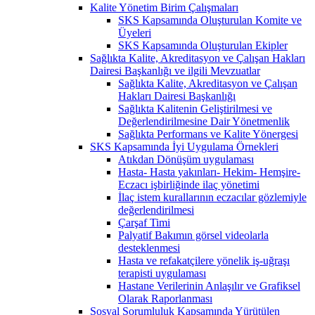
Kalite Yönetim Birim Çalışmaları
SKS Kapsamında Oluşturulan Komite ve
Üyeleri
SKS Kapsamında Oluşturulan Ekipler
Sağlıkta Kalite, Akreditasyon ve Çalışan Hakları
Dairesi Başkanlığı ve ilgili Mevzuatlar
Sağlıkta Kalite, Akreditasyon ve Çalışan
Hakları Dairesi Başkanlığı
Sağlıkta Kalitenin Geliştirilmesi ve
Değerlendirilmesine Dair Yönetmenlik
Sağlıkta Performans ve Kalite Yönergesi
SKS Kapsamında İyi Uygulama Örnekleri
Atıkdan Dönüşüm uygulaması
Hasta- Hasta yakınları- Hekim- Hemşire-
Eczacı işbirliğinde ilaç yönetimi
İlaç istem kurallarının eczacılar gözlemiyle
değerlendirilmesi
Çarşaf Timi
Palyatif Bakımın görsel videolarla
desteklenmesi
Hasta ve refakatçilere yönelik iş-uğraşı
terapisti uygulaması
Hastane Verilerinin Anlaşılır ve Grafiksel
Olarak Raporlanması
Sosyal Sorumluluk Kapsamında Yürütülen