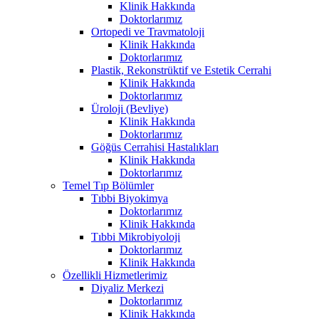
Klinik Hakkında
Doktorlarımız
Ortopedi ve Travmatoloji
Klinik Hakkında
Doktorlarımız
Plastik, Rekonstrüktif ve Estetik Cerrahi
Klinik Hakkında
Doktorlarımız
Üroloji (Bevliye)
Klinik Hakkında
Doktorlarımız
Göğüs Cerrahisi Hastalıkları
Klinik Hakkında
Doktorlarımız
Temel Tıp Bölümler
Tıbbi Biyokimya
Doktorlarımız
Klinik Hakkında
Tıbbi Mikrobiyoloji
Doktorlarımız
Klinik Hakkında
Özellikli Hizmetlerimiz
Diyaliz Merkezi
Doktorlarımız
Klinik Hakkında