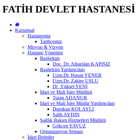
FATİH DEVLET HASTANESİ
Kurumsal
Hastanemiz
Tarihçemiz
Misyon & Vizyon
Hastane Yönetimi
Başhekim
Doç. Dr. Alparslan KAPISIZ
Başhekim Yardımcıları
Uzm.Dr. Hasan YENER
Uzm.Dr. Zakire USLU
Dr .Yüksel YENİ
İdari ve Mali İşler Müdürü
Turan ADANUR
İdari ve Mali İşler Müdür Yardımcıları
Durukan KOLAYLI
Salih AYDIN
Sağlık Bakım Hizmetleri Müdürü
Gökçen YAVUZ
Organizasyon Şeması
İdari Birimler