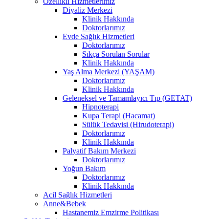
Özellikli Hizmetlerimiz
Diyaliz Merkezi
Klinik Hakkında
Doktorlarımız
Evde Sağlık Hizmetleri
Doktorlarımız
Sıkça Sorulan Sorular
Klinik Hakkında
Yaş Alma Merkezi (YAŞAM)
Doktorlarımız
Klinik Hakkında
Geleneksel ve Tamamlayıcı Tıp (GETAT)
Hipnoterapi
Kupa Terapi (Hacamat)
Sülük Tedavisi (Hirudoterapi)
Doktorlarımız
Klinik Hakkında
Palyatif Bakım Merkezi
Doktorlarımız
Yoğun Bakım
Doktorlarımız
Klinik Hakkında
Acil Sağlık Hizmetleri
Anne&Bebek
Hastanemiz Emzirme Politikası