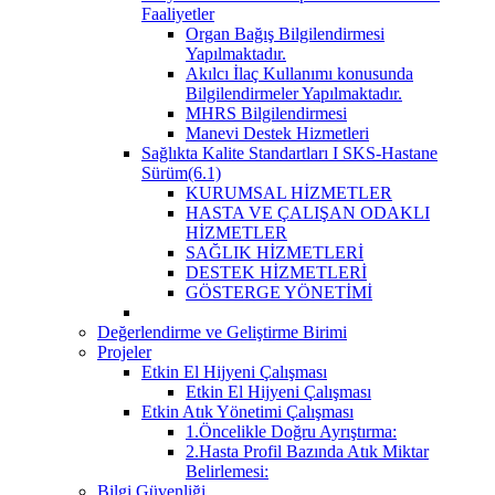
Faaliyetler
Organ Bağış Bilgilendirmesi
Yapılmaktadır.
Akılcı İlaç Kullanımı konusunda
Bilgilendirmeler Yapılmaktadır.
MHRS Bilgilendirmesi
Manevi Destek Hizmetleri
Sağlıkta Kalite Standartları I SKS-Hastane
Sürüm(6.1)
KURUMSAL HİZMETLER
HASTA VE ÇALIŞAN ODAKLI
HİZMETLER
SAĞLIK HİZMETLERİ
DESTEK HİZMETLERİ
GÖSTERGE YÖNETİMİ
Değerlendirme ve Geliştirme Birimi
Projeler
Etkin El Hijyeni Çalışması
Etkin El Hijyeni Çalışması
Etkin Atık Yönetimi Çalışması
1.Öncelikle Doğru Ayrıştırma:
2.Hasta Profil Bazında Atık Miktar
Belirlemesi:
Bilgi Güvenliği