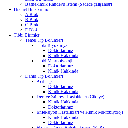
Başhekimlik Randevu İstemi (Sadece çalışanlar)
Hizmet Binalarımız
A Blok
B Blok
C Blok
E Blok
Tıbbi Birimler
Temel Tıp Bölümleri
Tıbbi Biyokimya
Doktorlarımız
Klinik Hakkında
Tıbbi Mikrobiyoloji
Doktorlarımız
Klinik Hakkında
Dahili Tıp Bölümleri
Acil Tıp
Doktorlarımız
Klinik Hakkında
Deri ve Zührevi Hastalıkları (Cildiye)
Klinik Hakkında
Doktorlarımız
Enfeksiyon Hastalıkları ve Klinik Mikrobiyoloji
Klinik Hakkında
Doktorlarımız
Fiziksel Tıp ve Rehabilitasyon (FTR)