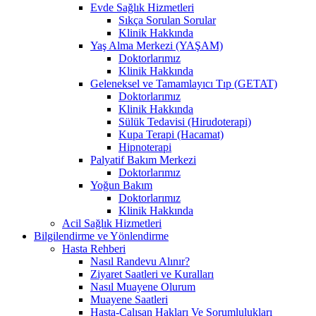
Evde Sağlık Hizmetleri
Sıkça Sorulan Sorular
Klinik Hakkında
Yaş Alma Merkezi (YAŞAM)
Doktorlarımız
Klinik Hakkında
Geleneksel ve Tamamlayıcı Tıp (GETAT)
Doktorlarımız
Klinik Hakkında
Sülük Tedavisi (Hirudoterapi)
Kupa Terapi (Hacamat)
Hipnoterapi
Palyatif Bakım Merkezi
Doktorlarımız
Yoğun Bakım
Doktorlarımız
Klinik Hakkında
Acil Sağlık Hizmetleri
Bilgilendirme ve Yönlendirme
Hasta Rehberi
Nasıl Randevu Alınır?
Ziyaret Saatleri ve Kuralları
Nasıl Muayene Olurum
Muayene Saatleri
Hasta-Çalışan Hakları Ve Sorumlulukları