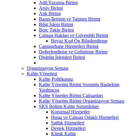
Adli Yazışma Birimi
Arşiv Birimi
Atık Birimi
Basın-İletişim ve Tanıtım Birimi
Bilgi İşlem Birimi
Borç Takip Birimi
Çalışan Hakları ve Güvenliği Birimi
Beyaz Kod Ön Bilgilendirme
Çamaşırhane Hizmetleri Birimi
Değerlendirme ve Geliştirme Birimi
Disiplin İşlemleri Birimi
Organizasyon Şeması
Kalite Yönetimi
Kalite Politikamız
Kalite Yönetim Birimi Sorumlu Başhekim
Yardımcısı
Kalite Yönetim Birimi Çalışanları
Kalite Yönetim Birimi Organizasyon Şeması
SKS Bölüm Kalite Sorumluları
Kurumsal Hizmetler
Hasta ve Çalışan Odaklı Hizmetleri
Sağlık Hizmetleri
Destek Hizmetleri
Klinik Kalite