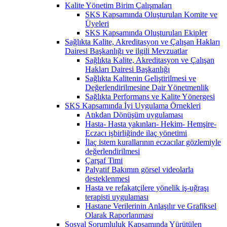
Kalite Yönetim Birim Çalışmaları
SKS Kapsamında Oluşturulan Komite ve
Üyeleri
SKS Kapsamında Oluşturulan Ekipler
Sağlıkta Kalite, Akreditasyon ve Çalışan Hakları
Dairesi Başkanlığı ve ilgili Mevzuatlar
Sağlıkta Kalite, Akreditasyon ve Çalışan
Hakları Dairesi Başkanlığı
Sağlıkta Kalitenin Geliştirilmesi ve
Değerlendirilmesine Dair Yönetmenlik
Sağlıkta Performans ve Kalite Yönergesi
SKS Kapsamında İyi Uygulama Örnekleri
Atıkdan Dönüşüm uygulaması
Hasta- Hasta yakınları- Hekim- Hemşire-
Eczacı işbirliğinde ilaç yönetimi
İlaç istem kurallarının eczacılar gözlemiyle
değerlendirilmesi
Çarşaf Timi
Palyatif Bakımın görsel videolarla
desteklenmesi
Hasta ve refakatçilere yönelik iş-uğraşı
terapisti uygulaması
Hastane Verilerinin Anlaşılır ve Grafiksel
Olarak Raporlanması
Sosyal Sorumluluk Kapsamında Yürütülen