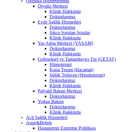
Özellikli Hizmetlerimiz
Diyaliz Merkezi
Klinik Hakkında
Doktorlarımız
Evde Sağlık Hizmetleri
Doktorlarımız
Sıkça Sorulan Sorular
Klinik Hakkında
Yaş Alma Merkezi (YAŞAM)
Doktorlarımız
Klinik Hakkında
Geleneksel ve Tamamlayıcı Tıp (GETAT)
Hipnoterapi
Kupa Terapi (Hacamat)
Sülük Tedavisi (Hirudoterapi)
Doktorlarımız
Klinik Hakkında
Palyatif Bakım Merkezi
Doktorlarımız
Yoğun Bakım
Doktorlarımız
Klinik Hakkında
Acil Sağlık Hizmetleri
Anne&Bebek
Hastanemiz Emzirme Politikası