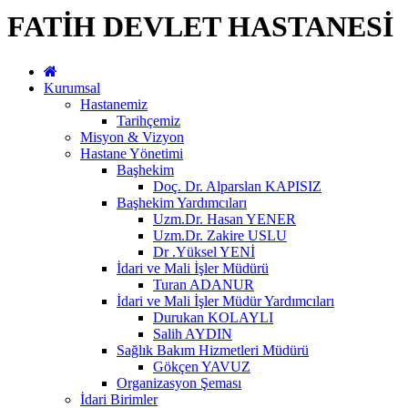
FATİH DEVLET HASTANESİ
Kurumsal
Hastanemiz
Tarihçemiz
Misyon & Vizyon
Hastane Yönetimi
Başhekim
Doç. Dr. Alparslan KAPISIZ
Başhekim Yardımcıları
Uzm.Dr. Hasan YENER
Uzm.Dr. Zakire USLU
Dr .Yüksel YENİ
İdari ve Mali İşler Müdürü
Turan ADANUR
İdari ve Mali İşler Müdür Yardımcıları
Durukan KOLAYLI
Salih AYDIN
Sağlık Bakım Hizmetleri Müdürü
Gökçen YAVUZ
Organizasyon Şeması
İdari Birimler