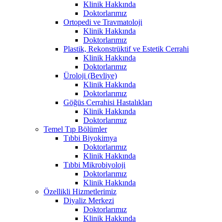
Klinik Hakkında
Doktorlarımız
Ortopedi ve Travmatoloji
Klinik Hakkında
Doktorlarımız
Plastik, Rekonstrüktif ve Estetik Cerrahi
Klinik Hakkında
Doktorlarımız
Üroloji (Bevliye)
Klinik Hakkında
Doktorlarımız
Göğüs Cerrahisi Hastalıkları
Klinik Hakkında
Doktorlarımız
Temel Tıp Bölümler
Tıbbi Biyokimya
Doktorlarımız
Klinik Hakkında
Tıbbi Mikrobiyoloji
Doktorlarımız
Klinik Hakkında
Özellikli Hizmetlerimiz
Diyaliz Merkezi
Doktorlarımız
Klinik Hakkında