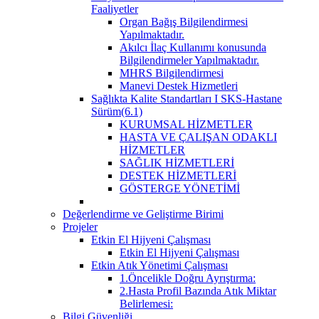
Faaliyetler
Organ Bağış Bilgilendirmesi
Yapılmaktadır.
Akılcı İlaç Kullanımı konusunda
Bilgilendirmeler Yapılmaktadır.
MHRS Bilgilendirmesi
Manevi Destek Hizmetleri
Sağlıkta Kalite Standartları I SKS-Hastane
Sürüm(6.1)
KURUMSAL HİZMETLER
HASTA VE ÇALIŞAN ODAKLI
HİZMETLER
SAĞLIK HİZMETLERİ
DESTEK HİZMETLERİ
GÖSTERGE YÖNETİMİ
Değerlendirme ve Geliştirme Birimi
Projeler
Etkin El Hijyeni Çalışması
Etkin El Hijyeni Çalışması
Etkin Atık Yönetimi Çalışması
1.Öncelikle Doğru Ayrıştırma:
2.Hasta Profil Bazında Atık Miktar
Belirlemesi:
Bilgi Güvenliği