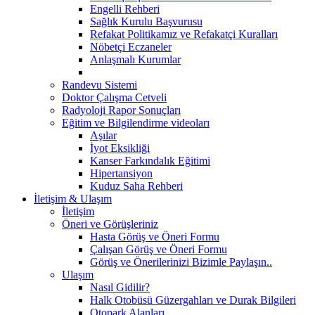
Engelli Rehberi
Sağlık Kurulu Başvurusu
Refakat Politikamız ve Refakatçi Kuralları
Nöbetçi Eczaneler
Anlaşmalı Kurumlar
Randevu Sistemi
Doktor Çalışma Cetveli
Radyoloji Rapor Sonuçları
Eğitim ve Bilgilendirme videoları
Aşılar
İyot Eksikliği
Kanser Farkındalık Eğitimi
Hipertansiyon
Kuduz Saha Rehberi
İletişim & Ulaşım
İletişim
Öneri ve Görüşleriniz
Hasta Görüş ve Öneri Formu
Çalışan Görüş ve Öneri Formu
Görüş ve Önerilerinizi Bizimle Paylaşın..
Ulaşım
Nasıl Gidilir?
Halk Otobüsü Güzergahları ve Durak Bilgileri
Otopark Alanları