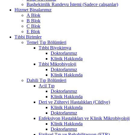
Başhekimlik Randevu İstemi (Sadece çalışanlar)
Hizmet Binalarımız
A Blok
B Blok
C Blok
E Blok
Tıbbi Birimler
Temel Tıp Bölümleri
Tıbbi Biyokimya
Doktorlarımız
Klinik Hakkında
Tıbbi Mikrobiyoloji
Doktorlarımız
Klinik Hakkında
Dahili Tıp Bölümleri
Acil Tıp
Doktorlarımız
Klinik Hakkında
Deri ve Zührevi Hastalıkları (Cildiye)
Klinik Hakkında
Doktorlarımız
Enfeksiyon Hastalıkları ve Klinik Mikrobiyoloji
Klinik Hakkında
Doktorlarımız
Fiziksel Tıp ve Rehabilitasyon (FTR)