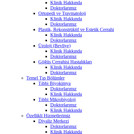
Klinik Hakkında
Doktorlarımız
Ortopedi ve Travmatoloji
Klinik Hakkında
Doktorlarımız
Plastik, Rekonstrüktif ve Estetik Cerrahi
Klinik Hakkında
Doktorlarımız
Üroloji (Bevliye)
Klinik Hakkında
Doktorlarımız
Göğüs Cerrahisi Hastalıkları
Klinik Hakkında
Doktorlarımız
Temel Tıp Bölümler
Tıbbi Biyokimya
Doktorlarımız
Klinik Hakkında
Tıbbi Mikrobiyoloji
Doktorlarımız
Klinik Hakkında
Özellikli Hizmetlerimiz
Diyaliz Merkezi
Doktorlarımız
Klinik Hakkında