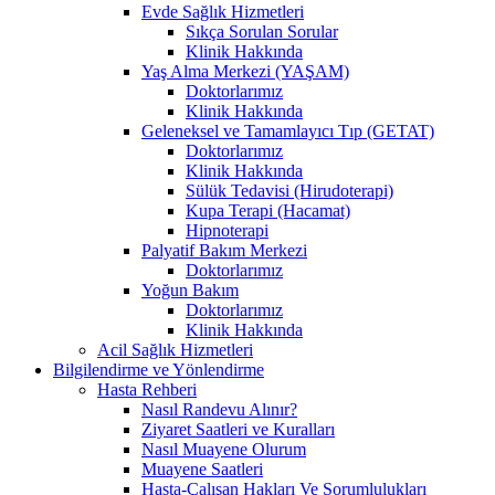
Evde Sağlık Hizmetleri
Sıkça Sorulan Sorular
Klinik Hakkında
Yaş Alma Merkezi (YAŞAM)
Doktorlarımız
Klinik Hakkında
Geleneksel ve Tamamlayıcı Tıp (GETAT)
Doktorlarımız
Klinik Hakkında
Sülük Tedavisi (Hirudoterapi)
Kupa Terapi (Hacamat)
Hipnoterapi
Palyatif Bakım Merkezi
Doktorlarımız
Yoğun Bakım
Doktorlarımız
Klinik Hakkında
Acil Sağlık Hizmetleri
Bilgilendirme ve Yönlendirme
Hasta Rehberi
Nasıl Randevu Alınır?
Ziyaret Saatleri ve Kuralları
Nasıl Muayene Olurum
Muayene Saatleri
Hasta-Çalışan Hakları Ve Sorumlulukları