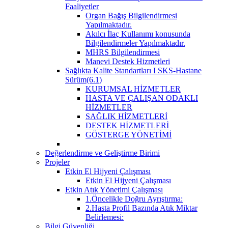
Faaliyetler
Organ Bağış Bilgilendirmesi
Yapılmaktadır.
Akılcı İlaç Kullanımı konusunda
Bilgilendirmeler Yapılmaktadır.
MHRS Bilgilendirmesi
Manevi Destek Hizmetleri
Sağlıkta Kalite Standartları I SKS-Hastane
Sürüm(6.1)
KURUMSAL HİZMETLER
HASTA VE ÇALIŞAN ODAKLI
HİZMETLER
SAĞLIK HİZMETLERİ
DESTEK HİZMETLERİ
GÖSTERGE YÖNETİMİ
Değerlendirme ve Geliştirme Birimi
Projeler
Etkin El Hijyeni Çalışması
Etkin El Hijyeni Çalışması
Etkin Atık Yönetimi Çalışması
1.Öncelikle Doğru Ayrıştırma:
2.Hasta Profil Bazında Atık Miktar
Belirlemesi:
Bilgi Güvenliği