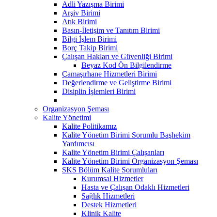
Adli Yazışma Birimi
Arşiv Birimi
Atık Birimi
Basın-İletişim ve Tanıtım Birimi
Bilgi İşlem Birimi
Borç Takip Birimi
Çalışan Hakları ve Güvenliği Birimi
Beyaz Kod Ön Bilgilendirme
Çamaşırhane Hizmetleri Birimi
Değerlendirme ve Geliştirme Birimi
Disiplin İşlemleri Birimi
Organizasyon Şeması
Kalite Yönetimi
Kalite Politikamız
Kalite Yönetim Birimi Sorumlu Başhekim
Yardımcısı
Kalite Yönetim Birimi Çalışanları
Kalite Yönetim Birimi Organizasyon Şeması
SKS Bölüm Kalite Sorumluları
Kurumsal Hizmetler
Hasta ve Çalışan Odaklı Hizmetleri
Sağlık Hizmetleri
Destek Hizmetleri
Klinik Kalite