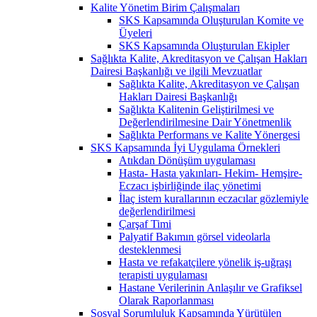
Kalite Yönetim Birim Çalışmaları
SKS Kapsamında Oluşturulan Komite ve
Üyeleri
SKS Kapsamında Oluşturulan Ekipler
Sağlıkta Kalite, Akreditasyon ve Çalışan Hakları
Dairesi Başkanlığı ve ilgili Mevzuatlar
Sağlıkta Kalite, Akreditasyon ve Çalışan
Hakları Dairesi Başkanlığı
Sağlıkta Kalitenin Geliştirilmesi ve
Değerlendirilmesine Dair Yönetmenlik
Sağlıkta Performans ve Kalite Yönergesi
SKS Kapsamında İyi Uygulama Örnekleri
Atıkdan Dönüşüm uygulaması
Hasta- Hasta yakınları- Hekim- Hemşire-
Eczacı işbirliğinde ilaç yönetimi
İlaç istem kurallarının eczacılar gözlemiyle
değerlendirilmesi
Çarşaf Timi
Palyatif Bakımın görsel videolarla
desteklenmesi
Hasta ve refakatçilere yönelik iş-uğraşı
terapisti uygulaması
Hastane Verilerinin Anlaşılır ve Grafiksel
Olarak Raporlanması
Sosyal Sorumluluk Kapsamında Yürütülen