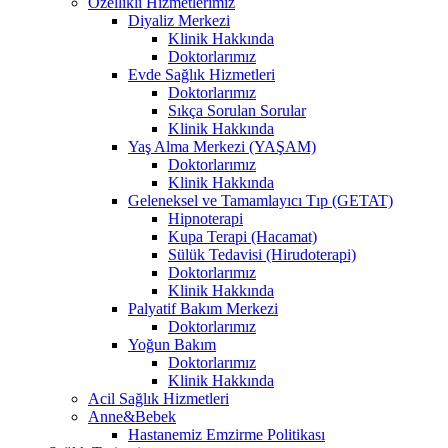
Özellikli Hizmetlerimiz
Diyaliz Merkezi
Klinik Hakkında
Doktorlarımız
Evde Sağlık Hizmetleri
Doktorlarımız
Sıkça Sorulan Sorular
Klinik Hakkında
Yaş Alma Merkezi (YAŞAM)
Doktorlarımız
Klinik Hakkında
Geleneksel ve Tamamlayıcı Tıp (GETAT)
Hipnoterapi
Kupa Terapi (Hacamat)
Sülük Tedavisi (Hirudoterapi)
Doktorlarımız
Klinik Hakkında
Palyatif Bakım Merkezi
Doktorlarımız
Yoğun Bakım
Doktorlarımız
Klinik Hakkında
Acil Sağlık Hizmetleri
Anne&Bebek
Hastanemiz Emzirme Politikası