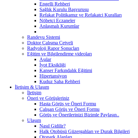
Engelli Rehberi
Sağlık Kurulu Başvurusu
Refakat Politikamız ve Refakatçi Kuralları
Nöbetçi Eczaneler
Anlaşmalı Kurumlar
Randevu Sistemi
Doktor Çalışma Cetveli
Radyoloji Rapor Sonuçları
Eğitim ve Bilgilendirme videoları
Aşılar
İyot Eksikliği
Kanser Farkındalık Eğitimi
Hipertansiyon
Kuduz Saha Rehberi
İletişim & Ulaşım
İletişim
Öneri ve Görüşleriniz
Hasta Görüş ve Öneri Formu
Çalışan Görüş ve Öneri Formu
Görüş ve Önerilerinizi Bizimle Paylaşın..
Ulaşım
Nasıl Gidilir?
Halk Otobüsü Güzergahları ve Durak Bilgileri
Otopark Alanları