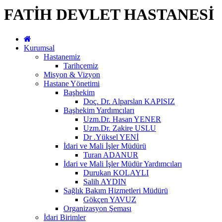
FATİH DEVLET HASTANESİ
Kurumsal
Hastanemiz
Tarihçemiz
Misyon & Vizyon
Hastane Yönetimi
Başhekim
Doç. Dr. Alparslan KAPISIZ
Başhekim Yardımcıları
Uzm.Dr. Hasan YENER
Uzm.Dr. Zakire USLU
Dr .Yüksel YENİ
İdari ve Mali İşler Müdürü
Turan ADANUR
İdari ve Mali İşler Müdür Yardımcıları
Durukan KOLAYLI
Salih AYDIN
Sağlık Bakım Hizmetleri Müdürü
Gökçen YAVUZ
Organizasyon Şeması
İdari Birimler