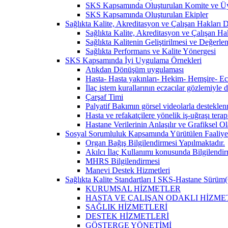
SKS Kapsamında Oluşturulan Komite ve Üy
SKS Kapsamında Oluşturulan Ekipler
Sağlıkta Kalite, Akreditasyon ve Çalışan Hakları Da
Sağlıkta Kalite, Akreditasyon ve Çalışan Hak
Sağlıkta Kalitenin Geliştirilmesi ve Değerl
Sağlıkta Performans ve Kalite Yönergesi
SKS Kapsamında İyi Uygulama Örnekleri
Atıkdan Dönüşüm uygulaması
Hasta- Hasta yakınları- Hekim- Hemşire- Ecza
İlaç istem kurallarının eczacılar gözlemiyle 
Çarşaf Timi
Palyatif Bakımın görsel videolarla destekle
Hasta ve refakatçilere yönelik iş-uğraşı tera
Hastane Verilerinin Anlaşılır ve Grafiksel 
Sosyal Sorumluluk Kapsamında Yürütülen Faaliyet
Organ Bağış Bilgilendirmesi Yapılmaktadır.
Akılcı İlaç Kullanımı konusunda Bilgilendir
MHRS Bilgilendirmesi
Manevi Destek Hizmetleri
Sağlıkta Kalite Standartları I SKS-Hastane Sürüm(
KURUMSAL HİZMETLER
HASTA VE ÇALIŞAN ODAKLI HİZME
SAĞLIK HİZMETLERİ
DESTEK HİZMETLERİ
GÖSTERGE YÖNETİMİ