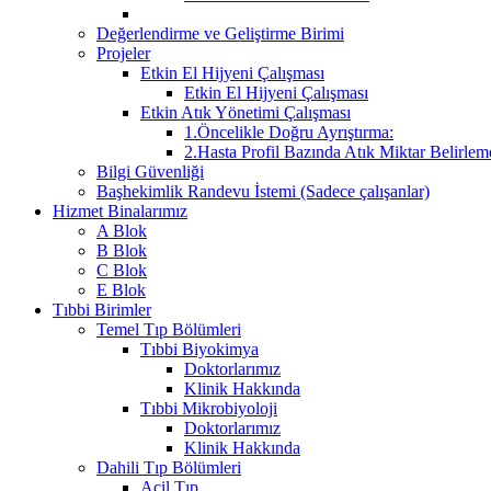
Değerlendirme ve Geliştirme Birimi
Projeler
Etkin El Hijyeni Çalışması
Etkin El Hijyeni Çalışması
Etkin Atık Yönetimi Çalışması
1.Öncelikle Doğru Ayrıştırma:
2.Hasta Profil Bazında Atık Miktar Belirleme
Bilgi Güvenliği
Başhekimlik Randevu İstemi (Sadece çalışanlar)
Hizmet Binalarımız
A Blok
B Blok
C Blok
E Blok
Tıbbi Birimler
Temel Tıp Bölümleri
Tıbbi Biyokimya
Doktorlarımız
Klinik Hakkında
Tıbbi Mikrobiyoloji
Doktorlarımız
Klinik Hakkında
Dahili Tıp Bölümleri
Acil Tıp