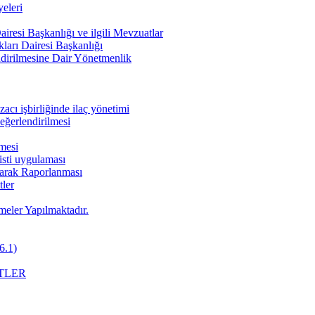
eleri
iresi Başkanlığı ve ilgili Mevzuatlar
ları Dairesi Başkanlığı
endirilmesine Dair Yönetmenlik
cı işbirliğinde ilaç yönetimi
değerlendirilmesi
nmesi
pisti uygulaması
Olarak Raporlanması
ler
meler Yapılmaktadır.
6.1)
TLER