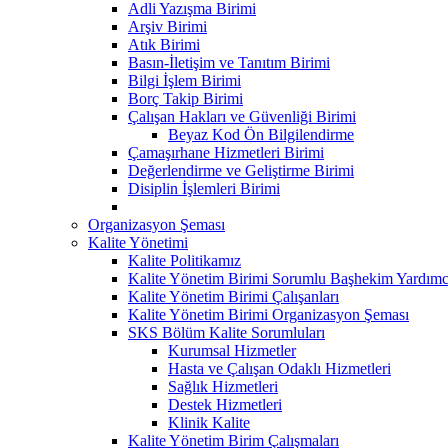
Adli Yazışma Birimi
Arşiv Birimi
Atık Birimi
Basın-İletişim ve Tanıtım Birimi
Bilgi İşlem Birimi
Borç Takip Birimi
Çalışan Hakları ve Güvenliği Birimi
Beyaz Kod Ön Bilgilendirme
Çamaşırhane Hizmetleri Birimi
Değerlendirme ve Geliştirme Birimi
Disiplin İşlemleri Birimi
Organizasyon Şeması
Kalite Yönetimi
Kalite Politikamız
Kalite Yönetim Birimi Sorumlu Başhekim Yardımc
Kalite Yönetim Birimi Çalışanları
Kalite Yönetim Birimi Organizasyon Şeması
SKS Bölüm Kalite Sorumluları
Kurumsal Hizmetler
Hasta ve Çalışan Odaklı Hizmetleri
Sağlık Hizmetleri
Destek Hizmetleri
Klinik Kalite
Kalite Yönetim Birim Çalışmaları