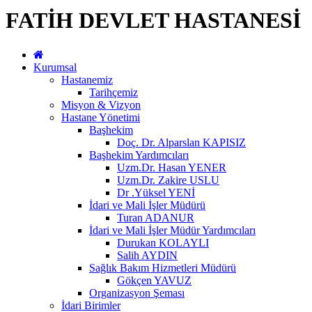
FATİH DEVLET HASTANESİ
Kurumsal
Hastanemiz
Tarihçemiz
Misyon & Vizyon
Hastane Yönetimi
Başhekim
Doç. Dr. Alparslan KAPISIZ
Başhekim Yardımcıları
Uzm.Dr. Hasan YENER
Uzm.Dr. Zakire USLU
Dr .Yüksel YENİ
İdari ve Mali İşler Müdürü
Turan ADANUR
İdari ve Mali İşler Müdür Yardımcıları
Durukan KOLAYLI
Salih AYDIN
Sağlık Bakım Hizmetleri Müdürü
Gökçen YAVUZ
Organizasyon Şeması
İdari Birimler