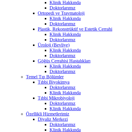
Klinik Hakkında
Doktorlarımız
Ortopedi ve Travmatoloji
Klinik Hakkında
Doktorlarımız
Plastik, Rekonstrüktif ve Estetik Cerrahi
Klinik Hakkında
Doktorlarımız
Üroloji (Bevliye)
Klinik Hakkında
Doktorlarımız
Göğüs Cerrahisi Hastalıkları
Klinik Hakkında
Doktorlarımız
Temel Tıp Bölümler
Tıbbi Biyokimya
Doktorlarımız
Klinik Hakkında
Tıbbi Mikrobiyoloji
Doktorlarımız
Klinik Hakkında
Özellikli Hizmetlerimiz
Diyaliz Merkezi
Doktorlarımız
Klinik Hakkında