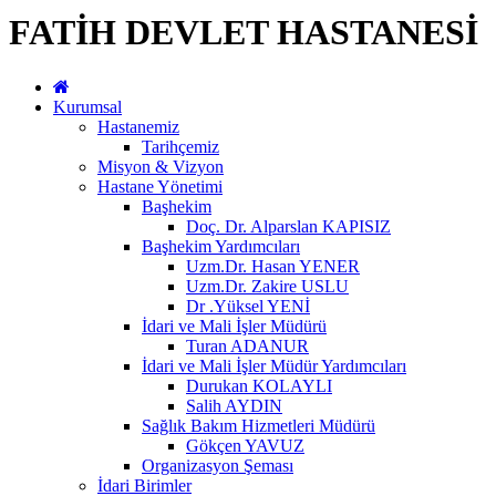
FATİH DEVLET HASTANESİ
Kurumsal
Hastanemiz
Tarihçemiz
Misyon & Vizyon
Hastane Yönetimi
Başhekim
Doç. Dr. Alparslan KAPISIZ
Başhekim Yardımcıları
Uzm.Dr. Hasan YENER
Uzm.Dr. Zakire USLU
Dr .Yüksel YENİ
İdari ve Mali İşler Müdürü
Turan ADANUR
İdari ve Mali İşler Müdür Yardımcıları
Durukan KOLAYLI
Salih AYDIN
Sağlık Bakım Hizmetleri Müdürü
Gökçen YAVUZ
Organizasyon Şeması
İdari Birimler