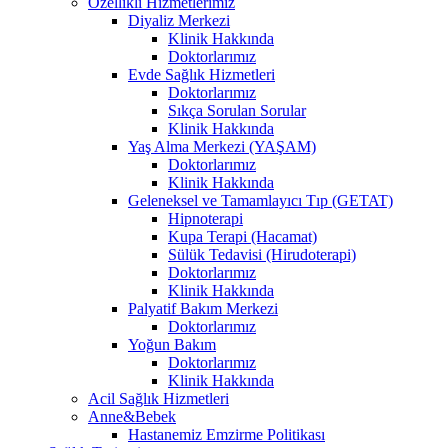
Özellikli Hizmetlerimiz
Diyaliz Merkezi
Klinik Hakkında
Doktorlarımız
Evde Sağlık Hizmetleri
Doktorlarımız
Sıkça Sorulan Sorular
Klinik Hakkında
Yaş Alma Merkezi (YAŞAM)
Doktorlarımız
Klinik Hakkında
Geleneksel ve Tamamlayıcı Tıp (GETAT)
Hipnoterapi
Kupa Terapi (Hacamat)
Sülük Tedavisi (Hirudoterapi)
Doktorlarımız
Klinik Hakkında
Palyatif Bakım Merkezi
Doktorlarımız
Yoğun Bakım
Doktorlarımız
Klinik Hakkında
Acil Sağlık Hizmetleri
Anne&Bebek
Hastanemiz Emzirme Politikası