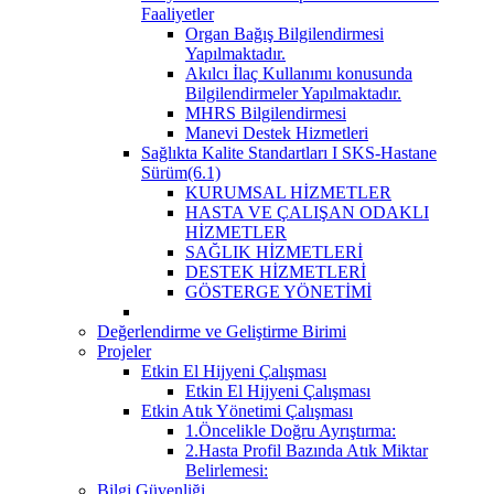
Faaliyetler
Organ Bağış Bilgilendirmesi
Yapılmaktadır.
Akılcı İlaç Kullanımı konusunda
Bilgilendirmeler Yapılmaktadır.
MHRS Bilgilendirmesi
Manevi Destek Hizmetleri
Sağlıkta Kalite Standartları I SKS-Hastane
Sürüm(6.1)
KURUMSAL HİZMETLER
HASTA VE ÇALIŞAN ODAKLI
HİZMETLER
SAĞLIK HİZMETLERİ
DESTEK HİZMETLERİ
GÖSTERGE YÖNETİMİ
Değerlendirme ve Geliştirme Birimi
Projeler
Etkin El Hijyeni Çalışması
Etkin El Hijyeni Çalışması
Etkin Atık Yönetimi Çalışması
1.Öncelikle Doğru Ayrıştırma:
2.Hasta Profil Bazında Atık Miktar
Belirlemesi:
Bilgi Güvenliği