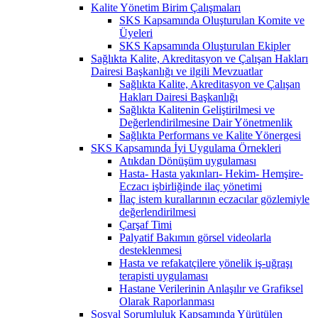
Kalite Yönetim Birim Çalışmaları
SKS Kapsamında Oluşturulan Komite ve
Üyeleri
SKS Kapsamında Oluşturulan Ekipler
Sağlıkta Kalite, Akreditasyon ve Çalışan Hakları
Dairesi Başkanlığı ve ilgili Mevzuatlar
Sağlıkta Kalite, Akreditasyon ve Çalışan
Hakları Dairesi Başkanlığı
Sağlıkta Kalitenin Geliştirilmesi ve
Değerlendirilmesine Dair Yönetmenlik
Sağlıkta Performans ve Kalite Yönergesi
SKS Kapsamında İyi Uygulama Örnekleri
Atıkdan Dönüşüm uygulaması
Hasta- Hasta yakınları- Hekim- Hemşire-
Eczacı işbirliğinde ilaç yönetimi
İlaç istem kurallarının eczacılar gözlemiyle
değerlendirilmesi
Çarşaf Timi
Palyatif Bakımın görsel videolarla
desteklenmesi
Hasta ve refakatçilere yönelik iş-uğraşı
terapisti uygulaması
Hastane Verilerinin Anlaşılır ve Grafiksel
Olarak Raporlanması
Sosyal Sorumluluk Kapsamında Yürütülen