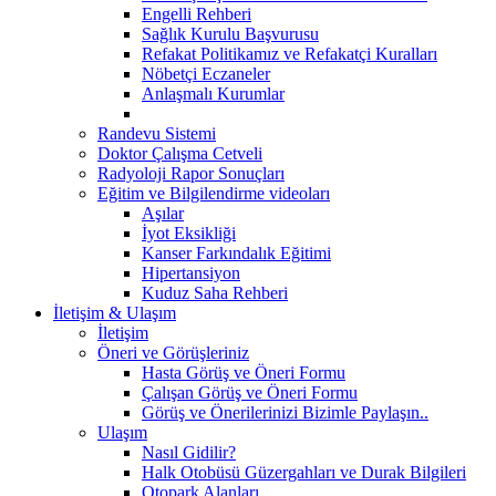
Engelli Rehberi
Sağlık Kurulu Başvurusu
Refakat Politikamız ve Refakatçi Kuralları
Nöbetçi Eczaneler
Anlaşmalı Kurumlar
Randevu Sistemi
Doktor Çalışma Cetveli
Radyoloji Rapor Sonuçları
Eğitim ve Bilgilendirme videoları
Aşılar
İyot Eksikliği
Kanser Farkındalık Eğitimi
Hipertansiyon
Kuduz Saha Rehberi
İletişim & Ulaşım
İletişim
Öneri ve Görüşleriniz
Hasta Görüş ve Öneri Formu
Çalışan Görüş ve Öneri Formu
Görüş ve Önerilerinizi Bizimle Paylaşın..
Ulaşım
Nasıl Gidilir?
Halk Otobüsü Güzergahları ve Durak Bilgileri
Otopark Alanları