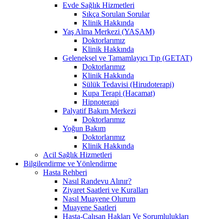
Evde Sağlık Hizmetleri
Sıkça Sorulan Sorular
Klinik Hakkında
Yaş Alma Merkezi (YAŞAM)
Doktorlarımız
Klinik Hakkında
Geleneksel ve Tamamlayıcı Tıp (GETAT)
Doktorlarımız
Klinik Hakkında
Sülük Tedavisi (Hirudoterapi)
Kupa Terapi (Hacamat)
Hipnoterapi
Palyatif Bakım Merkezi
Doktorlarımız
Yoğun Bakım
Doktorlarımız
Klinik Hakkında
Acil Sağlık Hizmetleri
Bilgilendirme ve Yönlendirme
Hasta Rehberi
Nasıl Randevu Alınır?
Ziyaret Saatleri ve Kuralları
Nasıl Muayene Olurum
Muayene Saatleri
Hasta-Çalışan Hakları Ve Sorumlulukları