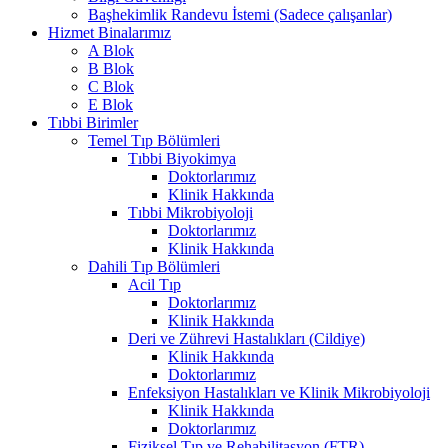
Başhekimlik Randevu İstemi (Sadece çalışanlar)
Hizmet Binalarımız
A Blok
B Blok
C Blok
E Blok
Tıbbi Birimler
Temel Tıp Bölümleri
Tıbbi Biyokimya
Doktorlarımız
Klinik Hakkında
Tıbbi Mikrobiyoloji
Doktorlarımız
Klinik Hakkında
Dahili Tıp Bölümleri
Acil Tıp
Doktorlarımız
Klinik Hakkında
Deri ve Zührevi Hastalıkları (Cildiye)
Klinik Hakkında
Doktorlarımız
Enfeksiyon Hastalıkları ve Klinik Mikrobiyoloji
Klinik Hakkında
Doktorlarımız
Fiziksel Tıp ve Rehabilitasyon (FTR)