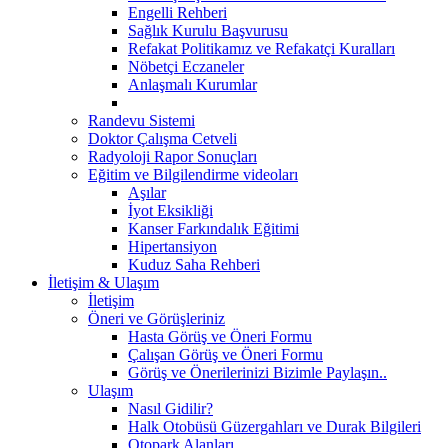
Engelli Rehberi
Sağlık Kurulu Başvurusu
Refakat Politikamız ve Refakatçi Kuralları
Nöbetçi Eczaneler
Anlaşmalı Kurumlar
Randevu Sistemi
Doktor Çalışma Cetveli
Radyoloji Rapor Sonuçları
Eğitim ve Bilgilendirme videoları
Aşılar
İyot Eksikliği
Kanser Farkındalık Eğitimi
Hipertansiyon
Kuduz Saha Rehberi
İletişim & Ulaşım
İletişim
Öneri ve Görüşleriniz
Hasta Görüş ve Öneri Formu
Çalışan Görüş ve Öneri Formu
Görüş ve Önerilerinizi Bizimle Paylaşın..
Ulaşım
Nasıl Gidilir?
Halk Otobüsü Güzergahları ve Durak Bilgileri
Otopark Alanları