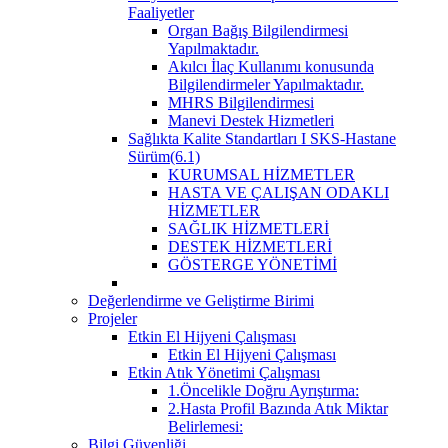
Faaliyetler
Organ Bağış Bilgilendirmesi
Yapılmaktadır.
Akılcı İlaç Kullanımı konusunda
Bilgilendirmeler Yapılmaktadır.
MHRS Bilgilendirmesi
Manevi Destek Hizmetleri
Sağlıkta Kalite Standartları I SKS-Hastane
Sürüm(6.1)
KURUMSAL HİZMETLER
HASTA VE ÇALIŞAN ODAKLI
HİZMETLER
SAĞLIK HİZMETLERİ
DESTEK HİZMETLERİ
GÖSTERGE YÖNETİMİ
Değerlendirme ve Geliştirme Birimi
Projeler
Etkin El Hijyeni Çalışması
Etkin El Hijyeni Çalışması
Etkin Atık Yönetimi Çalışması
1.Öncelikle Doğru Ayrıştırma:
2.Hasta Profil Bazında Atık Miktar
Belirlemesi:
Bilgi Güvenliği