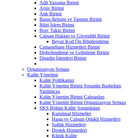
Adli Yazışma Birimi
Arşiv Birimi
Atık Birimi
Basın-İletişim ve Tanıtım Birimi
Bilgi İşlem Birimi
Borç Takip Birimi
Çalışan Hakları ve Güvenliği Birimi
Beyaz Kod Ön Bilgilendirme
Çamaşırhane Hizmetleri Birimi
Değerlendirme ve Geliştirme Birimi
Disiplin İşlemleri Birimi
Organizasyon Şeması
Kalite Yönetimi
Kalite Politikamız
Kalite Yönetim Birimi Sorumlu Başhekim
Yardımcısı
Kalite Yönetim Birimi Çalışanları
Kalite Yönetim Birimi Organizasyon Şeması
SKS Bölüm Kalite Sorumluları
Kurumsal Hizmetler
Hasta ve Çalışan Odaklı Hizmetleri
Sağlık Hizmetleri
Destek Hizmetleri
Klinik Kalite