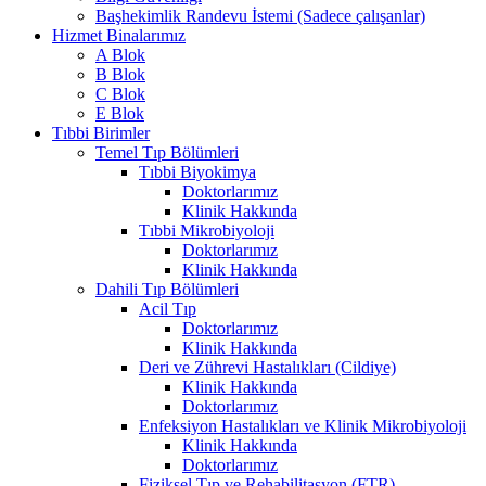
Başhekimlik Randevu İstemi (Sadece çalışanlar)
Hizmet Binalarımız
A Blok
B Blok
C Blok
E Blok
Tıbbi Birimler
Temel Tıp Bölümleri
Tıbbi Biyokimya
Doktorlarımız
Klinik Hakkında
Tıbbi Mikrobiyoloji
Doktorlarımız
Klinik Hakkında
Dahili Tıp Bölümleri
Acil Tıp
Doktorlarımız
Klinik Hakkında
Deri ve Zührevi Hastalıkları (Cildiye)
Klinik Hakkında
Doktorlarımız
Enfeksiyon Hastalıkları ve Klinik Mikrobiyoloji
Klinik Hakkında
Doktorlarımız
Fiziksel Tıp ve Rehabilitasyon (FTR)