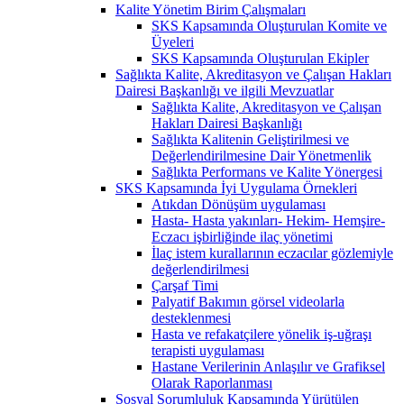
Kalite Yönetim Birim Çalışmaları
SKS Kapsamında Oluşturulan Komite ve
Üyeleri
SKS Kapsamında Oluşturulan Ekipler
Sağlıkta Kalite, Akreditasyon ve Çalışan Hakları
Dairesi Başkanlığı ve ilgili Mevzuatlar
Sağlıkta Kalite, Akreditasyon ve Çalışan
Hakları Dairesi Başkanlığı
Sağlıkta Kalitenin Geliştirilmesi ve
Değerlendirilmesine Dair Yönetmenlik
Sağlıkta Performans ve Kalite Yönergesi
SKS Kapsamında İyi Uygulama Örnekleri
Atıkdan Dönüşüm uygulaması
Hasta- Hasta yakınları- Hekim- Hemşire-
Eczacı işbirliğinde ilaç yönetimi
İlaç istem kurallarının eczacılar gözlemiyle
değerlendirilmesi
Çarşaf Timi
Palyatif Bakımın görsel videolarla
desteklenmesi
Hasta ve refakatçilere yönelik iş-uğraşı
terapisti uygulaması
Hastane Verilerinin Anlaşılır ve Grafiksel
Olarak Raporlanması
Sosyal Sorumluluk Kapsamında Yürütülen