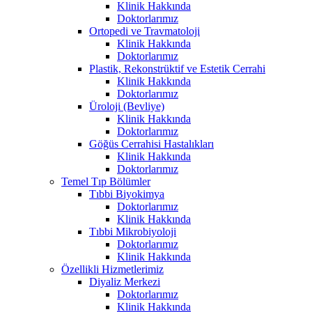
Klinik Hakkında
Doktorlarımız
Ortopedi ve Travmatoloji
Klinik Hakkında
Doktorlarımız
Plastik, Rekonstrüktif ve Estetik Cerrahi
Klinik Hakkında
Doktorlarımız
Üroloji (Bevliye)
Klinik Hakkında
Doktorlarımız
Göğüs Cerrahisi Hastalıkları
Klinik Hakkında
Doktorlarımız
Temel Tıp Bölümler
Tıbbi Biyokimya
Doktorlarımız
Klinik Hakkında
Tıbbi Mikrobiyoloji
Doktorlarımız
Klinik Hakkında
Özellikli Hizmetlerimiz
Diyaliz Merkezi
Doktorlarımız
Klinik Hakkında