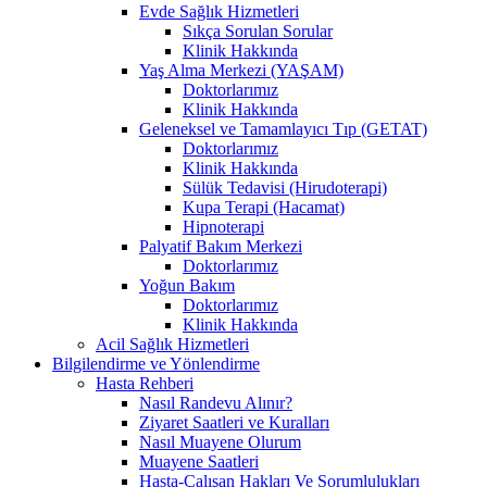
Evde Sağlık Hizmetleri
Sıkça Sorulan Sorular
Klinik Hakkında
Yaş Alma Merkezi (YAŞAM)
Doktorlarımız
Klinik Hakkında
Geleneksel ve Tamamlayıcı Tıp (GETAT)
Doktorlarımız
Klinik Hakkında
Sülük Tedavisi (Hirudoterapi)
Kupa Terapi (Hacamat)
Hipnoterapi
Palyatif Bakım Merkezi
Doktorlarımız
Yoğun Bakım
Doktorlarımız
Klinik Hakkında
Acil Sağlık Hizmetleri
Bilgilendirme ve Yönlendirme
Hasta Rehberi
Nasıl Randevu Alınır?
Ziyaret Saatleri ve Kuralları
Nasıl Muayene Olurum
Muayene Saatleri
Hasta-Çalışan Hakları Ve Sorumlulukları