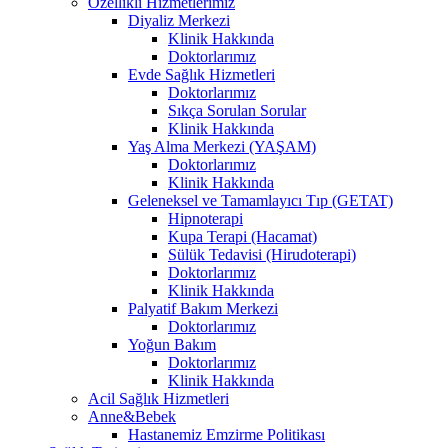
Özellikli Hizmetlerimiz
Diyaliz Merkezi
Klinik Hakkında
Doktorlarımız
Evde Sağlık Hizmetleri
Doktorlarımız
Sıkça Sorulan Sorular
Klinik Hakkında
Yaş Alma Merkezi (YAŞAM)
Doktorlarımız
Klinik Hakkında
Geleneksel ve Tamamlayıcı Tıp (GETAT)
Hipnoterapi
Kupa Terapi (Hacamat)
Sülük Tedavisi (Hirudoterapi)
Doktorlarımız
Klinik Hakkında
Palyatif Bakım Merkezi
Doktorlarımız
Yoğun Bakım
Doktorlarımız
Klinik Hakkında
Acil Sağlık Hizmetleri
Anne&Bebek
Hastanemiz Emzirme Politikası