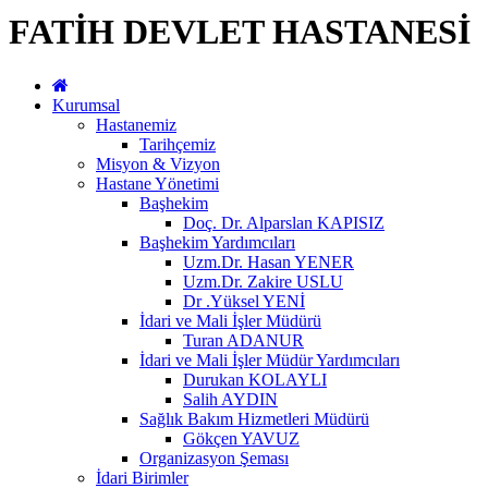
FATİH DEVLET HASTANESİ
Kurumsal
Hastanemiz
Tarihçemiz
Misyon & Vizyon
Hastane Yönetimi
Başhekim
Doç. Dr. Alparslan KAPISIZ
Başhekim Yardımcıları
Uzm.Dr. Hasan YENER
Uzm.Dr. Zakire USLU
Dr .Yüksel YENİ
İdari ve Mali İşler Müdürü
Turan ADANUR
İdari ve Mali İşler Müdür Yardımcıları
Durukan KOLAYLI
Salih AYDIN
Sağlık Bakım Hizmetleri Müdürü
Gökçen YAVUZ
Organizasyon Şeması
İdari Birimler