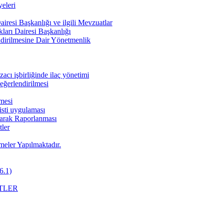
eleri
iresi Başkanlığı ve ilgili Mevzuatlar
ları Dairesi Başkanlığı
endirilmesine Dair Yönetmenlik
cı işbirliğinde ilaç yönetimi
değerlendirilmesi
nmesi
pisti uygulaması
Olarak Raporlanması
ler
meler Yapılmaktadır.
6.1)
TLER