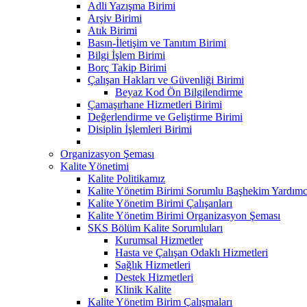
Adli Yazışma Birimi
Arşiv Birimi
Atık Birimi
Basın-İletişim ve Tanıtım Birimi
Bilgi İşlem Birimi
Borç Takip Birimi
Çalışan Hakları ve Güvenliği Birimi
Beyaz Kod Ön Bilgilendirme
Çamaşırhane Hizmetleri Birimi
Değerlendirme ve Geliştirme Birimi
Disiplin İşlemleri Birimi
Organizasyon Şeması
Kalite Yönetimi
Kalite Politikamız
Kalite Yönetim Birimi Sorumlu Başhekim Yardımc
Kalite Yönetim Birimi Çalışanları
Kalite Yönetim Birimi Organizasyon Şeması
SKS Bölüm Kalite Sorumluları
Kurumsal Hizmetler
Hasta ve Çalışan Odaklı Hizmetleri
Sağlık Hizmetleri
Destek Hizmetleri
Klinik Kalite
Kalite Yönetim Birim Çalışmaları