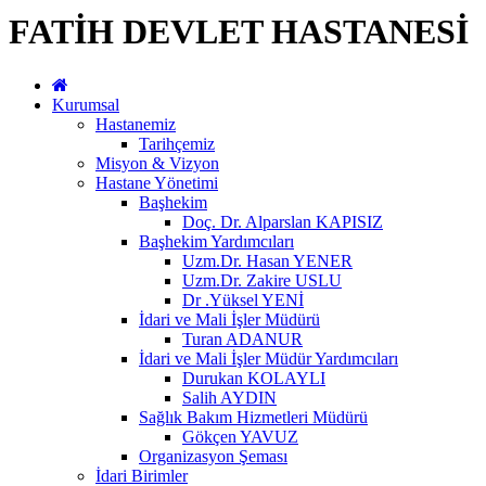
FATİH DEVLET HASTANESİ
Kurumsal
Hastanemiz
Tarihçemiz
Misyon & Vizyon
Hastane Yönetimi
Başhekim
Doç. Dr. Alparslan KAPISIZ
Başhekim Yardımcıları
Uzm.Dr. Hasan YENER
Uzm.Dr. Zakire USLU
Dr .Yüksel YENİ
İdari ve Mali İşler Müdürü
Turan ADANUR
İdari ve Mali İşler Müdür Yardımcıları
Durukan KOLAYLI
Salih AYDIN
Sağlık Bakım Hizmetleri Müdürü
Gökçen YAVUZ
Organizasyon Şeması
İdari Birimler