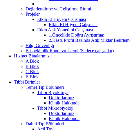
Değerlendirme ve Geliştirme Birimi
Projeler
Etkin El Hijyeni Çalışması
Etkin El Hijyeni Çalışması
Etkin Atık Yönetimi Çalışması
1.Öncelikle Doğru Ayrıştırma:
2.Hasta Profil Bazında Atık Miktar Belirleme
Bilgi Güvenliği
Başhekimlik Randevu İstemi (Sadece çalışanlar)
Hizmet Binalarımız
A Blok
B Blok
C Blok
E Blok
Tıbbi Birimler
Temel Tıp Bölümleri
Tıbbi Biyokimya
Doktorlarımız
Klinik Hakkında
Tıbbi Mikrobiyoloji
Doktorlarımız
Klinik Hakkında
Dahili Tıp Bölümleri
Acil Tıp