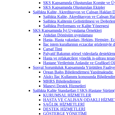
SKS Kapsamında Oluşturulan Komite ve Üy
SKS Kapsamında Oluşturulan Ekipler
Sağlıkta Kalite, Akreditasyon ve Çalışan Hakları Da
Sağlıkta Kalite, Akreditasyon ve Çalışan Hak
Sağlıkta Kalitenin Geliştirilmesi ve Değerl
Sağlıkta Performans ve Kalite Yönergesi
SKS Kapsamında İyi Uygulama Örnekleri
Atıkdan Dönüşüm uygulaması
Hasta- Hasta yakınları- Hekim- Hemşire- Ecza
İlaç istem kurallarının eczacılar gözlemiyle 
Çarşaf Timi
Palyatif Bakımın görsel videolarla destekle
Hasta ve refakatçilere yönelik iş-uğraşı tera
Hastane Verilerinin Anlaşılır ve Grafiksel 
Sosyal Sorumluluk Kapsamında Yürütülen Faaliyet
Organ Bağış Bilgilendirmesi Yapılmaktadır.
Akılcı İlaç Kullanımı konusunda Bilgilendir
MHRS Bilgilendirmesi
Manevi Destek Hizmetleri
Sağlıkta Kalite Standartları I SKS-Hastane Sürüm(
KURUMSAL HİZMETLER
HASTA VE ÇALIŞAN ODAKLI HİZME
SAĞLIK HİZMETLERİ
DESTEK HİZMETLERİ
GÖSTERGE YÖNETİMİ