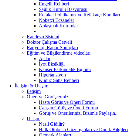
Engelli Rehberi
Sağlık Kurulu Başvurusu
Refakat Politikamız ve Refakatçi Kuralları
Nöbetçi Eczaneler
Anlaşmalı Kurumlar
Randevu Sistemi
Doktor Çalışma Cetveli
Radyoloji Rapor Sonuçları
Eğitim ve Bilgilendirme videoları
Aşılar
İyot Eksikliği
Kanser Farkındalık Eğitimi
Hipertansiyon
Kuduz Saha Rehberi
İletişim & Ulaşım
İletişim
Öneri ve Görüşleriniz
Hasta Görüş ve Öneri Formu
Çalışan Görüş ve Öneri Formu
Görüş ve Önerilerinizi Bizimle Paylaşın..
Ulaşım
Nasıl Gidilir?
Halk Otobüsü Güzergahları ve Durak Bilgileri
Otopark Alanları