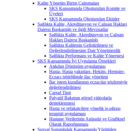
Kalite Yönetim Birim Çalışmaları
SKS Kapsamında Oluşturulan Komite ve
Üyeleri
SKS Kapsamında Oluşturulan Ekipler
Sağlıkta Kalite, Akreditasyon ve Çalışan Hakları
Dairesi Başkanlığı ve ilgili Mevzuatlar
Sağlıkta Kalite, Akreditasyon ve Çalışan
Hakları Dairesi Başkanlığı
Sağlıkta Kalitenin Geliştirilmesi ve
Değerlendirilmesine Dair Yönetmenlik
Sağlıkta Performans ve Kalite Yönergesi
SKS Kapsamında İyi Uygulama Örnekleri
Atıkdan Dönüşüm uygulaması
Hasta- Hasta yakınları- Hekim- Hemşire-
Eczacı işbirliğinde ilaç yönetimi
İlaç istem kurallarının eczacılar gözlemiyle
değerlendirilmesi
Çarşaf Timi
Palyatif Bakımın görsel videolarla
desteklenmesi
Hasta ve refakatçilere yönelik iş-uğraşı
terapisti uygulaması
Hastane Verilerinin Anlaşılır ve Grafiksel
Olarak Raporlanması
Sosyal Sorumluluk Kapsamında Yürütülen