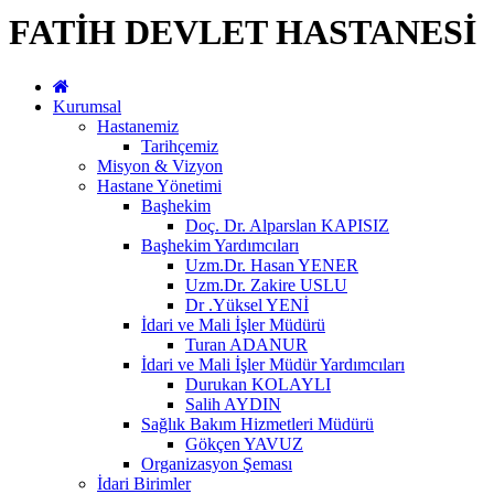
FATİH DEVLET HASTANESİ
Kurumsal
Hastanemiz
Tarihçemiz
Misyon & Vizyon
Hastane Yönetimi
Başhekim
Doç. Dr. Alparslan KAPISIZ
Başhekim Yardımcıları
Uzm.Dr. Hasan YENER
Uzm.Dr. Zakire USLU
Dr .Yüksel YENİ
İdari ve Mali İşler Müdürü
Turan ADANUR
İdari ve Mali İşler Müdür Yardımcıları
Durukan KOLAYLI
Salih AYDIN
Sağlık Bakım Hizmetleri Müdürü
Gökçen YAVUZ
Organizasyon Şeması
İdari Birimler