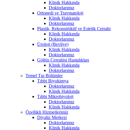
Klinik Hakkında
Doktorlarımız
Ortopedi ve Travmatoloji
Klinik Hakkında
Doktorlarımız
Plastik, Rekonstrüktif ve Estetik Cerrahi
Klinik Hakkında
Doktorlarımız
Üroloji (Bevliye)
Klinik Hakkında
Doktorlarımız
Göğüs Cerrahisi Hastalıkları
Klinik Hakkında
Doktorlarımız
Temel Tıp Bölümler
Tıbbi Biyokimya
Doktorlarımız
Klinik Hakkında
Tıbbi Mikrobiyoloji
Doktorlarımız
Klinik Hakkında
Özellikli Hizmetlerimiz
Diyaliz Merkezi
Doktorlarımız
Klinik Hakkında