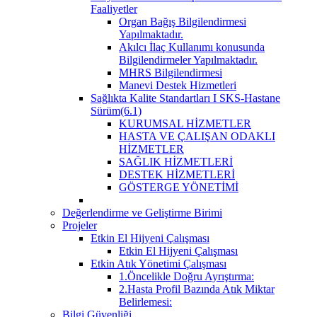
Faaliyetler
Organ Bağış Bilgilendirmesi
Yapılmaktadır.
Akılcı İlaç Kullanımı konusunda
Bilgilendirmeler Yapılmaktadır.
MHRS Bilgilendirmesi
Manevi Destek Hizmetleri
Sağlıkta Kalite Standartları I SKS-Hastane
Sürüm(6.1)
KURUMSAL HİZMETLER
HASTA VE ÇALIŞAN ODAKLI
HİZMETLER
SAĞLIK HİZMETLERİ
DESTEK HİZMETLERİ
GÖSTERGE YÖNETİMİ
Değerlendirme ve Geliştirme Birimi
Projeler
Etkin El Hijyeni Çalışması
Etkin El Hijyeni Çalışması
Etkin Atık Yönetimi Çalışması
1.Öncelikle Doğru Ayrıştırma:
2.Hasta Profil Bazında Atık Miktar
Belirlemesi:
Bilgi Güvenliği