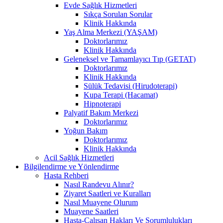
Evde Sağlık Hizmetleri
Sıkça Sorulan Sorular
Klinik Hakkında
Yaş Alma Merkezi (YAŞAM)
Doktorlarımız
Klinik Hakkında
Geleneksel ve Tamamlayıcı Tıp (GETAT)
Doktorlarımız
Klinik Hakkında
Sülük Tedavisi (Hirudoterapi)
Kupa Terapi (Hacamat)
Hipnoterapi
Palyatif Bakım Merkezi
Doktorlarımız
Yoğun Bakım
Doktorlarımız
Klinik Hakkında
Acil Sağlık Hizmetleri
Bilgilendirme ve Yönlendirme
Hasta Rehberi
Nasıl Randevu Alınır?
Ziyaret Saatleri ve Kuralları
Nasıl Muayene Olurum
Muayene Saatleri
Hasta-Çalışan Hakları Ve Sorumlulukları