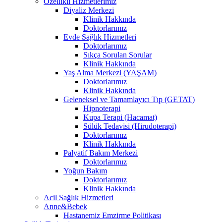
Özellikli Hizmetlerimiz
Diyaliz Merkezi
Klinik Hakkında
Doktorlarımız
Evde Sağlık Hizmetleri
Doktorlarımız
Sıkça Sorulan Sorular
Klinik Hakkında
Yaş Alma Merkezi (YAŞAM)
Doktorlarımız
Klinik Hakkında
Geleneksel ve Tamamlayıcı Tıp (GETAT)
Hipnoterapi
Kupa Terapi (Hacamat)
Sülük Tedavisi (Hirudoterapi)
Doktorlarımız
Klinik Hakkında
Palyatif Bakım Merkezi
Doktorlarımız
Yoğun Bakım
Doktorlarımız
Klinik Hakkında
Acil Sağlık Hizmetleri
Anne&Bebek
Hastanemiz Emzirme Politikası