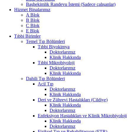
Başhekimlik Randevu İstemi (Sadece çalışanlar)
Hizmet Binalarımız
A Blok
B Blok
C Blok
E Blok
Tıbbi Birimler
Temel Tıp Bölümleri
Tıbbi Biyokimya
Doktorlarımız
Klinik Hakkında
Tıbbi Mikrobiyoloji
Doktorlarımız
Klinik Hakkında
Dahili Tıp Bölümleri
Acil Tıp
Doktorlarımız
Klinik Hakkında
Deri ve Zührevi Hastalıkları (Cildiye)
Klinik Hakkında
Doktorlarımız
Enfeksiyon Hastalıkları ve Klinik Mikrobiyoloji
Klinik Hakkında
Doktorlarımız
Fiziksel Tıp ve Rehabilitasyon (FTR)