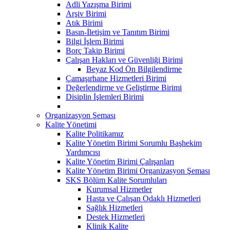
Adli Yazışma Birimi
Arşiv Birimi
Atık Birimi
Basın-İletişim ve Tanıtım Birimi
Bilgi İşlem Birimi
Borç Takip Birimi
Çalışan Hakları ve Güvenliği Birimi
Beyaz Kod Ön Bilgilendirme
Çamaşırhane Hizmetleri Birimi
Değerlendirme ve Geliştirme Birimi
Disiplin İşlemleri Birimi
Organizasyon Şeması
Kalite Yönetimi
Kalite Politikamız
Kalite Yönetim Birimi Sorumlu Başhekim
Yardımcısı
Kalite Yönetim Birimi Çalışanları
Kalite Yönetim Birimi Organizasyon Şeması
SKS Bölüm Kalite Sorumluları
Kurumsal Hizmetler
Hasta ve Çalışan Odaklı Hizmetleri
Sağlık Hizmetleri
Destek Hizmetleri
Klinik Kalite