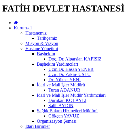
FATİH DEVLET HASTANESİ
Kurumsal
Hastanemiz
Tarihçemiz
Misyon & Vizyon
Hastane Yönetimi
Başhekim
Doç. Dr. Alparslan KAPISIZ
Başhekim Yardımcıları
Uzm.Dr. Hasan YENER
Uzm.Dr. Zakire USLU
Dr .Yüksel YENİ
İdari ve Mali İşler Müdürü
Turan ADANUR
İdari ve Mali İşler Müdür Yardımcıları
Durukan KOLAYLI
Salih AYDIN
Sağlık Bakım Hizmetleri Müdürü
Gökçen YAVUZ
Organizasyon Şeması
İdari Birimler