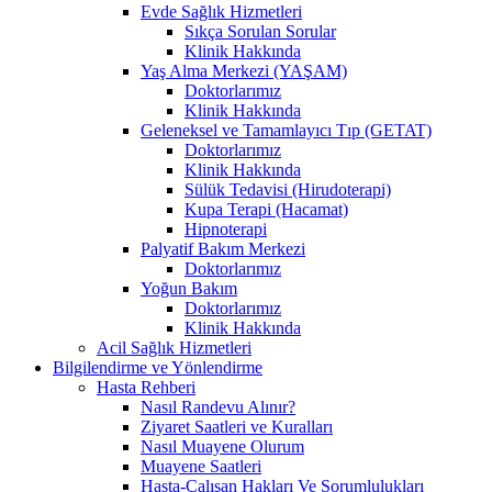
Evde Sağlık Hizmetleri
Sıkça Sorulan Sorular
Klinik Hakkında
Yaş Alma Merkezi (YAŞAM)
Doktorlarımız
Klinik Hakkında
Geleneksel ve Tamamlayıcı Tıp (GETAT)
Doktorlarımız
Klinik Hakkında
Sülük Tedavisi (Hirudoterapi)
Kupa Terapi (Hacamat)
Hipnoterapi
Palyatif Bakım Merkezi
Doktorlarımız
Yoğun Bakım
Doktorlarımız
Klinik Hakkında
Acil Sağlık Hizmetleri
Bilgilendirme ve Yönlendirme
Hasta Rehberi
Nasıl Randevu Alınır?
Ziyaret Saatleri ve Kuralları
Nasıl Muayene Olurum
Muayene Saatleri
Hasta-Çalışan Hakları Ve Sorumlulukları