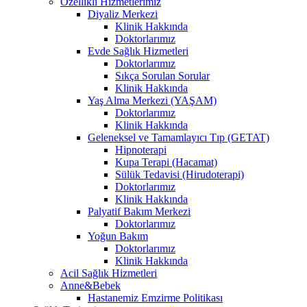
Özellikli Hizmetlerimiz
Diyaliz Merkezi
Klinik Hakkında
Doktorlarımız
Evde Sağlık Hizmetleri
Doktorlarımız
Sıkça Sorulan Sorular
Klinik Hakkında
Yaş Alma Merkezi (YAŞAM)
Doktorlarımız
Klinik Hakkında
Geleneksel ve Tamamlayıcı Tıp (GETAT)
Hipnoterapi
Kupa Terapi (Hacamat)
Sülük Tedavisi (Hirudoterapi)
Doktorlarımız
Klinik Hakkında
Palyatif Bakım Merkezi
Doktorlarımız
Yoğun Bakım
Doktorlarımız
Klinik Hakkında
Acil Sağlık Hizmetleri
Anne&Bebek
Hastanemiz Emzirme Politikası