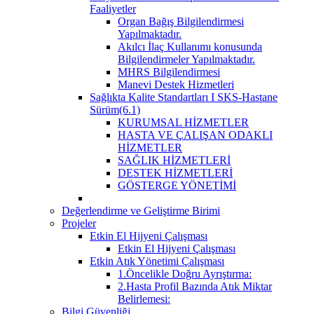
Faaliyetler
Organ Bağış Bilgilendirmesi
Yapılmaktadır.
Akılcı İlaç Kullanımı konusunda
Bilgilendirmeler Yapılmaktadır.
MHRS Bilgilendirmesi
Manevi Destek Hizmetleri
Sağlıkta Kalite Standartları I SKS-Hastane
Sürüm(6.1)
KURUMSAL HİZMETLER
HASTA VE ÇALIŞAN ODAKLI
HİZMETLER
SAĞLIK HİZMETLERİ
DESTEK HİZMETLERİ
GÖSTERGE YÖNETİMİ
Değerlendirme ve Geliştirme Birimi
Projeler
Etkin El Hijyeni Çalışması
Etkin El Hijyeni Çalışması
Etkin Atık Yönetimi Çalışması
1.Öncelikle Doğru Ayrıştırma:
2.Hasta Profil Bazında Atık Miktar
Belirlemesi:
Bilgi Güvenliği