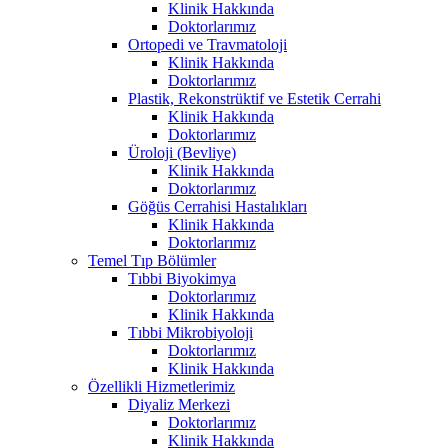
Klinik Hakkında
Doktorlarımız
Ortopedi ve Travmatoloji
Klinik Hakkında
Doktorlarımız
Plastik, Rekonstrüktif ve Estetik Cerrahi
Klinik Hakkında
Doktorlarımız
Üroloji (Bevliye)
Klinik Hakkında
Doktorlarımız
Göğüs Cerrahisi Hastalıkları
Klinik Hakkında
Doktorlarımız
Temel Tıp Bölümler
Tıbbi Biyokimya
Doktorlarımız
Klinik Hakkında
Tıbbi Mikrobiyoloji
Doktorlarımız
Klinik Hakkında
Özellikli Hizmetlerimiz
Diyaliz Merkezi
Doktorlarımız
Klinik Hakkında