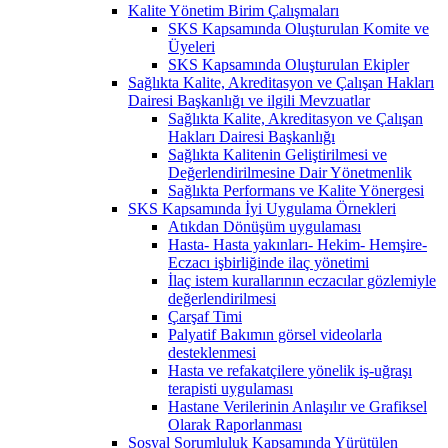
Kalite Yönetim Birim Çalışmaları
SKS Kapsamında Oluşturulan Komite ve
Üyeleri
SKS Kapsamında Oluşturulan Ekipler
Sağlıkta Kalite, Akreditasyon ve Çalışan Hakları
Dairesi Başkanlığı ve ilgili Mevzuatlar
Sağlıkta Kalite, Akreditasyon ve Çalışan
Hakları Dairesi Başkanlığı
Sağlıkta Kalitenin Geliştirilmesi ve
Değerlendirilmesine Dair Yönetmenlik
Sağlıkta Performans ve Kalite Yönergesi
SKS Kapsamında İyi Uygulama Örnekleri
Atıkdan Dönüşüm uygulaması
Hasta- Hasta yakınları- Hekim- Hemşire-
Eczacı işbirliğinde ilaç yönetimi
İlaç istem kurallarının eczacılar gözlemiyle
değerlendirilmesi
Çarşaf Timi
Palyatif Bakımın görsel videolarla
desteklenmesi
Hasta ve refakatçilere yönelik iş-uğraşı
terapisti uygulaması
Hastane Verilerinin Anlaşılır ve Grafiksel
Olarak Raporlanması
Sosyal Sorumluluk Kapsamında Yürütülen