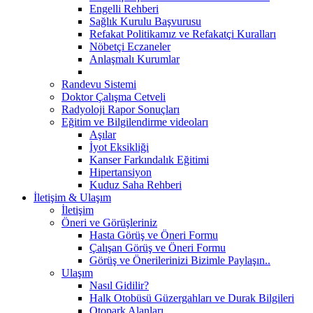
Engelli Rehberi
Sağlık Kurulu Başvurusu
Refakat Politikamız ve Refakatçi Kuralları
Nöbetçi Eczaneler
Anlaşmalı Kurumlar
Randevu Sistemi
Doktor Çalışma Cetveli
Radyoloji Rapor Sonuçları
Eğitim ve Bilgilendirme videoları
Aşılar
İyot Eksikliği
Kanser Farkındalık Eğitimi
Hipertansiyon
Kuduz Saha Rehberi
İletişim & Ulaşım
İletişim
Öneri ve Görüşleriniz
Hasta Görüş ve Öneri Formu
Çalışan Görüş ve Öneri Formu
Görüş ve Önerilerinizi Bizimle Paylaşın..
Ulaşım
Nasıl Gidilir?
Halk Otobüsü Güzergahları ve Durak Bilgileri
Otopark Alanları