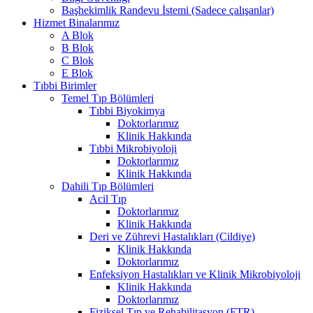
Başhekimlik Randevu İstemi (Sadece çalışanlar)
Hizmet Binalarımız
A Blok
B Blok
C Blok
E Blok
Tıbbi Birimler
Temel Tıp Bölümleri
Tıbbi Biyokimya
Doktorlarımız
Klinik Hakkında
Tıbbi Mikrobiyoloji
Doktorlarımız
Klinik Hakkında
Dahili Tıp Bölümleri
Acil Tıp
Doktorlarımız
Klinik Hakkında
Deri ve Zührevi Hastalıkları (Cildiye)
Klinik Hakkında
Doktorlarımız
Enfeksiyon Hastalıkları ve Klinik Mikrobiyoloji
Klinik Hakkında
Doktorlarımız
Fiziksel Tıp ve Rehabilitasyon (FTR)