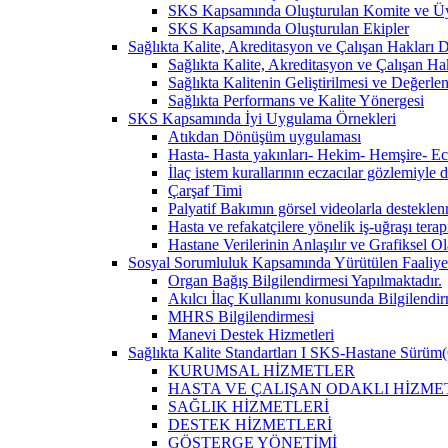
SKS Kapsamında Oluşturulan Komite ve Üy
SKS Kapsamında Oluşturulan Ekipler
Sağlıkta Kalite, Akreditasyon ve Çalışan Hakları Da
Sağlıkta Kalite, Akreditasyon ve Çalışan Hak
Sağlıkta Kalitenin Geliştirilmesi ve Değerl
Sağlıkta Performans ve Kalite Yönergesi
SKS Kapsamında İyi Uygulama Örnekleri
Atıkdan Dönüşüm uygulaması
Hasta- Hasta yakınları- Hekim- Hemşire- Ecza
İlaç istem kurallarının eczacılar gözlemiyle 
Çarşaf Timi
Palyatif Bakımın görsel videolarla destekle
Hasta ve refakatçilere yönelik iş-uğraşı tera
Hastane Verilerinin Anlaşılır ve Grafiksel 
Sosyal Sorumluluk Kapsamında Yürütülen Faaliyet
Organ Bağış Bilgilendirmesi Yapılmaktadır.
Akılcı İlaç Kullanımı konusunda Bilgilendir
MHRS Bilgilendirmesi
Manevi Destek Hizmetleri
Sağlıkta Kalite Standartları I SKS-Hastane Sürüm(
KURUMSAL HİZMETLER
HASTA VE ÇALIŞAN ODAKLI HİZME
SAĞLIK HİZMETLERİ
DESTEK HİZMETLERİ
GÖSTERGE YÖNETİMİ