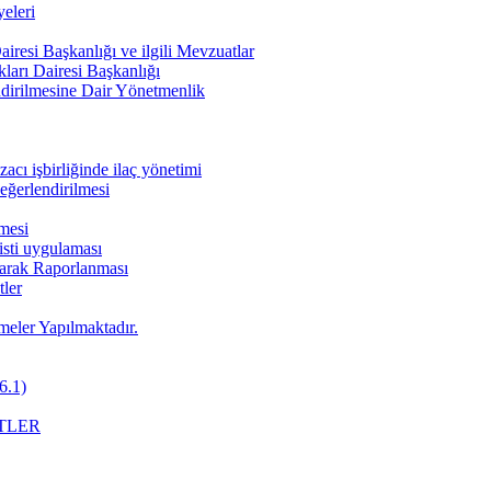
eleri
iresi Başkanlığı ve ilgili Mevzuatlar
ları Dairesi Başkanlığı
endirilmesine Dair Yönetmenlik
cı işbirliğinde ilaç yönetimi
değerlendirilmesi
nmesi
pisti uygulaması
Olarak Raporlanması
ler
meler Yapılmaktadır.
6.1)
TLER