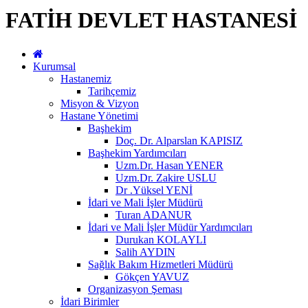
FATİH DEVLET HASTANESİ
Kurumsal
Hastanemiz
Tarihçemiz
Misyon & Vizyon
Hastane Yönetimi
Başhekim
Doç. Dr. Alparslan KAPISIZ
Başhekim Yardımcıları
Uzm.Dr. Hasan YENER
Uzm.Dr. Zakire USLU
Dr .Yüksel YENİ
İdari ve Mali İşler Müdürü
Turan ADANUR
İdari ve Mali İşler Müdür Yardımcıları
Durukan KOLAYLI
Salih AYDIN
Sağlık Bakım Hizmetleri Müdürü
Gökçen YAVUZ
Organizasyon Şeması
İdari Birimler