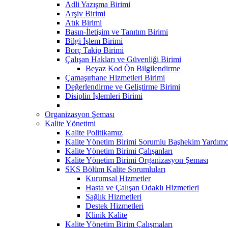
Adli Yazışma Birimi
Arşiv Birimi
Atık Birimi
Basın-İletişim ve Tanıtım Birimi
Bilgi İşlem Birimi
Borç Takip Birimi
Çalışan Hakları ve Güvenliği Birimi
Beyaz Kod Ön Bilgilendirme
Çamaşırhane Hizmetleri Birimi
Değerlendirme ve Geliştirme Birimi
Disiplin İşlemleri Birimi
Organizasyon Şeması
Kalite Yönetimi
Kalite Politikamız
Kalite Yönetim Birimi Sorumlu Başhekim Yardımc
Kalite Yönetim Birimi Çalışanları
Kalite Yönetim Birimi Organizasyon Şeması
SKS Bölüm Kalite Sorumluları
Kurumsal Hizmetler
Hasta ve Çalışan Odaklı Hizmetleri
Sağlık Hizmetleri
Destek Hizmetleri
Klinik Kalite
Kalite Yönetim Birim Çalışmaları