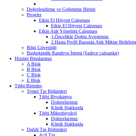
Değerlendirme ve Geliştirme Birimi
Projeler
Etkin El Hijyeni Çalışması
Etkin El Hijyeni Çalışması
Etkin Atık Yönetimi Çalışması
1.Öncelikle Doğru Ayrıştırma:
2.Hasta Profil Bazında Atık Miktar Belirleme
Bilgi Güvenliği
Başhekimlik Randevu İstemi (Sadece çalışanlar)
Hizmet Binalarımız
A Blok
B Blok
C Blok
E Blok
Tıbbi Birimler
Temel Tıp Bölümleri
Tıbbi Biyokimya
Doktorlarımız
Klinik Hakkında
Tıbbi Mikrobiyoloji
Doktorlarımız
Klinik Hakkında
Dahili Tıp Bölümleri
Acil Tıp