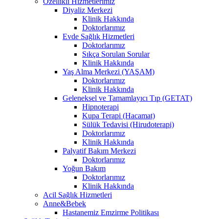
Özellikli Hizmetlerimiz
Diyaliz Merkezi
Klinik Hakkında
Doktorlarımız
Evde Sağlık Hizmetleri
Doktorlarımız
Sıkça Sorulan Sorular
Klinik Hakkında
Yaş Alma Merkezi (YAŞAM)
Doktorlarımız
Klinik Hakkında
Geleneksel ve Tamamlayıcı Tıp (GETAT)
Hipnoterapi
Kupa Terapi (Hacamat)
Sülük Tedavisi (Hirudoterapi)
Doktorlarımız
Klinik Hakkında
Palyatif Bakım Merkezi
Doktorlarımız
Yoğun Bakım
Doktorlarımız
Klinik Hakkında
Acil Sağlık Hizmetleri
Anne&Bebek
Hastanemiz Emzirme Politikası