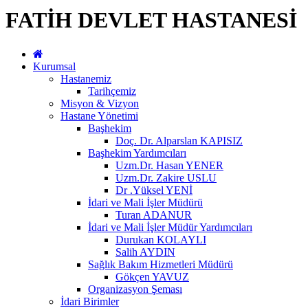
FATİH DEVLET HASTANESİ
Kurumsal
Hastanemiz
Tarihçemiz
Misyon & Vizyon
Hastane Yönetimi
Başhekim
Doç. Dr. Alparslan KAPISIZ
Başhekim Yardımcıları
Uzm.Dr. Hasan YENER
Uzm.Dr. Zakire USLU
Dr .Yüksel YENİ
İdari ve Mali İşler Müdürü
Turan ADANUR
İdari ve Mali İşler Müdür Yardımcıları
Durukan KOLAYLI
Salih AYDIN
Sağlık Bakım Hizmetleri Müdürü
Gökçen YAVUZ
Organizasyon Şeması
İdari Birimler