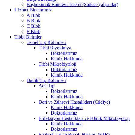
Başhekimlik Randevu İstemi (Sadece çalışanlar)
Hizmet Binalarımız
A Blok
B Blok
C Blok
E Blok
Tıbbi Birimler
Temel Tıp Bölümleri
Tıbbi Biyokimya
Doktorlarımız
Klinik Hakkında
Tıbbi Mikrobiyoloji
Doktorlarımız
Klinik Hakkında
Dahili Tıp Bölümleri
Acil Tıp
Doktorlarımız
Klinik Hakkında
Deri ve Zührevi Hastalıkları (Cildiye)
Klinik Hakkında
Doktorlarımız
Enfeksiyon Hastalıkları ve Klinik Mikrobiyoloji
Klinik Hakkında
Doktorlarımız
Fiziksel Tıp ve Rehabilitasyon (FTR)