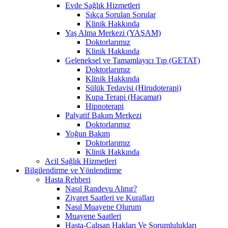
Evde Sağlık Hizmetleri
Sıkça Sorulan Sorular
Klinik Hakkında
Yaş Alma Merkezi (YAŞAM)
Doktorlarımız
Klinik Hakkında
Geleneksel ve Tamamlayıcı Tıp (GETAT)
Doktorlarımız
Klinik Hakkında
Sülük Tedavisi (Hirudoterapi)
Kupa Terapi (Hacamat)
Hipnoterapi
Palyatif Bakım Merkezi
Doktorlarımız
Yoğun Bakım
Doktorlarımız
Klinik Hakkında
Acil Sağlık Hizmetleri
Bilgilendirme ve Yönlendirme
Hasta Rehberi
Nasıl Randevu Alınır?
Ziyaret Saatleri ve Kuralları
Nasıl Muayene Olurum
Muayene Saatleri
Hasta-Çalışan Hakları Ve Sorumlulukları