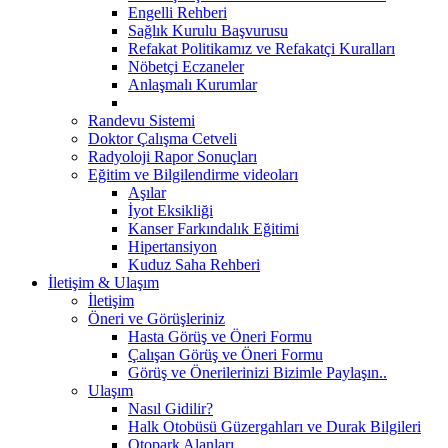
Engelli Rehberi
Sağlık Kurulu Başvurusu
Refakat Politikamız ve Refakatçi Kuralları
Nöbetçi Eczaneler
Anlaşmalı Kurumlar
Randevu Sistemi
Doktor Çalışma Cetveli
Radyoloji Rapor Sonuçları
Eğitim ve Bilgilendirme videoları
Aşılar
İyot Eksikliği
Kanser Farkındalık Eğitimi
Hipertansiyon
Kuduz Saha Rehberi
İletişim & Ulaşım
İletişim
Öneri ve Görüşleriniz
Hasta Görüş ve Öneri Formu
Çalışan Görüş ve Öneri Formu
Görüş ve Önerilerinizi Bizimle Paylaşın..
Ulaşım
Nasıl Gidilir?
Halk Otobüsü Güzergahları ve Durak Bilgileri
Otopark Alanları