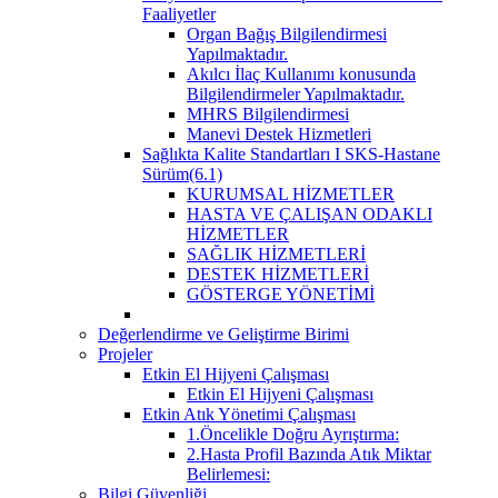
Faaliyetler
Organ Bağış Bilgilendirmesi
Yapılmaktadır.
Akılcı İlaç Kullanımı konusunda
Bilgilendirmeler Yapılmaktadır.
MHRS Bilgilendirmesi
Manevi Destek Hizmetleri
Sağlıkta Kalite Standartları I SKS-Hastane
Sürüm(6.1)
KURUMSAL HİZMETLER
HASTA VE ÇALIŞAN ODAKLI
HİZMETLER
SAĞLIK HİZMETLERİ
DESTEK HİZMETLERİ
GÖSTERGE YÖNETİMİ
Değerlendirme ve Geliştirme Birimi
Projeler
Etkin El Hijyeni Çalışması
Etkin El Hijyeni Çalışması
Etkin Atık Yönetimi Çalışması
1.Öncelikle Doğru Ayrıştırma:
2.Hasta Profil Bazında Atık Miktar
Belirlemesi:
Bilgi Güvenliği