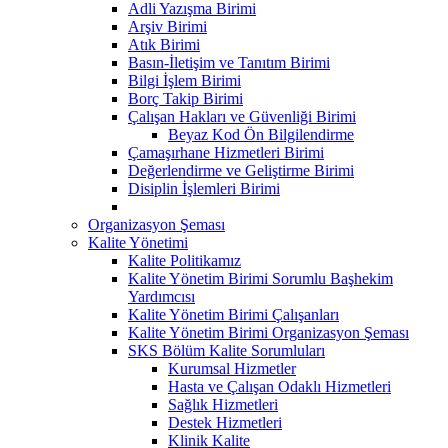
Adli Yazışma Birimi
Arşiv Birimi
Atık Birimi
Basın-İletişim ve Tanıtım Birimi
Bilgi İşlem Birimi
Borç Takip Birimi
Çalışan Hakları ve Güvenliği Birimi
Beyaz Kod Ön Bilgilendirme
Çamaşırhane Hizmetleri Birimi
Değerlendirme ve Geliştirme Birimi
Disiplin İşlemleri Birimi
Organizasyon Şeması
Kalite Yönetimi
Kalite Politikamız
Kalite Yönetim Birimi Sorumlu Başhekim
Yardımcısı
Kalite Yönetim Birimi Çalışanları
Kalite Yönetim Birimi Organizasyon Şeması
SKS Bölüm Kalite Sorumluları
Kurumsal Hizmetler
Hasta ve Çalışan Odaklı Hizmetleri
Sağlık Hizmetleri
Destek Hizmetleri
Klinik Kalite