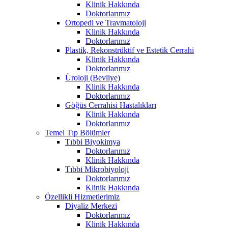
Klinik Hakkında
Doktorlarımız
Ortopedi ve Travmatoloji
Klinik Hakkında
Doktorlarımız
Plastik, Rekonstrüktif ve Estetik Cerrahi
Klinik Hakkında
Doktorlarımız
Üroloji (Bevliye)
Klinik Hakkında
Doktorlarımız
Göğüs Cerrahisi Hastalıkları
Klinik Hakkında
Doktorlarımız
Temel Tıp Bölümler
Tıbbi Biyokimya
Doktorlarımız
Klinik Hakkında
Tıbbi Mikrobiyoloji
Doktorlarımız
Klinik Hakkında
Özellikli Hizmetlerimiz
Diyaliz Merkezi
Doktorlarımız
Klinik Hakkında