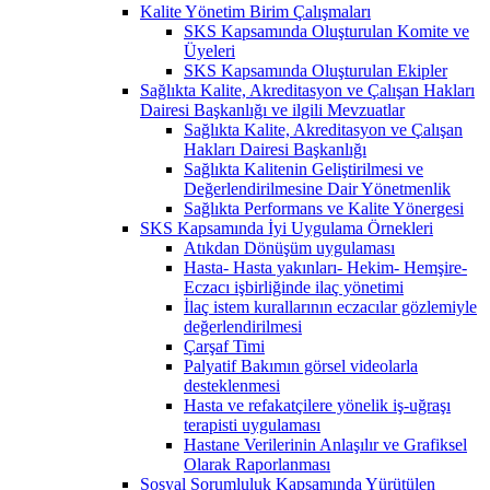
Kalite Yönetim Birim Çalışmaları
SKS Kapsamında Oluşturulan Komite ve
Üyeleri
SKS Kapsamında Oluşturulan Ekipler
Sağlıkta Kalite, Akreditasyon ve Çalışan Hakları
Dairesi Başkanlığı ve ilgili Mevzuatlar
Sağlıkta Kalite, Akreditasyon ve Çalışan
Hakları Dairesi Başkanlığı
Sağlıkta Kalitenin Geliştirilmesi ve
Değerlendirilmesine Dair Yönetmenlik
Sağlıkta Performans ve Kalite Yönergesi
SKS Kapsamında İyi Uygulama Örnekleri
Atıkdan Dönüşüm uygulaması
Hasta- Hasta yakınları- Hekim- Hemşire-
Eczacı işbirliğinde ilaç yönetimi
İlaç istem kurallarının eczacılar gözlemiyle
değerlendirilmesi
Çarşaf Timi
Palyatif Bakımın görsel videolarla
desteklenmesi
Hasta ve refakatçilere yönelik iş-uğraşı
terapisti uygulaması
Hastane Verilerinin Anlaşılır ve Grafiksel
Olarak Raporlanması
Sosyal Sorumluluk Kapsamında Yürütülen