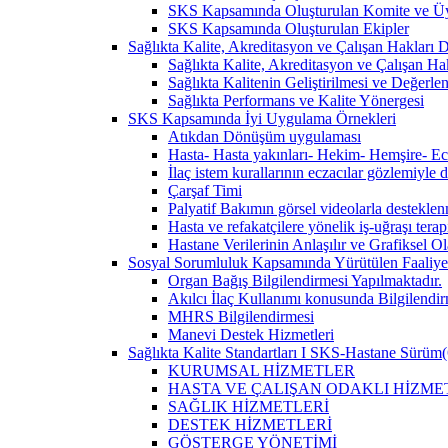
SKS Kapsamında Oluşturulan Komite ve Üy
SKS Kapsamında Oluşturulan Ekipler
Sağlıkta Kalite, Akreditasyon ve Çalışan Hakları Da
Sağlıkta Kalite, Akreditasyon ve Çalışan Hak
Sağlıkta Kalitenin Geliştirilmesi ve Değerl
Sağlıkta Performans ve Kalite Yönergesi
SKS Kapsamında İyi Uygulama Örnekleri
Atıkdan Dönüşüm uygulaması
Hasta- Hasta yakınları- Hekim- Hemşire- Ecza
İlaç istem kurallarının eczacılar gözlemiyle 
Çarşaf Timi
Palyatif Bakımın görsel videolarla destekle
Hasta ve refakatçilere yönelik iş-uğraşı tera
Hastane Verilerinin Anlaşılır ve Grafiksel 
Sosyal Sorumluluk Kapsamında Yürütülen Faaliyet
Organ Bağış Bilgilendirmesi Yapılmaktadır.
Akılcı İlaç Kullanımı konusunda Bilgilendir
MHRS Bilgilendirmesi
Manevi Destek Hizmetleri
Sağlıkta Kalite Standartları I SKS-Hastane Sürüm(
KURUMSAL HİZMETLER
HASTA VE ÇALIŞAN ODAKLI HİZME
SAĞLIK HİZMETLERİ
DESTEK HİZMETLERİ
GÖSTERGE YÖNETİMİ