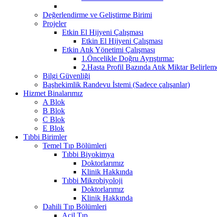
Değerlendirme ve Geliştirme Birimi
Projeler
Etkin El Hijyeni Çalışması
Etkin El Hijyeni Çalışması
Etkin Atık Yönetimi Çalışması
1.Öncelikle Doğru Ayrıştırma:
2.Hasta Profil Bazında Atık Miktar Belirleme
Bilgi Güvenliği
Başhekimlik Randevu İstemi (Sadece çalışanlar)
Hizmet Binalarımız
A Blok
B Blok
C Blok
E Blok
Tıbbi Birimler
Temel Tıp Bölümleri
Tıbbi Biyokimya
Doktorlarımız
Klinik Hakkında
Tıbbi Mikrobiyoloji
Doktorlarımız
Klinik Hakkında
Dahili Tıp Bölümleri
Acil Tıp