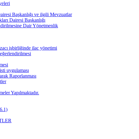
eleri
iresi Başkanlığı ve ilgili Mevzuatlar
ları Dairesi Başkanlığı
endirilmesine Dair Yönetmenlik
cı işbirliğinde ilaç yönetimi
değerlendirilmesi
nmesi
pisti uygulaması
Olarak Raporlanması
ler
meler Yapılmaktadır.
6.1)
TLER