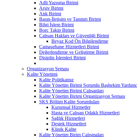
Adli Yazışma Birimi
Arşiv Birimi
Atık Birimi
Basın-İletişim ve Tanıtım Birimi
Bilgi İşlem Birimi
Borç Takip Birimi
Çalışan Hakları ve Güvenliği Birimi
Beyaz Kod Ön Bilgilendirme
Çamaşırhane Hizmetleri Birimi
Değerlendirme ve Geliştirme Birimi
Disiplin İşlemleri Birimi
Organizasyon Şeması
Kalite Yönetimi
Kalite Politikamız
Kalite Yönetim Birimi Sorumlu Başhekim Yardımc
Kalite Yönetim Birimi Çalışanları
Kalite Yönetim Birimi Organizasyon Şeması
SKS Bölüm Kalite Sorumluları
Kurumsal Hizmetler
Hasta ve Çalışan Odaklı Hizmetleri
Sağlık Hizmetleri
Destek Hizmetleri
Klinik Kalite
Kalite Yönetim Birim Çalışmaları