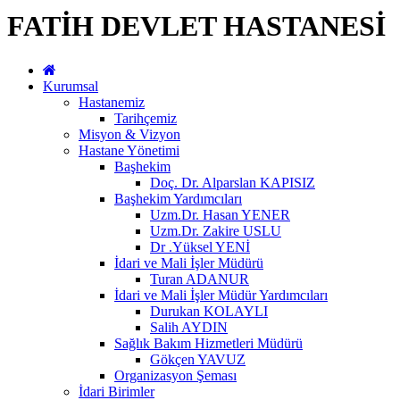
FATİH DEVLET HASTANESİ
Kurumsal
Hastanemiz
Tarihçemiz
Misyon & Vizyon
Hastane Yönetimi
Başhekim
Doç. Dr. Alparslan KAPISIZ
Başhekim Yardımcıları
Uzm.Dr. Hasan YENER
Uzm.Dr. Zakire USLU
Dr .Yüksel YENİ
İdari ve Mali İşler Müdürü
Turan ADANUR
İdari ve Mali İşler Müdür Yardımcıları
Durukan KOLAYLI
Salih AYDIN
Sağlık Bakım Hizmetleri Müdürü
Gökçen YAVUZ
Organizasyon Şeması
İdari Birimler