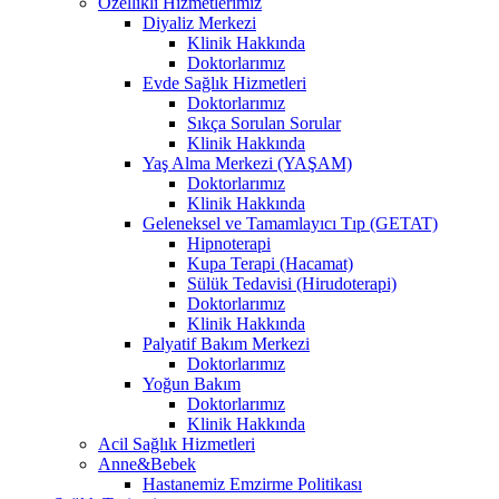
Özellikli Hizmetlerimiz
Diyaliz Merkezi
Klinik Hakkında
Doktorlarımız
Evde Sağlık Hizmetleri
Doktorlarımız
Sıkça Sorulan Sorular
Klinik Hakkında
Yaş Alma Merkezi (YAŞAM)
Doktorlarımız
Klinik Hakkında
Geleneksel ve Tamamlayıcı Tıp (GETAT)
Hipnoterapi
Kupa Terapi (Hacamat)
Sülük Tedavisi (Hirudoterapi)
Doktorlarımız
Klinik Hakkında
Palyatif Bakım Merkezi
Doktorlarımız
Yoğun Bakım
Doktorlarımız
Klinik Hakkında
Acil Sağlık Hizmetleri
Anne&Bebek
Hastanemiz Emzirme Politikası