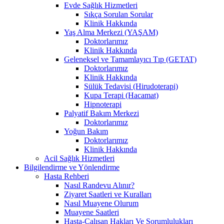
Evde Sağlık Hizmetleri
Sıkça Sorulan Sorular
Klinik Hakkında
Yaş Alma Merkezi (YAŞAM)
Doktorlarımız
Klinik Hakkında
Geleneksel ve Tamamlayıcı Tıp (GETAT)
Doktorlarımız
Klinik Hakkında
Sülük Tedavisi (Hirudoterapi)
Kupa Terapi (Hacamat)
Hipnoterapi
Palyatif Bakım Merkezi
Doktorlarımız
Yoğun Bakım
Doktorlarımız
Klinik Hakkında
Acil Sağlık Hizmetleri
Bilgilendirme ve Yönlendirme
Hasta Rehberi
Nasıl Randevu Alınır?
Ziyaret Saatleri ve Kuralları
Nasıl Muayene Olurum
Muayene Saatleri
Hasta-Çalışan Hakları Ve Sorumlulukları