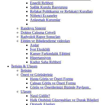
Engelli Rehberi
Sağlık Kurulu Başvurusu
Refakat Politikamız ve Refakatçi Kuralları
Nöbetçi Eczaneler
Anlaşmalı Kurumlar
Randevu Sistemi
Doktor Çalışma Cetveli
Radyoloji Rapor Sonuçları
Eğitim ve Bilgilendirme videoları
Aşılar
İyot Eksikliği
Kanser Farkındalık Eğitimi
Hipertansiyon
Kuduz Saha Rehberi
İletişim & Ulaşım
İletişim
Öneri ve Görüşleriniz
Hasta Görüş ve Öneri Formu
Çalışan Görüş ve Öneri Formu
Görüş ve Önerilerinizi Bizimle Paylaşın..
Ulaşım
Nasıl Gidilir?
Halk Otobüsü Güzergahları ve Durak Bilgileri
Otopark Alanları