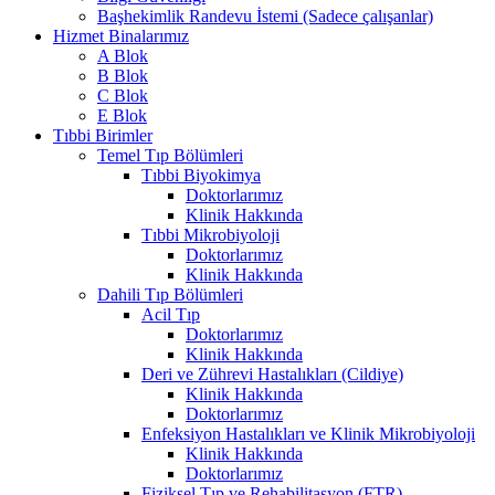
Başhekimlik Randevu İstemi (Sadece çalışanlar)
Hizmet Binalarımız
A Blok
B Blok
C Blok
E Blok
Tıbbi Birimler
Temel Tıp Bölümleri
Tıbbi Biyokimya
Doktorlarımız
Klinik Hakkında
Tıbbi Mikrobiyoloji
Doktorlarımız
Klinik Hakkında
Dahili Tıp Bölümleri
Acil Tıp
Doktorlarımız
Klinik Hakkında
Deri ve Zührevi Hastalıkları (Cildiye)
Klinik Hakkında
Doktorlarımız
Enfeksiyon Hastalıkları ve Klinik Mikrobiyoloji
Klinik Hakkında
Doktorlarımız
Fiziksel Tıp ve Rehabilitasyon (FTR)