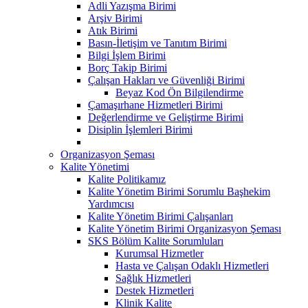
Adli Yazışma Birimi
Arşiv Birimi
Atık Birimi
Basın-İletişim ve Tanıtım Birimi
Bilgi İşlem Birimi
Borç Takip Birimi
Çalışan Hakları ve Güvenliği Birimi
Beyaz Kod Ön Bilgilendirme
Çamaşırhane Hizmetleri Birimi
Değerlendirme ve Geliştirme Birimi
Disiplin İşlemleri Birimi
Organizasyon Şeması
Kalite Yönetimi
Kalite Politikamız
Kalite Yönetim Birimi Sorumlu Başhekim
Yardımcısı
Kalite Yönetim Birimi Çalışanları
Kalite Yönetim Birimi Organizasyon Şeması
SKS Bölüm Kalite Sorumluları
Kurumsal Hizmetler
Hasta ve Çalışan Odaklı Hizmetleri
Sağlık Hizmetleri
Destek Hizmetleri
Klinik Kalite