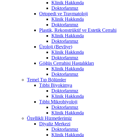
Klinik Hakkında
Doktorlarımız
Ortopedi ve Travmatoloji
Klinik Hakkında
Doktorlarımız
Plastik, Rekonstrüktif ve Estetik Cerrahi
Klinik Hakkında
Doktorlarımız
Üroloji (Bevliye)
Klinik Hakkında
Doktorlarımız
Göğüs Cerrahisi Hastalıkları
Klinik Hakkında
Doktorlarımız
Temel Tıp Bölümler
Tıbbi Biyokimya
Doktorlarımız
Klinik Hakkında
Tıbbi Mikrobiyoloji
Doktorlarımız
Klinik Hakkında
Özellikli Hizmetlerimiz
Diyaliz Merkezi
Doktorlarımız
Klinik Hakkında