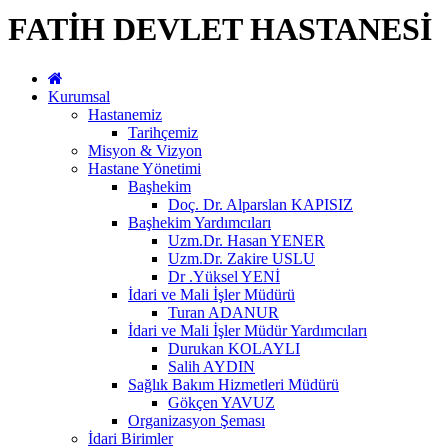
FATİH DEVLET HASTANESİ
Kurumsal
Hastanemiz
Tarihçemiz
Misyon & Vizyon
Hastane Yönetimi
Başhekim
Doç. Dr. Alparslan KAPISIZ
Başhekim Yardımcıları
Uzm.Dr. Hasan YENER
Uzm.Dr. Zakire USLU
Dr .Yüksel YENİ
İdari ve Mali İşler Müdürü
Turan ADANUR
İdari ve Mali İşler Müdür Yardımcıları
Durukan KOLAYLI
Salih AYDIN
Sağlık Bakım Hizmetleri Müdürü
Gökçen YAVUZ
Organizasyon Şeması
İdari Birimler