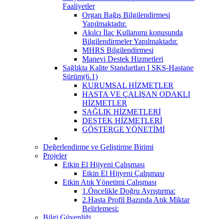
Faaliyetler
Organ Bağış Bilgilendirmesi
Yapılmaktadır.
Akılcı İlaç Kullanımı konusunda
Bilgilendirmeler Yapılmaktadır.
MHRS Bilgilendirmesi
Manevi Destek Hizmetleri
Sağlıkta Kalite Standartları I SKS-Hastane
Sürüm(6.1)
KURUMSAL HİZMETLER
HASTA VE ÇALIŞAN ODAKLI
HİZMETLER
SAĞLIK HİZMETLERİ
DESTEK HİZMETLERİ
GÖSTERGE YÖNETİMİ
Değerlendirme ve Geliştirme Birimi
Projeler
Etkin El Hijyeni Çalışması
Etkin El Hijyeni Çalışması
Etkin Atık Yönetimi Çalışması
1.Öncelikle Doğru Ayrıştırma:
2.Hasta Profil Bazında Atık Miktar
Belirlemesi:
Bilgi Güvenliği