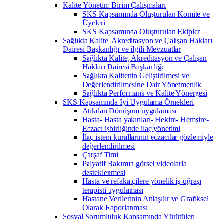
Kalite Yönetim Birim Çalışmaları
SKS Kapsamında Oluşturulan Komite ve
Üyeleri
SKS Kapsamında Oluşturulan Ekipler
Sağlıkta Kalite, Akreditasyon ve Çalışan Hakları
Dairesi Başkanlığı ve ilgili Mevzuatlar
Sağlıkta Kalite, Akreditasyon ve Çalışan
Hakları Dairesi Başkanlığı
Sağlıkta Kalitenin Geliştirilmesi ve
Değerlendirilmesine Dair Yönetmenlik
Sağlıkta Performans ve Kalite Yönergesi
SKS Kapsamında İyi Uygulama Örnekleri
Atıkdan Dönüşüm uygulaması
Hasta- Hasta yakınları- Hekim- Hemşire-
Eczacı işbirliğinde ilaç yönetimi
İlaç istem kurallarının eczacılar gözlemiyle
değerlendirilmesi
Çarşaf Timi
Palyatif Bakımın görsel videolarla
desteklenmesi
Hasta ve refakatçilere yönelik iş-uğraşı
terapisti uygulaması
Hastane Verilerinin Anlaşılır ve Grafiksel
Olarak Raporlanması
Sosyal Sorumluluk Kapsamında Yürütülen