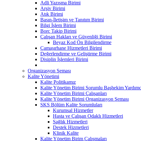
Adli Yazışma Birimi
Arşiv Birimi
Atık Birimi
Basın-İletişim ve Tanıtım Birimi
Bilgi İşlem Birimi
Borç Takip Birimi
Çalışan Hakları ve Güvenliği Birimi
Beyaz Kod Ön Bilgilendirme
Çamaşırhane Hizmetleri Birimi
Değerlendirme ve Geliştirme Birimi
Disiplin İşlemleri Birimi
Organizasyon Şeması
Kalite Yönetimi
Kalite Politikamız
Kalite Yönetim Birimi Sorumlu Başhekim Yardımc
Kalite Yönetim Birimi Çalışanları
Kalite Yönetim Birimi Organizasyon Şeması
SKS Bölüm Kalite Sorumluları
Kurumsal Hizmetler
Hasta ve Çalışan Odaklı Hizmetleri
Sağlık Hizmetleri
Destek Hizmetleri
Klinik Kalite
Kalite Yönetim Birim Çalışmaları