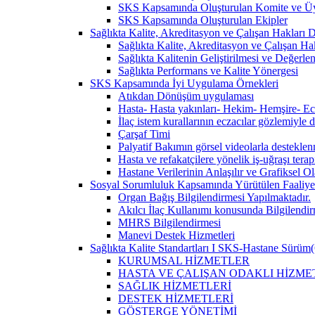
SKS Kapsamında Oluşturulan Komite ve Üy
SKS Kapsamında Oluşturulan Ekipler
Sağlıkta Kalite, Akreditasyon ve Çalışan Hakları Da
Sağlıkta Kalite, Akreditasyon ve Çalışan Hak
Sağlıkta Kalitenin Geliştirilmesi ve Değerl
Sağlıkta Performans ve Kalite Yönergesi
SKS Kapsamında İyi Uygulama Örnekleri
Atıkdan Dönüşüm uygulaması
Hasta- Hasta yakınları- Hekim- Hemşire- Ecza
İlaç istem kurallarının eczacılar gözlemiyle 
Çarşaf Timi
Palyatif Bakımın görsel videolarla destekle
Hasta ve refakatçilere yönelik iş-uğraşı tera
Hastane Verilerinin Anlaşılır ve Grafiksel 
Sosyal Sorumluluk Kapsamında Yürütülen Faaliyet
Organ Bağış Bilgilendirmesi Yapılmaktadır.
Akılcı İlaç Kullanımı konusunda Bilgilendir
MHRS Bilgilendirmesi
Manevi Destek Hizmetleri
Sağlıkta Kalite Standartları I SKS-Hastane Sürüm(
KURUMSAL HİZMETLER
HASTA VE ÇALIŞAN ODAKLI HİZME
SAĞLIK HİZMETLERİ
DESTEK HİZMETLERİ
GÖSTERGE YÖNETİMİ