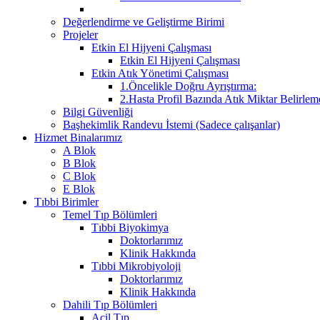
Değerlendirme ve Geliştirme Birimi
Projeler
Etkin El Hijyeni Çalışması
Etkin El Hijyeni Çalışması
Etkin Atık Yönetimi Çalışması
1.Öncelikle Doğru Ayrıştırma:
2.Hasta Profil Bazında Atık Miktar Belirleme
Bilgi Güvenliği
Başhekimlik Randevu İstemi (Sadece çalışanlar)
Hizmet Binalarımız
A Blok
B Blok
C Blok
E Blok
Tıbbi Birimler
Temel Tıp Bölümleri
Tıbbi Biyokimya
Doktorlarımız
Klinik Hakkında
Tıbbi Mikrobiyoloji
Doktorlarımız
Klinik Hakkında
Dahili Tıp Bölümleri
Acil Tıp