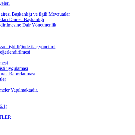
eleri
iresi Başkanlığı ve ilgili Mevzuatlar
ları Dairesi Başkanlığı
endirilmesine Dair Yönetmenlik
cı işbirliğinde ilaç yönetimi
değerlendirilmesi
nmesi
pisti uygulaması
Olarak Raporlanması
ler
meler Yapılmaktadır.
6.1)
TLER