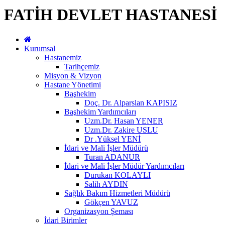
FATİH DEVLET HASTANESİ
Kurumsal
Hastanemiz
Tarihçemiz
Misyon & Vizyon
Hastane Yönetimi
Başhekim
Doç. Dr. Alparslan KAPISIZ
Başhekim Yardımcıları
Uzm.Dr. Hasan YENER
Uzm.Dr. Zakire USLU
Dr .Yüksel YENİ
İdari ve Mali İşler Müdürü
Turan ADANUR
İdari ve Mali İşler Müdür Yardımcıları
Durukan KOLAYLI
Salih AYDIN
Sağlık Bakım Hizmetleri Müdürü
Gökçen YAVUZ
Organizasyon Şeması
İdari Birimler